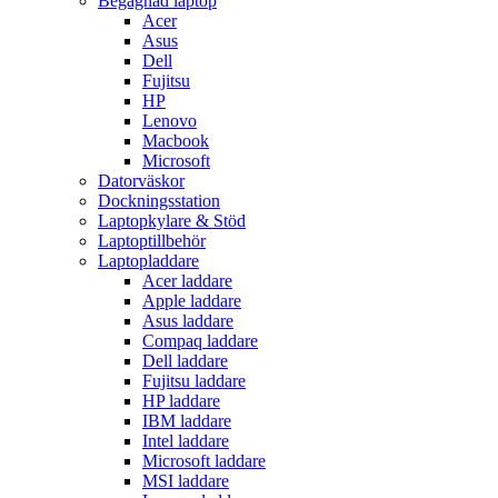
Begagnad laptop
Acer
Asus
Dell
Fujitsu
HP
Lenovo
Macbook
Microsoft
Datorväskor
Dockningsstation
Laptopkylare & Stöd
Laptoptillbehör
Laptopladdare
Acer laddare
Apple laddare
Asus laddare
Compaq laddare
Dell laddare
Fujitsu laddare
HP laddare
IBM laddare
Intel laddare
Microsoft laddare
MSI laddare