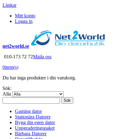
Länkar
Mitt konto
Logga in
net2world.se
010-173 72 72
Maila oss
0
item(s)
Du har inga produkter i din varukorg.
Sök:
Alla
Sök
Gaming dator
Stationära Datorer
Bygg din egen dator
Uppgraderingspaket
Bärbara Datorer