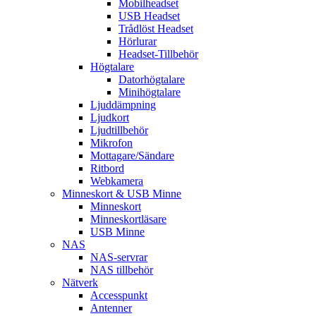
Mobilheadset
USB Headset
Trådlöst Headset
Hörlurar
Headset-Tillbehör
Högtalare
Datorhögtalare
Minihögtalare
Ljuddämpning
Ljudkort
Ljudtillbehör
Mikrofon
Mottagare/Sändare
Ritbord
Webkamera
Minneskort & USB Minne
Minneskort
Minneskortläsare
USB Minne
NAS
NAS-servrar
NAS tillbehör
Nätverk
Accesspunkt
Antenner