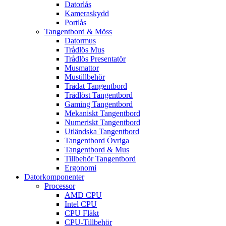
Datorlås
Kameraskydd
Portlås
Tangentbord & Möss
Datormus
Trådlös Mus
Trådlös Presentatör
Musmattor
Mustillbehör
Trådat Tangentbord
Trådlöst Tangentbord
Gaming Tangentbord
Mekaniskt Tangentbord
Numeriskt Tangentbord
Utländska Tangentbord
Tangentbord Övriga
Tangentbord & Mus
Tillbehör Tangentbord
Ergonomi
Datorkomponenter
Processor
AMD CPU
Intel CPU
CPU Fläkt
CPU-Tillbehör