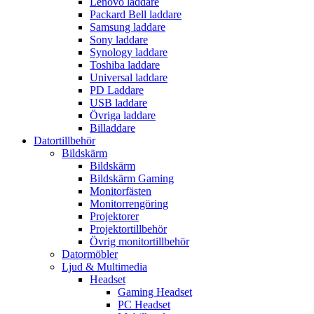
Lenovo laddare
Packard Bell laddare
Samsung laddare
Sony laddare
Synology laddare
Toshiba laddare
Universal laddare
PD Laddare
USB laddare
Övriga laddare
Billaddare
Datortillbehör
Bildskärm
Bildskärm
Bildskärm Gaming
Monitorfästen
Monitorrengöring
Projektorer
Projektortillbehör
Övrig monitortillbehör
Datormöbler
Ljud & Multimedia
Headset
Gaming Headset
PC Headset