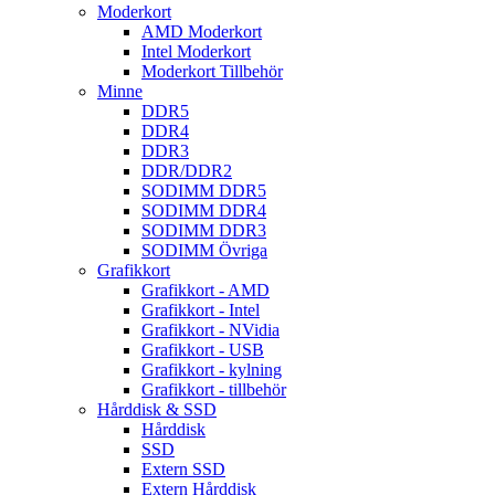
Moderkort
AMD Moderkort
Intel Moderkort
Moderkort Tillbehör
Minne
DDR5
DDR4
DDR3
DDR/DDR2
SODIMM DDR5
SODIMM DDR4
SODIMM DDR3
SODIMM Övriga
Grafikkort
Grafikkort - AMD
Grafikkort - Intel
Grafikkort - NVidia
Grafikkort - USB
Grafikkort - kylning
Grafikkort - tillbehör
Hårddisk & SSD
Hårddisk
SSD
Extern SSD
Extern Hårddisk