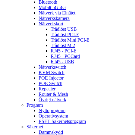
Bluetooth
Mobilt 5G-4G
Nätverk via Elnätet
Nätverkskamera
Nätverkskort
Trådlöst USB
Trådlöst PCI-E
Trådlöst Mini PCI-E
Trådlöst M.2
RJ45 - PCI-E
RJ45 - PCCard
RJ45 - USB
Nätverkswitch
KVM Switch
POE Injector
POE Switch
Repeater
Router & Mesh
Övrigt nätverk
Program
Nyttoprogram
Operativsystem
ESET Säkerhetsprogram
Säkerhet
Dammskydd