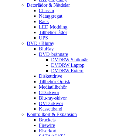
Datorlådor & Nätdelar
Chassin
Nätaggregat
Rack
LED Modding
Tillbehör lådor
UPS
DVD / Bluray
BluRay
DVD-brännare
DVDRW Stationär
DVDRW Laptop
DVDRW Extern
Diskettdrive
Tillbehör Optisk
Mediatillbehör
CD-skivor
Blu-ray-skivor
DVD-skivor
Kassettband
Kontrollkort & Expansion
Brackets
Firewire
Riserkort