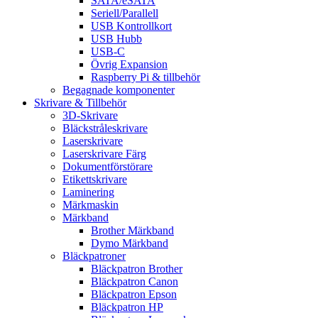
SATA/eSATA
Seriell/Parallell
USB Kontrollkort
USB Hubb
USB-C
Övrig Expansion
Raspberry Pi & tillbehör
Begagnade komponenter
Skrivare & Tillbehör
3D-Skrivare
Bläckstråleskrivare
Laserskrivare
Laserskrivare Färg
Dokumentförstörare
Etikettskrivare
Laminering
Märkmaskin
Märkband
Brother Märkband
Dymo Märkband
Bläckpatroner
Bläckpatron Brother
Bläckpatron Canon
Bläckpatron Epson
Bläckpatron HP