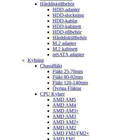
Hårddisktillbehör
HDD-adapter
HDD-dockning
HDD-kablar
HDD-kabinett
HDD-tillbehör
Hårddisktillbehör
M.2 adapter
M.2 kabinett
mSATA adapter
Kylning
Chassifläkt
Fläkt 25-70mm
Fläkt 80-92mm
Fläkt 120-140mm
Övriga Fläktar
CPU Kylare
AMD AM5
AMD AM4
AMD AM3+
AMD AM3
AMD AM2+
AMD AM2
AMD FM2/FM2+
AMD FM1