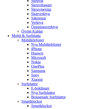
Skruvar
Skruvdragare
Skruvmejslar
Skärverktyg
Säkringar
Verktyg
Öppningsverktyg
Övrigt Kablar
Mobil & Surfplatta
Mobiltelefoner
Nya Mobiltelefoner
iPhone
Huawei
Microsoft
Nokia
OnePlus
Samsung
Sony
Xiaomi
Surfplattor
E-bokläsare
Nya Surfplattor
Begagnade Surfplattor
Smartklockor
Smartklockor