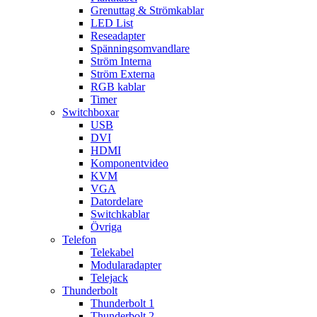
Grenuttag & Strömkablar
LED List
Reseadapter
Spänningsomvandlare
Ström Interna
Ström Externa
RGB kablar
Timer
Switchboxar
USB
DVI
HDMI
Komponentvideo
KVM
VGA
Datordelare
Switchkablar
Övriga
Telefon
Telekabel
Modularadapter
Telejack
Thunderbolt
Thunderbolt 1
Thunderbolt 2