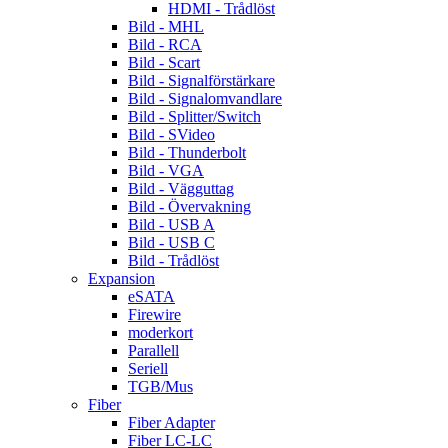
HDMI - Trådlöst
Bild - MHL
Bild - RCA
Bild - Scart
Bild - Signalförstärkare
Bild - Signalomvandlare
Bild - Splitter/Switch
Bild - SVideo
Bild - Thunderbolt
Bild - VGA
Bild - Vägguttag
Bild - Övervakning
Bild - USB A
Bild - USB C
Bild - Trådlöst
Expansion
eSATA
Firewire
moderkort
Parallell
Seriell
TGB/Mus
Fiber
Fiber Adapter
Fiber LC-LC