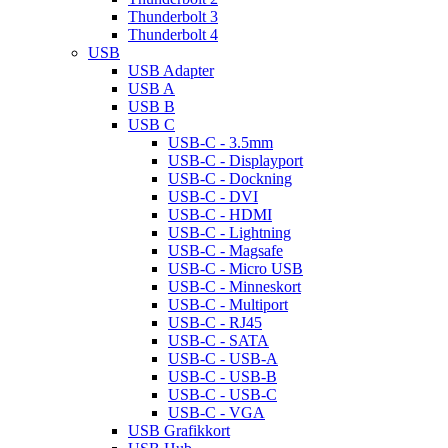
Thunderbolt 3
Thunderbolt 4
USB
USB Adapter
USB A
USB B
USB C
USB-C - 3.5mm
USB-C - Displayport
USB-C - Dockning
USB-C - DVI
USB-C - HDMI
USB-C - Lightning
USB-C - Magsafe
USB-C - Micro USB
USB-C - Minneskort
USB-C - Multiport
USB-C - RJ45
USB-C - SATA
USB-C - USB-A
USB-C - USB-B
USB-C - USB-C
USB-C - VGA
USB Grafikkort