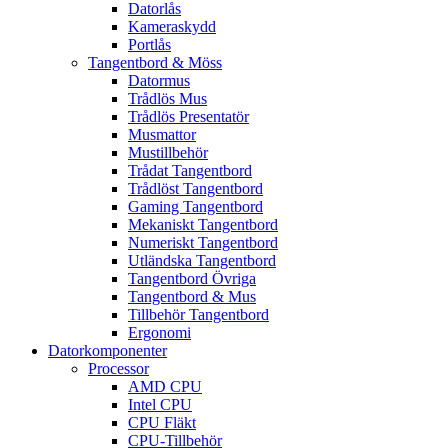
Datorlås
Kameraskydd
Portlås
Tangentbord & Möss
Datormus
Trådlös Mus
Trådlös Presentatör
Musmattor
Mustillbehör
Trådat Tangentbord
Trådlöst Tangentbord
Gaming Tangentbord
Mekaniskt Tangentbord
Numeriskt Tangentbord
Utländska Tangentbord
Tangentbord Övriga
Tangentbord & Mus
Tillbehör Tangentbord
Ergonomi
Datorkomponenter
Processor
AMD CPU
Intel CPU
CPU Fläkt
CPU-Tillbehör