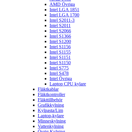
AMD Övriga
Intel LGA 1851
Intel LGA 1700
Intel S2011-3
Intel S2011
Intel S2066
Intel S1366
Intel S1200
Intel S1156
Intel S1155
Intel S1151
Intel S1150
Intel S775
Intel S478
Intel Övriga
Laptop CPU kylare
Fläktkablar
Fläktkontroller
Fläkttillbehör
Grafikkylning
Kylpasta/Lim
Laptop-kylare
Minneskylning
Vattenkylning
Övrig Kylning