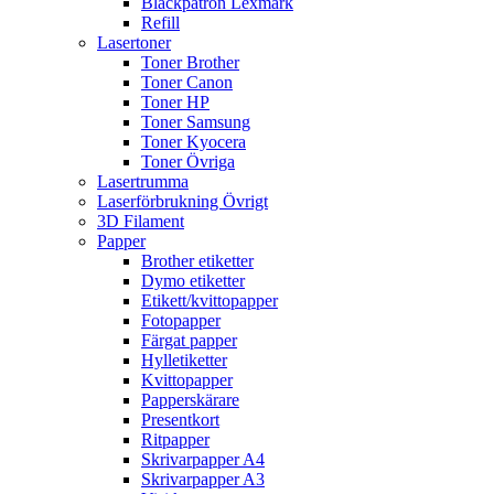
Bläckpatron Lexmark
Refill
Lasertoner
Toner Brother
Toner Canon
Toner HP
Toner Samsung
Toner Kyocera
Toner Övriga
Lasertrumma
Laserförbrukning Övrigt
3D Filament
Papper
Brother etiketter
Dymo etiketter
Etikett/kvittopapper
Fotopapper
Färgat papper
Hylletiketter
Kvittopapper
Papperskärare
Presentkort
Ritpapper
Skrivarpapper A4
Skrivarpapper A3