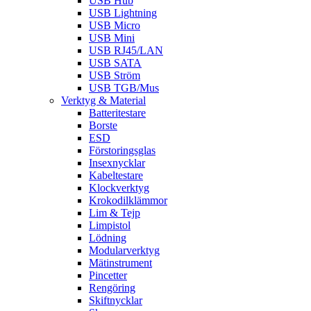
USB Hub
USB Lightning
USB Micro
USB Mini
USB RJ45/LAN
USB SATA
USB Ström
USB TGB/Mus
Verktyg & Material
Batteritestare
Borste
ESD
Förstoringsglas
Insexnycklar
Kabeltestare
Klockverktyg
Krokodilklämmor
Lim & Tejp
Limpistol
Lödning
Modularverktyg
Mätinstrument
Pincetter
Rengöring
Skiftnycklar