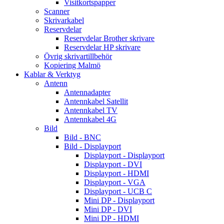
Visitkortspapper
Scanner
Skrivarkabel
Reservdelar
Reservdelar Brother skrivare
Reservdelar HP skrivare
Övrig skrivartillbehör
Kopiering Malmö
Kablar & Verktyg
Antenn
Antennadapter
Antennkabel Satellit
Antennkabel TV
Antennkabel 4G
Bild
Bild - BNC
Bild - Displayport
Displayport - Displayport
Displayport - DVI
Displayport - HDMI
Displayport - VGA
Displayport - UCB C
Mini DP - Displayport
Mini DP - DVI
Mini DP - HDMI