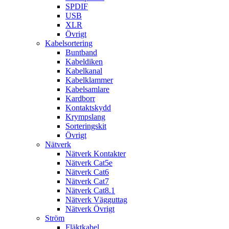
SPDIF
USB
XLR
Övrigt
Kabelsortering
Buntband
Kabeldiken
Kabelkanal
Kabelklammer
Kabelsamlare
Kardborr
Kontaktskydd
Krympslang
Sorteringskit
Övrigt
Nätverk
Nätverk Kontakter
Nätverk Cat5e
Nätverk Cat6
Nätverk Cat7
Nätverk Cat8.1
Nätverk Vägguttag
Nätverk Övrigt
Ström
Fläktkabel