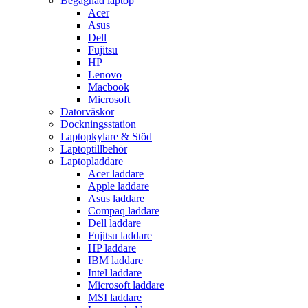
Begagnad laptop
Acer
Asus
Dell
Fujitsu
HP
Lenovo
Macbook
Microsoft
Datorväskor
Dockningsstation
Laptopkylare & Stöd
Laptoptillbehör
Laptopladdare
Acer laddare
Apple laddare
Asus laddare
Compaq laddare
Dell laddare
Fujitsu laddare
HP laddare
IBM laddare
Intel laddare
Microsoft laddare
MSI laddare