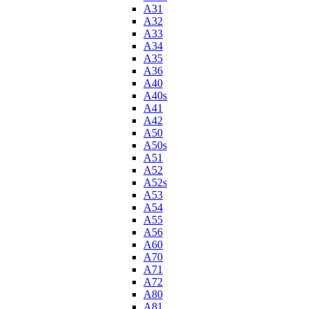
A31
A32
A33
A34
A35
A36
A40
A40s
A41
A42
A50
A50s
A51
A52
A52s
A53
A54
A55
A56
A60
A70
A71
A72
A80
A81