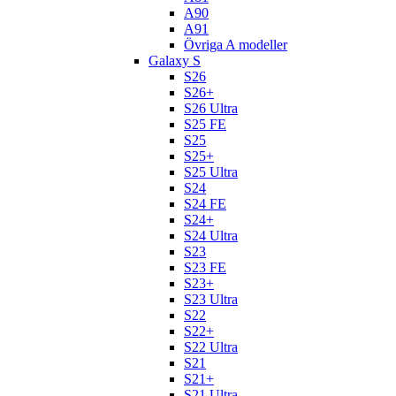
A90
A91
Övriga A modeller
Galaxy S
S26
S26+
S26 Ultra
S25 FE
S25
S25+
S25 Ultra
S24
S24 FE
S24+
S24 Ultra
S23
S23 FE
S23+
S23 Ultra
S22
S22+
S22 Ultra
S21
S21+
S21 Ultra