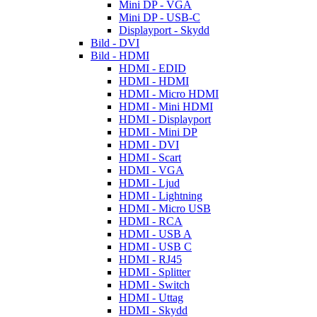
Mini DP - VGA
Mini DP - USB-C
Displayport - Skydd
Bild - DVI
Bild - HDMI
HDMI - EDID
HDMI - HDMI
HDMI - Micro HDMI
HDMI - Mini HDMI
HDMI - Displayport
HDMI - Mini DP
HDMI - DVI
HDMI - Scart
HDMI - VGA
HDMI - Ljud
HDMI - Lightning
HDMI - Micro USB
HDMI - RCA
HDMI - USB A
HDMI - USB C
HDMI - RJ45
HDMI - Splitter
HDMI - Switch
HDMI - Uttag
HDMI - Skydd