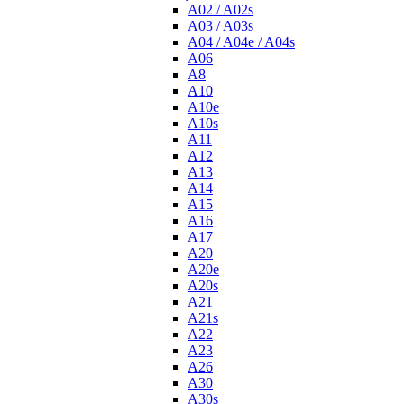
A02 / A02s
A03 / A03s
A04 / A04e / A04s
A06
A8
A10
A10e
A10s
A11
A12
A13
A14
A15
A16
A17
A20
A20e
A20s
A21
A21s
A22
A23
A26
A30
A30s