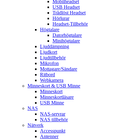
Mobilheadset
USB Headset
Trådlöst Headset
Hörlurar
Headset-Tillbehör
Högtalare
Datorhögtalare
Minihögtalare
Ljuddämpning
Ljudkort
Ljudtillbehör
Mikrofon
Mottagare/Sändare
Ritbord
Webkamera
Minneskort & USB Minne
Minneskort
Minneskortläsare
USB Minne
NAS
NAS-servrar
NAS tillbehör
Nätverk
Accesspunkt
Antenner