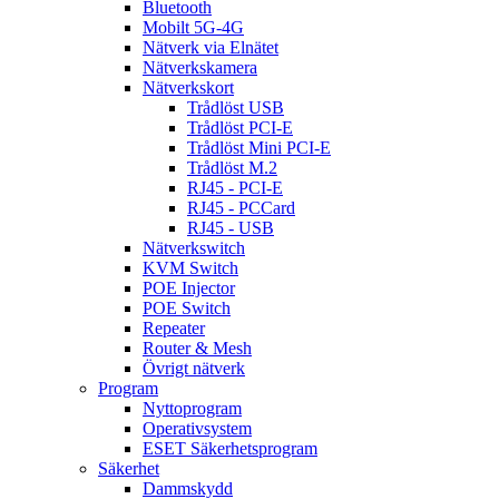
Bluetooth
Mobilt 5G-4G
Nätverk via Elnätet
Nätverkskamera
Nätverkskort
Trådlöst USB
Trådlöst PCI-E
Trådlöst Mini PCI-E
Trådlöst M.2
RJ45 - PCI-E
RJ45 - PCCard
RJ45 - USB
Nätverkswitch
KVM Switch
POE Injector
POE Switch
Repeater
Router & Mesh
Övrigt nätverk
Program
Nyttoprogram
Operativsystem
ESET Säkerhetsprogram
Säkerhet
Dammskydd