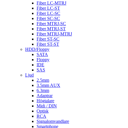
Fiber LC-MTRJ
Fiber LC-ST
Fiber LC-SC
Fiber SC-SC
Fiber MTRJ-SC
Fiber MTRJ-ST
Fiber MTRJ-MTRJ
Fiber ST-SC
Fiber ST-ST
HDD/Floppy
SATA
Floppy
IDE
SAS
Ljud
2.5mm
3.5mm AUX
6.3mm
Adaptrar
Högtalare
Midi / DIN
Optisk
RCA
Signalomvandlare
Smartphone