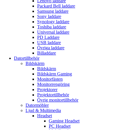
Lenovo laddare
Packard Bell laddare
Samsung laddare
Sony laddare
Synology laddare
Toshiba laddare
Universal laddare
PD Laddare
USB laddare
Övriga laddare
Billaddare
Datortillbehör
Bildskärm
Bildskärm
Bildskärm Gaming
Monitorfästen
Monitorrengöring
Projektorer
Projektortillbehör
Övrig monitortillbehör
Datormöbler
Ljud & Multimedia
Headset
Gaming Headset
PC Headset