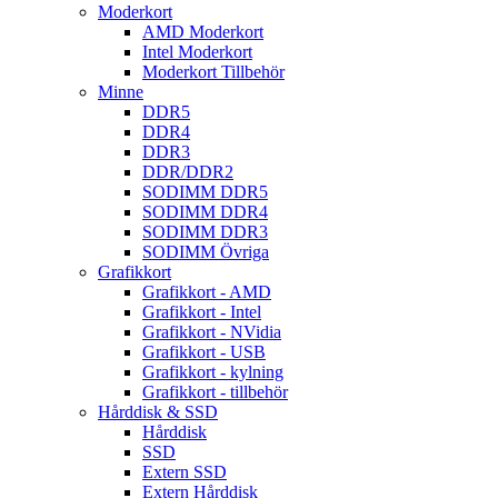
Moderkort
AMD Moderkort
Intel Moderkort
Moderkort Tillbehör
Minne
DDR5
DDR4
DDR3
DDR/DDR2
SODIMM DDR5
SODIMM DDR4
SODIMM DDR3
SODIMM Övriga
Grafikkort
Grafikkort - AMD
Grafikkort - Intel
Grafikkort - NVidia
Grafikkort - USB
Grafikkort - kylning
Grafikkort - tillbehör
Hårddisk & SSD
Hårddisk
SSD
Extern SSD
Extern Hårddisk