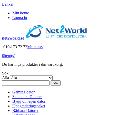
Länkar
Mitt konto
Logga in
net2world.se
010-173 72 72
Maila oss
0
item(s)
Du har inga produkter i din varukorg.
Sök:
Alla
Sök
Gaming dator
Stationära Datorer
Bygg din egen dator
Uppgraderingspaket
Bärbara Datorer