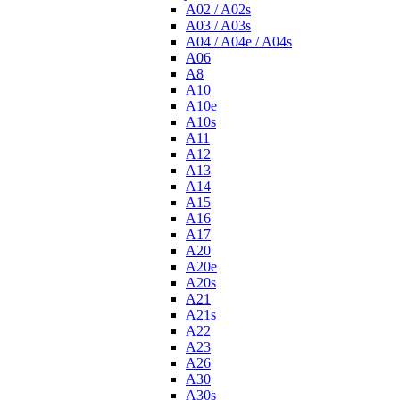
A02 / A02s
A03 / A03s
A04 / A04e / A04s
A06
A8
A10
A10e
A10s
A11
A12
A13
A14
A15
A16
A17
A20
A20e
A20s
A21
A21s
A22
A23
A26
A30
A30s