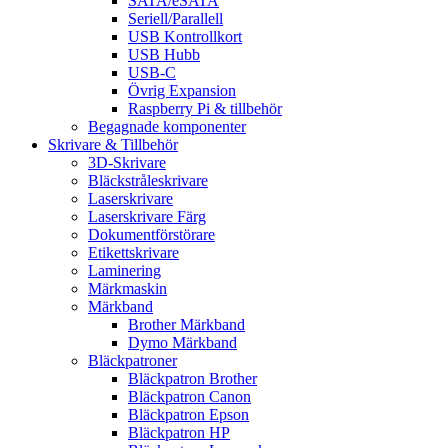
SATA/eSATA
Seriell/Parallell
USB Kontrollkort
USB Hubb
USB-C
Övrig Expansion
Raspberry Pi & tillbehör
Begagnade komponenter
Skrivare & Tillbehör
3D-Skrivare
Bläckstråleskrivare
Laserskrivare
Laserskrivare Färg
Dokumentförstörare
Etikettskrivare
Laminering
Märkmaskin
Märkband
Brother Märkband
Dymo Märkband
Bläckpatroner
Bläckpatron Brother
Bläckpatron Canon
Bläckpatron Epson
Bläckpatron HP