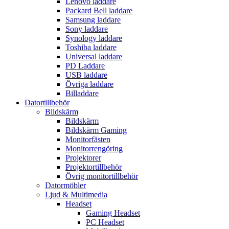
Lenovo laddare
Packard Bell laddare
Samsung laddare
Sony laddare
Synology laddare
Toshiba laddare
Universal laddare
PD Laddare
USB laddare
Övriga laddare
Billaddare
Datortillbehör
Bildskärm
Bildskärm
Bildskärm Gaming
Monitorfästen
Monitorrengöring
Projektorer
Projektortillbehör
Övrig monitortillbehör
Datormöbler
Ljud & Multimedia
Headset
Gaming Headset
PC Headset