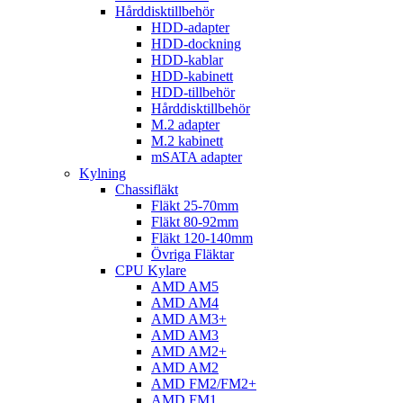
Hårddisktillbehör
HDD-adapter
HDD-dockning
HDD-kablar
HDD-kabinett
HDD-tillbehör
Hårddisktillbehör
M.2 adapter
M.2 kabinett
mSATA adapter
Kylning
Chassifläkt
Fläkt 25-70mm
Fläkt 80-92mm
Fläkt 120-140mm
Övriga Fläktar
CPU Kylare
AMD AM5
AMD AM4
AMD AM3+
AMD AM3
AMD AM2+
AMD AM2
AMD FM2/FM2+
AMD FM1