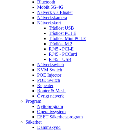
Bluetooth
Mobilt 5G-4G
Nätverk via Elnätet
Nätverkskamera
Nätverkskort
Trådlöst USB
Trådlöst PCI-E
Trådlöst Mini PCI-E
Trådlöst M.2
RJ45 - PCI-E
RJ45 - PCCard
RJ45 - USB
Nätverkswitch
KVM Switch
POE Injector
POE Switch
Repeater
Router & Mesh
Övrigt nätverk
Program
Nyttoprogram
Operativsystem
ESET Säkerhetsprogram
Säkerhet
Dammskydd