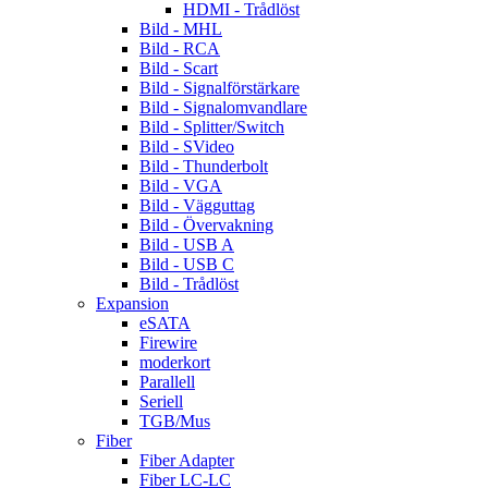
HDMI - Trådlöst
Bild - MHL
Bild - RCA
Bild - Scart
Bild - Signalförstärkare
Bild - Signalomvandlare
Bild - Splitter/Switch
Bild - SVideo
Bild - Thunderbolt
Bild - VGA
Bild - Vägguttag
Bild - Övervakning
Bild - USB A
Bild - USB C
Bild - Trådlöst
Expansion
eSATA
Firewire
moderkort
Parallell
Seriell
TGB/Mus
Fiber
Fiber Adapter
Fiber LC-LC