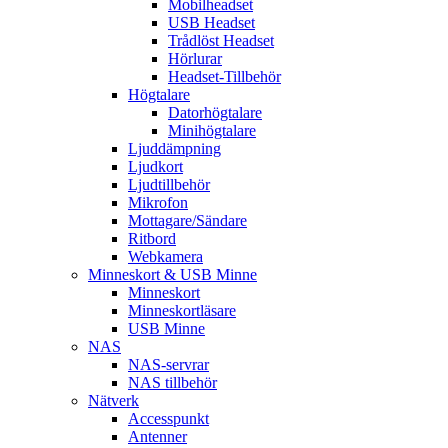
Mobilheadset
USB Headset
Trådlöst Headset
Hörlurar
Headset-Tillbehör
Högtalare
Datorhögtalare
Minihögtalare
Ljuddämpning
Ljudkort
Ljudtillbehör
Mikrofon
Mottagare/Sändare
Ritbord
Webkamera
Minneskort & USB Minne
Minneskort
Minneskortläsare
USB Minne
NAS
NAS-servrar
NAS tillbehör
Nätverk
Accesspunkt
Antenner