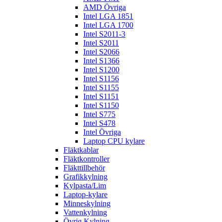
AMD Övriga
Intel LGA 1851
Intel LGA 1700
Intel S2011-3
Intel S2011
Intel S2066
Intel S1366
Intel S1200
Intel S1156
Intel S1155
Intel S1151
Intel S1150
Intel S775
Intel S478
Intel Övriga
Laptop CPU kylare
Fläktkablar
Fläktkontroller
Fläkttillbehör
Grafikkylning
Kylpasta/Lim
Laptop-kylare
Minneskylning
Vattenkylning
Övrig Kylning