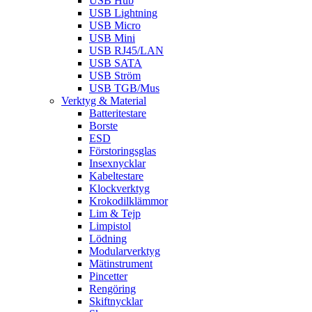
USB Hub
USB Lightning
USB Micro
USB Mini
USB RJ45/LAN
USB SATA
USB Ström
USB TGB/Mus
Verktyg & Material
Batteritestare
Borste
ESD
Förstoringsglas
Insexnycklar
Kabeltestare
Klockverktyg
Krokodilklämmor
Lim & Tejp
Limpistol
Lödning
Modularverktyg
Mätinstrument
Pincetter
Rengöring
Skiftnycklar