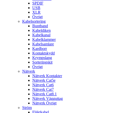
SPDIF
USB
XLR
Övrigt
Kabelsortering
Buntband
Kabeldiken
Kabelkanal
Kabelklammer
Kabelsamlare
Kardborr
Kontaktskydd
Krympslang
Sorteringskit
Övrigt
Nätverk
Nätverk Kontakter
Nätverk Cat5e
Nätverk Cat6
Nätverk Cat7
Nätverk Cat8.1
Nätverk Vägguttag
Nätverk Övrigt
Ström
Fläktkabel