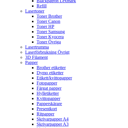
Bläckpatron Lexmark
Refill
Lasertoner
Toner Brother
Toner Canon
Toner HP
Toner Samsung
Toner Kyocera
Toner Övriga
Lasertrumma
Laserförbrukning Övrigt
3D Filament
Papper
Brother etiketter
Dymo etiketter
Etikett/kvittopapper
Fotopapper
Färgat papper
Hylletiketter
Kvittopapper
Papperskärare
Presentkort
Ritpapper
Skrivarpapper A4
Skrivarpapper A3