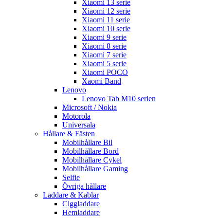
Xiaomi 13 serie
Xiaomi 12 serie
Xiaomi 11 serie
Xiaomi 10 serie
Xiaomi 9 serie
Xiaomi 8 serie
Xiaomi 7 serie
Xiaomi 5 serie
Xiaomi POCO
Xaomi Band
Lenovo
Lenovo Tab M10 serien
Microsoft / Nokia
Motorola
Universala
Hållare & Fästen
Mobilhållare Bil
Mobilhållare Bord
Mobilhållare Cykel
Mobilhållare Gaming
Selfie
Övriga hållare
Laddare & Kablar
Ciggladdare
Hemladdare