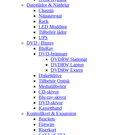
Datorlådor & Nätdelar
Chassin
Nätaggregat
Rack
LED Modding
Tillbehör lådor
UPS
DVD / Bluray
BluRay
DVD-brännare
DVDRW Stationär
DVDRW Laptop
DVDRW Extern
Diskettdrive
Tillbehör Optisk
Mediatillbehör
CD-skivor
Blu-ray-skivor
DVD-skivor
Kassettband
Kontrollkort & Expansion
Brackets
Firewire
Riserkort