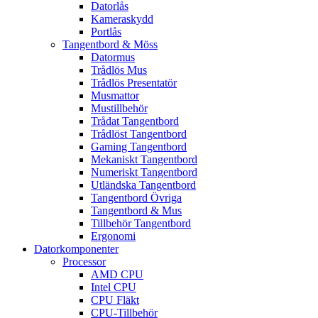
Datorlås
Kameraskydd
Portlås
Tangentbord & Möss
Datormus
Trådlös Mus
Trådlös Presentatör
Musmattor
Mustillbehör
Trådat Tangentbord
Trådlöst Tangentbord
Gaming Tangentbord
Mekaniskt Tangentbord
Numeriskt Tangentbord
Utländska Tangentbord
Tangentbord Övriga
Tangentbord & Mus
Tillbehör Tangentbord
Ergonomi
Datorkomponenter
Processor
AMD CPU
Intel CPU
CPU Fläkt
CPU-Tillbehör