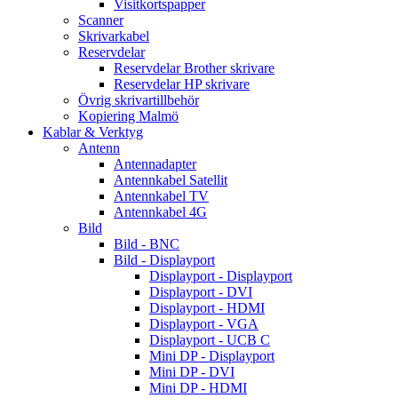
Visitkortspapper
Scanner
Skrivarkabel
Reservdelar
Reservdelar Brother skrivare
Reservdelar HP skrivare
Övrig skrivartillbehör
Kopiering Malmö
Kablar & Verktyg
Antenn
Antennadapter
Antennkabel Satellit
Antennkabel TV
Antennkabel 4G
Bild
Bild - BNC
Bild - Displayport
Displayport - Displayport
Displayport - DVI
Displayport - HDMI
Displayport - VGA
Displayport - UCB C
Mini DP - Displayport
Mini DP - DVI
Mini DP - HDMI