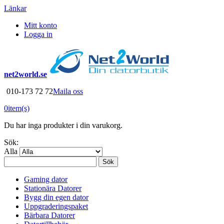
Länkar
Mitt konto
Logga in
net2world.se
010-173 72 72
Maila oss
0
item(s)
Du har inga produkter i din varukorg.
Sök:
Alla
Sök
Gaming dator
Stationära Datorer
Bygg din egen dator
Uppgraderingspaket
Bärbara Datorer