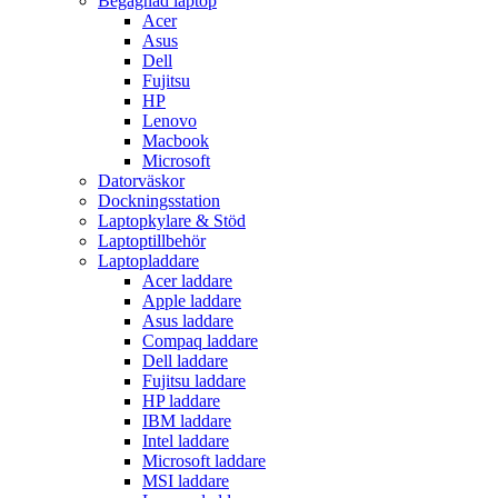
Begagnad laptop
Acer
Asus
Dell
Fujitsu
HP
Lenovo
Macbook
Microsoft
Datorväskor
Dockningsstation
Laptopkylare & Stöd
Laptoptillbehör
Laptopladdare
Acer laddare
Apple laddare
Asus laddare
Compaq laddare
Dell laddare
Fujitsu laddare
HP laddare
IBM laddare
Intel laddare
Microsoft laddare
MSI laddare