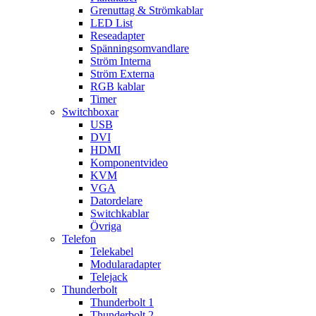
Grenuttag & Strömkablar
LED List
Reseadapter
Spänningsomvandlare
Ström Interna
Ström Externa
RGB kablar
Timer
Switchboxar
USB
DVI
HDMI
Komponentvideo
KVM
VGA
Datordelare
Switchkablar
Övriga
Telefon
Telekabel
Modularadapter
Telejack
Thunderbolt
Thunderbolt 1
Thunderbolt 2