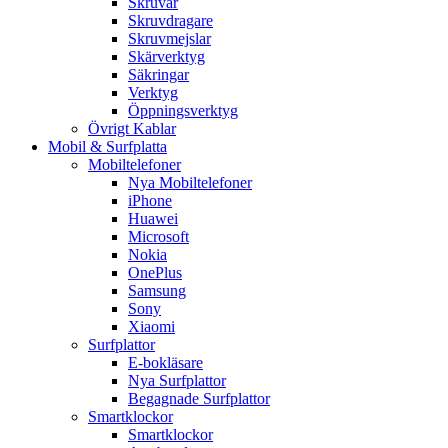
Skruvar
Skruvdragare
Skruvmejslar
Skärverktyg
Säkringar
Verktyg
Öppningsverktyg
Övrigt Kablar
Mobil & Surfplatta
Mobiltelefoner
Nya Mobiltelefoner
iPhone
Huawei
Microsoft
Nokia
OnePlus
Samsung
Sony
Xiaomi
Surfplattor
E-bokläsare
Nya Surfplattor
Begagnade Surfplattor
Smartklockor
Smartklockor