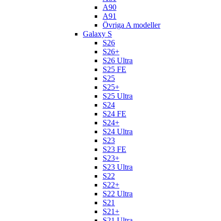
A90
A91
Övriga A modeller
Galaxy S
S26
S26+
S26 Ultra
S25 FE
S25
S25+
S25 Ultra
S24
S24 FE
S24+
S24 Ultra
S23
S23 FE
S23+
S23 Ultra
S22
S22+
S22 Ultra
S21
S21+
S21 Ultra