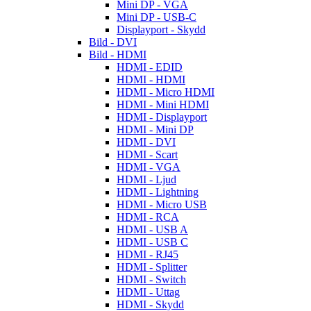
Mini DP - VGA
Mini DP - USB-C
Displayport - Skydd
Bild - DVI
Bild - HDMI
HDMI - EDID
HDMI - HDMI
HDMI - Micro HDMI
HDMI - Mini HDMI
HDMI - Displayport
HDMI - Mini DP
HDMI - DVI
HDMI - Scart
HDMI - VGA
HDMI - Ljud
HDMI - Lightning
HDMI - Micro USB
HDMI - RCA
HDMI - USB A
HDMI - USB C
HDMI - RJ45
HDMI - Splitter
HDMI - Switch
HDMI - Uttag
HDMI - Skydd