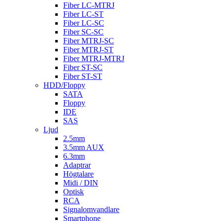
Fiber LC-MTRJ
Fiber LC-ST
Fiber LC-SC
Fiber SC-SC
Fiber MTRJ-SC
Fiber MTRJ-ST
Fiber MTRJ-MTRJ
Fiber ST-SC
Fiber ST-ST
HDD/Floppy
SATA
Floppy
IDE
SAS
Ljud
2.5mm
3.5mm AUX
6.3mm
Adaptrar
Högtalare
Midi / DIN
Optisk
RCA
Signalomvandlare
Smartphone