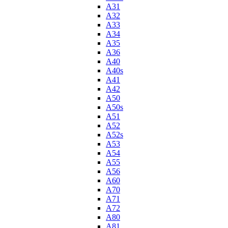
A31
A32
A33
A34
A35
A36
A40
A40s
A41
A42
A50
A50s
A51
A52
A52s
A53
A54
A55
A56
A60
A70
A71
A72
A80
A81