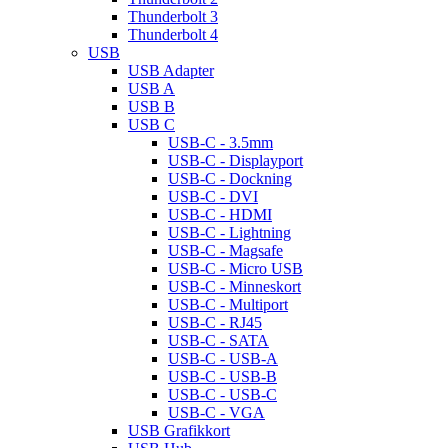
Thunderbolt 3
Thunderbolt 4
USB
USB Adapter
USB A
USB B
USB C
USB-C - 3.5mm
USB-C - Displayport
USB-C - Dockning
USB-C - DVI
USB-C - HDMI
USB-C - Lightning
USB-C - Magsafe
USB-C - Micro USB
USB-C - Minneskort
USB-C - Multiport
USB-C - RJ45
USB-C - SATA
USB-C - USB-A
USB-C - USB-B
USB-C - USB-C
USB-C - VGA
USB Grafikkort