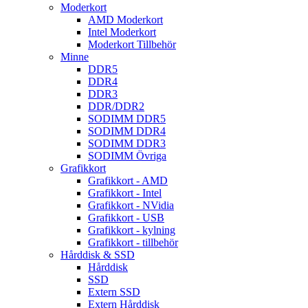
Moderkort
AMD Moderkort
Intel Moderkort
Moderkort Tillbehör
Minne
DDR5
DDR4
DDR3
DDR/DDR2
SODIMM DDR5
SODIMM DDR4
SODIMM DDR3
SODIMM Övriga
Grafikkort
Grafikkort - AMD
Grafikkort - Intel
Grafikkort - NVidia
Grafikkort - USB
Grafikkort - kylning
Grafikkort - tillbehör
Hårddisk & SSD
Hårddisk
SSD
Extern SSD
Extern Hårddisk