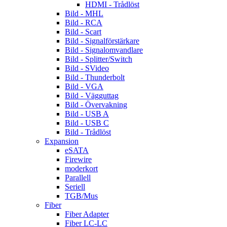
HDMI - Trådlöst
Bild - MHL
Bild - RCA
Bild - Scart
Bild - Signalförstärkare
Bild - Signalomvandlare
Bild - Splitter/Switch
Bild - SVideo
Bild - Thunderbolt
Bild - VGA
Bild - Vägguttag
Bild - Övervakning
Bild - USB A
Bild - USB C
Bild - Trådlöst
Expansion
eSATA
Firewire
moderkort
Parallell
Seriell
TGB/Mus
Fiber
Fiber Adapter
Fiber LC-LC