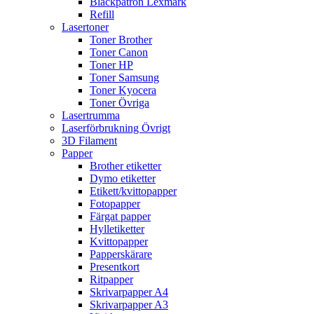
Bläckpatron Lexmark
Refill
Lasertoner
Toner Brother
Toner Canon
Toner HP
Toner Samsung
Toner Kyocera
Toner Övriga
Lasertrumma
Laserförbrukning Övrigt
3D Filament
Papper
Brother etiketter
Dymo etiketter
Etikett/kvittopapper
Fotopapper
Färgat papper
Hylletiketter
Kvittopapper
Papperskärare
Presentkort
Ritpapper
Skrivarpapper A4
Skrivarpapper A3