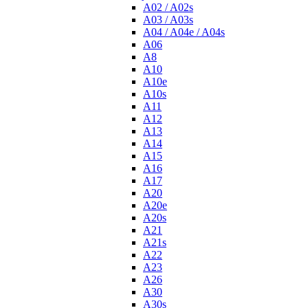
A02 / A02s
A03 / A03s
A04 / A04e / A04s
A06
A8
A10
A10e
A10s
A11
A12
A13
A14
A15
A16
A17
A20
A20e
A20s
A21
A21s
A22
A23
A26
A30
A30s