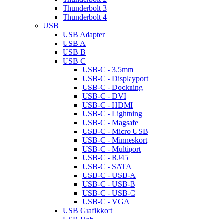
Thunderbolt 3
Thunderbolt 4
USB
USB Adapter
USB A
USB B
USB C
USB-C - 3.5mm
USB-C - Displayport
USB-C - Dockning
USB-C - DVI
USB-C - HDMI
USB-C - Lightning
USB-C - Magsafe
USB-C - Micro USB
USB-C - Minneskort
USB-C - Multiport
USB-C - RJ45
USB-C - SATA
USB-C - USB-A
USB-C - USB-B
USB-C - USB-C
USB-C - VGA
USB Grafikkort