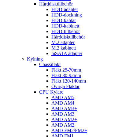
Hårddisktillbehör
HDD-adapter
HDD-dockning
HDD-kablar
HDD-kabinett
HDD-tillbehör
Hårddisktillbehör
M.2 adapter
M.2 kabinett
mSATA adapter
Kylning
Chassifläkt
Fläkt 25-70mm
Fläkt 80-92mm
Fläkt 120-140mm
Övriga Fläktar
CPU Kylare
AMD AM5
AMD AM4
AMD AM3+
AMD AM3
AMD AM2+
AMD AM2
AMD FM2/FM2+
AMD FM1