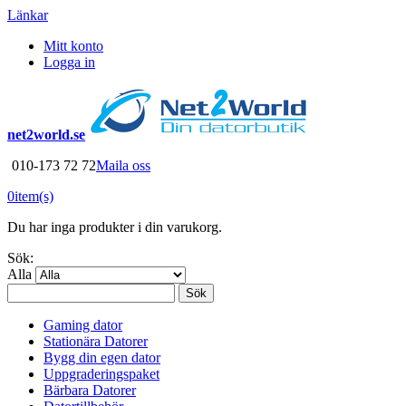
Länkar
Mitt konto
Logga in
net2world.se
010-173 72 72
Maila oss
0
item(s)
Du har inga produkter i din varukorg.
Sök:
Alla
Sök
Gaming dator
Stationära Datorer
Bygg din egen dator
Uppgraderingspaket
Bärbara Datorer