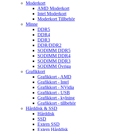
Moderkort
AMD Moderkort
Intel Moderkort
Moderkort Tillbehör
Minne
DDR5
DDR4
DDR3
DDR/DDR2
SODIMM DDR5
SODIMM DDR4
SODIMM DDR3
SODIMM Övriga
Grafikkort
Grafikkort - AMD
Grafikkort - Intel
Grafikkort - NVidia
Grafikkort - USB
Grafikkort - kylning
Grafikkort - tillbehör
Hårddisk & SSD
Hårddisk
SSD
Extern SSD
Extern Hårddisk