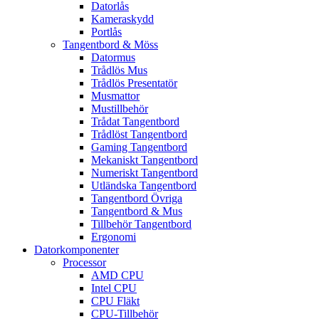
Datorlås
Kameraskydd
Portlås
Tangentbord & Möss
Datormus
Trådlös Mus
Trådlös Presentatör
Musmattor
Mustillbehör
Trådat Tangentbord
Trådlöst Tangentbord
Gaming Tangentbord
Mekaniskt Tangentbord
Numeriskt Tangentbord
Utländska Tangentbord
Tangentbord Övriga
Tangentbord & Mus
Tillbehör Tangentbord
Ergonomi
Datorkomponenter
Processor
AMD CPU
Intel CPU
CPU Fläkt
CPU-Tillbehör