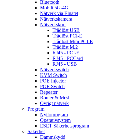
Bluetooth
Mobilt 5G-4G
Nätverk via Elnätet
Nätverkskamera
Nätverkskort
Trådlöst USB
Trådlöst PCI-E
Trådlöst Mini PCI-E
Trådlöst M.2
RJ45 - PCI-E
RJ45 - PCCard
RJ45 - USB
Nätverkswitch
KVM Switch
POE Injector
POE Switch
Repeater
Router & Mesh
Övrigt nätverk
Program
Nyttoprogram
Operativsystem
ESET Säkerhetsprogram
Säkerhet
Dammskydd