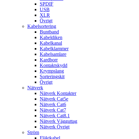
SPDIF
USB
XLR
Övrigt
Kabelsortering
Buntband
Kabeldiken
Kabelkanal
Kabelklammer
Kabelsamlare
Kardborr
Kontaktskydd
Krympslang
Sorteringskit
Övrigt
Nätverk
Nätverk Kontakter
Nätverk Cat5e
Nätverk Cat6
Nätverk Cat7
Nätverk Cat8.1
Nätverk Vägguttag
Nätverk Övrigt
Ström
Fläktkabel