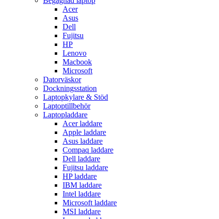
Begagnad laptop
Acer
Asus
Dell
Fujitsu
HP
Lenovo
Macbook
Microsoft
Datorväskor
Dockningsstation
Laptopkylare & Stöd
Laptoptillbehör
Laptopladdare
Acer laddare
Apple laddare
Asus laddare
Compaq laddare
Dell laddare
Fujitsu laddare
HP laddare
IBM laddare
Intel laddare
Microsoft laddare
MSI laddare