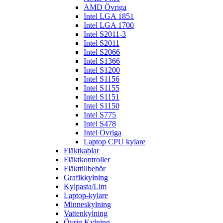
AMD Övriga
Intel LGA 1851
Intel LGA 1700
Intel S2011-3
Intel S2011
Intel S2066
Intel S1366
Intel S1200
Intel S1156
Intel S1155
Intel S1151
Intel S1150
Intel S775
Intel S478
Intel Övriga
Laptop CPU kylare
Fläktkablar
Fläktkontroller
Fläkttillbehör
Grafikkylning
Kylpasta/Lim
Laptop-kylare
Minneskylning
Vattenkylning
Övrig Kylning