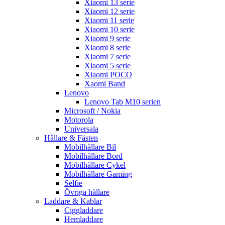
Xiaomi 13 serie
Xiaomi 12 serie
Xiaomi 11 serie
Xiaomi 10 serie
Xiaomi 9 serie
Xiaomi 8 serie
Xiaomi 7 serie
Xiaomi 5 serie
Xiaomi POCO
Xaomi Band
Lenovo
Lenovo Tab M10 serien
Microsoft / Nokia
Motorola
Universala
Hållare & Fästen
Mobilhållare Bil
Mobilhållare Bord
Mobilhållare Cykel
Mobilhållare Gaming
Selfie
Övriga hållare
Laddare & Kablar
Ciggladdare
Hemladdare