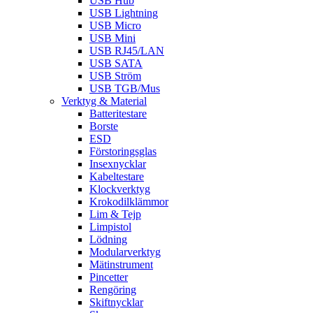
USB Hub
USB Lightning
USB Micro
USB Mini
USB RJ45/LAN
USB SATA
USB Ström
USB TGB/Mus
Verktyg & Material
Batteritestare
Borste
ESD
Förstoringsglas
Insexnycklar
Kabeltestare
Klockverktyg
Krokodilklämmor
Lim & Tejp
Limpistol
Lödning
Modularverktyg
Mätinstrument
Pincetter
Rengöring
Skiftnycklar