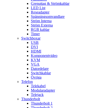
Grenuttag & Strömkablar
LED List
Reseadapter
Spänningsomvandlare
Ström Interna
Ström Externa
RGB kablar
Timer
Switchboxar
USB
DVI
HDMI
Komponentvideo
KVM
VGA
Datordelare
Switchkablar
Övriga
Telefon
Telekabel
Modularadapter
Telejack
Thunderbolt
Thunderbolt 1
Thunderbolt 2