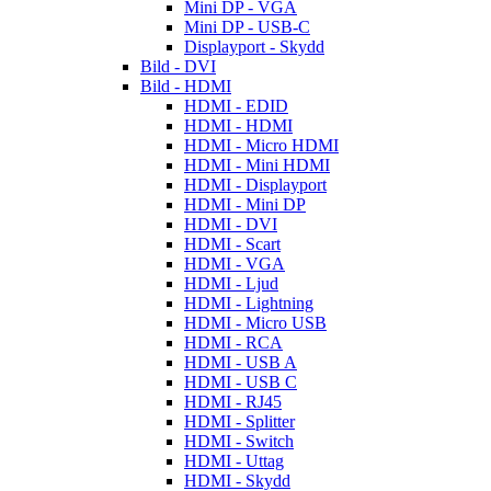
Mini DP - VGA
Mini DP - USB-C
Displayport - Skydd
Bild - DVI
Bild - HDMI
HDMI - EDID
HDMI - HDMI
HDMI - Micro HDMI
HDMI - Mini HDMI
HDMI - Displayport
HDMI - Mini DP
HDMI - DVI
HDMI - Scart
HDMI - VGA
HDMI - Ljud
HDMI - Lightning
HDMI - Micro USB
HDMI - RCA
HDMI - USB A
HDMI - USB C
HDMI - RJ45
HDMI - Splitter
HDMI - Switch
HDMI - Uttag
HDMI - Skydd