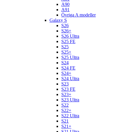
A90
A91
Övriga A modeller
Galaxy S
S26
S26+
S26 Ultra
S25 FE
S25
S25+
S25 Ultra
S24
S24 FE
S24+
S24 Ultra
S23
S23 FE
S23+
S23 Ultra
S22
S22+
S22 Ultra
S21
S21+
S21 Ultra