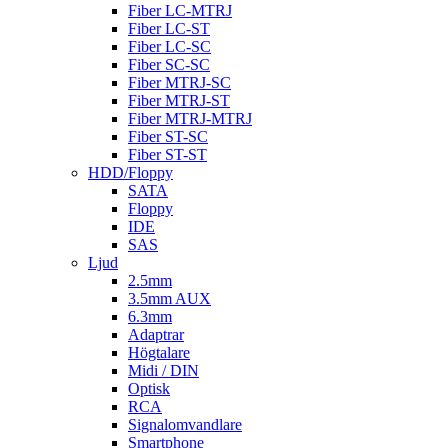
Fiber LC-MTRJ
Fiber LC-ST
Fiber LC-SC
Fiber SC-SC
Fiber MTRJ-SC
Fiber MTRJ-ST
Fiber MTRJ-MTRJ
Fiber ST-SC
Fiber ST-ST
HDD/Floppy
SATA
Floppy
IDE
SAS
Ljud
2.5mm
3.5mm AUX
6.3mm
Adaptrar
Högtalare
Midi / DIN
Optisk
RCA
Signalomvandlare
Smartphone