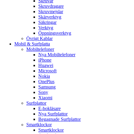
Skruvar
Skruvdragare
Skruvmejslar
Skärverktyg
Säkringar
Verktyg
Öppningsverktyg
Övrigt Kablar
Mobil & Surfplatta
Mobiltelefoner
Nya Mobiltelefoner
iPhone
Huawei
Microsoft
Nokia
OnePlus
Samsung
Sony
Xiaomi
Surfplattor
E-bokläsare
Nya Surfplattor
Begagnade Surfplattor
Smartklockor
Smartklockor