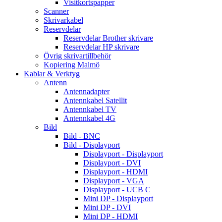
Visitkortspapper
Scanner
Skrivarkabel
Reservdelar
Reservdelar Brother skrivare
Reservdelar HP skrivare
Övrig skrivartillbehör
Kopiering Malmö
Kablar & Verktyg
Antenn
Antennadapter
Antennkabel Satellit
Antennkabel TV
Antennkabel 4G
Bild
Bild - BNC
Bild - Displayport
Displayport - Displayport
Displayport - DVI
Displayport - HDMI
Displayport - VGA
Displayport - UCB C
Mini DP - Displayport
Mini DP - DVI
Mini DP - HDMI