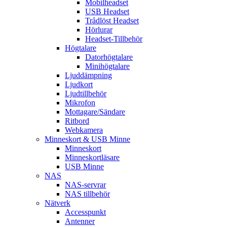
Mobilheadset
USB Headset
Trådlöst Headset
Hörlurar
Headset-Tillbehör
Högtalare
Datorhögtalare
Minihögtalare
Ljuddämpning
Ljudkort
Ljudtillbehör
Mikrofon
Mottagare/Sändare
Ritbord
Webkamera
Minneskort & USB Minne
Minneskort
Minneskortläsare
USB Minne
NAS
NAS-servrar
NAS tillbehör
Nätverk
Accesspunkt
Antenner