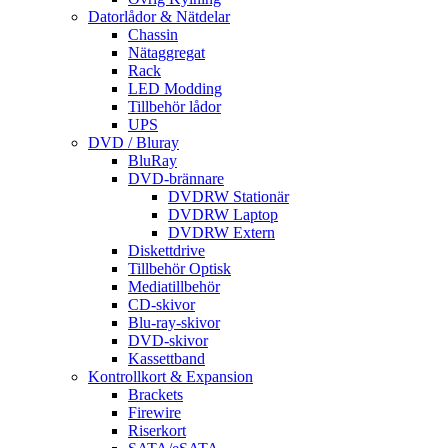
Datorlådor & Nätdelar
Chassin
Nätaggregat
Rack
LED Modding
Tillbehör lådor
UPS
DVD / Bluray
BluRay
DVD-brännare
DVDRW Stationär
DVDRW Laptop
DVDRW Extern
Diskettdrive
Tillbehör Optisk
Mediatillbehör
CD-skivor
Blu-ray-skivor
DVD-skivor
Kassettband
Kontrollkort & Expansion
Brackets
Firewire
Riserkort