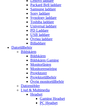
Lenovo laddare
Packard Bell laddare
Samsung laddare
Sony laddare
Synology laddare
Toshiba laddare
Universal laddare
PD Laddare
USB laddare
Övriga laddare
Billaddare
Datortillbehör
Bildskärm
Bildskärm
Bildskärm Gaming
Monitorfästen
Monitorrengöring
Projektorer
Projektortillbehör
Övrig monitortillbehör
Datormöbler
Ljud & Multimedia
Headset
Gaming Headset
PC Headset