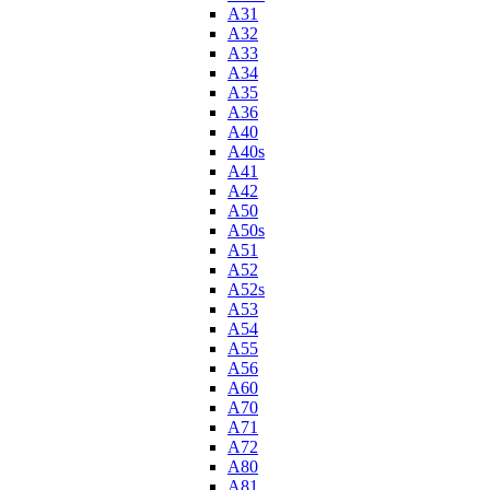
A31
A32
A33
A34
A35
A36
A40
A40s
A41
A42
A50
A50s
A51
A52
A52s
A53
A54
A55
A56
A60
A70
A71
A72
A80
A81