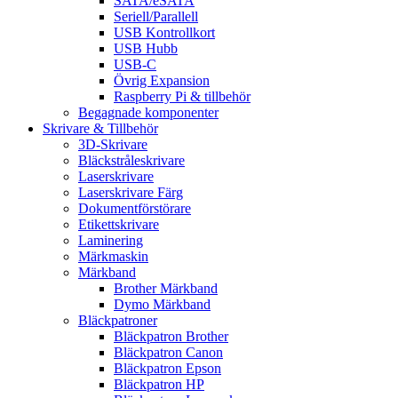
SATA/eSATA
Seriell/Parallell
USB Kontrollkort
USB Hubb
USB-C
Övrig Expansion
Raspberry Pi & tillbehör
Begagnade komponenter
Skrivare & Tillbehör
3D-Skrivare
Bläckstråleskrivare
Laserskrivare
Laserskrivare Färg
Dokumentförstörare
Etikettskrivare
Laminering
Märkmaskin
Märkband
Brother Märkband
Dymo Märkband
Bläckpatroner
Bläckpatron Brother
Bläckpatron Canon
Bläckpatron Epson
Bläckpatron HP