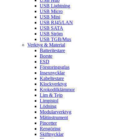
USB Hub
USB Lightning
USB Micro
USB Mini
USB RJ45/LAN
USB SATA
USB Ström
USB TGB/Mus
Verktyg & Material
Batteritestare
Borste
ESD
Förstoringsglas
Insexnycklar
Kabeltestare
Klockverktyg
Krokodilklämmor
Lim & Tejp
Limpistol
Lödning
Modularverktyg
Mätinstrument
Pincetter
Rengöring
Skiftnycklar