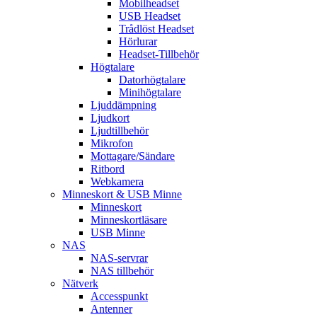
Mobilheadset
USB Headset
Trådlöst Headset
Hörlurar
Headset-Tillbehör
Högtalare
Datorhögtalare
Minihögtalare
Ljuddämpning
Ljudkort
Ljudtillbehör
Mikrofon
Mottagare/Sändare
Ritbord
Webkamera
Minneskort & USB Minne
Minneskort
Minneskortläsare
USB Minne
NAS
NAS-servrar
NAS tillbehör
Nätverk
Accesspunkt
Antenner