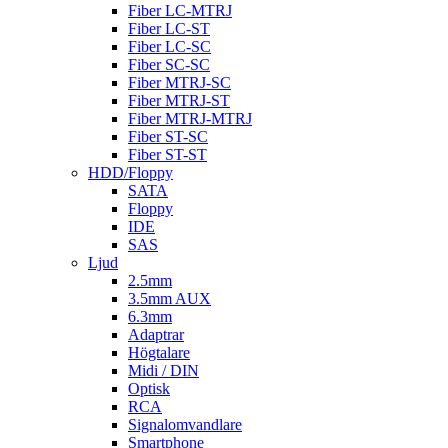
Fiber LC-MTRJ
Fiber LC-ST
Fiber LC-SC
Fiber SC-SC
Fiber MTRJ-SC
Fiber MTRJ-ST
Fiber MTRJ-MTRJ
Fiber ST-SC
Fiber ST-ST
HDD/Floppy
SATA
Floppy
IDE
SAS
Ljud
2.5mm
3.5mm AUX
6.3mm
Adaptrar
Högtalare
Midi / DIN
Optisk
RCA
Signalomvandlare
Smartphone