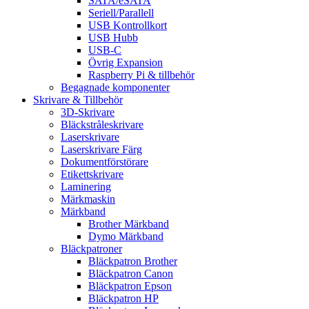
SATA/eSATA
Seriell/Parallell
USB Kontrollkort
USB Hubb
USB-C
Övrig Expansion
Raspberry Pi & tillbehör
Begagnade komponenter
Skrivare & Tillbehör
3D-Skrivare
Bläckstråleskrivare
Laserskrivare
Laserskrivare Färg
Dokumentförstörare
Etikettskrivare
Laminering
Märkmaskin
Märkband
Brother Märkband
Dymo Märkband
Bläckpatroner
Bläckpatron Brother
Bläckpatron Canon
Bläckpatron Epson
Bläckpatron HP