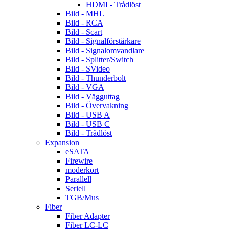
HDMI - Trådlöst
Bild - MHL
Bild - RCA
Bild - Scart
Bild - Signalförstärkare
Bild - Signalomvandlare
Bild - Splitter/Switch
Bild - SVideo
Bild - Thunderbolt
Bild - VGA
Bild - Vägguttag
Bild - Övervakning
Bild - USB A
Bild - USB C
Bild - Trådlöst
Expansion
eSATA
Firewire
moderkort
Parallell
Seriell
TGB/Mus
Fiber
Fiber Adapter
Fiber LC-LC