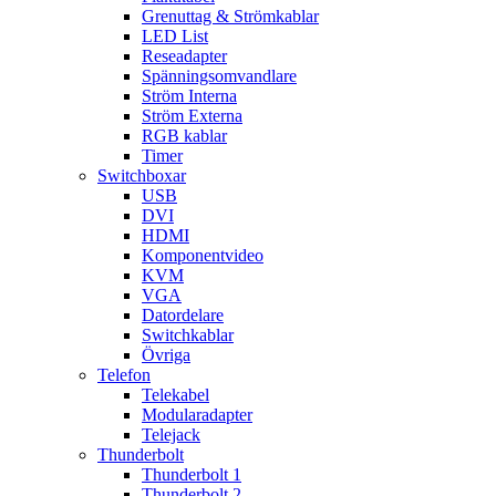
Grenuttag & Strömkablar
LED List
Reseadapter
Spänningsomvandlare
Ström Interna
Ström Externa
RGB kablar
Timer
Switchboxar
USB
DVI
HDMI
Komponentvideo
KVM
VGA
Datordelare
Switchkablar
Övriga
Telefon
Telekabel
Modularadapter
Telejack
Thunderbolt
Thunderbolt 1
Thunderbolt 2