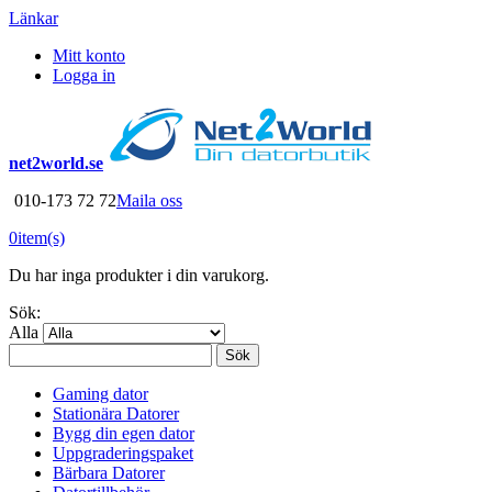
Länkar
Mitt konto
Logga in
net2world.se
010-173 72 72
Maila oss
0
item(s)
Du har inga produkter i din varukorg.
Sök:
Alla
Sök
Gaming dator
Stationära Datorer
Bygg din egen dator
Uppgraderingspaket
Bärbara Datorer