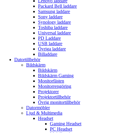
Lenovo laddare
Packard Bell laddare
Samsung laddare
Sony laddare
Synology laddare
Toshiba laddare
Universal laddare
PD Laddare
USB laddare
Övriga laddare
Billaddare
Datortillbehör
Bildskärm
Bildskärm
Bildskärm Gaming
Monitorfästen
Monitorrengöring
Projektorer
Projektortillbehör
Övrig monitortillbehör
Datormöbler
Ljud & Multimedia
Headset
Gaming Headset
PC Headset