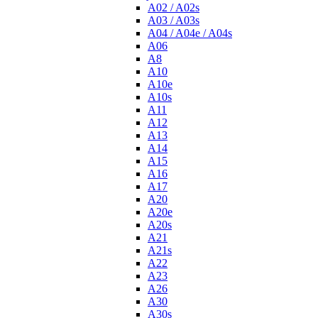
A02 / A02s
A03 / A03s
A04 / A04e / A04s
A06
A8
A10
A10e
A10s
A11
A12
A13
A14
A15
A16
A17
A20
A20e
A20s
A21
A21s
A22
A23
A26
A30
A30s