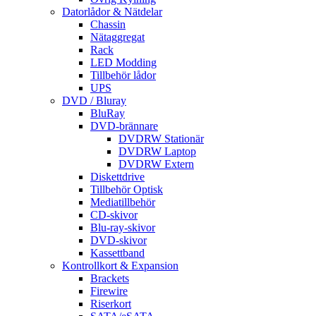
Datorlådor & Nätdelar
Chassin
Nätaggregat
Rack
LED Modding
Tillbehör lådor
UPS
DVD / Bluray
BluRay
DVD-brännare
DVDRW Stationär
DVDRW Laptop
DVDRW Extern
Diskettdrive
Tillbehör Optisk
Mediatillbehör
CD-skivor
Blu-ray-skivor
DVD-skivor
Kassettband
Kontrollkort & Expansion
Brackets
Firewire
Riserkort