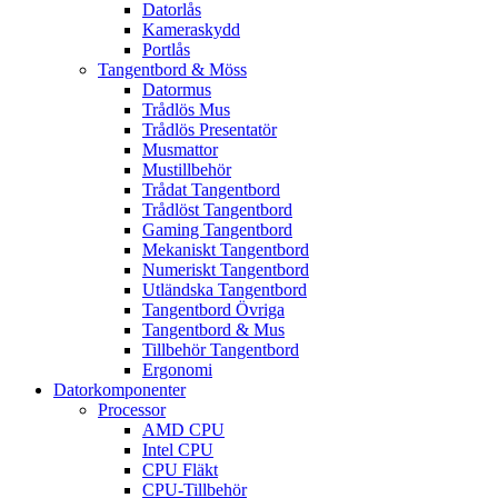
Datorlås
Kameraskydd
Portlås
Tangentbord & Möss
Datormus
Trådlös Mus
Trådlös Presentatör
Musmattor
Mustillbehör
Trådat Tangentbord
Trådlöst Tangentbord
Gaming Tangentbord
Mekaniskt Tangentbord
Numeriskt Tangentbord
Utländska Tangentbord
Tangentbord Övriga
Tangentbord & Mus
Tillbehör Tangentbord
Ergonomi
Datorkomponenter
Processor
AMD CPU
Intel CPU
CPU Fläkt
CPU-Tillbehör