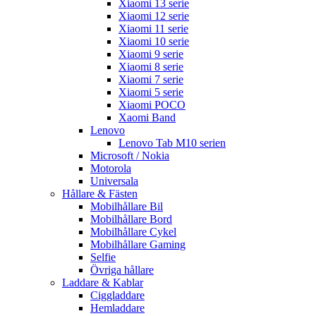
Xiaomi 13 serie
Xiaomi 12 serie
Xiaomi 11 serie
Xiaomi 10 serie
Xiaomi 9 serie
Xiaomi 8 serie
Xiaomi 7 serie
Xiaomi 5 serie
Xiaomi POCO
Xaomi Band
Lenovo
Lenovo Tab M10 serien
Microsoft / Nokia
Motorola
Universala
Hållare & Fästen
Mobilhållare Bil
Mobilhållare Bord
Mobilhållare Cykel
Mobilhållare Gaming
Selfie
Övriga hållare
Laddare & Kablar
Ciggladdare
Hemladdare