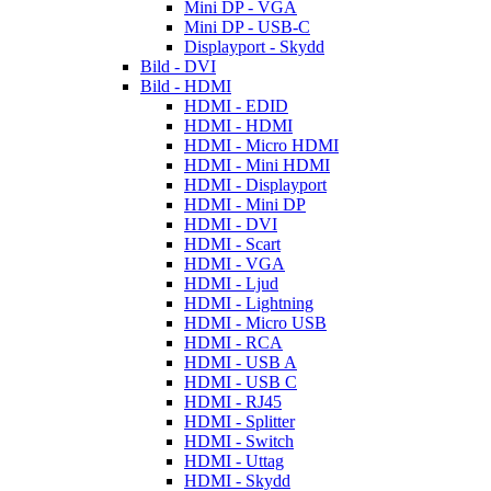
Mini DP - VGA
Mini DP - USB-C
Displayport - Skydd
Bild - DVI
Bild - HDMI
HDMI - EDID
HDMI - HDMI
HDMI - Micro HDMI
HDMI - Mini HDMI
HDMI - Displayport
HDMI - Mini DP
HDMI - DVI
HDMI - Scart
HDMI - VGA
HDMI - Ljud
HDMI - Lightning
HDMI - Micro USB
HDMI - RCA
HDMI - USB A
HDMI - USB C
HDMI - RJ45
HDMI - Splitter
HDMI - Switch
HDMI - Uttag
HDMI - Skydd