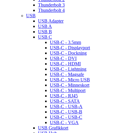
Thunderbolt 3
Thunderbolt 4
USB
USB Adapter
USB A
USB B
USB C
USB-C - 3.5mm
USB-C - Displayport
USB-C - Dockning
USB-C - DVI
USB-C - HDMI
USB-C - Lightning
USB-C - Magsafe
USB-C - Micro USB
USB-C - Minneskort
USB-C - Multiport
USB-C - RJ45
USB-C - SATA
USB-C - USB-A
USB-C - USB-B
USB-C - USB-C
USB-C - VGA
USB Grafikkort