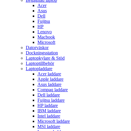
Begagnad laptop
Acer
Asus
Dell
Fujitsu
HP
Lenovo
Macbook
Microsoft
Datorväskor
Dockningsstation
Laptopkylare & Stöd
Laptoptillbehör
Laptopladdare
Acer laddare
Apple laddare
Asus laddare
Compaq laddare
Dell laddare
Fujitsu laddare
HP laddare
IBM laddare
Intel laddare
Microsoft laddare
MSI laddare