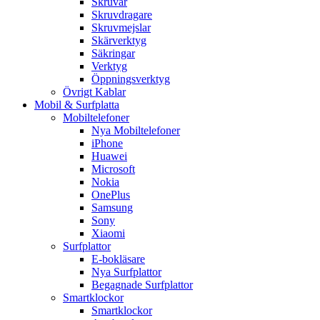
Skruvar
Skruvdragare
Skruvmejslar
Skärverktyg
Säkringar
Verktyg
Öppningsverktyg
Övrigt Kablar
Mobil & Surfplatta
Mobiltelefoner
Nya Mobiltelefoner
iPhone
Huawei
Microsoft
Nokia
OnePlus
Samsung
Sony
Xiaomi
Surfplattor
E-bokläsare
Nya Surfplattor
Begagnade Surfplattor
Smartklockor
Smartklockor