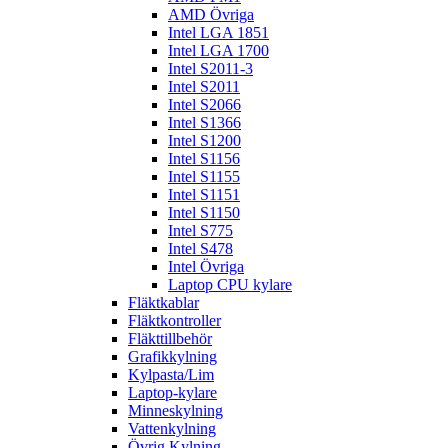
AMD Övriga
Intel LGA 1851
Intel LGA 1700
Intel S2011-3
Intel S2011
Intel S2066
Intel S1366
Intel S1200
Intel S1156
Intel S1155
Intel S1151
Intel S1150
Intel S775
Intel S478
Intel Övriga
Laptop CPU kylare
Fläktkablar
Fläktkontroller
Fläkttillbehör
Grafikkylning
Kylpasta/Lim
Laptop-kylare
Minneskylning
Vattenkylning
Övrig Kylning