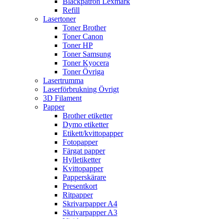
Bläckpatron Lexmark
Refill
Lasertoner
Toner Brother
Toner Canon
Toner HP
Toner Samsung
Toner Kyocera
Toner Övriga
Lasertrumma
Laserförbrukning Övrigt
3D Filament
Papper
Brother etiketter
Dymo etiketter
Etikett/kvittopapper
Fotopapper
Färgat papper
Hylletiketter
Kvittopapper
Papperskärare
Presentkort
Ritpapper
Skrivarpapper A4
Skrivarpapper A3