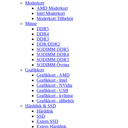
Moderkort
AMD Moderkort
Intel Moderkort
Moderkort Tillbehör
Minne
DDR5
DDR4
DDR3
DDR/DDR2
SODIMM DDR5
SODIMM DDR4
SODIMM DDR3
SODIMM Övriga
Grafikkort
Grafikkort - AMD
Grafikkort - Intel
Grafikkort - NVidia
Grafikkort - USB
Grafikkort - kylning
Grafikkort - tillbehör
Hårddisk & SSD
Hårddisk
SSD
Extern SSD
Extern Hårddisk