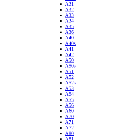
A31
A32
A33
A34
A35
A36
A40
A40s
A41
A42
A50
A50s
A51
A52
A52s
A53
A54
A55
A56
A60
A70
A71
A72
A80
A81