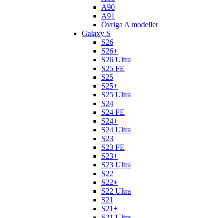
A90
A91
Övriga A modeller
Galaxy S
S26
S26+
S26 Ultra
S25 FE
S25
S25+
S25 Ultra
S24
S24 FE
S24+
S24 Ultra
S23
S23 FE
S23+
S23 Ultra
S22
S22+
S22 Ultra
S21
S21+
S21 Ultra