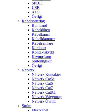
SPDIF
USB
XLR
Övrigt
Kabelsortering
Buntband
Kabeldiken
Kabelkanal
Kabelklammer
Kabelsamlare
Kardborr
Kontaktskydd
Krympslang
Sorteringskit
Övrigt
Nätverk
Nätverk Kontakter
Nätverk Cat5e
Nätverk Cat6
Nätverk Cat7
Nätverk Cat8.1
Nätverk Vägguttag
Nätverk Övrigt
Ström
Fläktkabel