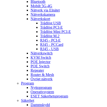
Bluetooth
Mobilt 5G-4G
Nätverk via Elnätet
Nätverkskamera
Nätverkskort
Trådlöst USB
Trådlöst PCI-E
Trådlöst Mini PCI-E
Trådlöst M.2
RJ45 - PCI-E
RJ45 - PCCard
RJ45 - USB
Nätverkswitch
KVM Switch
POE Injector
POE Switch
Repeater
Router & Mesh
Övrigt nätverk
Program
Nyttoprogram
Operativsystem
ESET Säkerhetsprogram
Säkerhet
Dammskydd