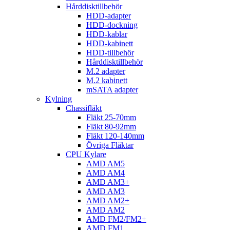
Hårddisktillbehör
HDD-adapter
HDD-dockning
HDD-kablar
HDD-kabinett
HDD-tillbehör
Hårddisktillbehör
M.2 adapter
M.2 kabinett
mSATA adapter
Kylning
Chassifläkt
Fläkt 25-70mm
Fläkt 80-92mm
Fläkt 120-140mm
Övriga Fläktar
CPU Kylare
AMD AM5
AMD AM4
AMD AM3+
AMD AM3
AMD AM2+
AMD AM2
AMD FM2/FM2+
AMD FM1