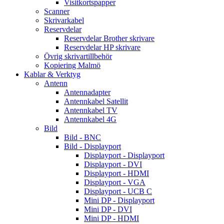
Visitkortspapper
Scanner
Skrivarkabel
Reservdelar
Reservdelar Brother skrivare
Reservdelar HP skrivare
Övrig skrivartillbehör
Kopiering Malmö
Kablar & Verktyg
Antenn
Antennadapter
Antennkabel Satellit
Antennkabel TV
Antennkabel 4G
Bild
Bild - BNC
Bild - Displayport
Displayport - Displayport
Displayport - DVI
Displayport - HDMI
Displayport - VGA
Displayport - UCB C
Mini DP - Displayport
Mini DP - DVI
Mini DP - HDMI