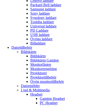
Lenovo laddare
Packard Bell laddare
Samsung laddare
Sony laddare
Synology laddare
Toshiba laddare
Universal laddare
PD Laddare
USB laddare
Övriga laddare
Billaddare
Datortillbehör
Bildskärm
Bildskärm
Bildskärm Gaming
Monitorfästen
Monitorrengöring
Projektorer
Projektortillbehör
Övrig monitortillbehör
Datormöbler
Ljud & Multimedia
Headset
Gaming Headset
PC Headset