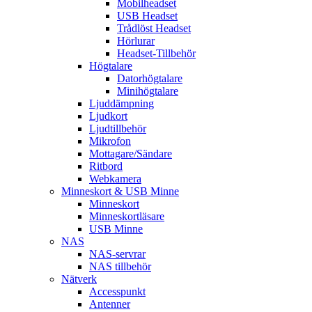
Mobilheadset
USB Headset
Trådlöst Headset
Hörlurar
Headset-Tillbehör
Högtalare
Datorhögtalare
Minihögtalare
Ljuddämpning
Ljudkort
Ljudtillbehör
Mikrofon
Mottagare/Sändare
Ritbord
Webkamera
Minneskort & USB Minne
Minneskort
Minneskortläsare
USB Minne
NAS
NAS-servrar
NAS tillbehör
Nätverk
Accesspunkt
Antenner