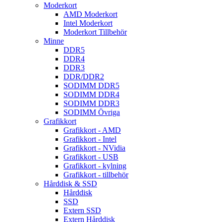
Moderkort
AMD Moderkort
Intel Moderkort
Moderkort Tillbehör
Minne
DDR5
DDR4
DDR3
DDR/DDR2
SODIMM DDR5
SODIMM DDR4
SODIMM DDR3
SODIMM Övriga
Grafikkort
Grafikkort - AMD
Grafikkort - Intel
Grafikkort - NVidia
Grafikkort - USB
Grafikkort - kylning
Grafikkort - tillbehör
Hårddisk & SSD
Hårddisk
SSD
Extern SSD
Extern Hårddisk