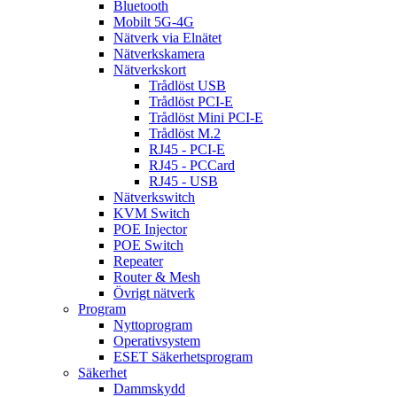
Bluetooth
Mobilt 5G-4G
Nätverk via Elnätet
Nätverkskamera
Nätverkskort
Trådlöst USB
Trådlöst PCI-E
Trådlöst Mini PCI-E
Trådlöst M.2
RJ45 - PCI-E
RJ45 - PCCard
RJ45 - USB
Nätverkswitch
KVM Switch
POE Injector
POE Switch
Repeater
Router & Mesh
Övrigt nätverk
Program
Nyttoprogram
Operativsystem
ESET Säkerhetsprogram
Säkerhet
Dammskydd