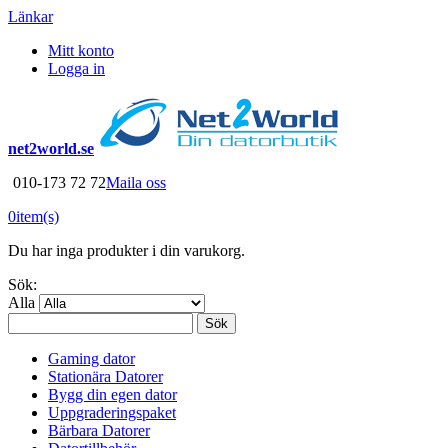
Länkar
Mitt konto
Logga in
net2world.se
010-173 72 72
Maila oss
0
item(s)
Du har inga produkter i din varukorg.
Sök:
Alla
Sök
Gaming dator
Stationära Datorer
Bygg din egen dator
Uppgraderingspaket
Bärbara Datorer