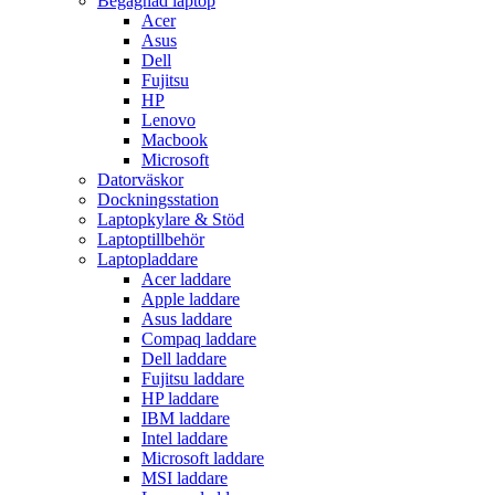
Begagnad laptop
Acer
Asus
Dell
Fujitsu
HP
Lenovo
Macbook
Microsoft
Datorväskor
Dockningsstation
Laptopkylare & Stöd
Laptoptillbehör
Laptopladdare
Acer laddare
Apple laddare
Asus laddare
Compaq laddare
Dell laddare
Fujitsu laddare
HP laddare
IBM laddare
Intel laddare
Microsoft laddare
MSI laddare