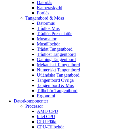
Datorlås
Kameraskydd
Portlås
Tangentbord & Möss
Datormus
Trådlös Mus
Trådlös Presentatör
Musmattor
Mustillbehör
Trådat Tangentbord
Trådlöst Tangentbord
Gaming Tangentbord
Mekaniskt Tangentbord
Numeriskt Tangentbord
Utländska Tangentbord
Tangentbord Övriga
Tangentbord & Mus
Tillbehör Tangentbord
Ergonomi
Datorkomponenter
Processor
AMD CPU
Intel CPU
CPU Fläkt
CPU-Tillbehör