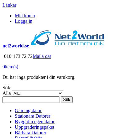
Länkar
Mitt konto
Logga in
net2world.se
010-173 72 72
Maila oss
0
item(s)
Du har inga produkter i din varukorg.
Sök:
Alla
Sök
Gaming dator
Stationära Datorer
Bygg din egen dator
Uppgraderingspaket
Bärbara Datorer