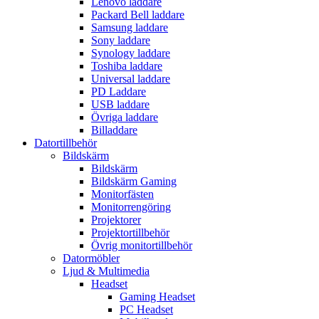
Lenovo laddare
Packard Bell laddare
Samsung laddare
Sony laddare
Synology laddare
Toshiba laddare
Universal laddare
PD Laddare
USB laddare
Övriga laddare
Billaddare
Datortillbehör
Bildskärm
Bildskärm
Bildskärm Gaming
Monitorfästen
Monitorrengöring
Projektorer
Projektortillbehör
Övrig monitortillbehör
Datormöbler
Ljud & Multimedia
Headset
Gaming Headset
PC Headset