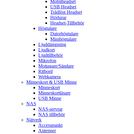
Mobilheadset
USB Headset
Trådlöst Headset
Hörlurar
Headset-Tillbehör
Högtalare
Datorhögtalare
Minihögtalare
Ljuddämpning
Ljudkort
Ljudtillbehör
Mikrofon
Mottagare/Sändare
Ritbord
Webkamera
Minneskort & USB Minne
Minneskort
Minneskortläsare
USB Minne
NAS
NAS-servrar
NAS tillbehör
Nätverk
Accesspunkt
Antenner