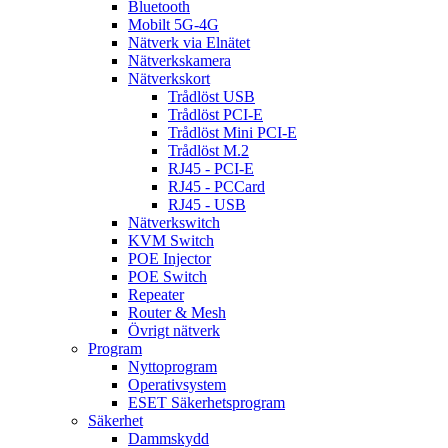
Bluetooth
Mobilt 5G-4G
Nätverk via Elnätet
Nätverkskamera
Nätverkskort
Trådlöst USB
Trådlöst PCI-E
Trådlöst Mini PCI-E
Trådlöst M.2
RJ45 - PCI-E
RJ45 - PCCard
RJ45 - USB
Nätverkswitch
KVM Switch
POE Injector
POE Switch
Repeater
Router & Mesh
Övrigt nätverk
Program
Nyttoprogram
Operativsystem
ESET Säkerhetsprogram
Säkerhet
Dammskydd