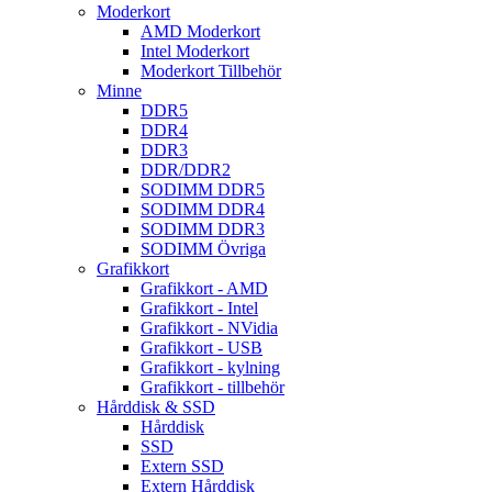
Moderkort
AMD Moderkort
Intel Moderkort
Moderkort Tillbehör
Minne
DDR5
DDR4
DDR3
DDR/DDR2
SODIMM DDR5
SODIMM DDR4
SODIMM DDR3
SODIMM Övriga
Grafikkort
Grafikkort - AMD
Grafikkort - Intel
Grafikkort - NVidia
Grafikkort - USB
Grafikkort - kylning
Grafikkort - tillbehör
Hårddisk & SSD
Hårddisk
SSD
Extern SSD
Extern Hårddisk