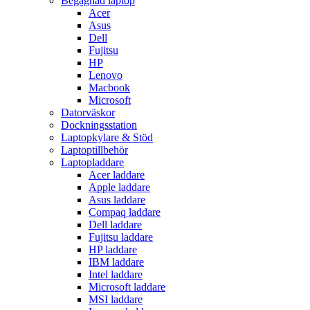
Begagnad laptop
Acer
Asus
Dell
Fujitsu
HP
Lenovo
Macbook
Microsoft
Datorväskor
Dockningsstation
Laptopkylare & Stöd
Laptoptillbehör
Laptopladdare
Acer laddare
Apple laddare
Asus laddare
Compaq laddare
Dell laddare
Fujitsu laddare
HP laddare
IBM laddare
Intel laddare
Microsoft laddare
MSI laddare