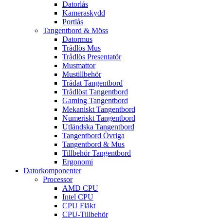
Datorlås
Kameraskydd
Portlås
Tangentbord & Möss
Datormus
Trådlös Mus
Trådlös Presentatör
Musmattor
Mustillbehör
Trådat Tangentbord
Trådlöst Tangentbord
Gaming Tangentbord
Mekaniskt Tangentbord
Numeriskt Tangentbord
Utländska Tangentbord
Tangentbord Övriga
Tangentbord & Mus
Tillbehör Tangentbord
Ergonomi
Datorkomponenter
Processor
AMD CPU
Intel CPU
CPU Fläkt
CPU-Tillbehör