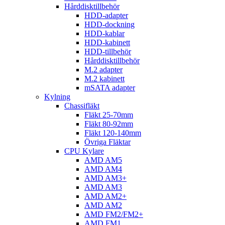
Hårddisktillbehör
HDD-adapter
HDD-dockning
HDD-kablar
HDD-kabinett
HDD-tillbehör
Hårddisktillbehör
M.2 adapter
M.2 kabinett
mSATA adapter
Kylning
Chassifläkt
Fläkt 25-70mm
Fläkt 80-92mm
Fläkt 120-140mm
Övriga Fläktar
CPU Kylare
AMD AM5
AMD AM4
AMD AM3+
AMD AM3
AMD AM2+
AMD AM2
AMD FM2/FM2+
AMD FM1