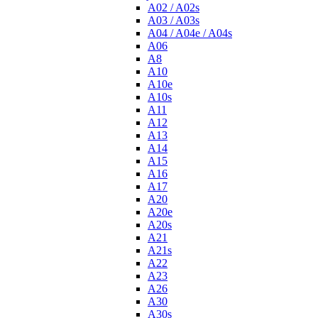
A02 / A02s
A03 / A03s
A04 / A04e / A04s
A06
A8
A10
A10e
A10s
A11
A12
A13
A14
A15
A16
A17
A20
A20e
A20s
A21
A21s
A22
A23
A26
A30
A30s