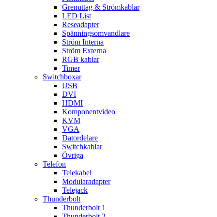
Grenuttag & Strömkablar
LED List
Reseadapter
Spänningsomvandlare
Ström Interna
Ström Externa
RGB kablar
Timer
Switchboxar
USB
DVI
HDMI
Komponentvideo
KVM
VGA
Datordelare
Switchkablar
Övriga
Telefon
Telekabel
Modularadapter
Telejack
Thunderbolt
Thunderbolt 1
Thunderbolt 2