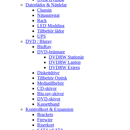
Datorlådor & Nätdelar
Chassin
Nätaggregat
Rack
LED Modding
Tillbehör lådor
UPS
DVD / Bluray
BluRay
DVD-brännare
DVDRW Stationär
DVDRW Laptop
DVDRW Extern
Diskettdrive
Tillbehör Optisk
Mediatillbehör
CD-skivor
Blu-ray-skivor
DVD-skivor
Kassettband
Kontrollkort & Expansion
Brackets
Firewire
Riserkort