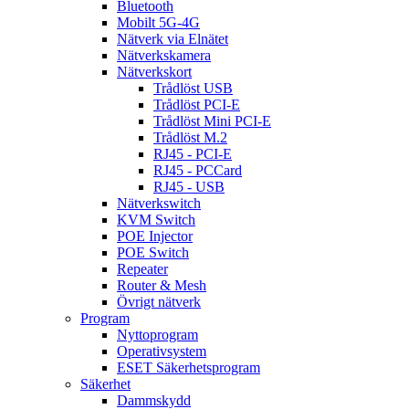
Bluetooth
Mobilt 5G-4G
Nätverk via Elnätet
Nätverkskamera
Nätverkskort
Trådlöst USB
Trådlöst PCI-E
Trådlöst Mini PCI-E
Trådlöst M.2
RJ45 - PCI-E
RJ45 - PCCard
RJ45 - USB
Nätverkswitch
KVM Switch
POE Injector
POE Switch
Repeater
Router & Mesh
Övrigt nätverk
Program
Nyttoprogram
Operativsystem
ESET Säkerhetsprogram
Säkerhet
Dammskydd