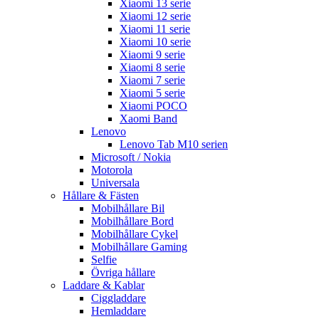
Xiaomi 13 serie
Xiaomi 12 serie
Xiaomi 11 serie
Xiaomi 10 serie
Xiaomi 9 serie
Xiaomi 8 serie
Xiaomi 7 serie
Xiaomi 5 serie
Xiaomi POCO
Xaomi Band
Lenovo
Lenovo Tab M10 serien
Microsoft / Nokia
Motorola
Universala
Hållare & Fästen
Mobilhållare Bil
Mobilhållare Bord
Mobilhållare Cykel
Mobilhållare Gaming
Selfie
Övriga hållare
Laddare & Kablar
Ciggladdare
Hemladdare