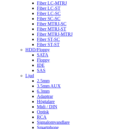
Fiber LC-MTRJ
Fiber LC-ST
Fiber LC-SC
Fiber SC-SC
Fiber MTRJ-SC
Fiber MTRJ-ST
Fiber MTRJ-MTRJ
Fiber ST-SC
Fiber ST-ST
HDD/Floppy
SATA
Floppy
IDE
SAS
Ljud
2.5mm
3.5mm AUX
6.3mm
Adaptrar
Högtalare
Midi / DIN
Optisk
RCA
Signalomvandlare
Smartphone