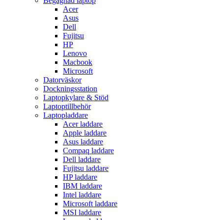
Begagnad laptop
Acer
Asus
Dell
Fujitsu
HP
Lenovo
Macbook
Microsoft
Datorväskor
Dockningsstation
Laptopkylare & Stöd
Laptoptillbehör
Laptopladdare
Acer laddare
Apple laddare
Asus laddare
Compaq laddare
Dell laddare
Fujitsu laddare
HP laddare
IBM laddare
Intel laddare
Microsoft laddare
MSI laddare