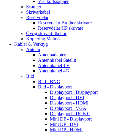
Visitkortspapper
Scanner
Skrivarkabel
Reservdelar
Reservdelar Brother skrivare
Reservdelar HP skrivare
Övrig skrivartillbehör
Kopiering Malmö
Kablar & Verktyg
Antenn
Antennadapter
Antennkabel Satellit
Antennkabel TV
Antennkabel 4G
Bild
Bild - BNC
Bild - Displayport
Displayport - Displayport
Displayport - DVI
Displayport - HDMI
Displayport - VGA
Displayport - UCB C
Mini DP - Displayport
Mini DP - DVI
Mini DP - HDMI