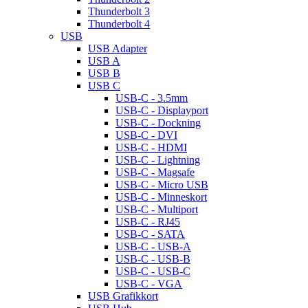
Thunderbolt 3
Thunderbolt 4
USB
USB Adapter
USB A
USB B
USB C
USB-C - 3.5mm
USB-C - Displayport
USB-C - Dockning
USB-C - DVI
USB-C - HDMI
USB-C - Lightning
USB-C - Magsafe
USB-C - Micro USB
USB-C - Minneskort
USB-C - Multiport
USB-C - RJ45
USB-C - SATA
USB-C - USB-A
USB-C - USB-B
USB-C - USB-C
USB-C - VGA
USB Grafikkort