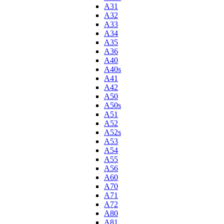
A31
A32
A33
A34
A35
A36
A40
A40s
A41
A42
A50
A50s
A51
A52
A52s
A53
A54
A55
A56
A60
A70
A71
A72
A80
A81