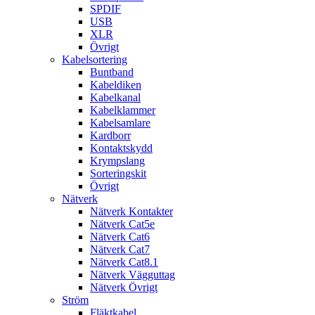
SPDIF
USB
XLR
Övrigt
Kabelsortering
Buntband
Kabeldiken
Kabelkanal
Kabelklammer
Kabelsamlare
Kardborr
Kontaktskydd
Krympslang
Sorteringskit
Övrigt
Nätverk
Nätverk Kontakter
Nätverk Cat5e
Nätverk Cat6
Nätverk Cat7
Nätverk Cat8.1
Nätverk Vägguttag
Nätverk Övrigt
Ström
Fläktkabel