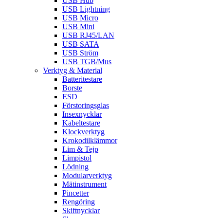
USB Hub
USB Lightning
USB Micro
USB Mini
USB RJ45/LAN
USB SATA
USB Ström
USB TGB/Mus
Verktyg & Material
Batteritestare
Borste
ESD
Förstoringsglas
Insexnycklar
Kabeltestare
Klockverktyg
Krokodilklämmor
Lim & Tejp
Limpistol
Lödning
Modularverktyg
Mätinstrument
Pincetter
Rengöring
Skiftnycklar