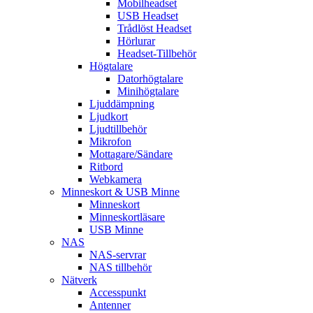
Mobilheadset
USB Headset
Trådlöst Headset
Hörlurar
Headset-Tillbehör
Högtalare
Datorhögtalare
Minihögtalare
Ljuddämpning
Ljudkort
Ljudtillbehör
Mikrofon
Mottagare/Sändare
Ritbord
Webkamera
Minneskort & USB Minne
Minneskort
Minneskortläsare
USB Minne
NAS
NAS-servrar
NAS tillbehör
Nätverk
Accesspunkt
Antenner