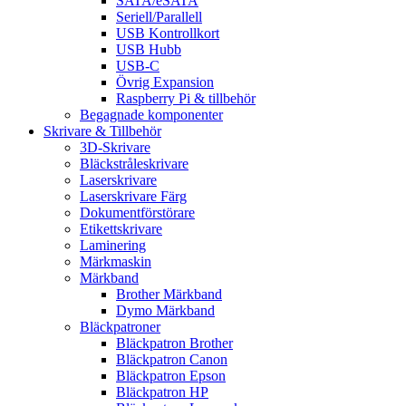
SATA/eSATA
Seriell/Parallell
USB Kontrollkort
USB Hubb
USB-C
Övrig Expansion
Raspberry Pi & tillbehör
Begagnade komponenter
Skrivare & Tillbehör
3D-Skrivare
Bläckstråleskrivare
Laserskrivare
Laserskrivare Färg
Dokumentförstörare
Etikettskrivare
Laminering
Märkmaskin
Märkband
Brother Märkband
Dymo Märkband
Bläckpatroner
Bläckpatron Brother
Bläckpatron Canon
Bläckpatron Epson
Bläckpatron HP