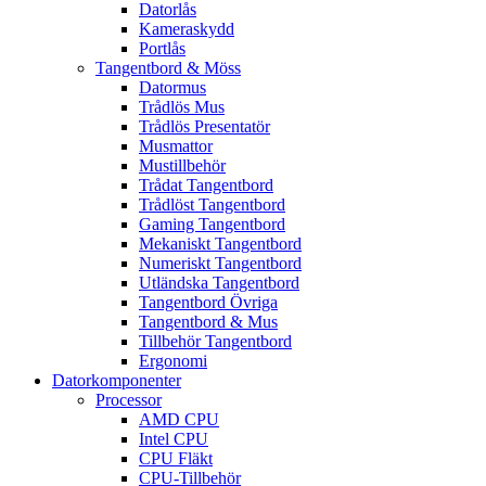
Datorlås
Kameraskydd
Portlås
Tangentbord & Möss
Datormus
Trådlös Mus
Trådlös Presentatör
Musmattor
Mustillbehör
Trådat Tangentbord
Trådlöst Tangentbord
Gaming Tangentbord
Mekaniskt Tangentbord
Numeriskt Tangentbord
Utländska Tangentbord
Tangentbord Övriga
Tangentbord & Mus
Tillbehör Tangentbord
Ergonomi
Datorkomponenter
Processor
AMD CPU
Intel CPU
CPU Fläkt
CPU-Tillbehör