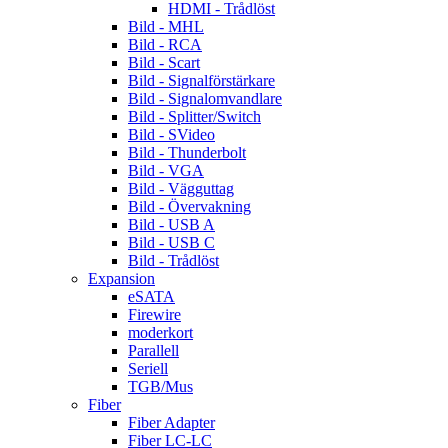
HDMI - Trådlöst
Bild - MHL
Bild - RCA
Bild - Scart
Bild - Signalförstärkare
Bild - Signalomvandlare
Bild - Splitter/Switch
Bild - SVideo
Bild - Thunderbolt
Bild - VGA
Bild - Vägguttag
Bild - Övervakning
Bild - USB A
Bild - USB C
Bild - Trådlöst
Expansion
eSATA
Firewire
moderkort
Parallell
Seriell
TGB/Mus
Fiber
Fiber Adapter
Fiber LC-LC