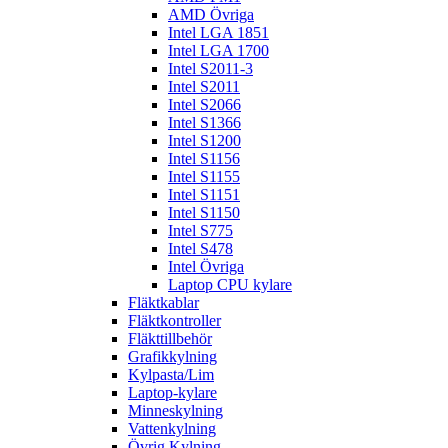
AMD Övriga
Intel LGA 1851
Intel LGA 1700
Intel S2011-3
Intel S2011
Intel S2066
Intel S1366
Intel S1200
Intel S1156
Intel S1155
Intel S1151
Intel S1150
Intel S775
Intel S478
Intel Övriga
Laptop CPU kylare
Fläktkablar
Fläktkontroller
Fläkttillbehör
Grafikkylning
Kylpasta/Lim
Laptop-kylare
Minneskylning
Vattenkylning
Övrig Kylning