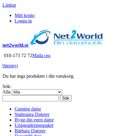
Länkar
Mitt konto
Logga in
net2world.se
010-173 72 72
Maila oss
0
item(s)
Du har inga produkter i din varukorg.
Sök:
Alla
Sök
Gaming dator
Stationära Datorer
Bygg din egen dator
Uppgraderingspaket
Bärbara Datorer