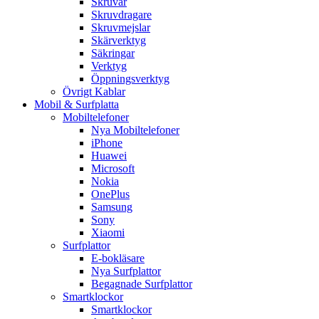
Skruvar
Skruvdragare
Skruvmejslar
Skärverktyg
Säkringar
Verktyg
Öppningsverktyg
Övrigt Kablar
Mobil & Surfplatta
Mobiltelefoner
Nya Mobiltelefoner
iPhone
Huawei
Microsoft
Nokia
OnePlus
Samsung
Sony
Xiaomi
Surfplattor
E-bokläsare
Nya Surfplattor
Begagnade Surfplattor
Smartklockor
Smartklockor