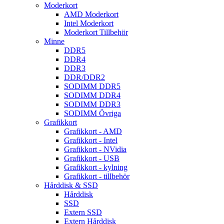
Moderkort
AMD Moderkort
Intel Moderkort
Moderkort Tillbehör
Minne
DDR5
DDR4
DDR3
DDR/DDR2
SODIMM DDR5
SODIMM DDR4
SODIMM DDR3
SODIMM Övriga
Grafikkort
Grafikkort - AMD
Grafikkort - Intel
Grafikkort - NVidia
Grafikkort - USB
Grafikkort - kylning
Grafikkort - tillbehör
Hårddisk & SSD
Hårddisk
SSD
Extern SSD
Extern Hårddisk