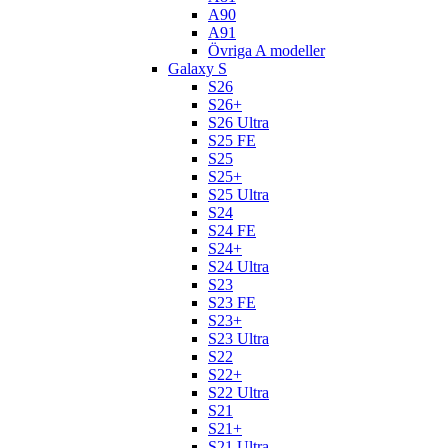
A90
A91
Övriga A modeller
Galaxy S
S26
S26+
S26 Ultra
S25 FE
S25
S25+
S25 Ultra
S24
S24 FE
S24+
S24 Ultra
S23
S23 FE
S23+
S23 Ultra
S22
S22+
S22 Ultra
S21
S21+
S21 Ultra