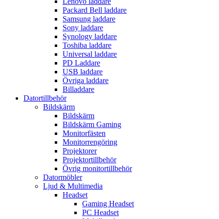
Lenovo laddare
Packard Bell laddare
Samsung laddare
Sony laddare
Synology laddare
Toshiba laddare
Universal laddare
PD Laddare
USB laddare
Övriga laddare
Billaddare
Datortillbehör
Bildskärm
Bildskärm
Bildskärm Gaming
Monitorfästen
Monitorrengöring
Projektorer
Projektortillbehör
Övrig monitortillbehör
Datormöbler
Ljud & Multimedia
Headset
Gaming Headset
PC Headset