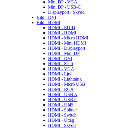
Mini DP - VGA
Mini DP - USB-C
Displayport - Skydd
Bild - DVI
Bild - HDMI
HDMI - EDID
HDMI - HDMI
HDMI - Micro HDMI
HDMI - Mini HDMI
HDMI - Displayport
HDMI - Mini DP
HDMI - DVI
HDMI - Scart
HDMI - VGA
HDMI - Ljud
HDMI - Lightning
HDMI - Micro USB
HDMI - RCA
HDMI - USB A
HDMI - USB C
HDMI - RJ45
HDMI - Splitter
HDMI - Switch
HDMI - Uttag
HDMI - Skydd