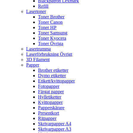
Bläckpatron Lexmark
Refill
Lasertoner
Toner Brother
Toner Canon
Toner HP
Toner Samsung
Toner Kyocera
Toner Övriga
Lasertrumma
Laserförbrukning Övrigt
3D Filament
Papper
Brother etiketter
Dymo etiketter
Etikett/kvittopapper
Fotopapper
Färgat papper
Hylletiketter
Kvittopapper
Papperskärare
Presentkort
Ritpapper
Skrivarpapper A4
Skrivarpapper A3