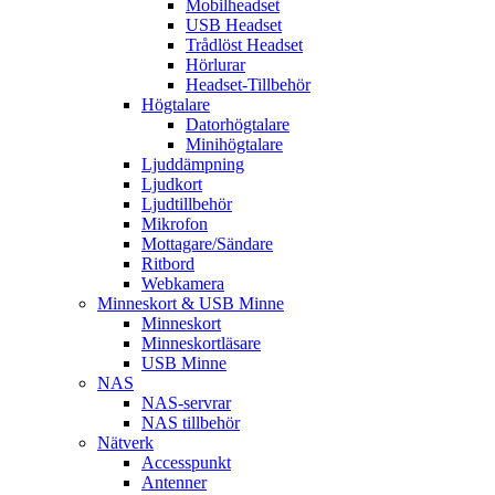
Mobilheadset
USB Headset
Trådlöst Headset
Hörlurar
Headset-Tillbehör
Högtalare
Datorhögtalare
Minihögtalare
Ljuddämpning
Ljudkort
Ljudtillbehör
Mikrofon
Mottagare/Sändare
Ritbord
Webkamera
Minneskort & USB Minne
Minneskort
Minneskortläsare
USB Minne
NAS
NAS-servrar
NAS tillbehör
Nätverk
Accesspunkt
Antenner