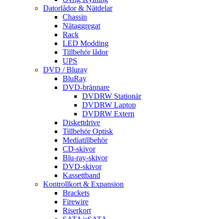
Datorlådor & Nätdelar
Chassin
Nätaggregat
Rack
LED Modding
Tillbehör lådor
UPS
DVD / Bluray
BluRay
DVD-brännare
DVDRW Stationär
DVDRW Laptop
DVDRW Extern
Diskettdrive
Tillbehör Optisk
Mediatillbehör
CD-skivor
Blu-ray-skivor
DVD-skivor
Kassettband
Kontrollkort & Expansion
Brackets
Firewire
Riserkort