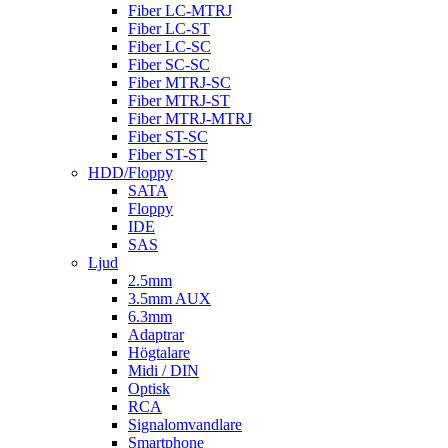
Fiber LC-MTRJ
Fiber LC-ST
Fiber LC-SC
Fiber SC-SC
Fiber MTRJ-SC
Fiber MTRJ-ST
Fiber MTRJ-MTRJ
Fiber ST-SC
Fiber ST-ST
HDD/Floppy
SATA
Floppy
IDE
SAS
Ljud
2.5mm
3.5mm AUX
6.3mm
Adaptrar
Högtalare
Midi / DIN
Optisk
RCA
Signalomvandlare
Smartphone