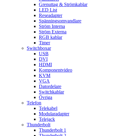
Grenuttag & Strömkablar
LED List
Reseadapter
Spänningsomvandlare
Ström Interna
Ström Externa
RGB kablar
Timer
Switchboxar
USB
DVI
HDMI
Komponentvideo
KVM
VGA
Datordelare
Switchkablar
Övriga
Telefon
Telekabel
Modularadapter
Telejack
Thunderbolt
Thunderbolt 1
Thunderbolt 2