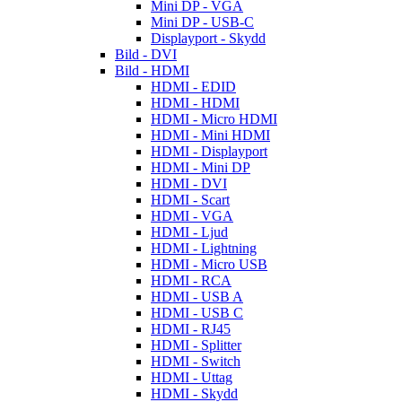
Mini DP - VGA
Mini DP - USB-C
Displayport - Skydd
Bild - DVI
Bild - HDMI
HDMI - EDID
HDMI - HDMI
HDMI - Micro HDMI
HDMI - Mini HDMI
HDMI - Displayport
HDMI - Mini DP
HDMI - DVI
HDMI - Scart
HDMI - VGA
HDMI - Ljud
HDMI - Lightning
HDMI - Micro USB
HDMI - RCA
HDMI - USB A
HDMI - USB C
HDMI - RJ45
HDMI - Splitter
HDMI - Switch
HDMI - Uttag
HDMI - Skydd