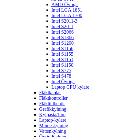
AMD Övriga
Intel LGA 1851
Intel LGA 1700
Intel S2011-3
Intel S2011
Intel S2066
Intel S1366
Intel S1200
Intel S1156
Intel S1155
Intel S1151
Intel S1150
Intel S775
Intel S478
Intel Övriga
Laptop CPU kylare
Fläktkablar
Fläktkontroller
Fläkttillbehör
Grafikkylning
Kylpasta/Lim
Laptop-kylare
Minneskylning
Vattenkylning
Övrig Kylning