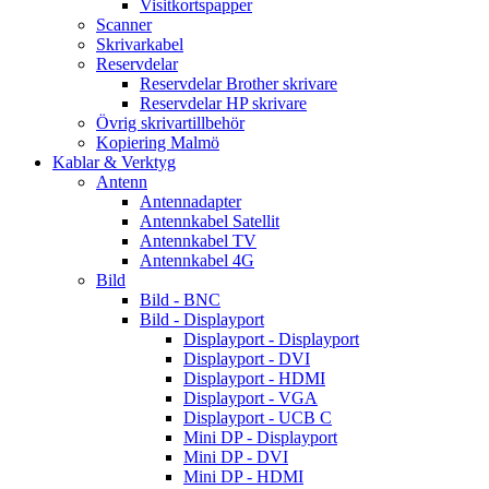
Visitkortspapper
Scanner
Skrivarkabel
Reservdelar
Reservdelar Brother skrivare
Reservdelar HP skrivare
Övrig skrivartillbehör
Kopiering Malmö
Kablar & Verktyg
Antenn
Antennadapter
Antennkabel Satellit
Antennkabel TV
Antennkabel 4G
Bild
Bild - BNC
Bild - Displayport
Displayport - Displayport
Displayport - DVI
Displayport - HDMI
Displayport - VGA
Displayport - UCB C
Mini DP - Displayport
Mini DP - DVI
Mini DP - HDMI