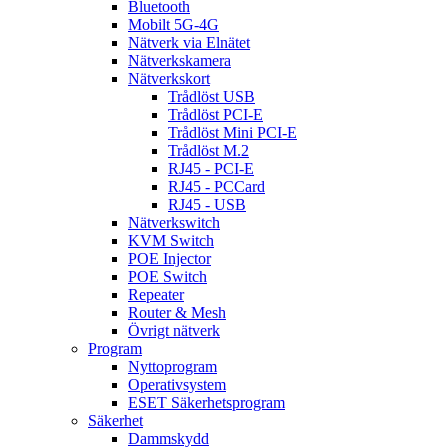
Bluetooth
Mobilt 5G-4G
Nätverk via Elnätet
Nätverkskamera
Nätverkskort
Trådlöst USB
Trådlöst PCI-E
Trådlöst Mini PCI-E
Trådlöst M.2
RJ45 - PCI-E
RJ45 - PCCard
RJ45 - USB
Nätverkswitch
KVM Switch
POE Injector
POE Switch
Repeater
Router & Mesh
Övrigt nätverk
Program
Nyttoprogram
Operativsystem
ESET Säkerhetsprogram
Säkerhet
Dammskydd