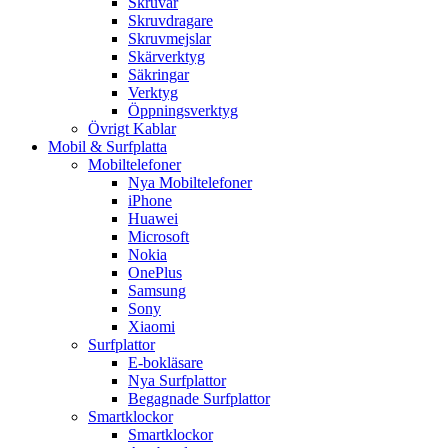
Skruvar
Skruvdragare
Skruvmejslar
Skärverktyg
Säkringar
Verktyg
Öppningsverktyg
Övrigt Kablar
Mobil & Surfplatta
Mobiltelefoner
Nya Mobiltelefoner
iPhone
Huawei
Microsoft
Nokia
OnePlus
Samsung
Sony
Xiaomi
Surfplattor
E-bokläsare
Nya Surfplattor
Begagnade Surfplattor
Smartklockor
Smartklockor