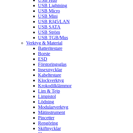
USB Hub
USB Lightning
USB Micro
USB Mini
USB RJ45/LAN
USB SATA
USB Ström
USB TGB/Mus
Verktyg & Material
Batteritestare
Borste
ESD
Förstoringsglas
Insexnycklar
Kabeltestare
Klockverktyg
Krokodilklämmor
Lim & Tejp
Limpistol
Lödning
Modularverktyg
Mätinstrument
Pincetter
Rengöring
Skiftnycklar