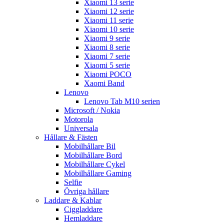
Xiaomi 13 serie
Xiaomi 12 serie
Xiaomi 11 serie
Xiaomi 10 serie
Xiaomi 9 serie
Xiaomi 8 serie
Xiaomi 7 serie
Xiaomi 5 serie
Xiaomi POCO
Xaomi Band
Lenovo
Lenovo Tab M10 serien
Microsoft / Nokia
Motorola
Universala
Hållare & Fästen
Mobilhållare Bil
Mobilhållare Bord
Mobilhållare Cykel
Mobilhållare Gaming
Selfie
Övriga hållare
Laddare & Kablar
Ciggladdare
Hemladdare