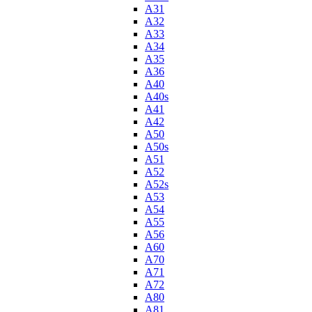
A31
A32
A33
A34
A35
A36
A40
A40s
A41
A42
A50
A50s
A51
A52
A52s
A53
A54
A55
A56
A60
A70
A71
A72
A80
A81