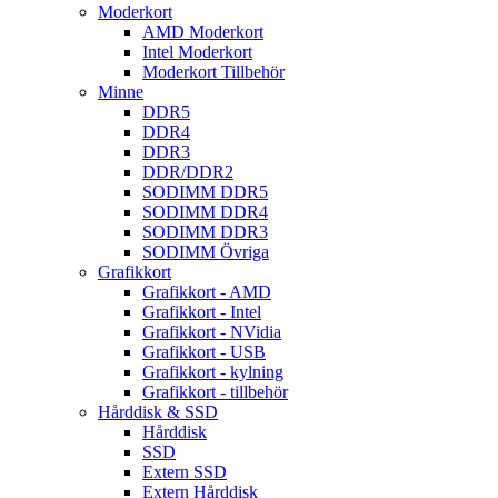
Moderkort
AMD Moderkort
Intel Moderkort
Moderkort Tillbehör
Minne
DDR5
DDR4
DDR3
DDR/DDR2
SODIMM DDR5
SODIMM DDR4
SODIMM DDR3
SODIMM Övriga
Grafikkort
Grafikkort - AMD
Grafikkort - Intel
Grafikkort - NVidia
Grafikkort - USB
Grafikkort - kylning
Grafikkort - tillbehör
Hårddisk & SSD
Hårddisk
SSD
Extern SSD
Extern Hårddisk