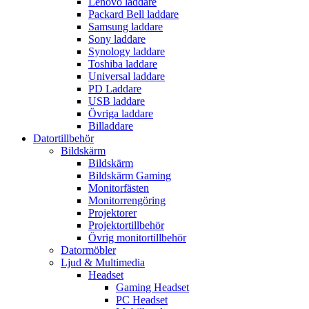
Lenovo laddare
Packard Bell laddare
Samsung laddare
Sony laddare
Synology laddare
Toshiba laddare
Universal laddare
PD Laddare
USB laddare
Övriga laddare
Billaddare
Datortillbehör
Bildskärm
Bildskärm
Bildskärm Gaming
Monitorfästen
Monitorrengöring
Projektorer
Projektortillbehör
Övrig monitortillbehör
Datormöbler
Ljud & Multimedia
Headset
Gaming Headset
PC Headset