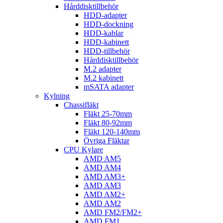
Hårddisktillbehör
HDD-adapter
HDD-dockning
HDD-kablar
HDD-kabinett
HDD-tillbehör
Hårddisktillbehör
M.2 adapter
M.2 kabinett
mSATA adapter
Kylning
Chassifläkt
Fläkt 25-70mm
Fläkt 80-92mm
Fläkt 120-140mm
Övriga Fläktar
CPU Kylare
AMD AM5
AMD AM4
AMD AM3+
AMD AM3
AMD AM2+
AMD AM2
AMD FM2/FM2+
AMD FM1