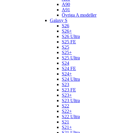
A90
A91
Övriga A modeller
Galaxy S
S26
S26+
S26 Ultra
S25 FE
S25
S25+
S25 Ultra
S24
S24 FE
S24+
S24 Ultra
S23
S23 FE
S23+
S23 Ultra
S22
S22+
S22 Ultra
S21
S21+
S21 Ultra