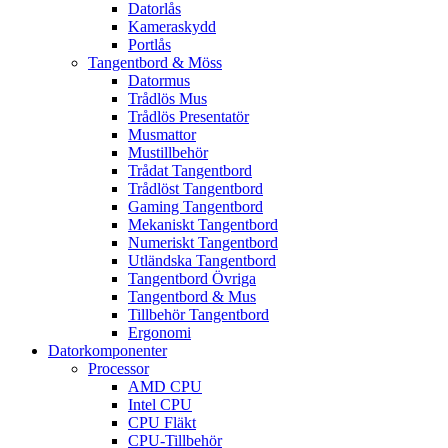
Datorlås
Kameraskydd
Portlås
Tangentbord & Möss
Datormus
Trådlös Mus
Trådlös Presentatör
Musmattor
Mustillbehör
Trådat Tangentbord
Trådlöst Tangentbord
Gaming Tangentbord
Mekaniskt Tangentbord
Numeriskt Tangentbord
Utländska Tangentbord
Tangentbord Övriga
Tangentbord & Mus
Tillbehör Tangentbord
Ergonomi
Datorkomponenter
Processor
AMD CPU
Intel CPU
CPU Fläkt
CPU-Tillbehör