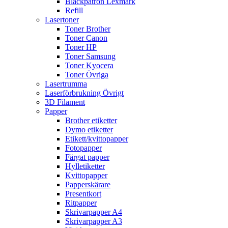
Bläckpatron Lexmark
Refill
Lasertoner
Toner Brother
Toner Canon
Toner HP
Toner Samsung
Toner Kyocera
Toner Övriga
Lasertrumma
Laserförbrukning Övrigt
3D Filament
Papper
Brother etiketter
Dymo etiketter
Etikett/kvittopapper
Fotopapper
Färgat papper
Hylletiketter
Kvittopapper
Papperskärare
Presentkort
Ritpapper
Skrivarpapper A4
Skrivarpapper A3