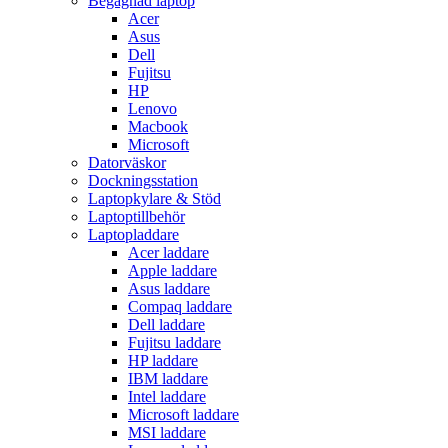
Begagnad laptop
Acer
Asus
Dell
Fujitsu
HP
Lenovo
Macbook
Microsoft
Datorväskor
Dockningsstation
Laptopkylare & Stöd
Laptoptillbehör
Laptopladdare
Acer laddare
Apple laddare
Asus laddare
Compaq laddare
Dell laddare
Fujitsu laddare
HP laddare
IBM laddare
Intel laddare
Microsoft laddare
MSI laddare