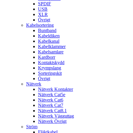
SPDIF
USB
XLR
Övrigt
Kabelsortering
Buntband
Kabeldiken
Kabelkanal
Kabelklammer
Kabelsamlare
Kardborr
Kontaktskydd
Krympslang
Sorteringskit
Övrigt
Nätverk
Nätverk Kontakter
Nätverk Cat5e
Nätverk Cat6
Nätverk Cat7
Nätverk Cat8.1
Nätverk Vägguttag
Nätverk Övrigt
Ström
Fläktkabel