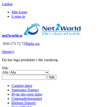
Länkar
Mitt konto
Logga in
net2world.se
010-173 72 72
Maila oss
0
item(s)
Du har inga produkter i din varukorg.
Sök:
Alla
Sök
Gaming dator
Stationära Datorer
Bygg din egen dator
Uppgraderingspaket
Bärbara Datorer