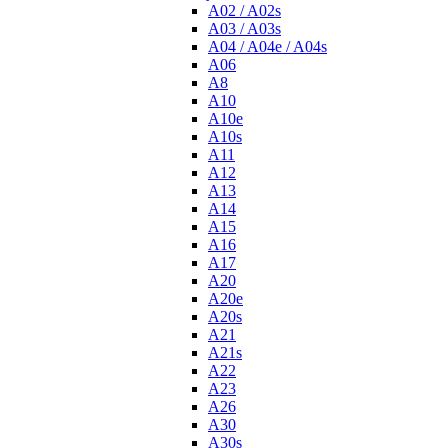
A02 / A02s
A03 / A03s
A04 / A04e / A04s
A06
A8
A10
A10e
A10s
A11
A12
A13
A14
A15
A16
A17
A20
A20e
A20s
A21
A21s
A22
A23
A26
A30
A30s