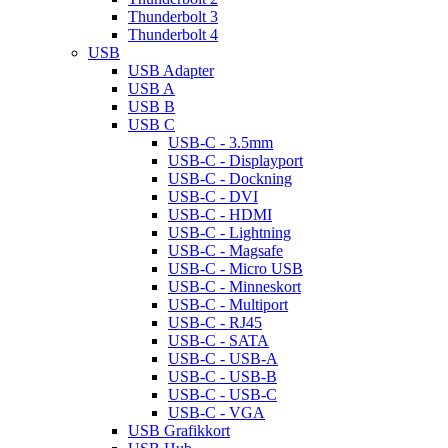
Thunderbolt 3
Thunderbolt 4
USB
USB Adapter
USB A
USB B
USB C
USB-C - 3.5mm
USB-C - Displayport
USB-C - Dockning
USB-C - DVI
USB-C - HDMI
USB-C - Lightning
USB-C - Magsafe
USB-C - Micro USB
USB-C - Minneskort
USB-C - Multiport
USB-C - RJ45
USB-C - SATA
USB-C - USB-A
USB-C - USB-B
USB-C - USB-C
USB-C - VGA
USB Grafikkort