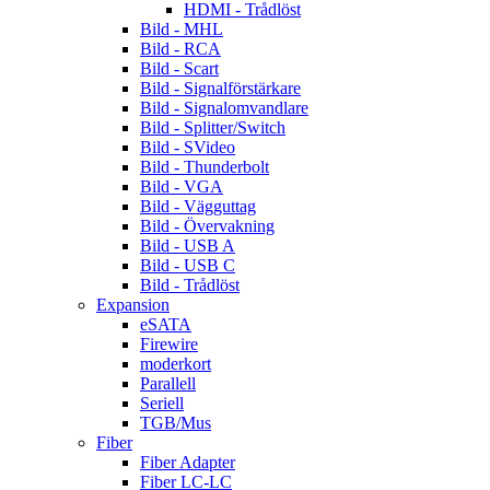
HDMI - Trådlöst
Bild - MHL
Bild - RCA
Bild - Scart
Bild - Signalförstärkare
Bild - Signalomvandlare
Bild - Splitter/Switch
Bild - SVideo
Bild - Thunderbolt
Bild - VGA
Bild - Vägguttag
Bild - Övervakning
Bild - USB A
Bild - USB C
Bild - Trådlöst
Expansion
eSATA
Firewire
moderkort
Parallell
Seriell
TGB/Mus
Fiber
Fiber Adapter
Fiber LC-LC