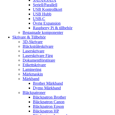
SATA/eSATA
Seriell/Parallell
USB Kontrollkort
USB Hubb
USB-C
Övrig Expansion
Raspberry Pi & tillbehör
Begagnade komponenter
Skrivare & Tillbehör
3D-Skrivare
Bläckstråleskrivare
Laserskrivare
Laserskrivare Färg
Dokumentförstörare
Etikettskrivare
Laminering
Märkmaskin
Märkband
Brother Märkband
Dymo Märkband
Bläckpatroner
Bläckpatron Brother
Bläckpatron Canon
Bläckpatron Epson
Bläckpatron HP