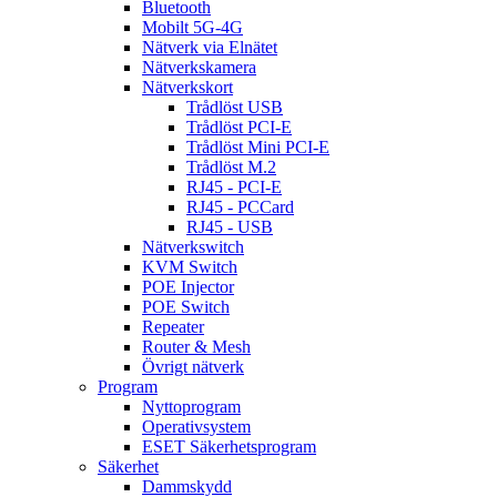
Bluetooth
Mobilt 5G-4G
Nätverk via Elnätet
Nätverkskamera
Nätverkskort
Trådlöst USB
Trådlöst PCI-E
Trådlöst Mini PCI-E
Trådlöst M.2
RJ45 - PCI-E
RJ45 - PCCard
RJ45 - USB
Nätverkswitch
KVM Switch
POE Injector
POE Switch
Repeater
Router & Mesh
Övrigt nätverk
Program
Nyttoprogram
Operativsystem
ESET Säkerhetsprogram
Säkerhet
Dammskydd