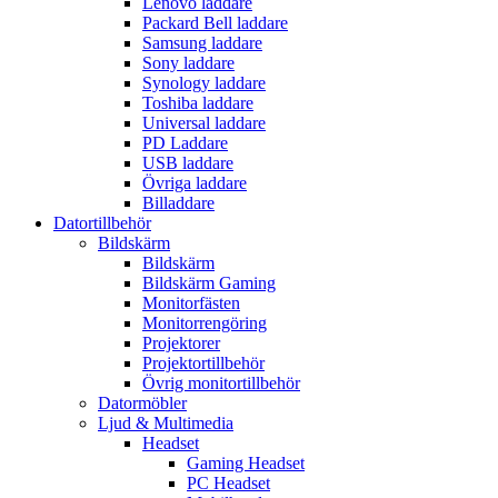
Lenovo laddare
Packard Bell laddare
Samsung laddare
Sony laddare
Synology laddare
Toshiba laddare
Universal laddare
PD Laddare
USB laddare
Övriga laddare
Billaddare
Datortillbehör
Bildskärm
Bildskärm
Bildskärm Gaming
Monitorfästen
Monitorrengöring
Projektorer
Projektortillbehör
Övrig monitortillbehör
Datormöbler
Ljud & Multimedia
Headset
Gaming Headset
PC Headset