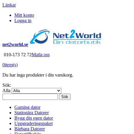
Länkar
Mitt konto
Logga in
net2world.se
010-173 72 72
Maila oss
0
item(s)
Du har inga produkter i din varukorg.
Sök:
Alla
Sök
Gaming dator
Stationära Datorer
Bygg din egen dator
Uppgraderingspaket
Bärbara Datorer