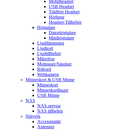
Mobilheadset
USB Headset
Trådlöst Headset
Hörlurar
Headset-Tillbehör
Högtalare
Datorhögtalare
Minihögtalare
Ljuddämpning
Ljudkort
Ljudtillbehör
Mikrofon
Mottagare/Sändare
Ritbord
Webkamera
Minneskort & USB Minne
Minneskort
Minneskortläsare
USB Minne
NAS
NAS-servrar
NAS tillbehör
Nätverk
Accesspunkt
Antenner