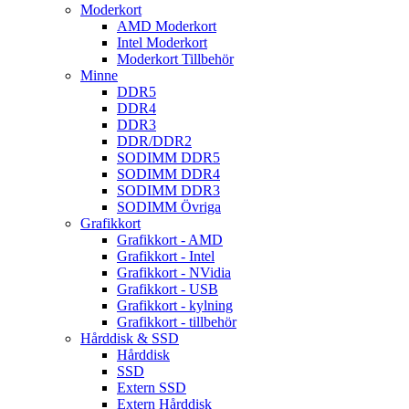
Moderkort
AMD Moderkort
Intel Moderkort
Moderkort Tillbehör
Minne
DDR5
DDR4
DDR3
DDR/DDR2
SODIMM DDR5
SODIMM DDR4
SODIMM DDR3
SODIMM Övriga
Grafikkort
Grafikkort - AMD
Grafikkort - Intel
Grafikkort - NVidia
Grafikkort - USB
Grafikkort - kylning
Grafikkort - tillbehör
Hårddisk & SSD
Hårddisk
SSD
Extern SSD
Extern Hårddisk