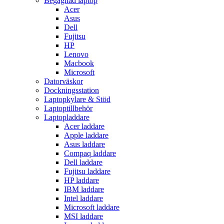
Begagnad laptop
Acer
Asus
Dell
Fujitsu
HP
Lenovo
Macbook
Microsoft
Datorväskor
Dockningsstation
Laptopkylare & Stöd
Laptoptillbehör
Laptopladdare
Acer laddare
Apple laddare
Asus laddare
Compaq laddare
Dell laddare
Fujitsu laddare
HP laddare
IBM laddare
Intel laddare
Microsoft laddare
MSI laddare