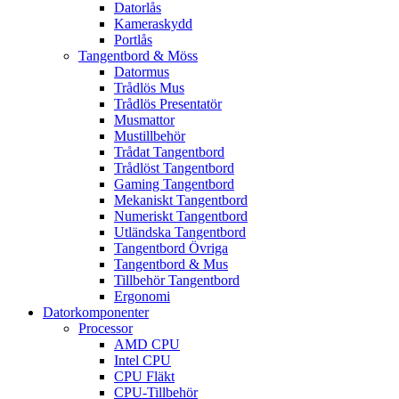
Datorlås
Kameraskydd
Portlås
Tangentbord & Möss
Datormus
Trådlös Mus
Trådlös Presentatör
Musmattor
Mustillbehör
Trådat Tangentbord
Trådlöst Tangentbord
Gaming Tangentbord
Mekaniskt Tangentbord
Numeriskt Tangentbord
Utländska Tangentbord
Tangentbord Övriga
Tangentbord & Mus
Tillbehör Tangentbord
Ergonomi
Datorkomponenter
Processor
AMD CPU
Intel CPU
CPU Fläkt
CPU-Tillbehör