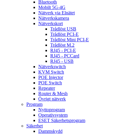
Bluetooth
Mobilt 5G-4G
Nätverk via Elnätet
Nätverkskamera
Nätverkskort
Trådlöst USB
Trådlöst PCI-E
Trådlöst Mini PCI-E
Trådlöst M.2
RJ45 - PCI-E
RJ45 - PCCard
RJ45 - USB
Nätverkswitch
KVM Switch
POE Injector
POE Switch
Repeater
Router & Mesh
Övrigt nätverk
Program
Nyttoprogram
Operativsystem
ESET Säkerhetsprogram
Säkerhet
Dammskydd