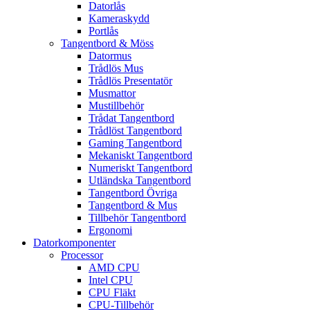
Datorlås
Kameraskydd
Portlås
Tangentbord & Möss
Datormus
Trådlös Mus
Trådlös Presentatör
Musmattor
Mustillbehör
Trådat Tangentbord
Trådlöst Tangentbord
Gaming Tangentbord
Mekaniskt Tangentbord
Numeriskt Tangentbord
Utländska Tangentbord
Tangentbord Övriga
Tangentbord & Mus
Tillbehör Tangentbord
Ergonomi
Datorkomponenter
Processor
AMD CPU
Intel CPU
CPU Fläkt
CPU-Tillbehör