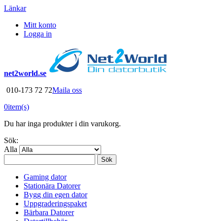
Länkar
Mitt konto
Logga in
net2world.se
010-173 72 72
Maila oss
0
item(s)
Du har inga produkter i din varukorg.
Sök:
Alla
Sök
Gaming dator
Stationära Datorer
Bygg din egen dator
Uppgraderingspaket
Bärbara Datorer