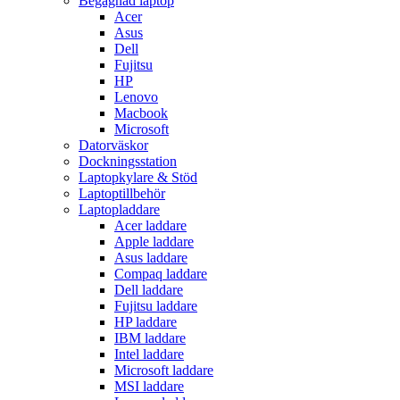
Begagnad laptop
Acer
Asus
Dell
Fujitsu
HP
Lenovo
Macbook
Microsoft
Datorväskor
Dockningsstation
Laptopkylare & Stöd
Laptoptillbehör
Laptopladdare
Acer laddare
Apple laddare
Asus laddare
Compaq laddare
Dell laddare
Fujitsu laddare
HP laddare
IBM laddare
Intel laddare
Microsoft laddare
MSI laddare