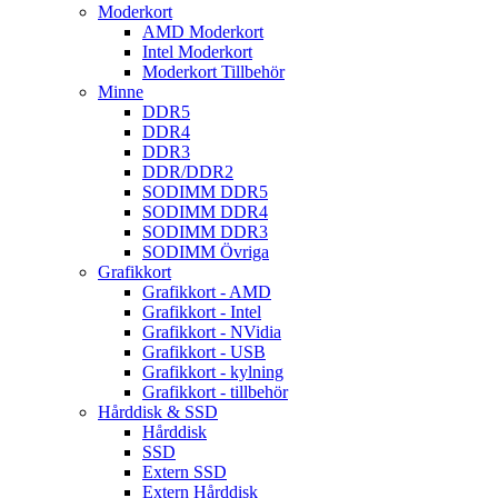
Moderkort
AMD Moderkort
Intel Moderkort
Moderkort Tillbehör
Minne
DDR5
DDR4
DDR3
DDR/DDR2
SODIMM DDR5
SODIMM DDR4
SODIMM DDR3
SODIMM Övriga
Grafikkort
Grafikkort - AMD
Grafikkort - Intel
Grafikkort - NVidia
Grafikkort - USB
Grafikkort - kylning
Grafikkort - tillbehör
Hårddisk & SSD
Hårddisk
SSD
Extern SSD
Extern Hårddisk