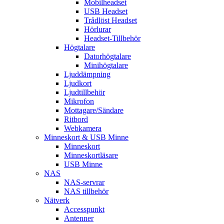
Mobilheadset
USB Headset
Trådlöst Headset
Hörlurar
Headset-Tillbehör
Högtalare
Datorhögtalare
Minihögtalare
Ljuddämpning
Ljudkort
Ljudtillbehör
Mikrofon
Mottagare/Sändare
Ritbord
Webkamera
Minneskort & USB Minne
Minneskort
Minneskortläsare
USB Minne
NAS
NAS-servrar
NAS tillbehör
Nätverk
Accesspunkt
Antenner