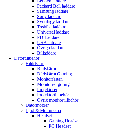
Lenovo laddare
Packard Bell laddare
Samsung laddare
Sony laddare
Synology laddare
Toshiba laddare
Universal laddare
PD Laddare
USB laddare
Övriga laddare
Billaddare
Datortillbehör
Bildskärm
Bildskärm
Bildskärm Gaming
Monitorfästen
Monitorrengöring
Projektorer
Projektortillbehör
Övrig monitortillbehör
Datormöbler
Ljud & Multimedia
Headset
Gaming Headset
PC Headset