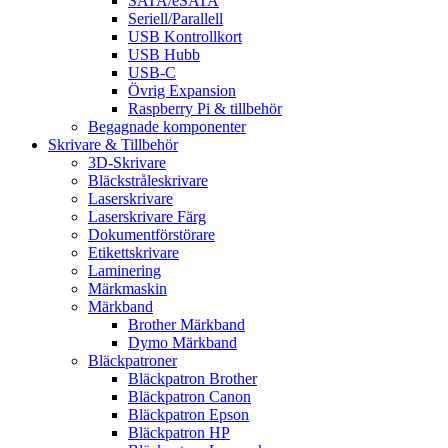
SATA/eSATA
Seriell/Parallell
USB Kontrollkort
USB Hubb
USB-C
Övrig Expansion
Raspberry Pi & tillbehör
Begagnade komponenter
Skrivare & Tillbehör
3D-Skrivare
Bläckstråleskrivare
Laserskrivare
Laserskrivare Färg
Dokumentförstörare
Etikettskrivare
Laminering
Märkmaskin
Märkband
Brother Märkband
Dymo Märkband
Bläckpatroner
Bläckpatron Brother
Bläckpatron Canon
Bläckpatron Epson
Bläckpatron HP