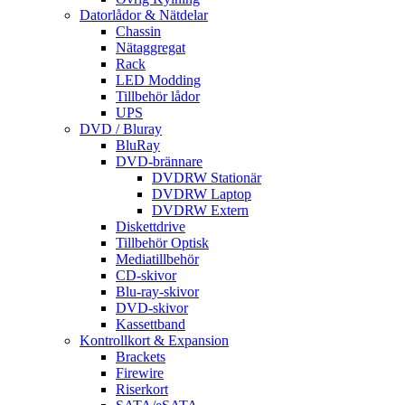
Datorlådor & Nätdelar
Chassin
Nätaggregat
Rack
LED Modding
Tillbehör lådor
UPS
DVD / Bluray
BluRay
DVD-brännare
DVDRW Stationär
DVDRW Laptop
DVDRW Extern
Diskettdrive
Tillbehör Optisk
Mediatillbehör
CD-skivor
Blu-ray-skivor
DVD-skivor
Kassettband
Kontrollkort & Expansion
Brackets
Firewire
Riserkort