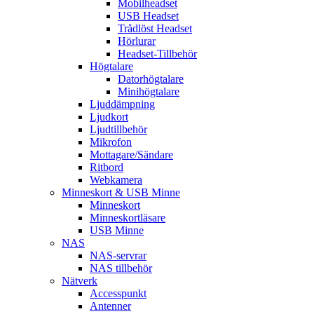
Mobilheadset
USB Headset
Trådlöst Headset
Hörlurar
Headset-Tillbehör
Högtalare
Datorhögtalare
Minihögtalare
Ljuddämpning
Ljudkort
Ljudtillbehör
Mikrofon
Mottagare/Sändare
Ritbord
Webkamera
Minneskort & USB Minne
Minneskort
Minneskortläsare
USB Minne
NAS
NAS-servrar
NAS tillbehör
Nätverk
Accesspunkt
Antenner