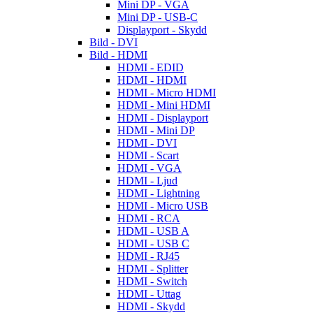
Mini DP - VGA
Mini DP - USB-C
Displayport - Skydd
Bild - DVI
Bild - HDMI
HDMI - EDID
HDMI - HDMI
HDMI - Micro HDMI
HDMI - Mini HDMI
HDMI - Displayport
HDMI - Mini DP
HDMI - DVI
HDMI - Scart
HDMI - VGA
HDMI - Ljud
HDMI - Lightning
HDMI - Micro USB
HDMI - RCA
HDMI - USB A
HDMI - USB C
HDMI - RJ45
HDMI - Splitter
HDMI - Switch
HDMI - Uttag
HDMI - Skydd