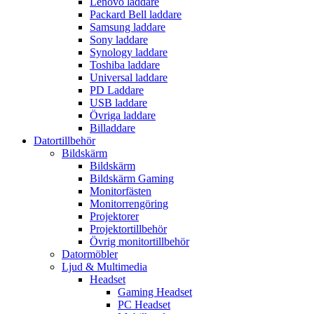
Lenovo laddare
Packard Bell laddare
Samsung laddare
Sony laddare
Synology laddare
Toshiba laddare
Universal laddare
PD Laddare
USB laddare
Övriga laddare
Billaddare
Datortillbehör
Bildskärm
Bildskärm
Bildskärm Gaming
Monitorfästen
Monitorrengöring
Projektorer
Projektortillbehör
Övrig monitortillbehör
Datormöbler
Ljud & Multimedia
Headset
Gaming Headset
PC Headset