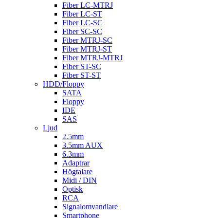
Fiber LC-MTRJ
Fiber LC-ST
Fiber LC-SC
Fiber SC-SC
Fiber MTRJ-SC
Fiber MTRJ-ST
Fiber MTRJ-MTRJ
Fiber ST-SC
Fiber ST-ST
HDD/Floppy
SATA
Floppy
IDE
SAS
Ljud
2.5mm
3.5mm AUX
6.3mm
Adaptrar
Högtalare
Midi / DIN
Optisk
RCA
Signalomvandlare
Smartphone