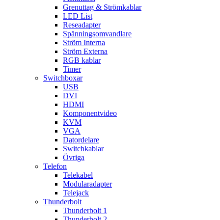
Grenuttag & Strömkablar
LED List
Reseadapter
Spänningsomvandlare
Ström Interna
Ström Externa
RGB kablar
Timer
Switchboxar
USB
DVI
HDMI
Komponentvideo
KVM
VGA
Datordelare
Switchkablar
Övriga
Telefon
Telekabel
Modularadapter
Telejack
Thunderbolt
Thunderbolt 1
Thunderbolt 2