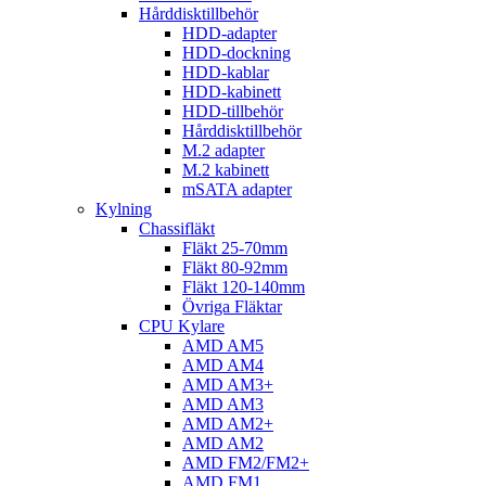
Hårddisktillbehör
HDD-adapter
HDD-dockning
HDD-kablar
HDD-kabinett
HDD-tillbehör
Hårddisktillbehör
M.2 adapter
M.2 kabinett
mSATA adapter
Kylning
Chassifläkt
Fläkt 25-70mm
Fläkt 80-92mm
Fläkt 120-140mm
Övriga Fläktar
CPU Kylare
AMD AM5
AMD AM4
AMD AM3+
AMD AM3
AMD AM2+
AMD AM2
AMD FM2/FM2+
AMD FM1