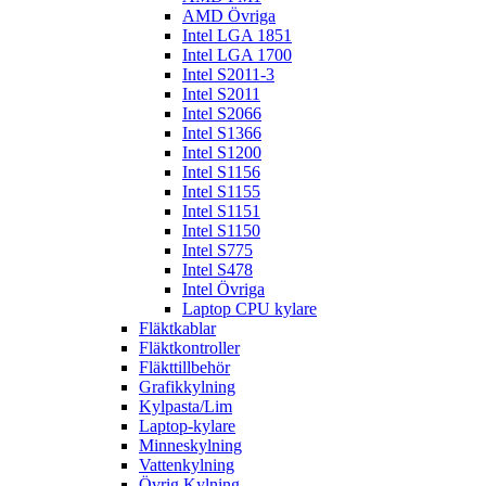
AMD Övriga
Intel LGA 1851
Intel LGA 1700
Intel S2011-3
Intel S2011
Intel S2066
Intel S1366
Intel S1200
Intel S1156
Intel S1155
Intel S1151
Intel S1150
Intel S775
Intel S478
Intel Övriga
Laptop CPU kylare
Fläktkablar
Fläktkontroller
Fläkttillbehör
Grafikkylning
Kylpasta/Lim
Laptop-kylare
Minneskylning
Vattenkylning
Övrig Kylning