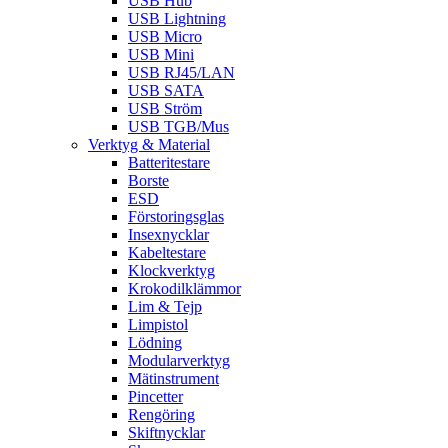
USB Hub
USB Lightning
USB Micro
USB Mini
USB RJ45/LAN
USB SATA
USB Ström
USB TGB/Mus
Verktyg & Material
Batteritestare
Borste
ESD
Förstoringsglas
Insexnycklar
Kabeltestare
Klockverktyg
Krokodilklämmor
Lim & Tejp
Limpistol
Lödning
Modularverktyg
Mätinstrument
Pincetter
Rengöring
Skiftnycklar