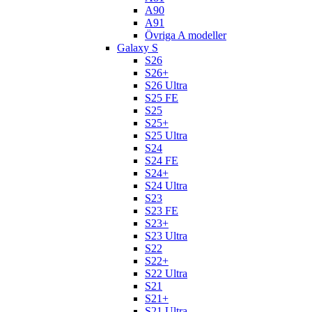
A90
A91
Övriga A modeller
Galaxy S
S26
S26+
S26 Ultra
S25 FE
S25
S25+
S25 Ultra
S24
S24 FE
S24+
S24 Ultra
S23
S23 FE
S23+
S23 Ultra
S22
S22+
S22 Ultra
S21
S21+
S21 Ultra