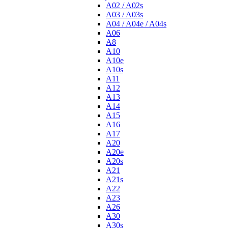
A02 / A02s
A03 / A03s
A04 / A04e / A04s
A06
A8
A10
A10e
A10s
A11
A12
A13
A14
A15
A16
A17
A20
A20e
A20s
A21
A21s
A22
A23
A26
A30
A30s