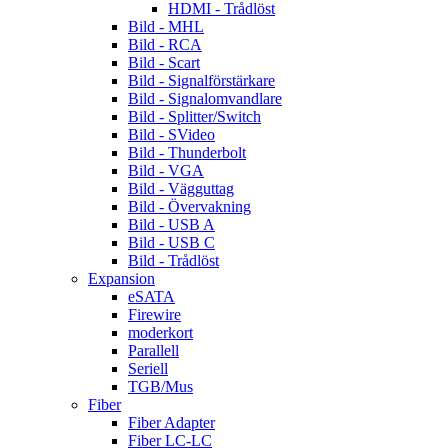
HDMI - Trådlöst
Bild - MHL
Bild - RCA
Bild - Scart
Bild - Signalförstärkare
Bild - Signalomvandlare
Bild - Splitter/Switch
Bild - SVideo
Bild - Thunderbolt
Bild - VGA
Bild - Vägguttag
Bild - Övervakning
Bild - USB A
Bild - USB C
Bild - Trådlöst
Expansion
eSATA
Firewire
moderkort
Parallell
Seriell
TGB/Mus
Fiber
Fiber Adapter
Fiber LC-LC