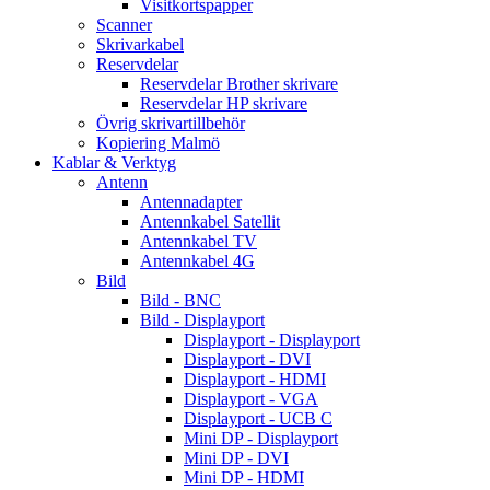
Visitkortspapper
Scanner
Skrivarkabel
Reservdelar
Reservdelar Brother skrivare
Reservdelar HP skrivare
Övrig skrivartillbehör
Kopiering Malmö
Kablar & Verktyg
Antenn
Antennadapter
Antennkabel Satellit
Antennkabel TV
Antennkabel 4G
Bild
Bild - BNC
Bild - Displayport
Displayport - Displayport
Displayport - DVI
Displayport - HDMI
Displayport - VGA
Displayport - UCB C
Mini DP - Displayport
Mini DP - DVI
Mini DP - HDMI