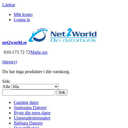
Länkar
Mitt konto
Logga in
net2world.se
010-173 72 72
Maila oss
0
item(s)
Du har inga produkter i din varukorg.
Sök:
Alla
Sök
Gaming dator
Stationära Datorer
Bygg din egen dator
Uppgraderingspaket
Bärbara Datorer