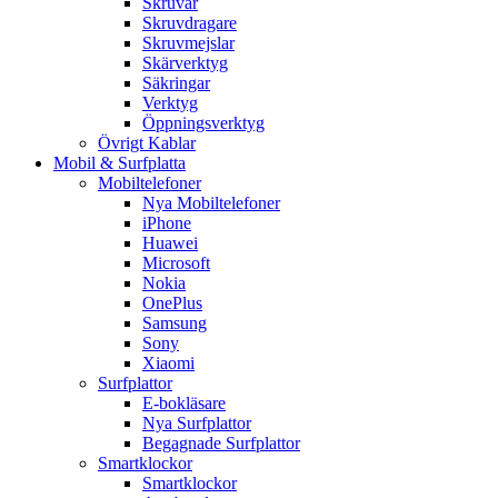
Skruvar
Skruvdragare
Skruvmejslar
Skärverktyg
Säkringar
Verktyg
Öppningsverktyg
Övrigt Kablar
Mobil & Surfplatta
Mobiltelefoner
Nya Mobiltelefoner
iPhone
Huawei
Microsoft
Nokia
OnePlus
Samsung
Sony
Xiaomi
Surfplattor
E-bokläsare
Nya Surfplattor
Begagnade Surfplattor
Smartklockor
Smartklockor