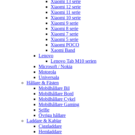
Xiaomi 13 serie
Xiaomi 12 serie
Xiaomi 11 serie
Xiaomi 10 serie
Xiaomi 9 serie
Xiaomi 8 serie
Xiaomi 7 serie
Xiaomi 5 serie
Xiaomi POCO
Xaomi Band
Lenovo
Lenovo Tab M10 serien
Microsoft / Nokia
Motorola
Universala
Hållare & Fästen
Mobilhållare Bil
Mobilhållare Bord
Mobilhållare Cykel
Mobilhållare Gaming
Selfie
Övriga hållare
Laddare & Kablar
Ciggladdare
Hemladdare