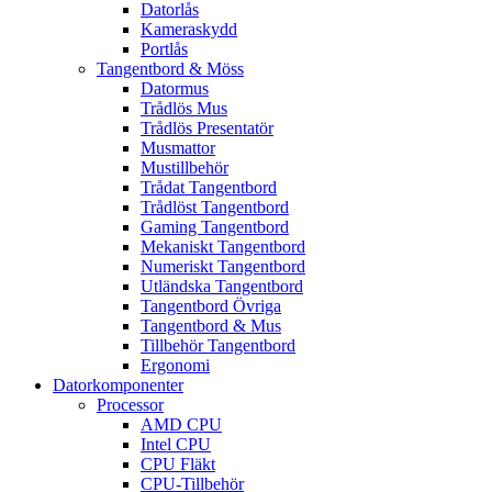
Datorlås
Kameraskydd
Portlås
Tangentbord & Möss
Datormus
Trådlös Mus
Trådlös Presentatör
Musmattor
Mustillbehör
Trådat Tangentbord
Trådlöst Tangentbord
Gaming Tangentbord
Mekaniskt Tangentbord
Numeriskt Tangentbord
Utländska Tangentbord
Tangentbord Övriga
Tangentbord & Mus
Tillbehör Tangentbord
Ergonomi
Datorkomponenter
Processor
AMD CPU
Intel CPU
CPU Fläkt
CPU-Tillbehör