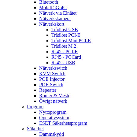
Bluetooth
Mobilt 5G-4G
Nätverk via Elnätet
Nätverkskamera
Nätverkskort
Trådlöst USB
Trådlöst PCI-E
Trådlöst Mini PCI-E
Trådlöst M.2
RJ45 - PCI-E
RJ45 - PCCard
RJ45 - USB
Nätverkswitch
KVM Switch
POE Injector
POE Switch
Repeater
Router & Mesh
Övrigt nätverk
Program
Nyttoprogram
Operativsystem
ESET Säkerhetsprogram
Säkerhet
Dammskydd