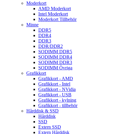
Moderkort
AMD Moderkort
Intel Moderkort
Moderkort Tillbehör
Minne
DDR5
DDR4
DDR3
DDR/DDR2
SODIMM DDR5
SODIMM DDR4
SODIMM DDR3
SODIMM Övriga
Grafikkort
Grafikkort - AMD
Grafikkort - Intel
Grafikkort - NVidia
Grafikkort - USB
Grafikkort - kylning
Grafikkort - tillbehör
Hårddisk & SSD
Hårddisk
SSD
Extern SSD
Extern Hårddisk