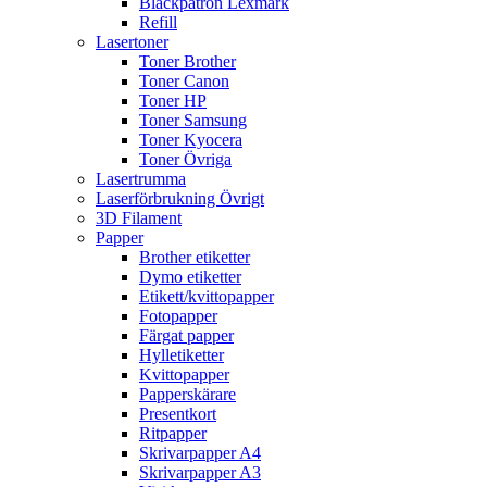
Bläckpatron Lexmark
Refill
Lasertoner
Toner Brother
Toner Canon
Toner HP
Toner Samsung
Toner Kyocera
Toner Övriga
Lasertrumma
Laserförbrukning Övrigt
3D Filament
Papper
Brother etiketter
Dymo etiketter
Etikett/kvittopapper
Fotopapper
Färgat papper
Hylletiketter
Kvittopapper
Papperskärare
Presentkort
Ritpapper
Skrivarpapper A4
Skrivarpapper A3