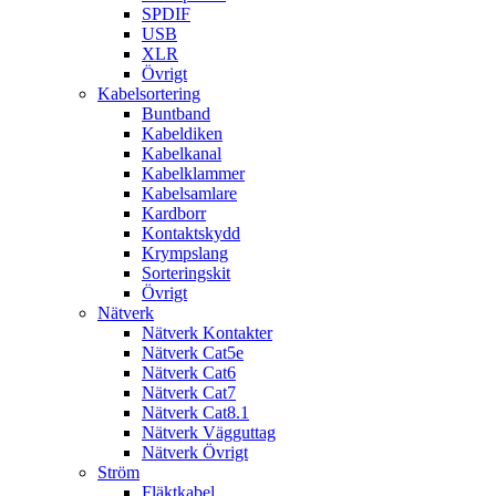
SPDIF
USB
XLR
Övrigt
Kabelsortering
Buntband
Kabeldiken
Kabelkanal
Kabelklammer
Kabelsamlare
Kardborr
Kontaktskydd
Krympslang
Sorteringskit
Övrigt
Nätverk
Nätverk Kontakter
Nätverk Cat5e
Nätverk Cat6
Nätverk Cat7
Nätverk Cat8.1
Nätverk Vägguttag
Nätverk Övrigt
Ström
Fläktkabel