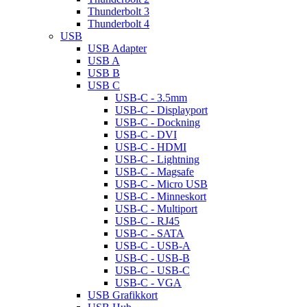
Thunderbolt 3
Thunderbolt 4
USB
USB Adapter
USB A
USB B
USB C
USB-C - 3.5mm
USB-C - Displayport
USB-C - Dockning
USB-C - DVI
USB-C - HDMI
USB-C - Lightning
USB-C - Magsafe
USB-C - Micro USB
USB-C - Minneskort
USB-C - Multiport
USB-C - RJ45
USB-C - SATA
USB-C - USB-A
USB-C - USB-B
USB-C - USB-C
USB-C - VGA
USB Grafikkort