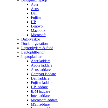
Begagnad laptop
Acer
Asus
Dell
Fujitsu
HP
Lenovo
Macbook
Microsoft
Datorväskor
Dockningsstation
Laptopkylare & Stöd
Laptoptillbehör
Laptopladdare
Acer laddare
Apple laddare
Asus laddare
Compaq laddare
Dell laddare
Fujitsu laddare
HP laddare
IBM laddare
Intel laddare
Microsoft laddare
MSI laddare