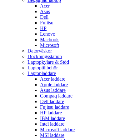
Begagnad laptop
Acer
Asus
Dell
Fujitsu
HP
Lenovo
Macbook
Microsoft
Datorväskor
Dockningsstation
Laptopkylare & Stöd
Laptoptillbehör
Laptopladdare
Acer laddare
Apple laddare
Asus laddare
Compaq laddare
Dell laddare
Fujitsu laddare
HP laddare
IBM laddare
Intel laddare
Microsoft laddare
MSI laddare