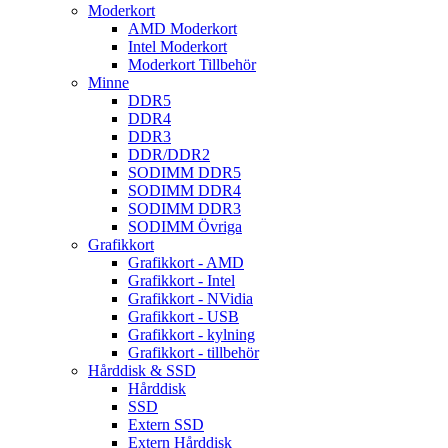
Moderkort
AMD Moderkort
Intel Moderkort
Moderkort Tillbehör
Minne
DDR5
DDR4
DDR3
DDR/DDR2
SODIMM DDR5
SODIMM DDR4
SODIMM DDR3
SODIMM Övriga
Grafikkort
Grafikkort - AMD
Grafikkort - Intel
Grafikkort - NVidia
Grafikkort - USB
Grafikkort - kylning
Grafikkort - tillbehör
Hårddisk & SSD
Hårddisk
SSD
Extern SSD
Extern Hårddisk