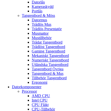
Datorlås
Kameraskydd
Portlås
Tangentbord & Möss
Datormus
Trådlös Mus
Trådlös Presentatör
Musmattor
Mustillbehör
Trådat Tangentbord
Trådlöst Tangentbord
Gaming Tangentbord
Mekaniskt Tangentbord
Numeriskt Tangentbord
Utländska Tangentbord
Tangentbord Övriga
Tangentbord & Mus
Tillbehör Tangentbord
Ergonomi
Datorkomponenter
Processor
AMD CPU
Intel CPU
CPU Fläkt
CPU-Tillbehör