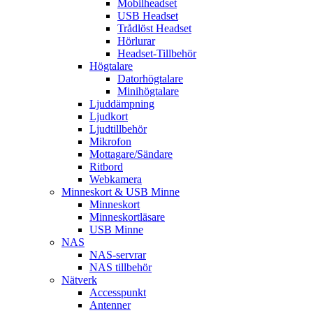
Mobilheadset
USB Headset
Trådlöst Headset
Hörlurar
Headset-Tillbehör
Högtalare
Datorhögtalare
Minihögtalare
Ljuddämpning
Ljudkort
Ljudtillbehör
Mikrofon
Mottagare/Sändare
Ritbord
Webkamera
Minneskort & USB Minne
Minneskort
Minneskortläsare
USB Minne
NAS
NAS-servrar
NAS tillbehör
Nätverk
Accesspunkt
Antenner