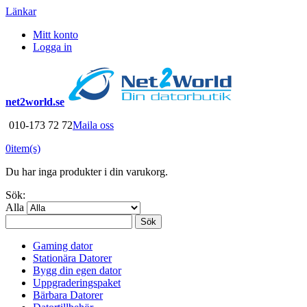
Länkar
Mitt konto
Logga in
net2world.se
010-173 72 72
Maila oss
0
item(s)
Du har inga produkter i din varukorg.
Sök:
Alla
Sök
Gaming dator
Stationära Datorer
Bygg din egen dator
Uppgraderingspaket
Bärbara Datorer