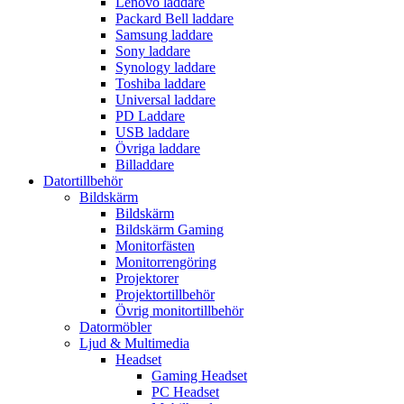
Lenovo laddare
Packard Bell laddare
Samsung laddare
Sony laddare
Synology laddare
Toshiba laddare
Universal laddare
PD Laddare
USB laddare
Övriga laddare
Billaddare
Datortillbehör
Bildskärm
Bildskärm
Bildskärm Gaming
Monitorfästen
Monitorrengöring
Projektorer
Projektortillbehör
Övrig monitortillbehör
Datormöbler
Ljud & Multimedia
Headset
Gaming Headset
PC Headset