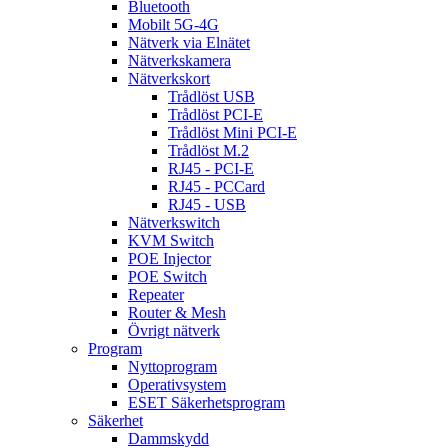
Bluetooth
Mobilt 5G-4G
Nätverk via Elnätet
Nätverkskamera
Nätverkskort
Trådlöst USB
Trådlöst PCI-E
Trådlöst Mini PCI-E
Trådlöst M.2
RJ45 - PCI-E
RJ45 - PCCard
RJ45 - USB
Nätverkswitch
KVM Switch
POE Injector
POE Switch
Repeater
Router & Mesh
Övrigt nätverk
Program
Nyttoprogram
Operativsystem
ESET Säkerhetsprogram
Säkerhet
Dammskydd