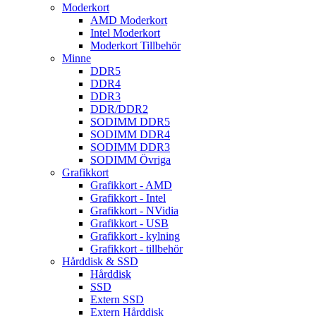
Moderkort
AMD Moderkort
Intel Moderkort
Moderkort Tillbehör
Minne
DDR5
DDR4
DDR3
DDR/DDR2
SODIMM DDR5
SODIMM DDR4
SODIMM DDR3
SODIMM Övriga
Grafikkort
Grafikkort - AMD
Grafikkort - Intel
Grafikkort - NVidia
Grafikkort - USB
Grafikkort - kylning
Grafikkort - tillbehör
Hårddisk & SSD
Hårddisk
SSD
Extern SSD
Extern Hårddisk