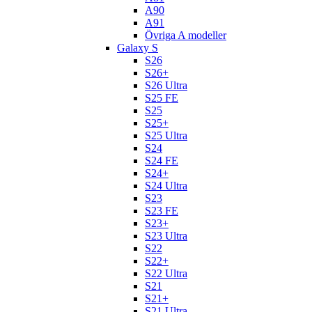
A90
A91
Övriga A modeller
Galaxy S
S26
S26+
S26 Ultra
S25 FE
S25
S25+
S25 Ultra
S24
S24 FE
S24+
S24 Ultra
S23
S23 FE
S23+
S23 Ultra
S22
S22+
S22 Ultra
S21
S21+
S21 Ultra