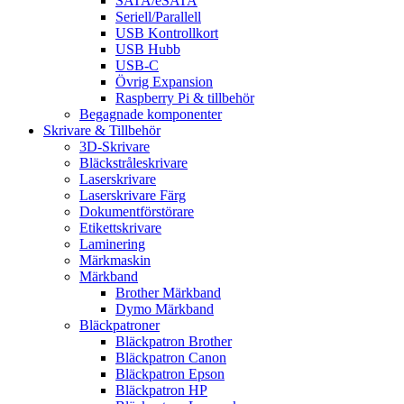
SATA/eSATA
Seriell/Parallell
USB Kontrollkort
USB Hubb
USB-C
Övrig Expansion
Raspberry Pi & tillbehör
Begagnade komponenter
Skrivare & Tillbehör
3D-Skrivare
Bläckstråleskrivare
Laserskrivare
Laserskrivare Färg
Dokumentförstörare
Etikettskrivare
Laminering
Märkmaskin
Märkband
Brother Märkband
Dymo Märkband
Bläckpatroner
Bläckpatron Brother
Bläckpatron Canon
Bläckpatron Epson
Bläckpatron HP