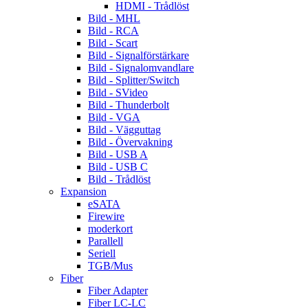
HDMI - Trådlöst
Bild - MHL
Bild - RCA
Bild - Scart
Bild - Signalförstärkare
Bild - Signalomvandlare
Bild - Splitter/Switch
Bild - SVideo
Bild - Thunderbolt
Bild - VGA
Bild - Vägguttag
Bild - Övervakning
Bild - USB A
Bild - USB C
Bild - Trådlöst
Expansion
eSATA
Firewire
moderkort
Parallell
Seriell
TGB/Mus
Fiber
Fiber Adapter
Fiber LC-LC