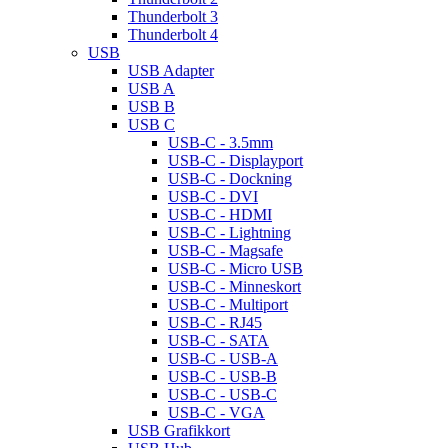
Thunderbolt 3
Thunderbolt 4
USB
USB Adapter
USB A
USB B
USB C
USB-C - 3.5mm
USB-C - Displayport
USB-C - Dockning
USB-C - DVI
USB-C - HDMI
USB-C - Lightning
USB-C - Magsafe
USB-C - Micro USB
USB-C - Minneskort
USB-C - Multiport
USB-C - RJ45
USB-C - SATA
USB-C - USB-A
USB-C - USB-B
USB-C - USB-C
USB-C - VGA
USB Grafikkort