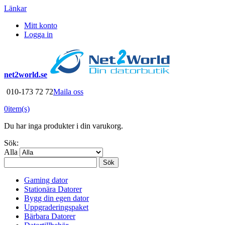
Länkar
Mitt konto
Logga in
net2world.se
010-173 72 72
Maila oss
0
item(s)
Du har inga produkter i din varukorg.
Sök:
Alla
Sök
Gaming dator
Stationära Datorer
Bygg din egen dator
Uppgraderingspaket
Bärbara Datorer