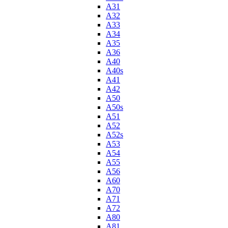
A31
A32
A33
A34
A35
A36
A40
A40s
A41
A42
A50
A50s
A51
A52
A52s
A53
A54
A55
A56
A60
A70
A71
A72
A80
A81