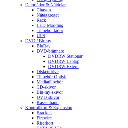
Datorlådor & Nätdelar
Chassin
Nätaggregat
Rack
LED Modding
Tillbehör lådor
UPS
DVD / Bluray
BluRay
DVD-brännare
DVDRW Stationär
DVDRW Laptop
DVDRW Extern
Diskettdrive
Tillbehör Optisk
Mediatillbehör
CD-skivor
Blu-ray-skivor
DVD-skivor
Kassettband
Kontrollkort & Expansion
Brackets
Firewire
Riserkort