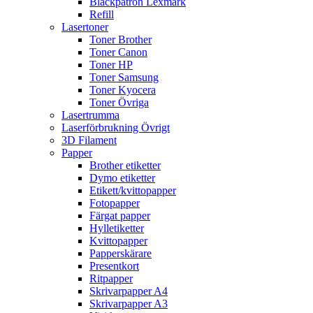
Bläckpatron Lexmark
Refill
Lasertoner
Toner Brother
Toner Canon
Toner HP
Toner Samsung
Toner Kyocera
Toner Övriga
Lasertrumma
Laserförbrukning Övrigt
3D Filament
Papper
Brother etiketter
Dymo etiketter
Etikett/kvittopapper
Fotopapper
Färgat papper
Hylletiketter
Kvittopapper
Papperskärare
Presentkort
Ritpapper
Skrivarpapper A4
Skrivarpapper A3