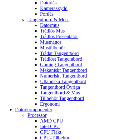
Datorlås
Kameraskydd
Portlås
Tangentbord & Möss
Datormus
Trådlös Mus
Trådlös Presentatör
Musmattor
Mustillbehör
Trådat Tangentbord
Trådlöst Tangentbord
Gaming Tangentbord
Mekaniskt Tangentbord
Numeriskt Tangentbord
Utländska Tangentbord
Tangentbord Övriga
Tangentbord & Mus
Tillbehör Tangentbord
Ergonomi
Datorkomponenter
Processor
AMD CPU
Intel CPU
CPU Fläkt
CPU-Tillbehör