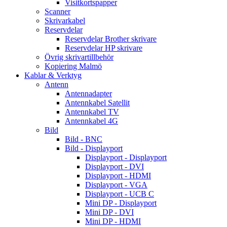
Visitkortspapper
Scanner
Skrivarkabel
Reservdelar
Reservdelar Brother skrivare
Reservdelar HP skrivare
Övrig skrivartillbehör
Kopiering Malmö
Kablar & Verktyg
Antenn
Antennadapter
Antennkabel Satellit
Antennkabel TV
Antennkabel 4G
Bild
Bild - BNC
Bild - Displayport
Displayport - Displayport
Displayport - DVI
Displayport - HDMI
Displayport - VGA
Displayport - UCB C
Mini DP - Displayport
Mini DP - DVI
Mini DP - HDMI