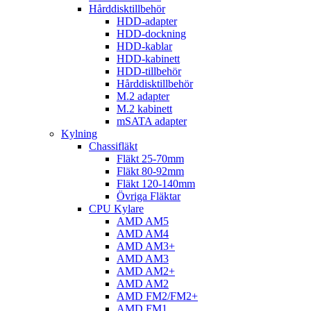
Hårddisktillbehör
HDD-adapter
HDD-dockning
HDD-kablar
HDD-kabinett
HDD-tillbehör
Hårddisktillbehör
M.2 adapter
M.2 kabinett
mSATA adapter
Kylning
Chassifläkt
Fläkt 25-70mm
Fläkt 80-92mm
Fläkt 120-140mm
Övriga Fläktar
CPU Kylare
AMD AM5
AMD AM4
AMD AM3+
AMD AM3
AMD AM2+
AMD AM2
AMD FM2/FM2+
AMD FM1