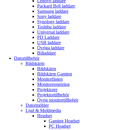
Lenovo laddare
Packard Bell laddare
Samsung laddare
Sony laddare
Synology laddare
Toshiba laddare
Universal laddare
PD Laddare
USB laddare
Övriga laddare
Billaddare
Datortillbehör
Bildskärm
Bildskärm
Bildskärm Gaming
Monitorfästen
Monitorrengöring
Projektorer
Projektortillbehör
Övrig monitortillbehör
Datormöbler
Ljud & Multimedia
Headset
Gaming Headset
PC Headset