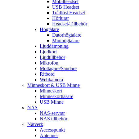
Mobilheadset
USB Headset
Trådlöst Headset
Hörlurar
Headset-Tillbehör
Högtalare
Datorhögtalare
Minihögtalare
Ljuddämpning
Ljudkort
Ljudtillbehör
Mikrofon
Mottagare/Sändare
Ritbord
Webkamera
Minneskort & USB Minne
Minneskort
Minneskortläsare
USB Minne
NAS
NAS-servrar
NAS tillbehör
Nätverk
Accesspunkt
Antenner