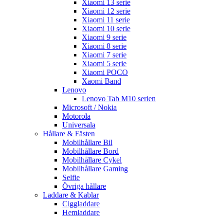
Xiaomi 13 serie
Xiaomi 12 serie
Xiaomi 11 serie
Xiaomi 10 serie
Xiaomi 9 serie
Xiaomi 8 serie
Xiaomi 7 serie
Xiaomi 5 serie
Xiaomi POCO
Xaomi Band
Lenovo
Lenovo Tab M10 serien
Microsoft / Nokia
Motorola
Universala
Hållare & Fästen
Mobilhållare Bil
Mobilhållare Bord
Mobilhållare Cykel
Mobilhållare Gaming
Selfie
Övriga hållare
Laddare & Kablar
Ciggladdare
Hemladdare