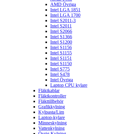
AMD Övriga
Intel LGA 1851
Intel LGA 1700
Intel S2011-3
Intel S2011
Intel S2066
Intel S1366
Intel S1200
Intel S1156
Intel S1155
Intel S1151
Intel S1150
Intel S775
Intel S478
Intel Övriga
Laptop CPU kylare
Fläktkablar
Fläktkontroller
Fläkttillbehör
Grafikkylning
Kylpasta/Lim
Laptop-kylare
Minneskylning
Vattenkylning
Övrig Kylning