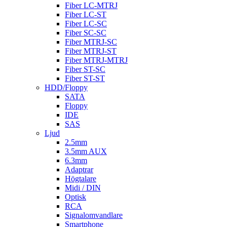
Fiber LC-MTRJ
Fiber LC-ST
Fiber LC-SC
Fiber SC-SC
Fiber MTRJ-SC
Fiber MTRJ-ST
Fiber MTRJ-MTRJ
Fiber ST-SC
Fiber ST-ST
HDD/Floppy
SATA
Floppy
IDE
SAS
Ljud
2.5mm
3.5mm AUX
6.3mm
Adaptrar
Högtalare
Midi / DIN
Optisk
RCA
Signalomvandlare
Smartphone