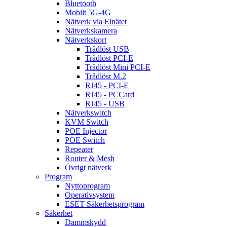
Bluetooth
Mobilt 5G-4G
Nätverk via Elnätet
Nätverkskamera
Nätverkskort
Trådlöst USB
Trådlöst PCI-E
Trådlöst Mini PCI-E
Trådlöst M.2
RJ45 - PCI-E
RJ45 - PCCard
RJ45 - USB
Nätverkswitch
KVM Switch
POE Injector
POE Switch
Repeater
Router & Mesh
Övrigt nätverk
Program
Nyttoprogram
Operativsystem
ESET Säkerhetsprogram
Säkerhet
Dammskydd