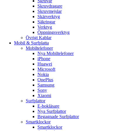
Skruvar
Skruvdragare
Skruvmejslar
Skärverktyg
Säkringar
Verktyg
Öppningsverktyg
Övrigt Kablar
Mobil & Surfplatta
Mobiltelefoner
Nya Mobiltelefoner
iPhone
Huawei
Microsoft
Nokia
OnePlus
Samsung
Sony
Xiaomi
Surfplattor
E-bokläsare
Nya Surfplattor
Begagnade Surfplattor
Smartklockor
Smartklockor