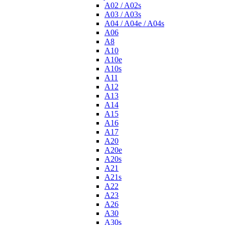
A02 / A02s
A03 / A03s
A04 / A04e / A04s
A06
A8
A10
A10e
A10s
A11
A12
A13
A14
A15
A16
A17
A20
A20e
A20s
A21
A21s
A22
A23
A26
A30
A30s