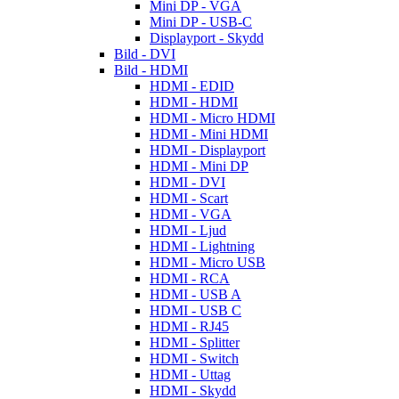
Mini DP - VGA
Mini DP - USB-C
Displayport - Skydd
Bild - DVI
Bild - HDMI
HDMI - EDID
HDMI - HDMI
HDMI - Micro HDMI
HDMI - Mini HDMI
HDMI - Displayport
HDMI - Mini DP
HDMI - DVI
HDMI - Scart
HDMI - VGA
HDMI - Ljud
HDMI - Lightning
HDMI - Micro USB
HDMI - RCA
HDMI - USB A
HDMI - USB C
HDMI - RJ45
HDMI - Splitter
HDMI - Switch
HDMI - Uttag
HDMI - Skydd