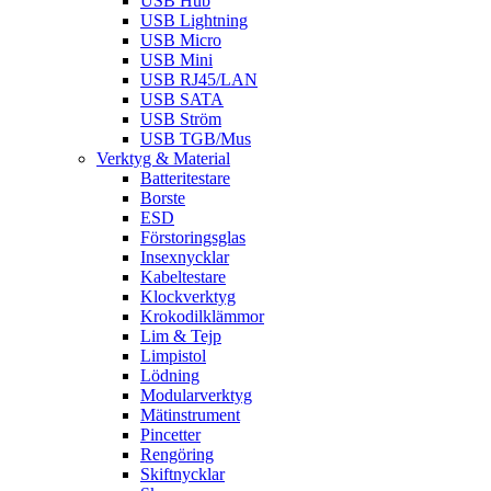
USB Hub
USB Lightning
USB Micro
USB Mini
USB RJ45/LAN
USB SATA
USB Ström
USB TGB/Mus
Verktyg & Material
Batteritestare
Borste
ESD
Förstoringsglas
Insexnycklar
Kabeltestare
Klockverktyg
Krokodilklämmor
Lim & Tejp
Limpistol
Lödning
Modularverktyg
Mätinstrument
Pincetter
Rengöring
Skiftnycklar