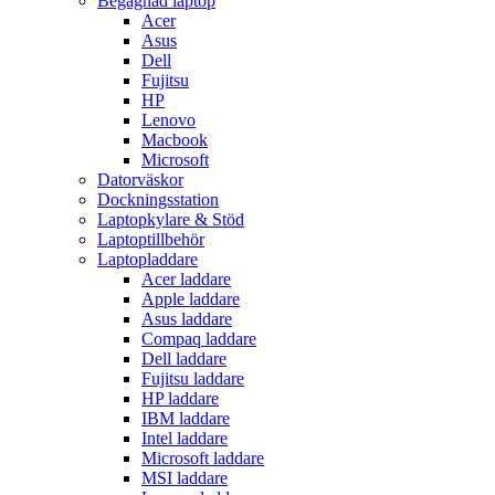
Begagnad laptop
Acer
Asus
Dell
Fujitsu
HP
Lenovo
Macbook
Microsoft
Datorväskor
Dockningsstation
Laptopkylare & Stöd
Laptoptillbehör
Laptopladdare
Acer laddare
Apple laddare
Asus laddare
Compaq laddare
Dell laddare
Fujitsu laddare
HP laddare
IBM laddare
Intel laddare
Microsoft laddare
MSI laddare