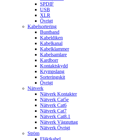
SPDIF
USB
XLR
Övrigt
Kabelsortering
Buntband
Kabeldiken
Kabelkanal
Kabelklammer
Kabelsamlare
Kardborr
Kontaktskydd
Krympslang
Sorteringskit
Övrigt
Nätverk
Nätverk Kontakter
Nätverk Cat5e
Nätverk Cat6
Nätverk Cat7
Nätverk Cat8.1
Nätverk Vägguttag
Nätverk Övrigt
Ström
Fläktkabel