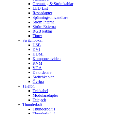
Grenuttag & Strömkablar
LED List
Reseadapter
Spänningsomvandlare
Ström Interna
Ström Externa
RGB kablar
Timer
Switchboxar
USB
DVI
HDMI
Komponentvideo
KVM
VGA
Datordelare
Switchkablar
Övriga
Telefon
Telekabel
Modularadapter
Telejack
Thunderbolt
Thunderbolt 1
Thunderbolt 2