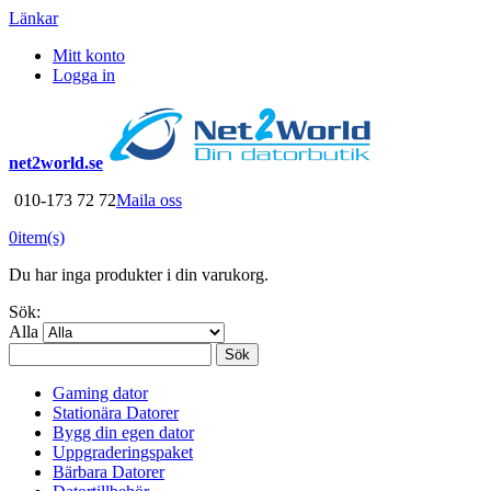
Länkar
Mitt konto
Logga in
net2world.se
010-173 72 72
Maila oss
0
item(s)
Du har inga produkter i din varukorg.
Sök:
Alla
Sök
Gaming dator
Stationära Datorer
Bygg din egen dator
Uppgraderingspaket
Bärbara Datorer