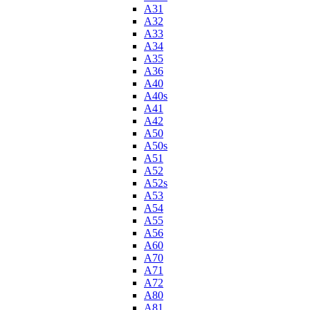
A31
A32
A33
A34
A35
A36
A40
A40s
A41
A42
A50
A50s
A51
A52
A52s
A53
A54
A55
A56
A60
A70
A71
A72
A80
A81