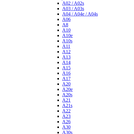
A02 / A02s
A03 / A03s
A04 / A04e / A04s
A06
A8
A10
A10e
A10s
A11
A12
A13
A14
A15
A16
A17
A20
A20e
A20s
A21
A21s
A22
A23
A26
A30
A30s