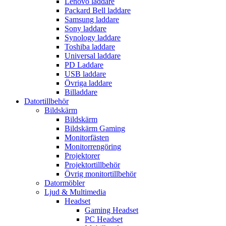
Lenovo laddare
Packard Bell laddare
Samsung laddare
Sony laddare
Synology laddare
Toshiba laddare
Universal laddare
PD Laddare
USB laddare
Övriga laddare
Billaddare
Datortillbehör
Bildskärm
Bildskärm
Bildskärm Gaming
Monitorfästen
Monitorrengöring
Projektorer
Projektortillbehör
Övrig monitortillbehör
Datormöbler
Ljud & Multimedia
Headset
Gaming Headset
PC Headset