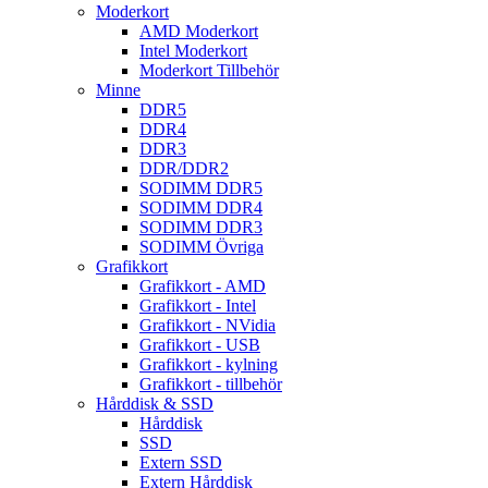
Moderkort
AMD Moderkort
Intel Moderkort
Moderkort Tillbehör
Minne
DDR5
DDR4
DDR3
DDR/DDR2
SODIMM DDR5
SODIMM DDR4
SODIMM DDR3
SODIMM Övriga
Grafikkort
Grafikkort - AMD
Grafikkort - Intel
Grafikkort - NVidia
Grafikkort - USB
Grafikkort - kylning
Grafikkort - tillbehör
Hårddisk & SSD
Hårddisk
SSD
Extern SSD
Extern Hårddisk