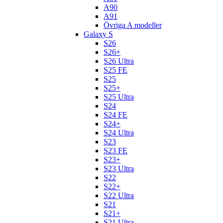
A90
A91
Övriga A modeller
Galaxy S
S26
S26+
S26 Ultra
S25 FE
S25
S25+
S25 Ultra
S24
S24 FE
S24+
S24 Ultra
S23
S23 FE
S23+
S23 Ultra
S22
S22+
S22 Ultra
S21
S21+
S21 Ultra