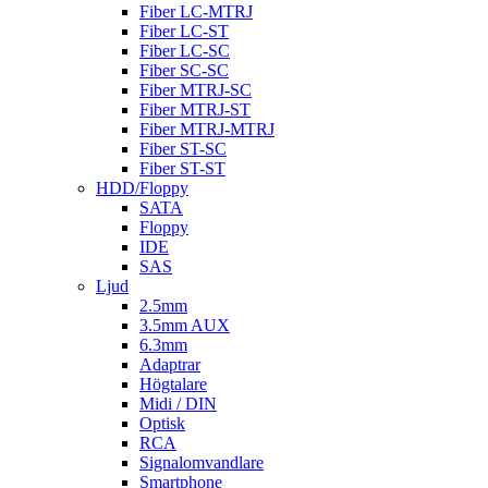
Fiber LC-MTRJ
Fiber LC-ST
Fiber LC-SC
Fiber SC-SC
Fiber MTRJ-SC
Fiber MTRJ-ST
Fiber MTRJ-MTRJ
Fiber ST-SC
Fiber ST-ST
HDD/Floppy
SATA
Floppy
IDE
SAS
Ljud
2.5mm
3.5mm AUX
6.3mm
Adaptrar
Högtalare
Midi / DIN
Optisk
RCA
Signalomvandlare
Smartphone