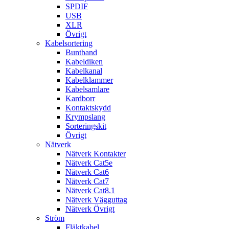
SPDIF
USB
XLR
Övrigt
Kabelsortering
Buntband
Kabeldiken
Kabelkanal
Kabelklammer
Kabelsamlare
Kardborr
Kontaktskydd
Krympslang
Sorteringskit
Övrigt
Nätverk
Nätverk Kontakter
Nätverk Cat5e
Nätverk Cat6
Nätverk Cat7
Nätverk Cat8.1
Nätverk Vägguttag
Nätverk Övrigt
Ström
Fläktkabel