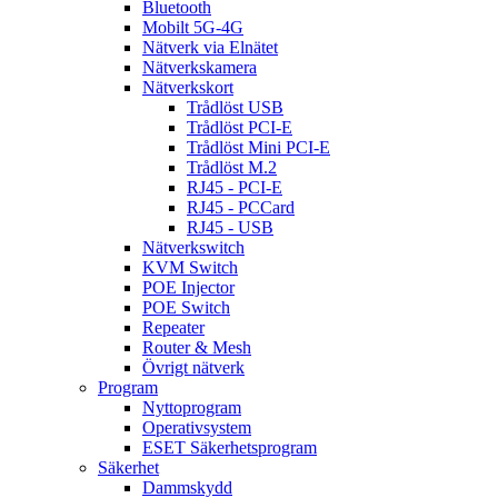
Bluetooth
Mobilt 5G-4G
Nätverk via Elnätet
Nätverkskamera
Nätverkskort
Trådlöst USB
Trådlöst PCI-E
Trådlöst Mini PCI-E
Trådlöst M.2
RJ45 - PCI-E
RJ45 - PCCard
RJ45 - USB
Nätverkswitch
KVM Switch
POE Injector
POE Switch
Repeater
Router & Mesh
Övrigt nätverk
Program
Nyttoprogram
Operativsystem
ESET Säkerhetsprogram
Säkerhet
Dammskydd