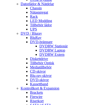
Datorlådor & Nätdelar
Chassin
Nätaggregat
Rack
LED Modding
Tillbehör lådor
UPS
DVD / Bluray
BluRay
DVD-brännare
DVDRW Stationär
DVDRW Laptop
DVDRW Extern
Diskettdrive
Tillbehör Optisk
Mediatillbehör
CD-skivor
Blu-ray-skivor
DVD-skivor
Kassettband
Kontrollkort & Expansion
Brackets
Firewire
Riserkort