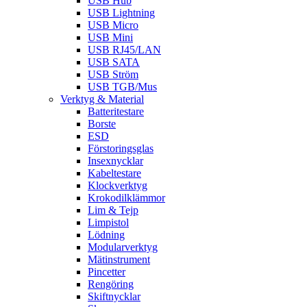
USB Hub
USB Lightning
USB Micro
USB Mini
USB RJ45/LAN
USB SATA
USB Ström
USB TGB/Mus
Verktyg & Material
Batteritestare
Borste
ESD
Förstoringsglas
Insexnycklar
Kabeltestare
Klockverktyg
Krokodilklämmor
Lim & Tejp
Limpistol
Lödning
Modularverktyg
Mätinstrument
Pincetter
Rengöring
Skiftnycklar