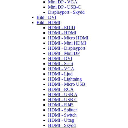
Mini DP - VGA
Mini DP - USB-C
Displayport - Skydd
Bild - DVI
Bild - HDMI
HDMI - EDID
HDMI - HDMI
HDMI - Micro HDMI
HDMI - Mini HDMI
HDMI - Displayport
HDMI - Mini DP
HDMI - DVI
HDMI - Scart
HDMI - VGA
HDMI - Ljud
HDMI - Lightning
HDMI - Micro USB
HDMI - RCA
HDMI - USB A
HDMI - USB C
HDMI - RJ45
HDMI - Splitter
HDMI - Switch
HDMI - Uttag
HDMI - Skydd