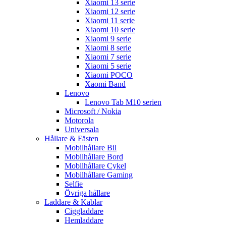
Xiaomi 13 serie
Xiaomi 12 serie
Xiaomi 11 serie
Xiaomi 10 serie
Xiaomi 9 serie
Xiaomi 8 serie
Xiaomi 7 serie
Xiaomi 5 serie
Xiaomi POCO
Xaomi Band
Lenovo
Lenovo Tab M10 serien
Microsoft / Nokia
Motorola
Universala
Hållare & Fästen
Mobilhållare Bil
Mobilhållare Bord
Mobilhållare Cykel
Mobilhållare Gaming
Selfie
Övriga hållare
Laddare & Kablar
Ciggladdare
Hemladdare