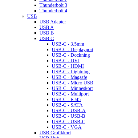
Thunderbolt 3
Thunderbolt 4
USB
USB Adapter
USB A
USB B
USB C
USB-C - 3.5mm
USB-C - Displayport
USB-C - Dockning
USB-C - DVI
USB-C - HDMI
USB-C - Lightning
USB-C - Magsafe
USB-C - Micro USB
USB-C - Minneskort
USB-C - Multiport
USB-C - RJ45
USB-C - SATA
USB-C - USB-A
USB-C - USB-B
USB-C - USB-C
USB-C - VGA
USB Grafikkort