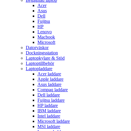
Begagnad laptop
Acer
Asus
Dell
Fujitsu
HP
Lenovo
Macbook
Microsoft
Datorväskor
Dockningsstation
Laptopkylare & Stöd
Laptoptillbehör
Laptopladdare
Acer laddare
Apple laddare
Asus laddare
Compaq laddare
Dell laddare
Fujitsu laddare
HP laddare
IBM laddare
Intel laddare
Microsoft laddare
MSI laddare