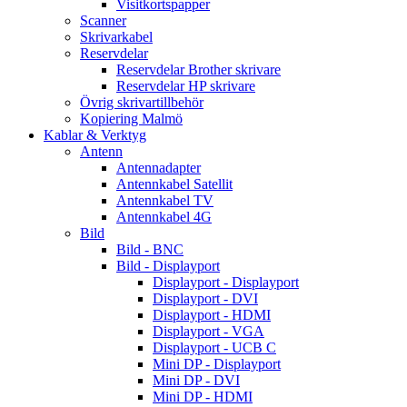
Visitkortspapper
Scanner
Skrivarkabel
Reservdelar
Reservdelar Brother skrivare
Reservdelar HP skrivare
Övrig skrivartillbehör
Kopiering Malmö
Kablar & Verktyg
Antenn
Antennadapter
Antennkabel Satellit
Antennkabel TV
Antennkabel 4G
Bild
Bild - BNC
Bild - Displayport
Displayport - Displayport
Displayport - DVI
Displayport - HDMI
Displayport - VGA
Displayport - UCB C
Mini DP - Displayport
Mini DP - DVI
Mini DP - HDMI