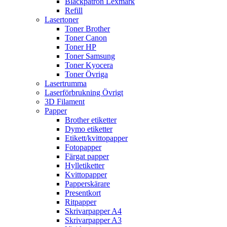
Bläckpatron Lexmark
Refill
Lasertoner
Toner Brother
Toner Canon
Toner HP
Toner Samsung
Toner Kyocera
Toner Övriga
Lasertrumma
Laserförbrukning Övrigt
3D Filament
Papper
Brother etiketter
Dymo etiketter
Etikett/kvittopapper
Fotopapper
Färgat papper
Hylletiketter
Kvittopapper
Papperskärare
Presentkort
Ritpapper
Skrivarpapper A4
Skrivarpapper A3