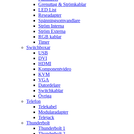
Grenuttag & Strömkablar
LED List
Reseadapter
Spänningsomvandlare
Ström Interna
Ström Externa
RGB kablar
Timer
Switchboxar
USB
DVI
HDMI
Komponentvideo
KVM
VGA
Datordelare
Switchkablar
Övriga
Telefon
Telekabel
Modularadapter
Telejack
Thunderbolt
Thunderbolt 1
Thunderbolt 2