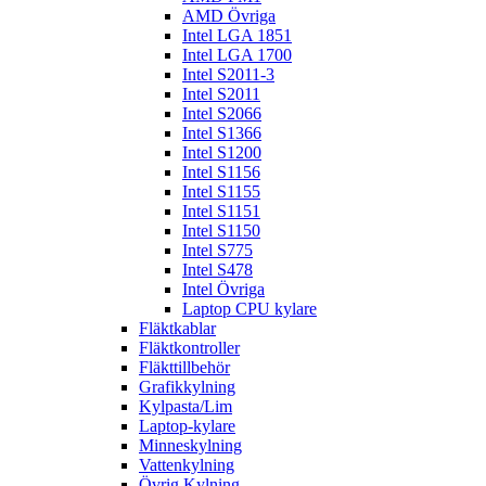
AMD Övriga
Intel LGA 1851
Intel LGA 1700
Intel S2011-3
Intel S2011
Intel S2066
Intel S1366
Intel S1200
Intel S1156
Intel S1155
Intel S1151
Intel S1150
Intel S775
Intel S478
Intel Övriga
Laptop CPU kylare
Fläktkablar
Fläktkontroller
Fläkttillbehör
Grafikkylning
Kylpasta/Lim
Laptop-kylare
Minneskylning
Vattenkylning
Övrig Kylning