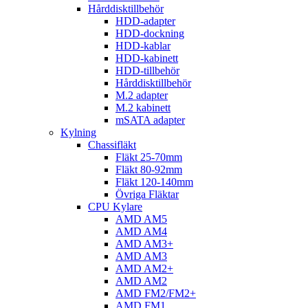
Hårddisktillbehör
HDD-adapter
HDD-dockning
HDD-kablar
HDD-kabinett
HDD-tillbehör
Hårddisktillbehör
M.2 adapter
M.2 kabinett
mSATA adapter
Kylning
Chassifläkt
Fläkt 25-70mm
Fläkt 80-92mm
Fläkt 120-140mm
Övriga Fläktar
CPU Kylare
AMD AM5
AMD AM4
AMD AM3+
AMD AM3
AMD AM2+
AMD AM2
AMD FM2/FM2+
AMD FM1