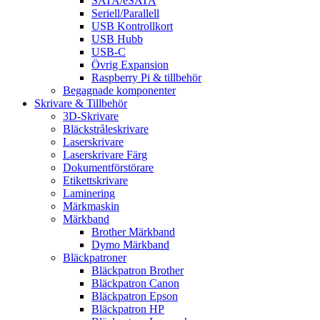
SATA/eSATA
Seriell/Parallell
USB Kontrollkort
USB Hubb
USB-C
Övrig Expansion
Raspberry Pi & tillbehör
Begagnade komponenter
Skrivare & Tillbehör
3D-Skrivare
Bläckstråleskrivare
Laserskrivare
Laserskrivare Färg
Dokumentförstörare
Etikettskrivare
Laminering
Märkmaskin
Märkband
Brother Märkband
Dymo Märkband
Bläckpatroner
Bläckpatron Brother
Bläckpatron Canon
Bläckpatron Epson
Bläckpatron HP