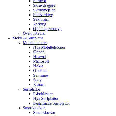
Skruvar
Skruvdragare
Skruvmejslar
Skärverktyg
Säkringar
Verktyg
Öppningsverktyg
Övrigt Kablar
Mobil & Surfplatta
Mobiltelefoner
Nya Mobiltelefoner
iPhone
Huawei
Microsoft
Nokia
OnePlus
Samsung
Sony
Xiaomi
Surfplattor
E-bokläsare
Nya Surfplattor
Begagnade Surfplattor
Smartklockor
Smartklockor