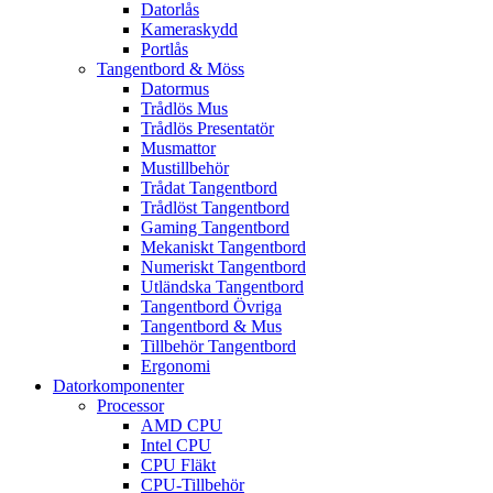
Datorlås
Kameraskydd
Portlås
Tangentbord & Möss
Datormus
Trådlös Mus
Trådlös Presentatör
Musmattor
Mustillbehör
Trådat Tangentbord
Trådlöst Tangentbord
Gaming Tangentbord
Mekaniskt Tangentbord
Numeriskt Tangentbord
Utländska Tangentbord
Tangentbord Övriga
Tangentbord & Mus
Tillbehör Tangentbord
Ergonomi
Datorkomponenter
Processor
AMD CPU
Intel CPU
CPU Fläkt
CPU-Tillbehör