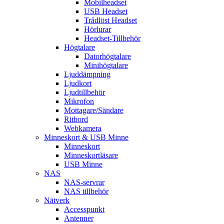
Mobilheadset
USB Headset
Trådlöst Headset
Hörlurar
Headset-Tillbehör
Högtalare
Datorhögtalare
Minihögtalare
Ljuddämpning
Ljudkort
Ljudtillbehör
Mikrofon
Mottagare/Sändare
Ritbord
Webkamera
Minneskort & USB Minne
Minneskort
Minneskortläsare
USB Minne
NAS
NAS-servrar
NAS tillbehör
Nätverk
Accesspunkt
Antenner