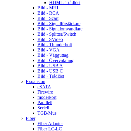
HDMI - Trådlöst
Bild - MHL
Bild - RCA
Bild - Scart
Bild - Signalförstärkare
Bild - Signalomvandlare
Bild - Splitter/Switch
Bild - SVideo
Bild - Thunderbolt
Bild - VGA
Bild - Vägguttag
Bild - Övervakning
Bild - USB A
Bild - USB C
Bild - Trådlöst
Expansion
eSATA
Firewire
moderkort
Parallell
Seriell
TGB/Mus
Fiber
Fiber Adapter
Fiber LC-LC