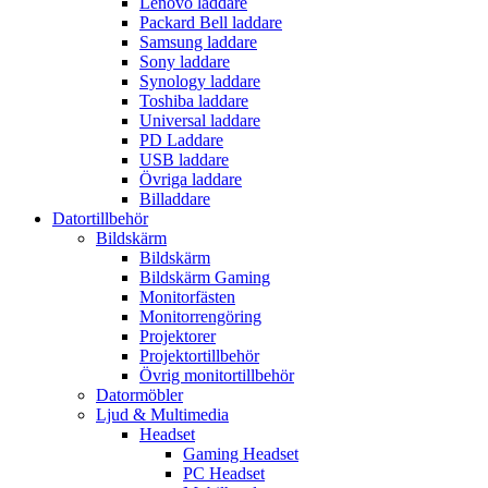
Lenovo laddare
Packard Bell laddare
Samsung laddare
Sony laddare
Synology laddare
Toshiba laddare
Universal laddare
PD Laddare
USB laddare
Övriga laddare
Billaddare
Datortillbehör
Bildskärm
Bildskärm
Bildskärm Gaming
Monitorfästen
Monitorrengöring
Projektorer
Projektortillbehör
Övrig monitortillbehör
Datormöbler
Ljud & Multimedia
Headset
Gaming Headset
PC Headset