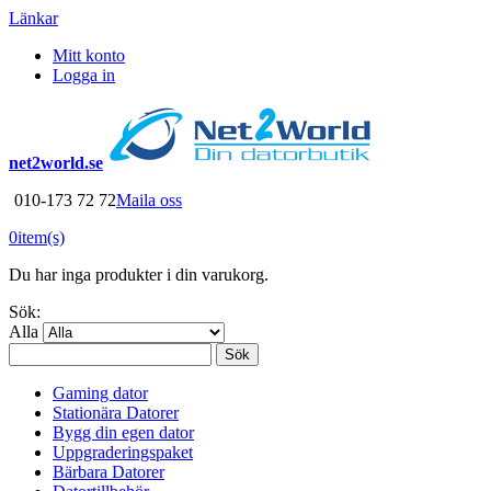
Länkar
Mitt konto
Logga in
net2world.se
010-173 72 72
Maila oss
0
item(s)
Du har inga produkter i din varukorg.
Sök:
Alla
Sök
Gaming dator
Stationära Datorer
Bygg din egen dator
Uppgraderingspaket
Bärbara Datorer