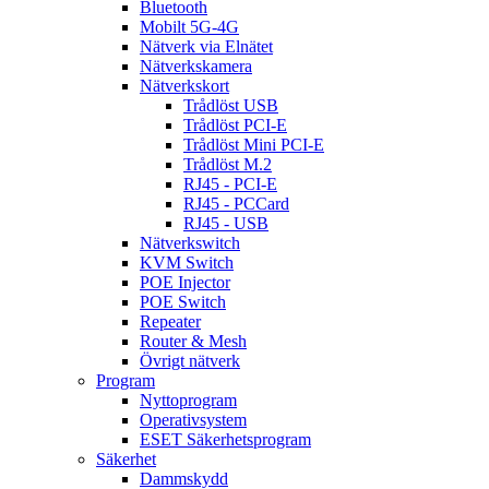
Bluetooth
Mobilt 5G-4G
Nätverk via Elnätet
Nätverkskamera
Nätverkskort
Trådlöst USB
Trådlöst PCI-E
Trådlöst Mini PCI-E
Trådlöst M.2
RJ45 - PCI-E
RJ45 - PCCard
RJ45 - USB
Nätverkswitch
KVM Switch
POE Injector
POE Switch
Repeater
Router & Mesh
Övrigt nätverk
Program
Nyttoprogram
Operativsystem
ESET Säkerhetsprogram
Säkerhet
Dammskydd