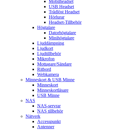
Mobilheadset
USB Headset
Trådlöst Headset
Hörlurar
Headset-Tillbehör
Högtalare
Datorhögtalare
Minihögtalare
Ljuddämpning
Ljudkort
Ljudtillbehör
Mikrofon
Mottagare/Sändare
Ritbord
Webkamera
Minneskort & USB Minne
Minneskort
Minneskortläsare
USB Minne
NAS
NAS-servrar
NAS tillbehör
Nätverk
Accesspunkt
Antenner