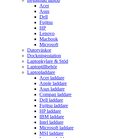
Begagnad laptop
Acer
Asus
Dell
Fujitsu
HP
Lenovo
Macbook
Microsoft
Datorväskor
Dockningsstation
Laptopkylare & Stöd
Laptoptillbehör
Laptopladdare
Acer laddare
Apple laddare
Asus laddare
Compaq laddare
Dell laddare
Fujitsu laddare
HP laddare
IBM laddare
Intel laddare
Microsoft laddare
MSI laddare