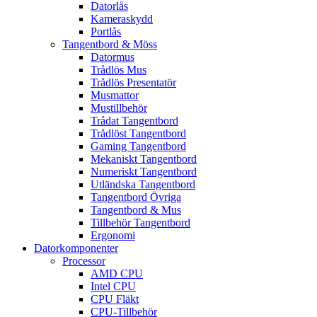
Datorlås
Kameraskydd
Portlås
Tangentbord & Möss
Datormus
Trådlös Mus
Trådlös Presentatör
Musmattor
Mustillbehör
Trådat Tangentbord
Trådlöst Tangentbord
Gaming Tangentbord
Mekaniskt Tangentbord
Numeriskt Tangentbord
Utländska Tangentbord
Tangentbord Övriga
Tangentbord & Mus
Tillbehör Tangentbord
Ergonomi
Datorkomponenter
Processor
AMD CPU
Intel CPU
CPU Fläkt
CPU-Tillbehör