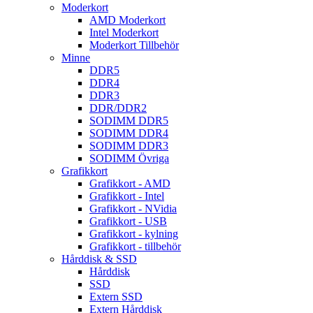
Moderkort
AMD Moderkort
Intel Moderkort
Moderkort Tillbehör
Minne
DDR5
DDR4
DDR3
DDR/DDR2
SODIMM DDR5
SODIMM DDR4
SODIMM DDR3
SODIMM Övriga
Grafikkort
Grafikkort - AMD
Grafikkort - Intel
Grafikkort - NVidia
Grafikkort - USB
Grafikkort - kylning
Grafikkort - tillbehör
Hårddisk & SSD
Hårddisk
SSD
Extern SSD
Extern Hårddisk