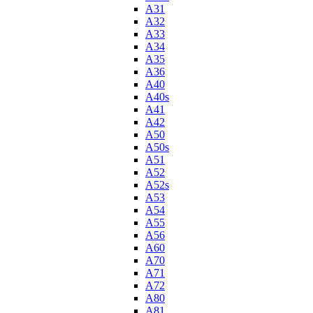
A31
A32
A33
A34
A35
A36
A40
A40s
A41
A42
A50
A50s
A51
A52
A52s
A53
A54
A55
A56
A60
A70
A71
A72
A80
A81