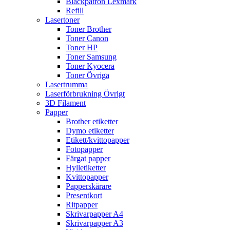
Bläckpatron Lexmark
Refill
Lasertoner
Toner Brother
Toner Canon
Toner HP
Toner Samsung
Toner Kyocera
Toner Övriga
Lasertrumma
Laserförbrukning Övrigt
3D Filament
Papper
Brother etiketter
Dymo etiketter
Etikett/kvittopapper
Fotopapper
Färgat papper
Hylletiketter
Kvittopapper
Papperskärare
Presentkort
Ritpapper
Skrivarpapper A4
Skrivarpapper A3