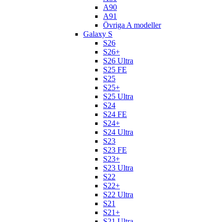
A90
A91
Övriga A modeller
Galaxy S
S26
S26+
S26 Ultra
S25 FE
S25
S25+
S25 Ultra
S24
S24 FE
S24+
S24 Ultra
S23
S23 FE
S23+
S23 Ultra
S22
S22+
S22 Ultra
S21
S21+
S21 Ultra