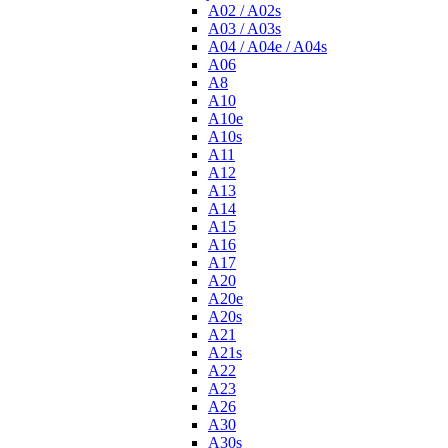
A02 / A02s
A03 / A03s
A04 / A04e / A04s
A06
A8
A10
A10e
A10s
A11
A12
A13
A14
A15
A16
A17
A20
A20e
A20s
A21
A21s
A22
A23
A26
A30
A30s