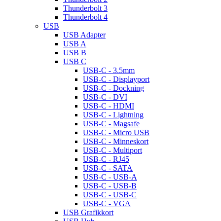
Thunderbolt 3
Thunderbolt 4
USB
USB Adapter
USB A
USB B
USB C
USB-C - 3.5mm
USB-C - Displayport
USB-C - Dockning
USB-C - DVI
USB-C - HDMI
USB-C - Lightning
USB-C - Magsafe
USB-C - Micro USB
USB-C - Minneskort
USB-C - Multiport
USB-C - RJ45
USB-C - SATA
USB-C - USB-A
USB-C - USB-B
USB-C - USB-C
USB-C - VGA
USB Grafikkort