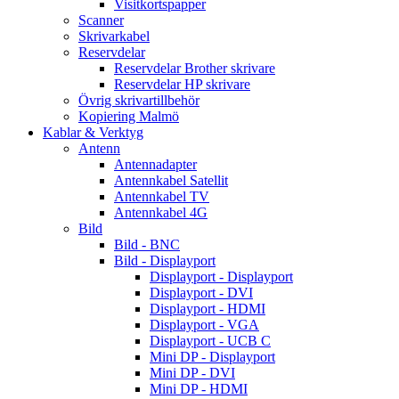
Visitkortspapper
Scanner
Skrivarkabel
Reservdelar
Reservdelar Brother skrivare
Reservdelar HP skrivare
Övrig skrivartillbehör
Kopiering Malmö
Kablar & Verktyg
Antenn
Antennadapter
Antennkabel Satellit
Antennkabel TV
Antennkabel 4G
Bild
Bild - BNC
Bild - Displayport
Displayport - Displayport
Displayport - DVI
Displayport - HDMI
Displayport - VGA
Displayport - UCB C
Mini DP - Displayport
Mini DP - DVI
Mini DP - HDMI