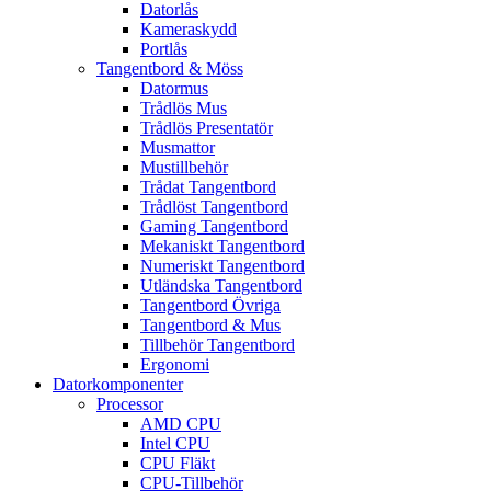
Datorlås
Kameraskydd
Portlås
Tangentbord & Möss
Datormus
Trådlös Mus
Trådlös Presentatör
Musmattor
Mustillbehör
Trådat Tangentbord
Trådlöst Tangentbord
Gaming Tangentbord
Mekaniskt Tangentbord
Numeriskt Tangentbord
Utländska Tangentbord
Tangentbord Övriga
Tangentbord & Mus
Tillbehör Tangentbord
Ergonomi
Datorkomponenter
Processor
AMD CPU
Intel CPU
CPU Fläkt
CPU-Tillbehör