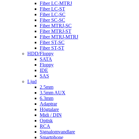
Fiber LC-MTRJ
Fiber LC-ST
Fiber LC-SC
Fiber SC-SC
Fiber MTRJ-SC
Fiber MTRJ-ST
Fiber MTRJ-MTRJ
Fiber ST-SC
Fiber ST-ST
HDD/Floppy
SATA
Floppy
IDE
SAS
Ljud
2.5mm
3.5mm AUX
6.3mm
Adaptrar
Högtalare
Midi / DIN
Optisk
RCA
Signalomvandlare
Smartphone