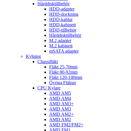
Hårddisktillbehör
HDD-adapter
HDD-dockning
HDD-kablar
HDD-kabinett
HDD-tillbehör
Hårddisktillbehör
M.2 adapter
M.2 kabinett
mSATA adapter
Kylning
Chassifläkt
Fläkt 25-70mm
Fläkt 80-92mm
Fläkt 120-140mm
Övriga Fläktar
CPU Kylare
AMD AM5
AMD AM4
AMD AM3+
AMD AM3
AMD AM2+
AMD AM2
AMD FM2/FM2+
AMD FM1