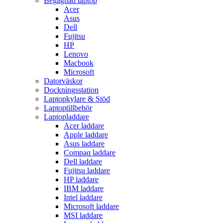
Begagnad laptop
Acer
Asus
Dell
Fujitsu
HP
Lenovo
Macbook
Microsoft
Datorväskor
Dockningsstation
Laptopkylare & Stöd
Laptoptillbehör
Laptopladdare
Acer laddare
Apple laddare
Asus laddare
Compaq laddare
Dell laddare
Fujitsu laddare
HP laddare
IBM laddare
Intel laddare
Microsoft laddare
MSI laddare