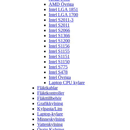
AMD Övriga
Intel LGA 1851
Intel LGA 1700
Intel S2011-3
Intel S2011
Intel S2066
Intel S1366
Intel S1200
Intel S1156
Intel S1155
Intel S1151
Intel S1150
Intel S775
Intel S478
Intel Övriga
Laptop CPU kylare
Fläktkablar
Fläktkontroller
Fläkttillbehör
Grafikkylning
Kylpasta/Lim
Laptop-kylare
Minneskylning
Vattenkylning
Övrig Kylning