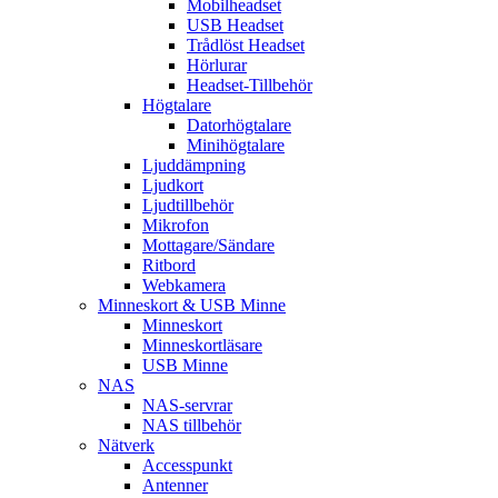
Mobilheadset
USB Headset
Trådlöst Headset
Hörlurar
Headset-Tillbehör
Högtalare
Datorhögtalare
Minihögtalare
Ljuddämpning
Ljudkort
Ljudtillbehör
Mikrofon
Mottagare/Sändare
Ritbord
Webkamera
Minneskort & USB Minne
Minneskort
Minneskortläsare
USB Minne
NAS
NAS-servrar
NAS tillbehör
Nätverk
Accesspunkt
Antenner