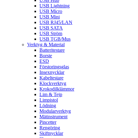
USB Hub
USB Lightning
USB Micro
USB Mini
USB RJ45/LAN
USB SATA
USB Ström
USB TGB/Mus
Verktyg & Material
Batteritestare
Borste
ESD
Förstoringsglas
Insexnycklar
Kabeltestare
Klockverktyg
Krokodilklämmor
Lim & Tejp
Limpistol
Lödning
Modularverktyg
Mätinstrument
Pincetter
Rengöring
Skiftnycklar