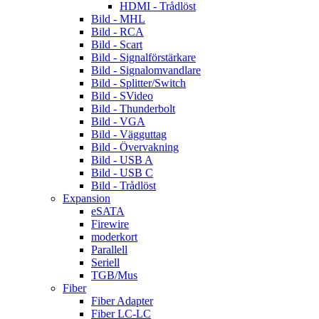
HDMI - Trådlöst
Bild - MHL
Bild - RCA
Bild - Scart
Bild - Signalförstärkare
Bild - Signalomvandlare
Bild - Splitter/Switch
Bild - SVideo
Bild - Thunderbolt
Bild - VGA
Bild - Vägguttag
Bild - Övervakning
Bild - USB A
Bild - USB C
Bild - Trådlöst
Expansion
eSATA
Firewire
moderkort
Parallell
Seriell
TGB/Mus
Fiber
Fiber Adapter
Fiber LC-LC