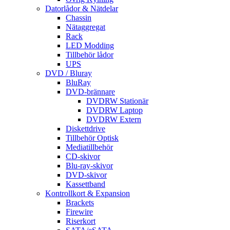
Datorlådor & Nätdelar
Chassin
Nätaggregat
Rack
LED Modding
Tillbehör lådor
UPS
DVD / Bluray
BluRay
DVD-brännare
DVDRW Stationär
DVDRW Laptop
DVDRW Extern
Diskettdrive
Tillbehör Optisk
Mediatillbehör
CD-skivor
Blu-ray-skivor
DVD-skivor
Kassettband
Kontrollkort & Expansion
Brackets
Firewire
Riserkort