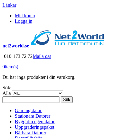
Länkar
Mitt konto
Logga in
net2world.se
010-173 72 72
Maila oss
0
item(s)
Du har inga produkter i din varukorg.
Sök:
Alla
Sök
Gaming dator
Stationära Datorer
Bygg din egen dator
Uppgraderingspaket
Bärbara Datorer