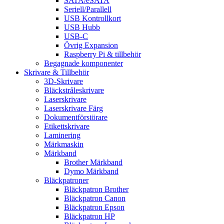
SATA/eSATA
Seriell/Parallell
USB Kontrollkort
USB Hubb
USB-C
Övrig Expansion
Raspberry Pi & tillbehör
Begagnade komponenter
Skrivare & Tillbehör
3D-Skrivare
Bläckstråleskrivare
Laserskrivare
Laserskrivare Färg
Dokumentförstörare
Etikettskrivare
Laminering
Märkmaskin
Märkband
Brother Märkband
Dymo Märkband
Bläckpatroner
Bläckpatron Brother
Bläckpatron Canon
Bläckpatron Epson
Bläckpatron HP