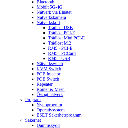
Bluetooth
Mobilt 5G-4G
Nätverk via Elnätet
Nätverkskamera
Nätverkskort
Trådlöst USB
Trådlöst PCI-E
Trådlöst Mini PCI-E
Trådlöst M.2
RJ45 - PCI-E
RJ45 - PCCard
RJ45 - USB
Nätverkswitch
KVM Switch
POE Injector
POE Switch
Repeater
Router & Mesh
Övrigt nätverk
Program
Nyttoprogram
Operativsystem
ESET Säkerhetsprogram
Säkerhet
Dammskydd