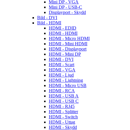
Mini DP - VGA
Mini DP - USB-C
Displayport - Skydd
Bild - DVI
Bild - HDMI
HDMI - EDID
HDMI - HDMI
HDMI - Micro HDMI
HDMI - Mini HDMI
HDMI - Displayport
HDMI - Mini DP
HDMI - DVI
HDMI - Scart
HDMI - VGA
HDMI - Ljud
HDMI - Lightning
HDMI - Micro USB
HDMI - RCA
HDMI - USB A
HDMI - USB C
HDMI - RJ45
HDMI - Splitter
HDMI - Switch
HDMI - Uttag
HDMI - Skydd