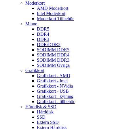
Moderkort
AMD Moderkort
Intel Moderkort
Moderkort Tillbehör
Minne
DDR5
DDR4
DDR3
DDR/DDR2
SODIMM DDR5
SODIMM DDR4
SODIMM DDR3
SODIMM Övriga
Grafikkort
Grafikkort - AMD
Grafikkort - Intel
Grafikkort - NVidia
Grafikkort - USB
Grafikkort - kylning
Grafikkort - tillbehör
Hårddisk & SSD
Hårddisk
SSD
Extern SSD
Extern Hårddisk