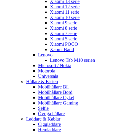
Xiaomi 13 serie
Xiaomi 12 serie
Xiaomi 11 serie
Xiaomi 10 serie
Xiaomi 9 serie
Xiaomi 8 serie
Xiaomi 7 serie
Xiaomi 5 serie
Xiaomi POCO
Xaomi Band
Lenovo
Lenovo Tab M10 serien
Microsoft / Nokia
Motorola
Universala
Hållare & Fästen
Mobilhållare Bil
Mobilhållare Bord
Mobilhållare Cykel
Mobilhållare Gaming
Selfie
Övriga hållare
Laddare & Kablar
Ciggladdare
Hemladdare