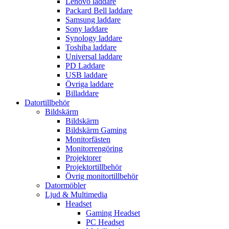
Lenovo laddare
Packard Bell laddare
Samsung laddare
Sony laddare
Synology laddare
Toshiba laddare
Universal laddare
PD Laddare
USB laddare
Övriga laddare
Billaddare
Datortillbehör
Bildskärm
Bildskärm
Bildskärm Gaming
Monitorfästen
Monitorrengöring
Projektorer
Projektortillbehör
Övrig monitortillbehör
Datormöbler
Ljud & Multimedia
Headset
Gaming Headset
PC Headset