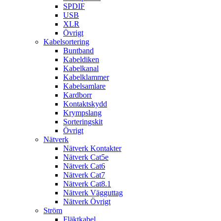
SPDIF
USB
XLR
Övrigt
Kabelsortering
Buntband
Kabeldiken
Kabelkanal
Kabelklammer
Kabelsamlare
Kardborr
Kontaktskydd
Krympslang
Sorteringskit
Övrigt
Nätverk
Nätverk Kontakter
Nätverk Cat5e
Nätverk Cat6
Nätverk Cat7
Nätverk Cat8.1
Nätverk Vägguttag
Nätverk Övrigt
Ström
Fläktkabel