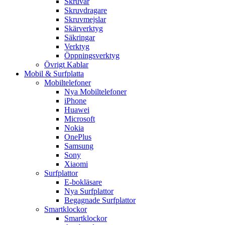
Skruvar
Skruvdragare
Skruvmejslar
Skärverktyg
Säkringar
Verktyg
Öppningsverktyg
Övrigt Kablar
Mobil & Surfplatta
Mobiltelefoner
Nya Mobiltelefoner
iPhone
Huawei
Microsoft
Nokia
OnePlus
Samsung
Sony
Xiaomi
Surfplattor
E-bokläsare
Nya Surfplattor
Begagnade Surfplattor
Smartklockor
Smartklockor