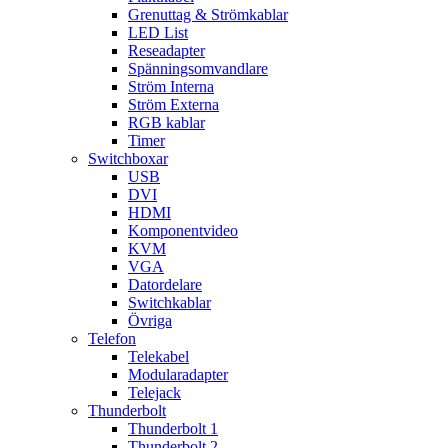
Grenuttag & Strömkablar
LED List
Reseadapter
Spänningsomvandlare
Ström Interna
Ström Externa
RGB kablar
Timer
Switchboxar
USB
DVI
HDMI
Komponentvideo
KVM
VGA
Datordelare
Switchkablar
Övriga
Telefon
Telekabel
Modularadapter
Telejack
Thunderbolt
Thunderbolt 1
Thunderbolt 2