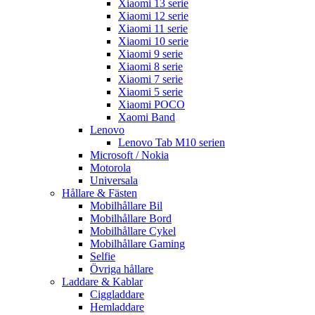
Xiaomi 13 serie
Xiaomi 12 serie
Xiaomi 11 serie
Xiaomi 10 serie
Xiaomi 9 serie
Xiaomi 8 serie
Xiaomi 7 serie
Xiaomi 5 serie
Xiaomi POCO
Xaomi Band
Lenovo
Lenovo Tab M10 serien
Microsoft / Nokia
Motorola
Universala
Hållare & Fästen
Mobilhållare Bil
Mobilhållare Bord
Mobilhållare Cykel
Mobilhållare Gaming
Selfie
Övriga hållare
Laddare & Kablar
Ciggladdare
Hemladdare