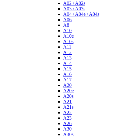
A02 / A02s
A03 / A03s
A04 / A04e / A04s
A06
A8
A10
A10e
A10s
A11
A12
A13
A14
A15
A16
A17
A20
A20e
A20s
A21
A21s
A22
A23
A26
A30
A30s