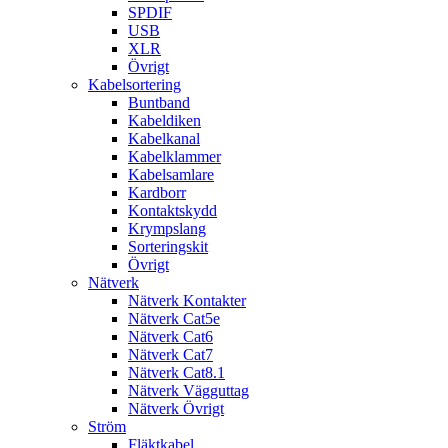
SPDIF
USB
XLR
Övrigt
Kabelsortering
Buntband
Kabeldiken
Kabelkanal
Kabelklammer
Kabelsamlare
Kardborr
Kontaktskydd
Krympslang
Sorteringskit
Övrigt
Nätverk
Nätverk Kontakter
Nätverk Cat5e
Nätverk Cat6
Nätverk Cat7
Nätverk Cat8.1
Nätverk Vägguttag
Nätverk Övrigt
Ström
Fläktkabel