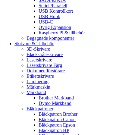
SATA/eSATA
Seriell/Parallell
USB Kontrollkort
USB Hubb
USB-C
Övrig Expansion
Raspberry Pi & tillbehör
Begagnade komponenter
Skrivare & Tillbehör
3D-Skrivare
Bläckstråleskrivare
Laserskrivare
Laserskrivare Färg
Dokumentförstörare
Etikettskrivare
Laminering
Märkmaskin
Märkband
Brother Märkband
Dymo Märkband
Bläckpatroner
Bläckpatron Brother
Bläckpatron Canon
Bläckpatron Epson
Bläckpatron HP