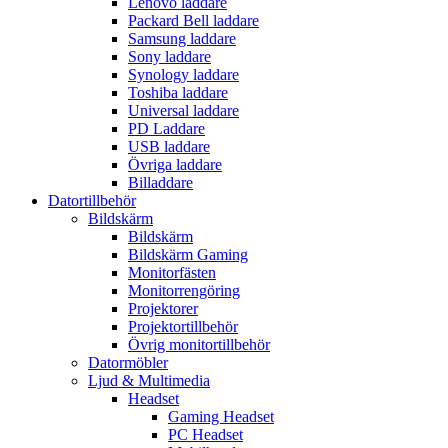
Lenovo laddare
Packard Bell laddare
Samsung laddare
Sony laddare
Synology laddare
Toshiba laddare
Universal laddare
PD Laddare
USB laddare
Övriga laddare
Billaddare
Datortillbehör
Bildskärm
Bildskärm
Bildskärm Gaming
Monitorfästen
Monitorrengöring
Projektorer
Projektortillbehör
Övrig monitortillbehör
Datormöbler
Ljud & Multimedia
Headset
Gaming Headset
PC Headset