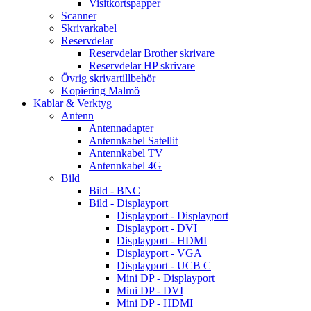
Visitkortspapper
Scanner
Skrivarkabel
Reservdelar
Reservdelar Brother skrivare
Reservdelar HP skrivare
Övrig skrivartillbehör
Kopiering Malmö
Kablar & Verktyg
Antenn
Antennadapter
Antennkabel Satellit
Antennkabel TV
Antennkabel 4G
Bild
Bild - BNC
Bild - Displayport
Displayport - Displayport
Displayport - DVI
Displayport - HDMI
Displayport - VGA
Displayport - UCB C
Mini DP - Displayport
Mini DP - DVI
Mini DP - HDMI