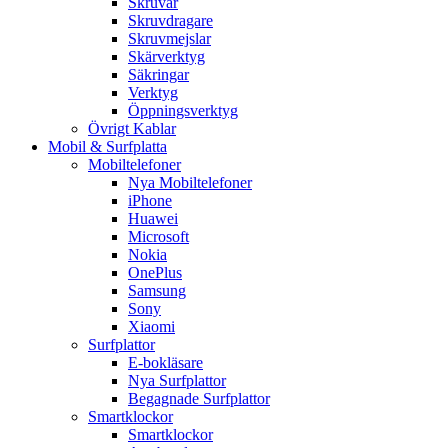
Skruvar
Skruvdragare
Skruvmejslar
Skärverktyg
Säkringar
Verktyg
Öppningsverktyg
Övrigt Kablar
Mobil & Surfplatta
Mobiltelefoner
Nya Mobiltelefoner
iPhone
Huawei
Microsoft
Nokia
OnePlus
Samsung
Sony
Xiaomi
Surfplattor
E-bokläsare
Nya Surfplattor
Begagnade Surfplattor
Smartklockor
Smartklockor