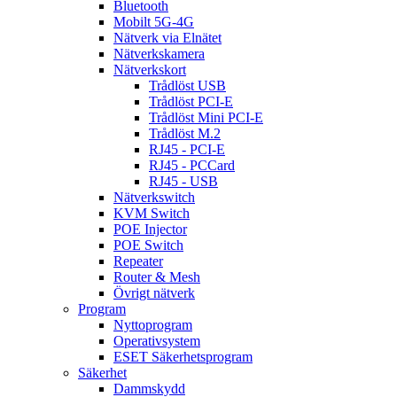
Bluetooth
Mobilt 5G-4G
Nätverk via Elnätet
Nätverkskamera
Nätverkskort
Trådlöst USB
Trådlöst PCI-E
Trådlöst Mini PCI-E
Trådlöst M.2
RJ45 - PCI-E
RJ45 - PCCard
RJ45 - USB
Nätverkswitch
KVM Switch
POE Injector
POE Switch
Repeater
Router & Mesh
Övrigt nätverk
Program
Nyttoprogram
Operativsystem
ESET Säkerhetsprogram
Säkerhet
Dammskydd