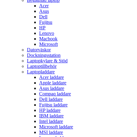
Begagnad laptop
Acer
Asus
Dell
Fujitsu
HP
Lenovo
Macbook
Microsoft
Datorväskor
Dockningsstation
Laptopkylare & Stöd
Laptoptillbehör
Laptopladdare
Acer laddare
Apple laddare
Asus laddare
Compaq laddare
Dell laddare
Fujitsu laddare
HP laddare
IBM laddare
Intel laddare
Microsoft laddare
MSI laddare