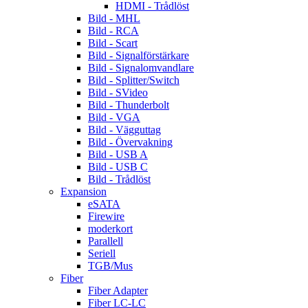
HDMI - Trådlöst
Bild - MHL
Bild - RCA
Bild - Scart
Bild - Signalförstärkare
Bild - Signalomvandlare
Bild - Splitter/Switch
Bild - SVideo
Bild - Thunderbolt
Bild - VGA
Bild - Vägguttag
Bild - Övervakning
Bild - USB A
Bild - USB C
Bild - Trådlöst
Expansion
eSATA
Firewire
moderkort
Parallell
Seriell
TGB/Mus
Fiber
Fiber Adapter
Fiber LC-LC