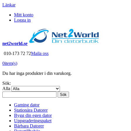
Länkar
Mitt konto
Logga in
net2world.se
010-173 72 72
Maila oss
0
item(s)
Du har inga produkter i din varukorg.
Sök:
Alla
Sök
Gaming dator
Stationära Datorer
Bygg din egen dator
Uppgraderingspaket
Bärbara Datorer