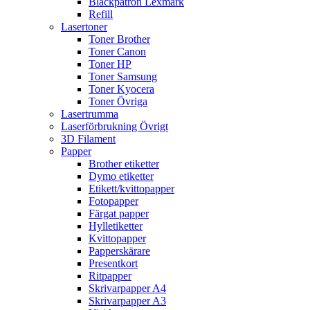
Bläckpatron Lexmark
Refill
Lasertoner
Toner Brother
Toner Canon
Toner HP
Toner Samsung
Toner Kyocera
Toner Övriga
Lasertrumma
Laserförbrukning Övrigt
3D Filament
Papper
Brother etiketter
Dymo etiketter
Etikett/kvittopapper
Fotopapper
Färgat papper
Hylletiketter
Kvittopapper
Papperskärare
Presentkort
Ritpapper
Skrivarpapper A4
Skrivarpapper A3