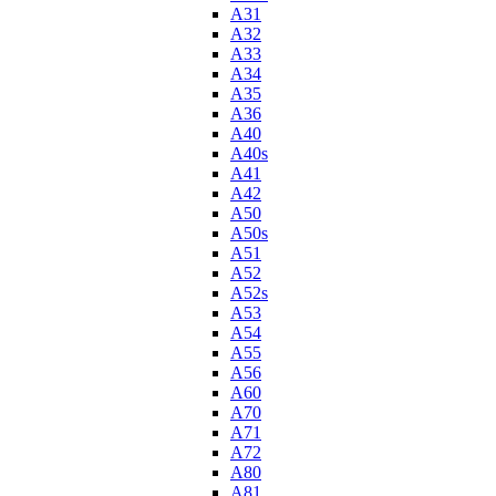
A31
A32
A33
A34
A35
A36
A40
A40s
A41
A42
A50
A50s
A51
A52
A52s
A53
A54
A55
A56
A60
A70
A71
A72
A80
A81