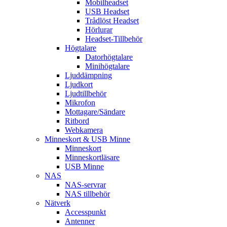
Mobilheadset
USB Headset
Trådlöst Headset
Hörlurar
Headset-Tillbehör
Högtalare
Datorhögtalare
Minihögtalare
Ljuddämpning
Ljudkort
Ljudtillbehör
Mikrofon
Mottagare/Sändare
Ritbord
Webkamera
Minneskort & USB Minne
Minneskort
Minneskortläsare
USB Minne
NAS
NAS-servrar
NAS tillbehör
Nätverk
Accesspunkt
Antenner