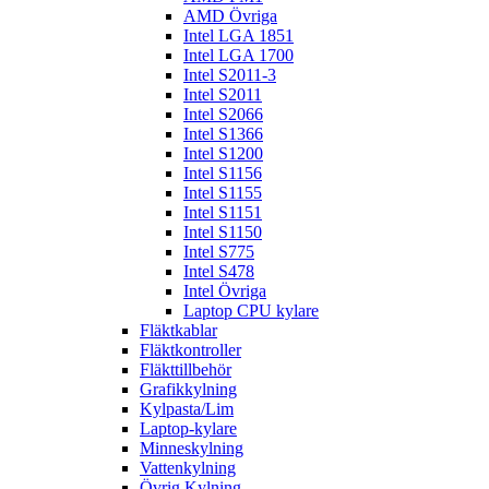
AMD Övriga
Intel LGA 1851
Intel LGA 1700
Intel S2011-3
Intel S2011
Intel S2066
Intel S1366
Intel S1200
Intel S1156
Intel S1155
Intel S1151
Intel S1150
Intel S775
Intel S478
Intel Övriga
Laptop CPU kylare
Fläktkablar
Fläktkontroller
Fläkttillbehör
Grafikkylning
Kylpasta/Lim
Laptop-kylare
Minneskylning
Vattenkylning
Övrig Kylning