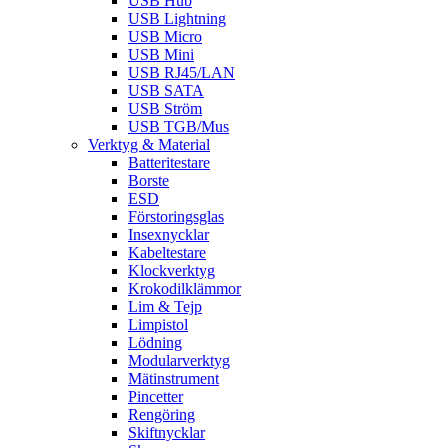
USB Hub
USB Lightning
USB Micro
USB Mini
USB RJ45/LAN
USB SATA
USB Ström
USB TGB/Mus
Verktyg & Material
Batteritestare
Borste
ESD
Förstoringsglas
Insexnycklar
Kabeltestare
Klockverktyg
Krokodilklämmor
Lim & Tejp
Limpistol
Lödning
Modularverktyg
Mätinstrument
Pincetter
Rengöring
Skiftnycklar