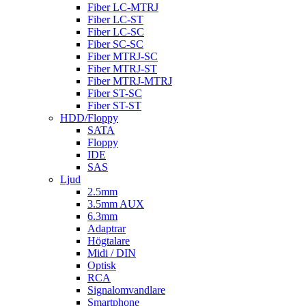
Fiber LC-MTRJ
Fiber LC-ST
Fiber LC-SC
Fiber SC-SC
Fiber MTRJ-SC
Fiber MTRJ-ST
Fiber MTRJ-MTRJ
Fiber ST-SC
Fiber ST-ST
HDD/Floppy
SATA
Floppy
IDE
SAS
Ljud
2.5mm
3.5mm AUX
6.3mm
Adaptrar
Högtalare
Midi / DIN
Optisk
RCA
Signalomvandlare
Smartphone