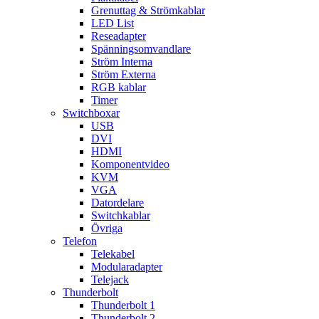
Grenuttag & Strömkablar
LED List
Reseadapter
Spänningsomvandlare
Ström Interna
Ström Externa
RGB kablar
Timer
Switchboxar
USB
DVI
HDMI
Komponentvideo
KVM
VGA
Datordelare
Switchkablar
Övriga
Telefon
Telekabel
Modularadapter
Telejack
Thunderbolt
Thunderbolt 1
Thunderbolt 2