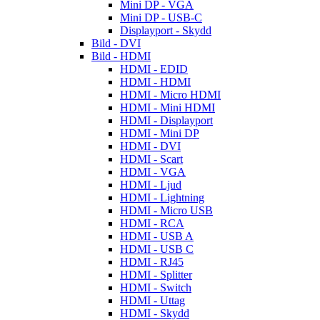
Mini DP - VGA
Mini DP - USB-C
Displayport - Skydd
Bild - DVI
Bild - HDMI
HDMI - EDID
HDMI - HDMI
HDMI - Micro HDMI
HDMI - Mini HDMI
HDMI - Displayport
HDMI - Mini DP
HDMI - DVI
HDMI - Scart
HDMI - VGA
HDMI - Ljud
HDMI - Lightning
HDMI - Micro USB
HDMI - RCA
HDMI - USB A
HDMI - USB C
HDMI - RJ45
HDMI - Splitter
HDMI - Switch
HDMI - Uttag
HDMI - Skydd