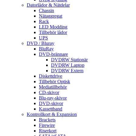
Datorlådor & Nätdelar
Chassin
Nätaggregat
Rack
LED Modding
Tillbehör lådor
UPS
DVD / Bluray
BluRay
DVD-brännare
DVDRW Stationär
DVDRW Laptop
DVDRW Extern
Diskettdrive
Tillbehör Optisk
Mediatillbehör
CD-skivor
Blu-ray-skivor
DVD-skivor
Kassettband
Kontrollkort & Expansion
Brackets
Firewire
Riserkort