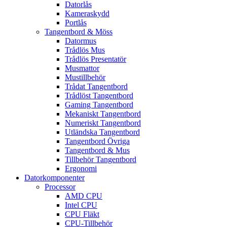
Datorlås
Kameraskydd
Portlås
Tangentbord & Möss
Datormus
Trådlös Mus
Trådlös Presentatör
Musmattor
Mustillbehör
Trådat Tangentbord
Trådlöst Tangentbord
Gaming Tangentbord
Mekaniskt Tangentbord
Numeriskt Tangentbord
Utländska Tangentbord
Tangentbord Övriga
Tangentbord & Mus
Tillbehör Tangentbord
Ergonomi
Datorkomponenter
Processor
AMD CPU
Intel CPU
CPU Fläkt
CPU-Tillbehör