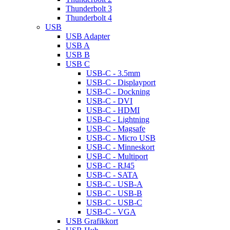
Thunderbolt 3
Thunderbolt 4
USB
USB Adapter
USB A
USB B
USB C
USB-C - 3.5mm
USB-C - Displayport
USB-C - Dockning
USB-C - DVI
USB-C - HDMI
USB-C - Lightning
USB-C - Magsafe
USB-C - Micro USB
USB-C - Minneskort
USB-C - Multiport
USB-C - RJ45
USB-C - SATA
USB-C - USB-A
USB-C - USB-B
USB-C - USB-C
USB-C - VGA
USB Grafikkort