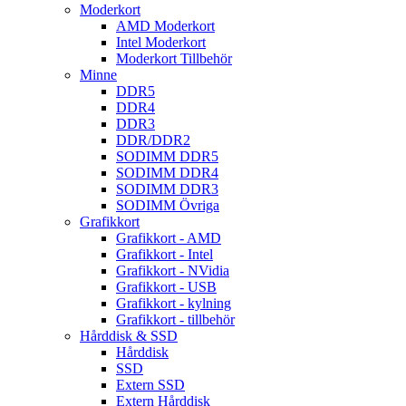
Moderkort
AMD Moderkort
Intel Moderkort
Moderkort Tillbehör
Minne
DDR5
DDR4
DDR3
DDR/DDR2
SODIMM DDR5
SODIMM DDR4
SODIMM DDR3
SODIMM Övriga
Grafikkort
Grafikkort - AMD
Grafikkort - Intel
Grafikkort - NVidia
Grafikkort - USB
Grafikkort - kylning
Grafikkort - tillbehör
Hårddisk & SSD
Hårddisk
SSD
Extern SSD
Extern Hårddisk