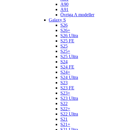
A90
A91
Övriga A modeller
Galaxy S
S26
S26+
S26 Ultra
S25 FE
S25
S25+
S25 Ultra
S24
S24 FE
S24+
S24 Ultra
S23
S23 FE
S23+
S23 Ultra
S22
S22+
S22 Ultra
S21
S21+
S21 Ultra