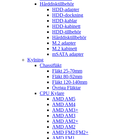
Hårddisktillbehör
HDD-adapter
HDD-dockning
HDD-kablar
HDD-kabinett
HDD-tillbehör
Hårddisktillbehör
M.2 adapter
M.2 kabinett
mSATA adapter
Kylning
Chassifläkt
Fläkt 25-70mm
Fläkt 80-92mm
Fläkt 120-140mm
Övriga Fläktar
CPU Kylare
AMD AM5
AMD AM4
AMD AM3+
AMD AM3
AMD AM2+
AMD AM2
AMD FM2/FM2+
AMD FM1