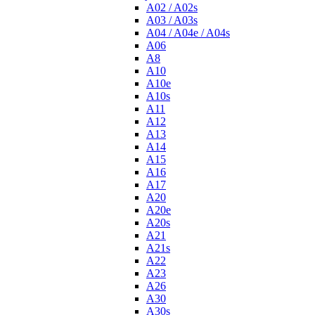
A02 / A02s
A03 / A03s
A04 / A04e / A04s
A06
A8
A10
A10e
A10s
A11
A12
A13
A14
A15
A16
A17
A20
A20e
A20s
A21
A21s
A22
A23
A26
A30
A30s