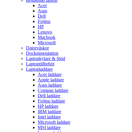
Begagnad laptop
Acer
Asus
Dell
Fujitsu
HP
Lenovo
Macbook
Microsoft
Datorväskor
Dockningsstation
Laptopkylare & Stöd
Laptoptillbehör
Laptopladdare
Acer laddare
Apple laddare
Asus laddare
Compaq laddare
Dell laddare
Fujitsu laddare
HP laddare
IBM laddare
Intel laddare
Microsoft laddare
MSI laddare