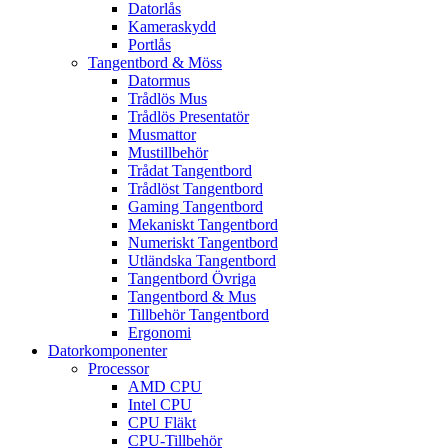
Datorlås
Kameraskydd
Portlås
Tangentbord & Möss
Datormus
Trådlös Mus
Trådlös Presentatör
Musmattor
Mustillbehör
Trådat Tangentbord
Trådlöst Tangentbord
Gaming Tangentbord
Mekaniskt Tangentbord
Numeriskt Tangentbord
Utländska Tangentbord
Tangentbord Övriga
Tangentbord & Mus
Tillbehör Tangentbord
Ergonomi
Datorkomponenter
Processor
AMD CPU
Intel CPU
CPU Fläkt
CPU-Tillbehör