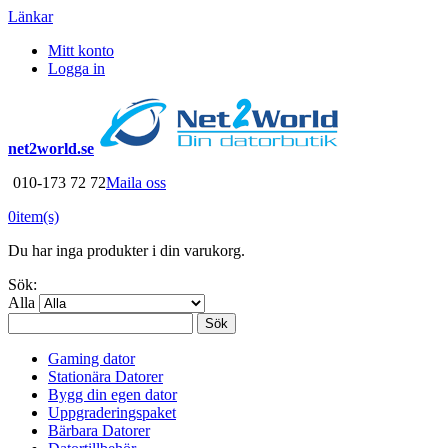
Länkar
Mitt konto
Logga in
net2world.se
010-173 72 72
Maila oss
0
item(s)
Du har inga produkter i din varukorg.
Sök:
Alla
Sök
Gaming dator
Stationära Datorer
Bygg din egen dator
Uppgraderingspaket
Bärbara Datorer