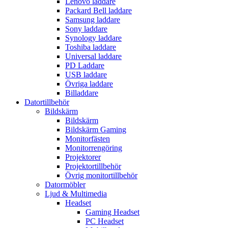
Lenovo laddare
Packard Bell laddare
Samsung laddare
Sony laddare
Synology laddare
Toshiba laddare
Universal laddare
PD Laddare
USB laddare
Övriga laddare
Billaddare
Datortillbehör
Bildskärm
Bildskärm
Bildskärm Gaming
Monitorfästen
Monitorrengöring
Projektorer
Projektortillbehör
Övrig monitortillbehör
Datormöbler
Ljud & Multimedia
Headset
Gaming Headset
PC Headset