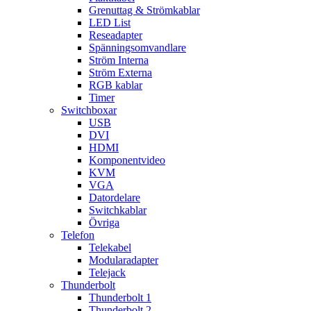
Grenuttag & Strömkablar
LED List
Reseadapter
Spänningsomvandlare
Ström Interna
Ström Externa
RGB kablar
Timer
Switchboxar
USB
DVI
HDMI
Komponentvideo
KVM
VGA
Datordelare
Switchkablar
Övriga
Telefon
Telekabel
Modularadapter
Telejack
Thunderbolt
Thunderbolt 1
Thunderbolt 2