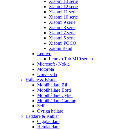
Xiaomi 13 serie
Xiaomi 12 serie
Xiaomi 11 serie
Xiaomi 10 serie
Xiaomi 9 serie
Xiaomi 8 serie
Xiaomi 7 serie
Xiaomi 5 serie
Xiaomi POCO
Xaomi Band
Lenovo
Lenovo Tab M10 serien
Microsoft / Nokia
Motorola
Universala
Hållare & Fästen
Mobilhållare Bil
Mobilhållare Bord
Mobilhållare Cykel
Mobilhållare Gaming
Selfie
Övriga hållare
Laddare & Kablar
Ciggladdare
Hemladdare