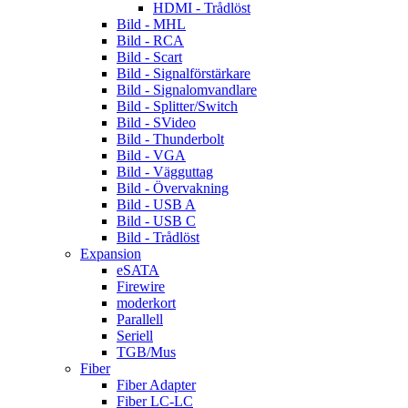
HDMI - Trådlöst
Bild - MHL
Bild - RCA
Bild - Scart
Bild - Signalförstärkare
Bild - Signalomvandlare
Bild - Splitter/Switch
Bild - SVideo
Bild - Thunderbolt
Bild - VGA
Bild - Vägguttag
Bild - Övervakning
Bild - USB A
Bild - USB C
Bild - Trådlöst
Expansion
eSATA
Firewire
moderkort
Parallell
Seriell
TGB/Mus
Fiber
Fiber Adapter
Fiber LC-LC