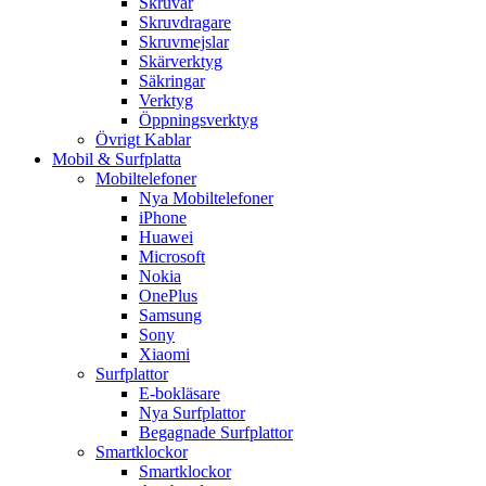
Skruvar
Skruvdragare
Skruvmejslar
Skärverktyg
Säkringar
Verktyg
Öppningsverktyg
Övrigt Kablar
Mobil & Surfplatta
Mobiltelefoner
Nya Mobiltelefoner
iPhone
Huawei
Microsoft
Nokia
OnePlus
Samsung
Sony
Xiaomi
Surfplattor
E-bokläsare
Nya Surfplattor
Begagnade Surfplattor
Smartklockor
Smartklockor