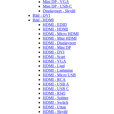
Mini DP - VGA
Mini DP - USB-C
Displayport - Skydd
Bild - DVI
Bild - HDMI
HDMI - EDID
HDMI - HDMI
HDMI - Micro HDMI
HDMI - Mini HDMI
HDMI - Displayport
HDMI - Mini DP
HDMI - DVI
HDMI - Scart
HDMI - VGA
HDMI - Ljud
HDMI - Lightning
HDMI - Micro USB
HDMI - RCA
HDMI - USB A
HDMI - USB C
HDMI - RJ45
HDMI - Splitter
HDMI - Switch
HDMI - Uttag
HDMI - Skydd