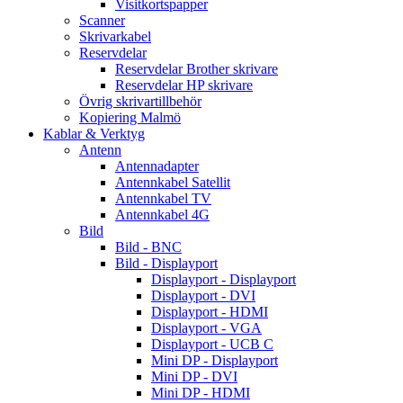
Visitkortspapper
Scanner
Skrivarkabel
Reservdelar
Reservdelar Brother skrivare
Reservdelar HP skrivare
Övrig skrivartillbehör
Kopiering Malmö
Kablar & Verktyg
Antenn
Antennadapter
Antennkabel Satellit
Antennkabel TV
Antennkabel 4G
Bild
Bild - BNC
Bild - Displayport
Displayport - Displayport
Displayport - DVI
Displayport - HDMI
Displayport - VGA
Displayport - UCB C
Mini DP - Displayport
Mini DP - DVI
Mini DP - HDMI