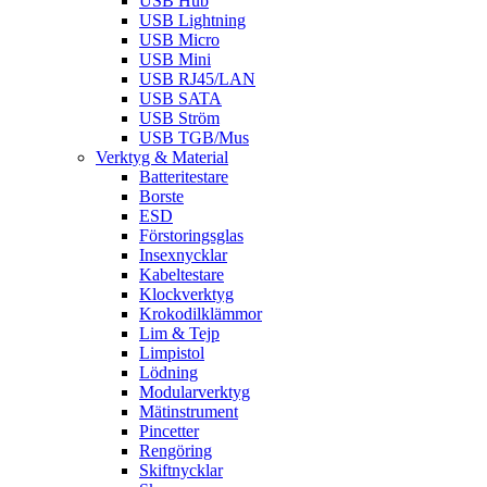
USB Hub
USB Lightning
USB Micro
USB Mini
USB RJ45/LAN
USB SATA
USB Ström
USB TGB/Mus
Verktyg & Material
Batteritestare
Borste
ESD
Förstoringsglas
Insexnycklar
Kabeltestare
Klockverktyg
Krokodilklämmor
Lim & Tejp
Limpistol
Lödning
Modularverktyg
Mätinstrument
Pincetter
Rengöring
Skiftnycklar