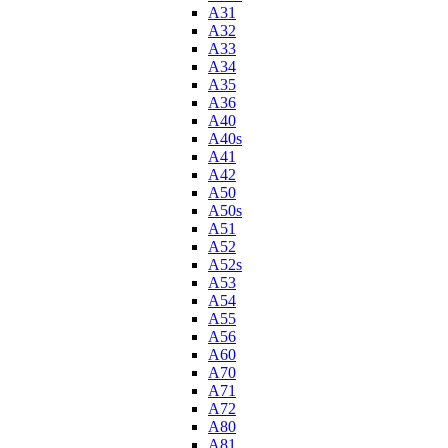
A31
A32
A33
A34
A35
A36
A40
A40s
A41
A42
A50
A50s
A51
A52
A52s
A53
A54
A55
A56
A60
A70
A71
A72
A80
A81