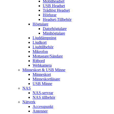
Mobilheadset
USB Headset
Trådlöst Headset
Hörlurar
Headset-Tillbehör
Högtalare
Datorhögtalare
Minihögtalare
Ljuddämpning
Ljudkort
Ljudtillbehör
Mikrofon
Mottagare/Sändare
Ritbord
Webkamera
Minneskort & USB Minne
Minneskort
Minneskortläsare
USB Minne
NAS
NAS-servrar
NAS tillbehör
Nätverk
Accesspunkt
Antenner