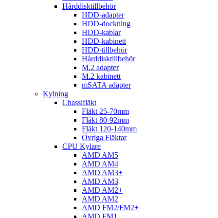
Hårddisktillbehör
HDD-adapter
HDD-dockning
HDD-kablar
HDD-kabinett
HDD-tillbehör
Hårddisktillbehör
M.2 adapter
M.2 kabinett
mSATA adapter
Kylning
Chassifläkt
Fläkt 25-70mm
Fläkt 80-92mm
Fläkt 120-140mm
Övriga Fläktar
CPU Kylare
AMD AM5
AMD AM4
AMD AM3+
AMD AM3
AMD AM2+
AMD AM2
AMD FM2/FM2+
AMD FM1