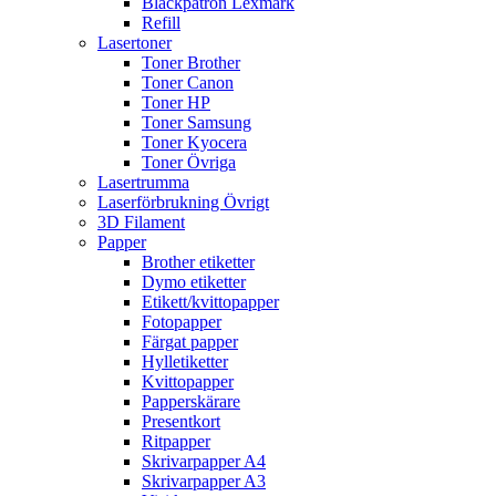
Bläckpatron Lexmark
Refill
Lasertoner
Toner Brother
Toner Canon
Toner HP
Toner Samsung
Toner Kyocera
Toner Övriga
Lasertrumma
Laserförbrukning Övrigt
3D Filament
Papper
Brother etiketter
Dymo etiketter
Etikett/kvittopapper
Fotopapper
Färgat papper
Hylletiketter
Kvittopapper
Papperskärare
Presentkort
Ritpapper
Skrivarpapper A4
Skrivarpapper A3