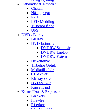
Datorlådor & Nätdelar
Chassin
Nätaggregat
Rack
LED Modding
Tillbehör lådor
UPS
DVD / Bluray
BluRay
DVD-brännare
DVDRW Stationär
DVDRW Laptop
DVDRW Extern
Diskettdrive
Tillbehör Optisk
Mediatillbehör
CD-skivor
Blu-ray-skivor
DVD-skivor
Kassettband
Kontrollkort & Expansion
Brackets
Firewire
Riserkort