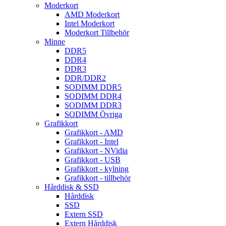
Moderkort
AMD Moderkort
Intel Moderkort
Moderkort Tillbehör
Minne
DDR5
DDR4
DDR3
DDR/DDR2
SODIMM DDR5
SODIMM DDR4
SODIMM DDR3
SODIMM Övriga
Grafikkort
Grafikkort - AMD
Grafikkort - Intel
Grafikkort - NVidia
Grafikkort - USB
Grafikkort - kylning
Grafikkort - tillbehör
Hårddisk & SSD
Hårddisk
SSD
Extern SSD
Extern Hårddisk