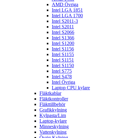
AMD Övriga
Intel LGA 1851
Intel LGA 1700
Intel S2011-3
Intel S2011
Intel S2066
Intel S1366
Intel S1200
Intel S1156
Intel S1155
Intel S1151
Intel S1150
Intel S775
Intel S478
Intel Övriga
Laptop CPU kylare
Fläktkablar
Fläktkontroller
Fläkttillbehör
Grafikkylning
Kylpasta/Lim
Laptop-kylare
Minneskylning
Vattenkylning
Övrig Kylning