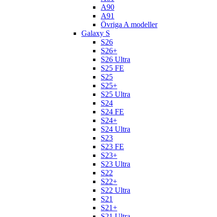
A90
A91
Övriga A modeller
Galaxy S
S26
S26+
S26 Ultra
S25 FE
S25
S25+
S25 Ultra
S24
S24 FE
S24+
S24 Ultra
S23
S23 FE
S23+
S23 Ultra
S22
S22+
S22 Ultra
S21
S21+
S21 Ultra