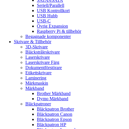
SATA/eSATA
Seriell/Parallell
USB Kontrollkort
USB Hubb
USB-C
Övrig Expansion
Raspberry Pi & tillbehör
Begagnade komponenter
Skrivare & Tillbehör
3D-Skrivare
Bläckstråleskrivare
Laserskrivare
Laserskrivare Färg
Dokumentförstörare
Etikettskrivare
Laminering
Märkmaskin
Märkband
Brother Märkband
Dymo Märkband
Bläckpatroner
Bläckpatron Brother
Bläckpatron Canon
Bläckpatron Epson
Bläckpatron HP