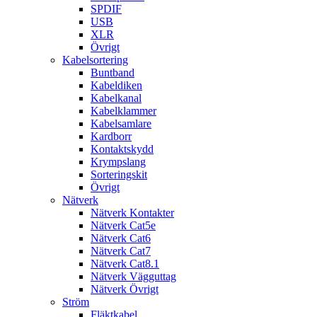
SPDIF
USB
XLR
Övrigt
Kabelsortering
Buntband
Kabeldiken
Kabelkanal
Kabelklammer
Kabelsamlare
Kardborr
Kontaktskydd
Krympslang
Sorteringskit
Övrigt
Nätverk
Nätverk Kontakter
Nätverk Cat5e
Nätverk Cat6
Nätverk Cat7
Nätverk Cat8.1
Nätverk Vägguttag
Nätverk Övrigt
Ström
Fläktkabel