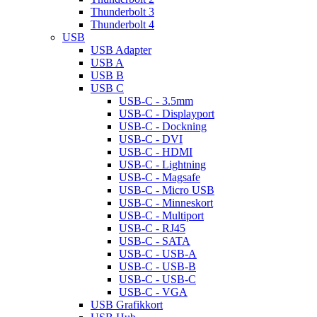
Thunderbolt 3
Thunderbolt 4
USB
USB Adapter
USB A
USB B
USB C
USB-C - 3.5mm
USB-C - Displayport
USB-C - Dockning
USB-C - DVI
USB-C - HDMI
USB-C - Lightning
USB-C - Magsafe
USB-C - Micro USB
USB-C - Minneskort
USB-C - Multiport
USB-C - RJ45
USB-C - SATA
USB-C - USB-A
USB-C - USB-B
USB-C - USB-C
USB-C - VGA
USB Grafikkort