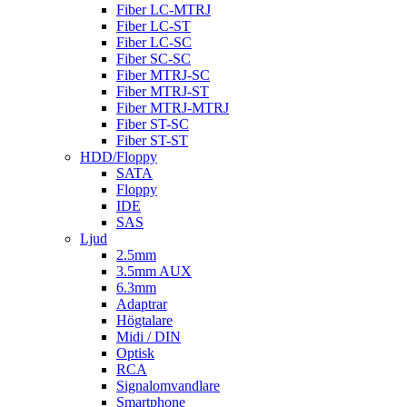
Fiber LC-MTRJ
Fiber LC-ST
Fiber LC-SC
Fiber SC-SC
Fiber MTRJ-SC
Fiber MTRJ-ST
Fiber MTRJ-MTRJ
Fiber ST-SC
Fiber ST-ST
HDD/Floppy
SATA
Floppy
IDE
SAS
Ljud
2.5mm
3.5mm AUX
6.3mm
Adaptrar
Högtalare
Midi / DIN
Optisk
RCA
Signalomvandlare
Smartphone