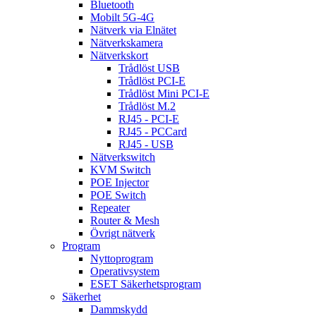
Bluetooth
Mobilt 5G-4G
Nätverk via Elnätet
Nätverkskamera
Nätverkskort
Trådlöst USB
Trådlöst PCI-E
Trådlöst Mini PCI-E
Trådlöst M.2
RJ45 - PCI-E
RJ45 - PCCard
RJ45 - USB
Nätverkswitch
KVM Switch
POE Injector
POE Switch
Repeater
Router & Mesh
Övrigt nätverk
Program
Nyttoprogram
Operativsystem
ESET Säkerhetsprogram
Säkerhet
Dammskydd