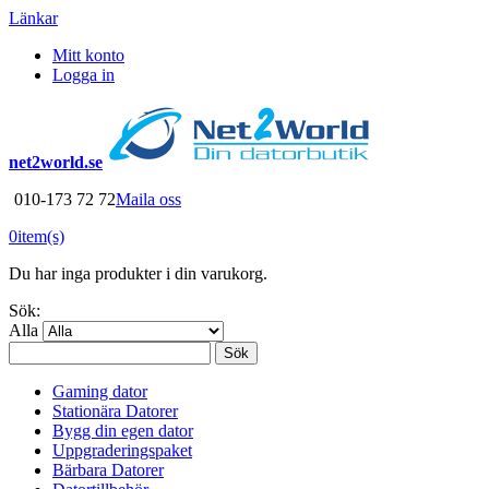
Länkar
Mitt konto
Logga in
net2world.se
010-173 72 72
Maila oss
0
item(s)
Du har inga produkter i din varukorg.
Sök:
Alla
Sök
Gaming dator
Stationära Datorer
Bygg din egen dator
Uppgraderingspaket
Bärbara Datorer