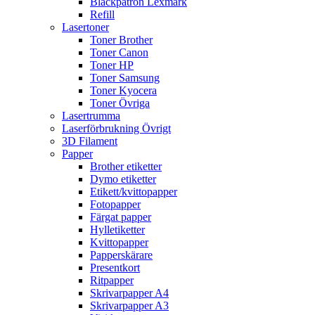
Bläckpatron Lexmark
Refill
Lasertoner
Toner Brother
Toner Canon
Toner HP
Toner Samsung
Toner Kyocera
Toner Övriga
Lasertrumma
Laserförbrukning Övrigt
3D Filament
Papper
Brother etiketter
Dymo etiketter
Etikett/kvittopapper
Fotopapper
Färgat papper
Hylletiketter
Kvittopapper
Papperskärare
Presentkort
Ritpapper
Skrivarpapper A4
Skrivarpapper A3