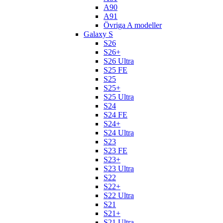
A90
A91
Övriga A modeller
Galaxy S
S26
S26+
S26 Ultra
S25 FE
S25
S25+
S25 Ultra
S24
S24 FE
S24+
S24 Ultra
S23
S23 FE
S23+
S23 Ultra
S22
S22+
S22 Ultra
S21
S21+
S21 Ultra