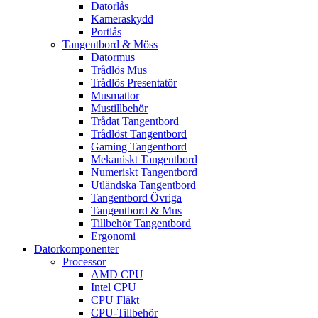
Datorlås
Kameraskydd
Portlås
Tangentbord & Möss
Datormus
Trådlös Mus
Trådlös Presentatör
Musmattor
Mustillbehör
Trådat Tangentbord
Trådlöst Tangentbord
Gaming Tangentbord
Mekaniskt Tangentbord
Numeriskt Tangentbord
Utländska Tangentbord
Tangentbord Övriga
Tangentbord & Mus
Tillbehör Tangentbord
Ergonomi
Datorkomponenter
Processor
AMD CPU
Intel CPU
CPU Fläkt
CPU-Tillbehör