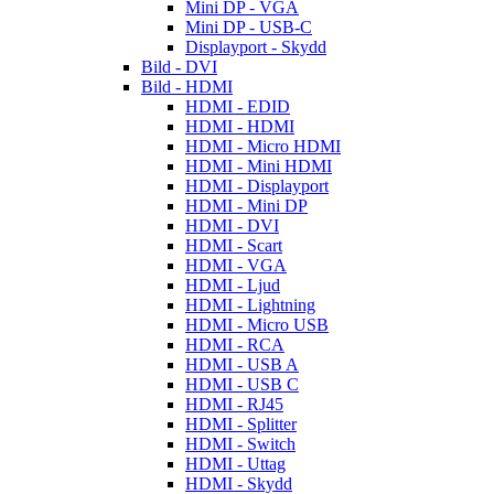
Mini DP - VGA
Mini DP - USB-C
Displayport - Skydd
Bild - DVI
Bild - HDMI
HDMI - EDID
HDMI - HDMI
HDMI - Micro HDMI
HDMI - Mini HDMI
HDMI - Displayport
HDMI - Mini DP
HDMI - DVI
HDMI - Scart
HDMI - VGA
HDMI - Ljud
HDMI - Lightning
HDMI - Micro USB
HDMI - RCA
HDMI - USB A
HDMI - USB C
HDMI - RJ45
HDMI - Splitter
HDMI - Switch
HDMI - Uttag
HDMI - Skydd