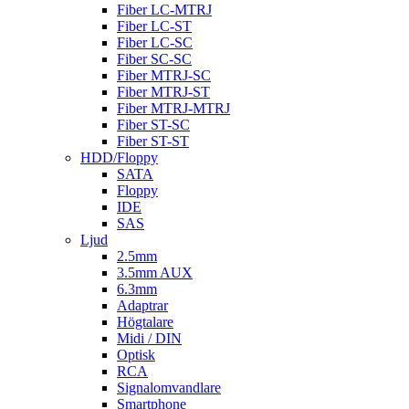
Fiber LC-MTRJ
Fiber LC-ST
Fiber LC-SC
Fiber SC-SC
Fiber MTRJ-SC
Fiber MTRJ-ST
Fiber MTRJ-MTRJ
Fiber ST-SC
Fiber ST-ST
HDD/Floppy
SATA
Floppy
IDE
SAS
Ljud
2.5mm
3.5mm AUX
6.3mm
Adaptrar
Högtalare
Midi / DIN
Optisk
RCA
Signalomvandlare
Smartphone