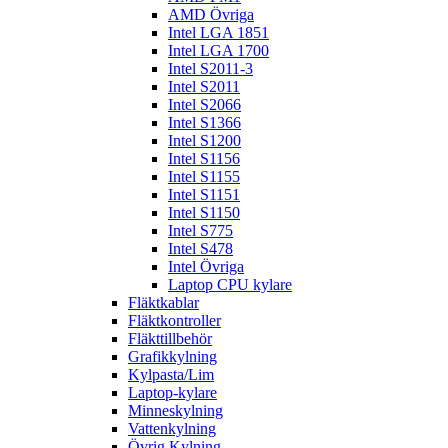
AMD Övriga
Intel LGA 1851
Intel LGA 1700
Intel S2011-3
Intel S2011
Intel S2066
Intel S1366
Intel S1200
Intel S1156
Intel S1155
Intel S1151
Intel S1150
Intel S775
Intel S478
Intel Övriga
Laptop CPU kylare
Fläktkablar
Fläktkontroller
Fläkttillbehör
Grafikkylning
Kylpasta/Lim
Laptop-kylare
Minneskylning
Vattenkylning
Övrig Kylning