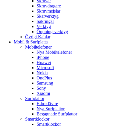
Skruvar
Skruvdragare
Skruvmejslar
Skärverktyg
Säkringar
Verktyg
Öppningsverktyg
Övrigt Kablar
Mobil & Surfplatta
Mobiltelefoner
Nya Mobiltelefoner
iPhone
Huawei
Microsoft
Nokia
OnePlus
Samsung
Sony
Xiaomi
Surfplattor
E-bokläsare
Nya Surfplattor
Begagnade Surfplattor
Smartklockor
Smartklockor