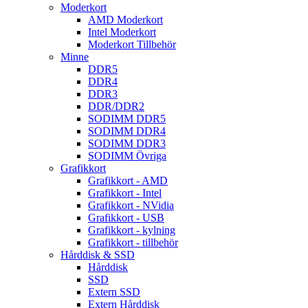
Moderkort
AMD Moderkort
Intel Moderkort
Moderkort Tillbehör
Minne
DDR5
DDR4
DDR3
DDR/DDR2
SODIMM DDR5
SODIMM DDR4
SODIMM DDR3
SODIMM Övriga
Grafikkort
Grafikkort - AMD
Grafikkort - Intel
Grafikkort - NVidia
Grafikkort - USB
Grafikkort - kylning
Grafikkort - tillbehör
Hårddisk & SSD
Hårddisk
SSD
Extern SSD
Extern Hårddisk