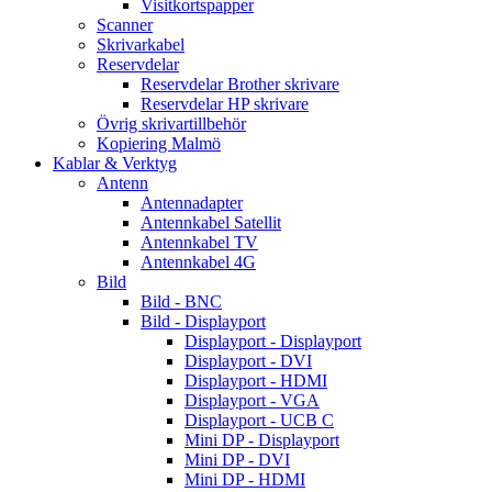
Visitkortspapper
Scanner
Skrivarkabel
Reservdelar
Reservdelar Brother skrivare
Reservdelar HP skrivare
Övrig skrivartillbehör
Kopiering Malmö
Kablar & Verktyg
Antenn
Antennadapter
Antennkabel Satellit
Antennkabel TV
Antennkabel 4G
Bild
Bild - BNC
Bild - Displayport
Displayport - Displayport
Displayport - DVI
Displayport - HDMI
Displayport - VGA
Displayport - UCB C
Mini DP - Displayport
Mini DP - DVI
Mini DP - HDMI