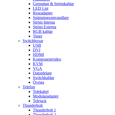
Grenuttag & Strömkablar
LED List
Reseadapter
Spänningsomvandlare
Ström Interna
Ström Externa
RGB kablar
Timer
Switchboxar
USB
DVI
HDMI
Komponentvideo
KVM
VGA
Datordelare
Switchkablar
Övriga
Telefon
Telekabel
Modularadapter
Telejack
Thunderbolt
Thunderbolt 1
Thunderbolt 2