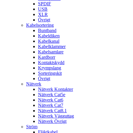
SPDIF
USB
XLR
Övrigt
Kabelsortering
Buntband
Kabeldiken
Kabelkanal
Kabelklammer
Kabelsamlare
Kardborr
Kontaktskydd
Krympslang
Sorteringskit
Övrigt
Nätverk
Nätverk Kontakter
Nätverk Cat5e
Nätverk Cat6
Nätverk Cat7
Nätverk Cat8.1
Nätverk Vägguttag
Nätverk Övrigt
Ström
Fläktkabel