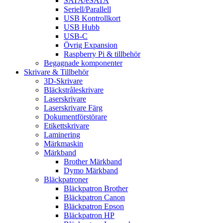
SATA/eSATA
Seriell/Parallell
USB Kontrollkort
USB Hubb
USB-C
Övrig Expansion
Raspberry Pi & tillbehör
Begagnade komponenter
Skrivare & Tillbehör
3D-Skrivare
Bläckstråleskrivare
Laserskrivare
Laserskrivare Färg
Dokumentförstörare
Etikettskrivare
Laminering
Märkmaskin
Märkband
Brother Märkband
Dymo Märkband
Bläckpatroner
Bläckpatron Brother
Bläckpatron Canon
Bläckpatron Epson
Bläckpatron HP