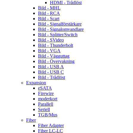
HDMI - Trådlöst
Bild - MHL
Bild - RCA
Bild - Scart
Bild - Signalförstärkare
Bild - Signalomvandlare
Bild - Splitter/Switch
Bild - SVideo
Bild - Thunderbolt
Bild - VGA
Bild - Vägguttag
Bild - Övervakning
Bild - USB A
Bild - USB C
Bild - Trådlöst
Expansion
eSATA
Firewire
moderkort
Parallell
Seriell
TGB/Mus
Fiber
Fiber Adapter
Fiber LC-LC