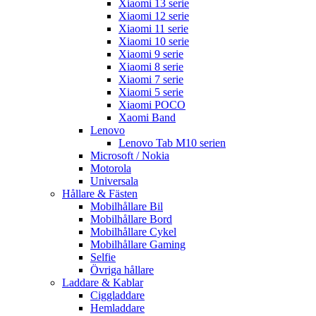
Xiaomi 13 serie
Xiaomi 12 serie
Xiaomi 11 serie
Xiaomi 10 serie
Xiaomi 9 serie
Xiaomi 8 serie
Xiaomi 7 serie
Xiaomi 5 serie
Xiaomi POCO
Xaomi Band
Lenovo
Lenovo Tab M10 serien
Microsoft / Nokia
Motorola
Universala
Hållare & Fästen
Mobilhållare Bil
Mobilhållare Bord
Mobilhållare Cykel
Mobilhållare Gaming
Selfie
Övriga hållare
Laddare & Kablar
Ciggladdare
Hemladdare