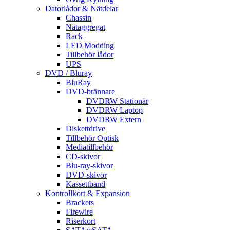
Datorlådor & Nätdelar
Chassin
Nätaggregat
Rack
LED Modding
Tillbehör lådor
UPS
DVD / Bluray
BluRay
DVD-brännare
DVDRW Stationär
DVDRW Laptop
DVDRW Extern
Diskettdrive
Tillbehör Optisk
Mediatillbehör
CD-skivor
Blu-ray-skivor
DVD-skivor
Kassettband
Kontrollkort & Expansion
Brackets
Firewire
Riserkort