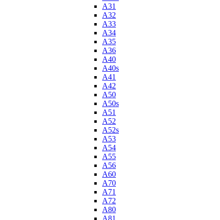
A31
A32
A33
A34
A35
A36
A40
A40s
A41
A42
A50
A50s
A51
A52
A52s
A53
A54
A55
A56
A60
A70
A71
A72
A80
A81