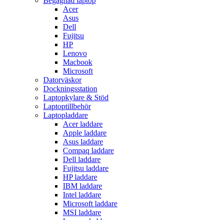
Begagnad laptop
Acer
Asus
Dell
Fujitsu
HP
Lenovo
Macbook
Microsoft
Datorväskor
Dockningsstation
Laptopkylare & Stöd
Laptoptillbehör
Laptopladdare
Acer laddare
Apple laddare
Asus laddare
Compaq laddare
Dell laddare
Fujitsu laddare
HP laddare
IBM laddare
Intel laddare
Microsoft laddare
MSI laddare