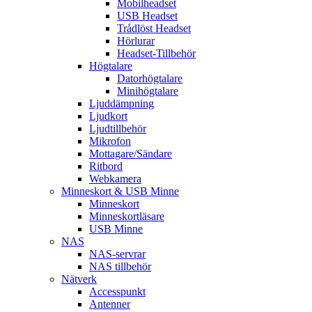
Mobilheadset
USB Headset
Trådlöst Headset
Hörlurar
Headset-Tillbehör
Högtalare
Datorhögtalare
Minihögtalare
Ljuddämpning
Ljudkort
Ljudtillbehör
Mikrofon
Mottagare/Sändare
Ritbord
Webkamera
Minneskort & USB Minne
Minneskort
Minneskortläsare
USB Minne
NAS
NAS-servrar
NAS tillbehör
Nätverk
Accesspunkt
Antenner