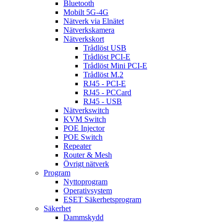
Bluetooth
Mobilt 5G-4G
Nätverk via Elnätet
Nätverkskamera
Nätverkskort
Trådlöst USB
Trådlöst PCI-E
Trådlöst Mini PCI-E
Trådlöst M.2
RJ45 - PCI-E
RJ45 - PCCard
RJ45 - USB
Nätverkswitch
KVM Switch
POE Injector
POE Switch
Repeater
Router & Mesh
Övrigt nätverk
Program
Nyttoprogram
Operativsystem
ESET Säkerhetsprogram
Säkerhet
Dammskydd