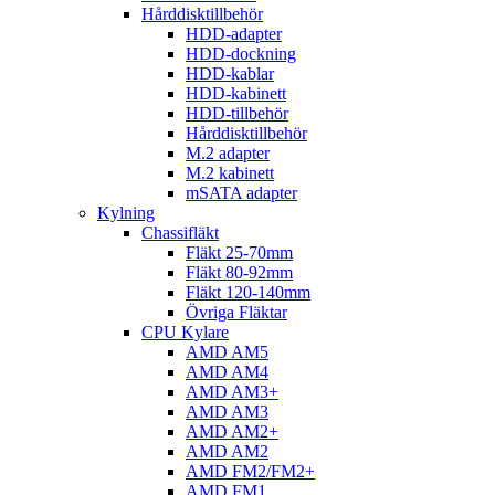
Hårddisktillbehör
HDD-adapter
HDD-dockning
HDD-kablar
HDD-kabinett
HDD-tillbehör
Hårddisktillbehör
M.2 adapter
M.2 kabinett
mSATA adapter
Kylning
Chassifläkt
Fläkt 25-70mm
Fläkt 80-92mm
Fläkt 120-140mm
Övriga Fläktar
CPU Kylare
AMD AM5
AMD AM4
AMD AM3+
AMD AM3
AMD AM2+
AMD AM2
AMD FM2/FM2+
AMD FM1