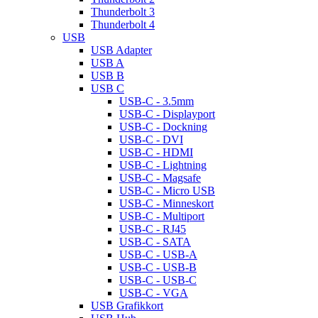
Thunderbolt 3
Thunderbolt 4
USB
USB Adapter
USB A
USB B
USB C
USB-C - 3.5mm
USB-C - Displayport
USB-C - Dockning
USB-C - DVI
USB-C - HDMI
USB-C - Lightning
USB-C - Magsafe
USB-C - Micro USB
USB-C - Minneskort
USB-C - Multiport
USB-C - RJ45
USB-C - SATA
USB-C - USB-A
USB-C - USB-B
USB-C - USB-C
USB-C - VGA
USB Grafikkort