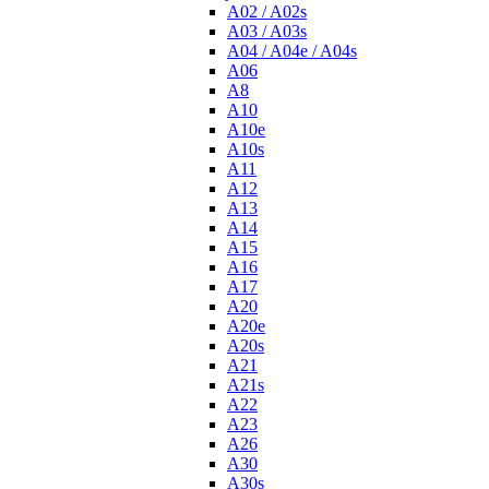
A02 / A02s
A03 / A03s
A04 / A04e / A04s
A06
A8
A10
A10e
A10s
A11
A12
A13
A14
A15
A16
A17
A20
A20e
A20s
A21
A21s
A22
A23
A26
A30
A30s