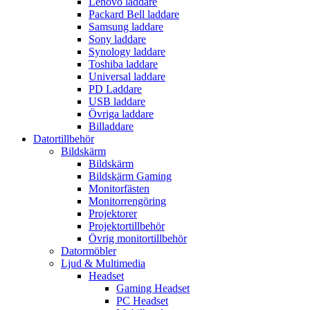
Lenovo laddare
Packard Bell laddare
Samsung laddare
Sony laddare
Synology laddare
Toshiba laddare
Universal laddare
PD Laddare
USB laddare
Övriga laddare
Billaddare
Datortillbehör
Bildskärm
Bildskärm
Bildskärm Gaming
Monitorfästen
Monitorrengöring
Projektorer
Projektortillbehör
Övrig monitortillbehör
Datormöbler
Ljud & Multimedia
Headset
Gaming Headset
PC Headset