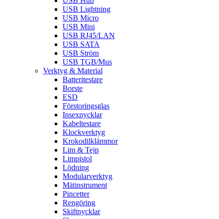
USB Hub
USB Lightning
USB Micro
USB Mini
USB RJ45/LAN
USB SATA
USB Ström
USB TGB/Mus
Verktyg & Material
Batteritestare
Borste
ESD
Förstoringsglas
Insexnycklar
Kabeltestare
Klockverktyg
Krokodilklämmor
Lim & Tejp
Limpistol
Lödning
Modularverktyg
Mätinstrument
Pincetter
Rengöring
Skiftnycklar