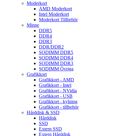
Moderkort
AMD Moderkort
Intel Moderkort
Moderkort Tillbehör
Minne
DDR5
DDR4
DDR3
DDR/DDR2
SODIMM DDR5
SODIMM DDR4
SODIMM DDR3
SODIMM Övriga
Grafikkort
Grafikkort - AMD
Grafikkort - Intel
Grafikkort - NVidia
Grafikkort - USB
Grafikkort - kylning
Grafikkort - tillbehör
Hårddisk & SSD
Hårddisk
SSD
Extern SSD
Extern Hårddisk