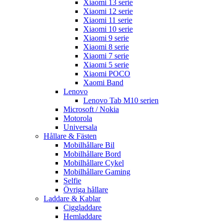
Xiaomi 13 serie
Xiaomi 12 serie
Xiaomi 11 serie
Xiaomi 10 serie
Xiaomi 9 serie
Xiaomi 8 serie
Xiaomi 7 serie
Xiaomi 5 serie
Xiaomi POCO
Xaomi Band
Lenovo
Lenovo Tab M10 serien
Microsoft / Nokia
Motorola
Universala
Hållare & Fästen
Mobilhållare Bil
Mobilhållare Bord
Mobilhållare Cykel
Mobilhållare Gaming
Selfie
Övriga hållare
Laddare & Kablar
Ciggladdare
Hemladdare