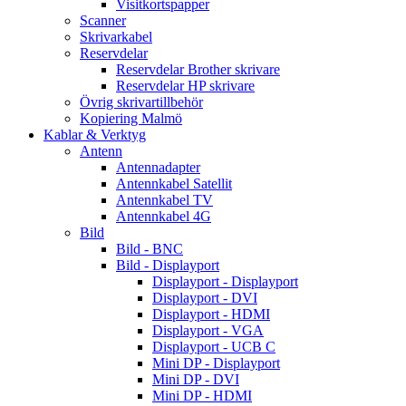
Visitkortspapper
Scanner
Skrivarkabel
Reservdelar
Reservdelar Brother skrivare
Reservdelar HP skrivare
Övrig skrivartillbehör
Kopiering Malmö
Kablar & Verktyg
Antenn
Antennadapter
Antennkabel Satellit
Antennkabel TV
Antennkabel 4G
Bild
Bild - BNC
Bild - Displayport
Displayport - Displayport
Displayport - DVI
Displayport - HDMI
Displayport - VGA
Displayport - UCB C
Mini DP - Displayport
Mini DP - DVI
Mini DP - HDMI