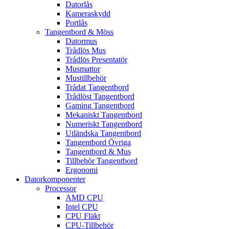
Datorlås
Kameraskydd
Portlås
Tangentbord & Möss
Datormus
Trådlös Mus
Trådlös Presentatör
Musmattor
Mustillbehör
Trådat Tangentbord
Trådlöst Tangentbord
Gaming Tangentbord
Mekaniskt Tangentbord
Numeriskt Tangentbord
Utländska Tangentbord
Tangentbord Övriga
Tangentbord & Mus
Tillbehör Tangentbord
Ergonomi
Datorkomponenter
Processor
AMD CPU
Intel CPU
CPU Fläkt
CPU-Tillbehör