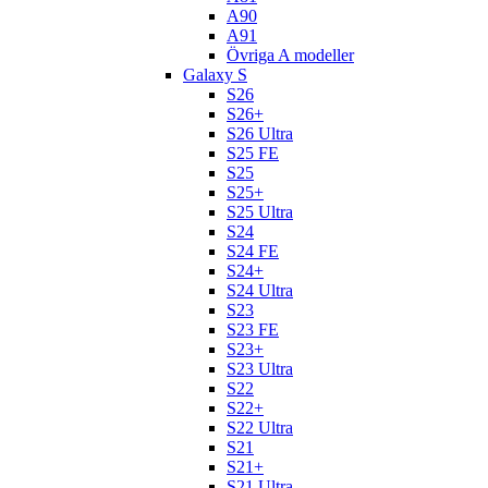
A90
A91
Övriga A modeller
Galaxy S
S26
S26+
S26 Ultra
S25 FE
S25
S25+
S25 Ultra
S24
S24 FE
S24+
S24 Ultra
S23
S23 FE
S23+
S23 Ultra
S22
S22+
S22 Ultra
S21
S21+
S21 Ultra