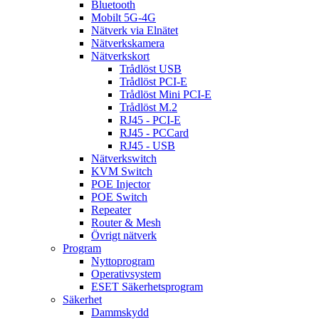
Bluetooth
Mobilt 5G-4G
Nätverk via Elnätet
Nätverkskamera
Nätverkskort
Trådlöst USB
Trådlöst PCI-E
Trådlöst Mini PCI-E
Trådlöst M.2
RJ45 - PCI-E
RJ45 - PCCard
RJ45 - USB
Nätverkswitch
KVM Switch
POE Injector
POE Switch
Repeater
Router & Mesh
Övrigt nätverk
Program
Nyttoprogram
Operativsystem
ESET Säkerhetsprogram
Säkerhet
Dammskydd