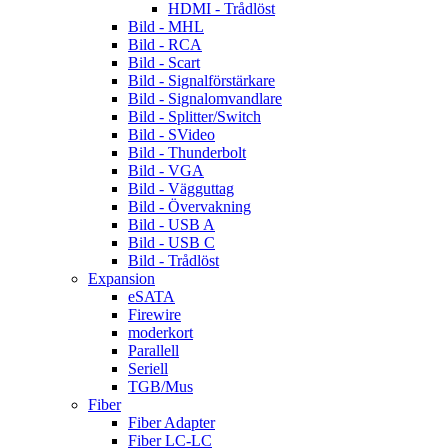
HDMI - Trådlöst
Bild - MHL
Bild - RCA
Bild - Scart
Bild - Signalförstärkare
Bild - Signalomvandlare
Bild - Splitter/Switch
Bild - SVideo
Bild - Thunderbolt
Bild - VGA
Bild - Vägguttag
Bild - Övervakning
Bild - USB A
Bild - USB C
Bild - Trådlöst
Expansion
eSATA
Firewire
moderkort
Parallell
Seriell
TGB/Mus
Fiber
Fiber Adapter
Fiber LC-LC