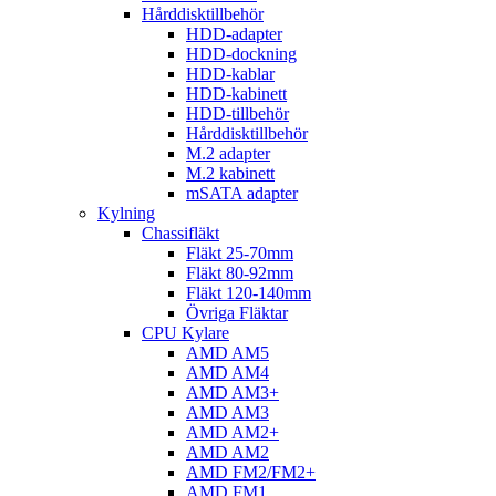
Hårddisktillbehör
HDD-adapter
HDD-dockning
HDD-kablar
HDD-kabinett
HDD-tillbehör
Hårddisktillbehör
M.2 adapter
M.2 kabinett
mSATA adapter
Kylning
Chassifläkt
Fläkt 25-70mm
Fläkt 80-92mm
Fläkt 120-140mm
Övriga Fläktar
CPU Kylare
AMD AM5
AMD AM4
AMD AM3+
AMD AM3
AMD AM2+
AMD AM2
AMD FM2/FM2+
AMD FM1