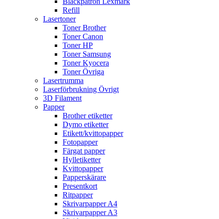
Bläckpatron Lexmark
Refill
Lasertoner
Toner Brother
Toner Canon
Toner HP
Toner Samsung
Toner Kyocera
Toner Övriga
Lasertrumma
Laserförbrukning Övrigt
3D Filament
Papper
Brother etiketter
Dymo etiketter
Etikett/kvittopapper
Fotopapper
Färgat papper
Hylletiketter
Kvittopapper
Papperskärare
Presentkort
Ritpapper
Skrivarpapper A4
Skrivarpapper A3