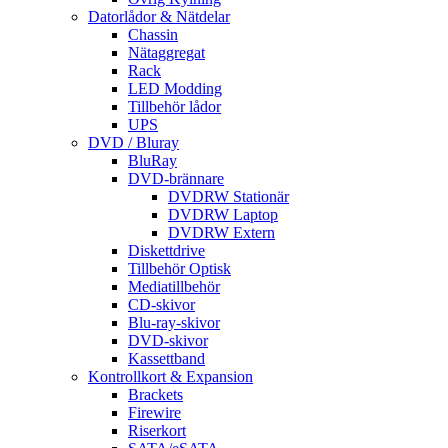
Datorlådor & Nätdelar
Chassin
Nätaggregat
Rack
LED Modding
Tillbehör lådor
UPS
DVD / Bluray
BluRay
DVD-brännare
DVDRW Stationär
DVDRW Laptop
DVDRW Extern
Diskettdrive
Tillbehör Optisk
Mediatillbehör
CD-skivor
Blu-ray-skivor
DVD-skivor
Kassettband
Kontrollkort & Expansion
Brackets
Firewire
Riserkort