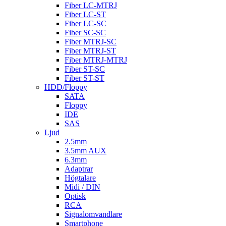
Fiber LC-MTRJ
Fiber LC-ST
Fiber LC-SC
Fiber SC-SC
Fiber MTRJ-SC
Fiber MTRJ-ST
Fiber MTRJ-MTRJ
Fiber ST-SC
Fiber ST-ST
HDD/Floppy
SATA
Floppy
IDE
SAS
Ljud
2.5mm
3.5mm AUX
6.3mm
Adaptrar
Högtalare
Midi / DIN
Optisk
RCA
Signalomvandlare
Smartphone