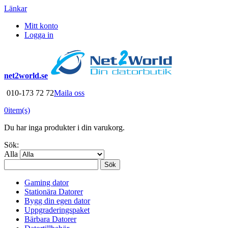
Länkar
Mitt konto
Logga in
net2world.se
010-173 72 72
Maila oss
0
item(s)
Du har inga produkter i din varukorg.
Sök:
Alla
Sök
Gaming dator
Stationära Datorer
Bygg din egen dator
Uppgraderingspaket
Bärbara Datorer