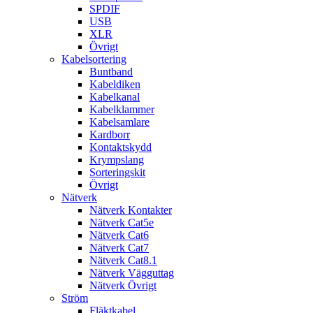
SPDIF
USB
XLR
Övrigt
Kabelsortering
Buntband
Kabeldiken
Kabelkanal
Kabelklammer
Kabelsamlare
Kardborr
Kontaktskydd
Krympslang
Sorteringskit
Övrigt
Nätverk
Nätverk Kontakter
Nätverk Cat5e
Nätverk Cat6
Nätverk Cat7
Nätverk Cat8.1
Nätverk Vägguttag
Nätverk Övrigt
Ström
Fläktkabel