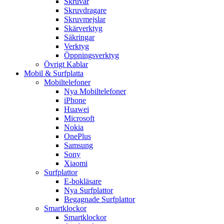
Skruvar
Skruvdragare
Skruvmejslar
Skärverktyg
Säkringar
Verktyg
Öppningsverktyg
Övrigt Kablar
Mobil & Surfplatta
Mobiltelefoner
Nya Mobiltelefoner
iPhone
Huawei
Microsoft
Nokia
OnePlus
Samsung
Sony
Xiaomi
Surfplattor
E-bokläsare
Nya Surfplattor
Begagnade Surfplattor
Smartklockor
Smartklockor