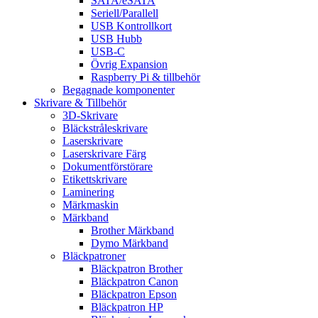
SATA/eSATA
Seriell/Parallell
USB Kontrollkort
USB Hubb
USB-C
Övrig Expansion
Raspberry Pi & tillbehör
Begagnade komponenter
Skrivare & Tillbehör
3D-Skrivare
Bläckstråleskrivare
Laserskrivare
Laserskrivare Färg
Dokumentförstörare
Etikettskrivare
Laminering
Märkmaskin
Märkband
Brother Märkband
Dymo Märkband
Bläckpatroner
Bläckpatron Brother
Bläckpatron Canon
Bläckpatron Epson
Bläckpatron HP