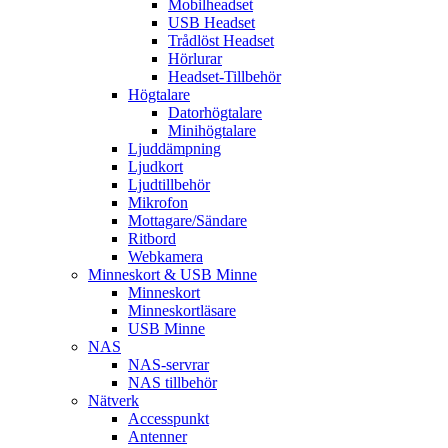
Mobilheadset
USB Headset
Trådlöst Headset
Hörlurar
Headset-Tillbehör
Högtalare
Datorhögtalare
Minihögtalare
Ljuddämpning
Ljudkort
Ljudtillbehör
Mikrofon
Mottagare/Sändare
Ritbord
Webkamera
Minneskort & USB Minne
Minneskort
Minneskortläsare
USB Minne
NAS
NAS-servrar
NAS tillbehör
Nätverk
Accesspunkt
Antenner