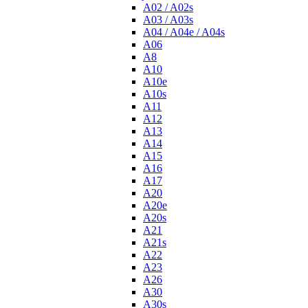
A02 / A02s
A03 / A03s
A04 / A04e / A04s
A06
A8
A10
A10e
A10s
A11
A12
A13
A14
A15
A16
A17
A20
A20e
A20s
A21
A21s
A22
A23
A26
A30
A30s