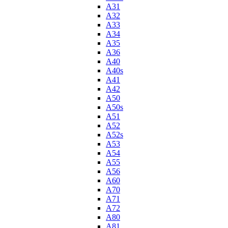
A31
A32
A33
A34
A35
A36
A40
A40s
A41
A42
A50
A50s
A51
A52
A52s
A53
A54
A55
A56
A60
A70
A71
A72
A80
A81