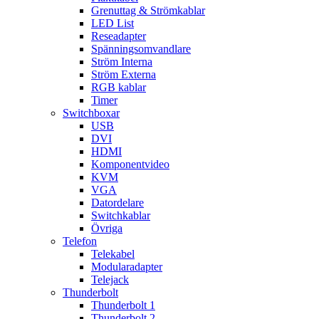
Grenuttag & Strömkablar
LED List
Reseadapter
Spänningsomvandlare
Ström Interna
Ström Externa
RGB kablar
Timer
Switchboxar
USB
DVI
HDMI
Komponentvideo
KVM
VGA
Datordelare
Switchkablar
Övriga
Telefon
Telekabel
Modularadapter
Telejack
Thunderbolt
Thunderbolt 1
Thunderbolt 2