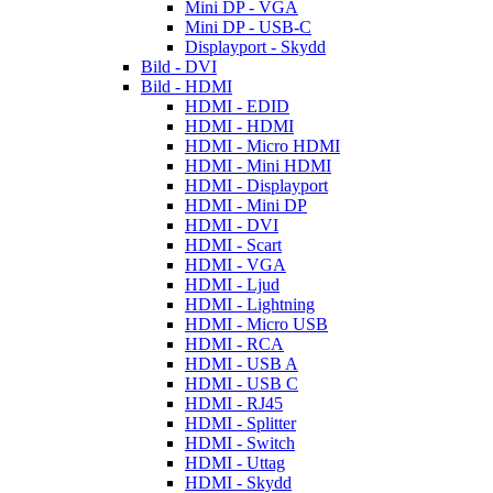
Mini DP - VGA
Mini DP - USB-C
Displayport - Skydd
Bild - DVI
Bild - HDMI
HDMI - EDID
HDMI - HDMI
HDMI - Micro HDMI
HDMI - Mini HDMI
HDMI - Displayport
HDMI - Mini DP
HDMI - DVI
HDMI - Scart
HDMI - VGA
HDMI - Ljud
HDMI - Lightning
HDMI - Micro USB
HDMI - RCA
HDMI - USB A
HDMI - USB C
HDMI - RJ45
HDMI - Splitter
HDMI - Switch
HDMI - Uttag
HDMI - Skydd