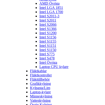
AMD Övriga
Intel LGA 1851
Intel LGA 1700
Intel S2011-3
Intel S2011
Intel S2066
Intel S1366
Intel S1200
Intel S1156
Intel S1155
Intel S1151
Intel S1150
Intel S775
Intel S478
Intel Övriga
Laptop CPU kylare
Fläktkablar
Fläktkontroller
Fläkttillbehör
Grafikkylning
Kylpasta/Lim
Laptop-kylare
Minneskylning
Vattenkylning
Övrig Kylning