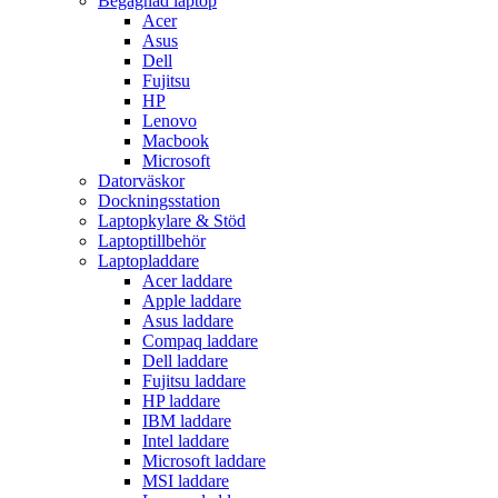
Begagnad laptop
Acer
Asus
Dell
Fujitsu
HP
Lenovo
Macbook
Microsoft
Datorväskor
Dockningsstation
Laptopkylare & Stöd
Laptoptillbehör
Laptopladdare
Acer laddare
Apple laddare
Asus laddare
Compaq laddare
Dell laddare
Fujitsu laddare
HP laddare
IBM laddare
Intel laddare
Microsoft laddare
MSI laddare