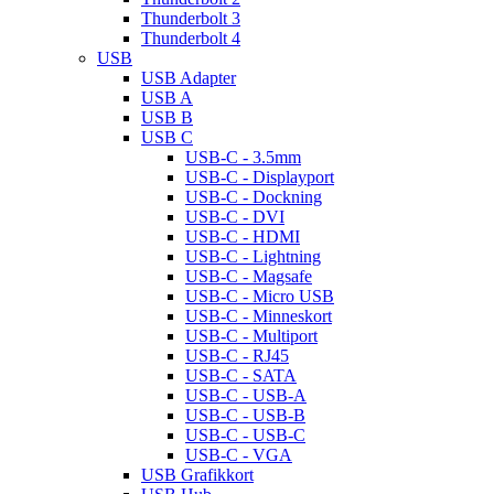
Thunderbolt 3
Thunderbolt 4
USB
USB Adapter
USB A
USB B
USB C
USB-C - 3.5mm
USB-C - Displayport
USB-C - Dockning
USB-C - DVI
USB-C - HDMI
USB-C - Lightning
USB-C - Magsafe
USB-C - Micro USB
USB-C - Minneskort
USB-C - Multiport
USB-C - RJ45
USB-C - SATA
USB-C - USB-A
USB-C - USB-B
USB-C - USB-C
USB-C - VGA
USB Grafikkort