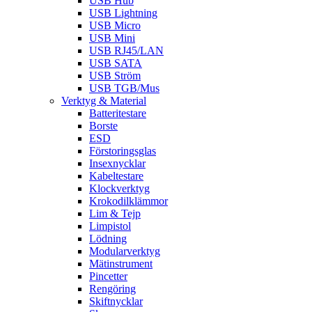
USB Hub
USB Lightning
USB Micro
USB Mini
USB RJ45/LAN
USB SATA
USB Ström
USB TGB/Mus
Verktyg & Material
Batteritestare
Borste
ESD
Förstoringsglas
Insexnycklar
Kabeltestare
Klockverktyg
Krokodilklämmor
Lim & Tejp
Limpistol
Lödning
Modularverktyg
Mätinstrument
Pincetter
Rengöring
Skiftnycklar