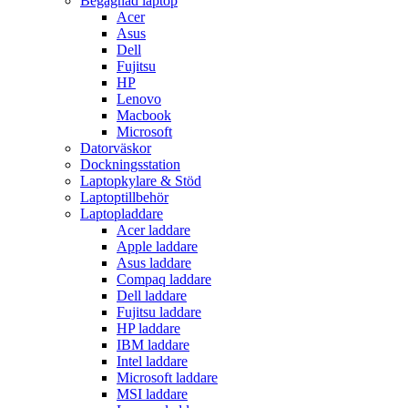
Begagnad laptop
Acer
Asus
Dell
Fujitsu
HP
Lenovo
Macbook
Microsoft
Datorväskor
Dockningsstation
Laptopkylare & Stöd
Laptoptillbehör
Laptopladdare
Acer laddare
Apple laddare
Asus laddare
Compaq laddare
Dell laddare
Fujitsu laddare
HP laddare
IBM laddare
Intel laddare
Microsoft laddare
MSI laddare