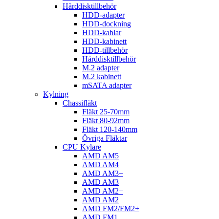
Hårddisktillbehör
HDD-adapter
HDD-dockning
HDD-kablar
HDD-kabinett
HDD-tillbehör
Hårddisktillbehör
M.2 adapter
M.2 kabinett
mSATA adapter
Kylning
Chassifläkt
Fläkt 25-70mm
Fläkt 80-92mm
Fläkt 120-140mm
Övriga Fläktar
CPU Kylare
AMD AM5
AMD AM4
AMD AM3+
AMD AM3
AMD AM2+
AMD AM2
AMD FM2/FM2+
AMD FM1