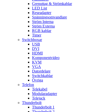
Grenuttag & Strömkablar
LED List
Reseadapter
Spänningsomvandlare
Ström Interna
Ström Externa
RGB kablar
Timer
Switchboxar
USB
DVI
HDMI
Komponentvideo
KVM
VGA
Datordelare
Switchkablar
Övriga
Telefon
Telekabel
Modularadapter
Telejack
Thunderbolt
Thunderbolt 1
Thunderbolt 2