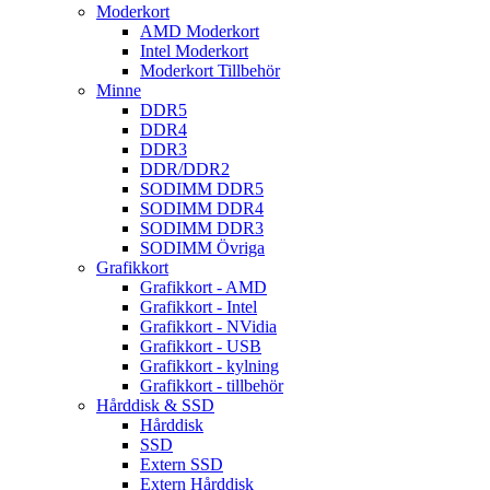
Moderkort
AMD Moderkort
Intel Moderkort
Moderkort Tillbehör
Minne
DDR5
DDR4
DDR3
DDR/DDR2
SODIMM DDR5
SODIMM DDR4
SODIMM DDR3
SODIMM Övriga
Grafikkort
Grafikkort - AMD
Grafikkort - Intel
Grafikkort - NVidia
Grafikkort - USB
Grafikkort - kylning
Grafikkort - tillbehör
Hårddisk & SSD
Hårddisk
SSD
Extern SSD
Extern Hårddisk