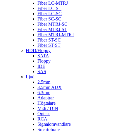
Fiber LC-MTRJ
Fiber LC-ST
Fiber LC-SC
Fiber SC-SC
Fiber MTRJ-SC
Fiber MTRJ-ST
Fiber MTRJ-MTRJ
Fiber ST-SC
Fiber ST-ST
HDD/Floppy
SATA
Floppy
IDE
SAS
Ljud
2.5mm
3.5mm AUX
6.3mm
Adaptrar
Högtalare
Midi / DIN
Optisk
RCA
Signalomvandlare
Smartphone