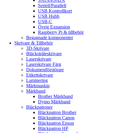
SATA/eSATA
Seriell/Parallell
USB Kontrollkort
USB Hubb
USB-C
Övrig Expansion
Raspberry Pi & tillbehör
Begagnade komponenter
Skrivare & Tillbehör
3D-Skrivare
Bläckstråleskrivare
Laserskrivare
Laserskrivare Färg
Dokumentförstörare
Etikettskrivare
Laminering
Märkmaskin
Märkband
Brother Märkband
Dymo Märkband
Bläckpatroner
Bläckpatron Brother
Bläckpatron Canon
Bläckpatron Epson
Bläckpatron HP