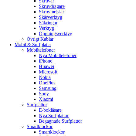
Skruvar
Skruvdragare
Skruvmejslar
Skärverktyg
Säkringar
Verktyg
Öppningsverktyg
Övrigt Kablar
Mobil & Surfplatta
Mobiltelefoner
Nya Mobiltelefoner
iPhone
Huawei
Microsoft
Nokia
OnePlus
Samsung
Sony
Xiaomi
Surfplattor
E-bokläsare
Nya Surfplattor
Begagnade Surfplattor
Smartklockor
Smartklockor