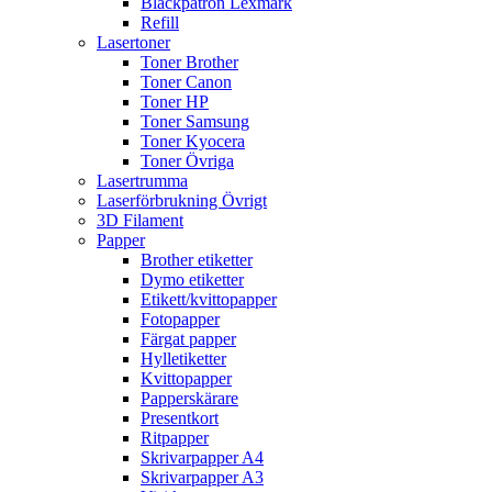
Bläckpatron Lexmark
Refill
Lasertoner
Toner Brother
Toner Canon
Toner HP
Toner Samsung
Toner Kyocera
Toner Övriga
Lasertrumma
Laserförbrukning Övrigt
3D Filament
Papper
Brother etiketter
Dymo etiketter
Etikett/kvittopapper
Fotopapper
Färgat papper
Hylletiketter
Kvittopapper
Papperskärare
Presentkort
Ritpapper
Skrivarpapper A4
Skrivarpapper A3