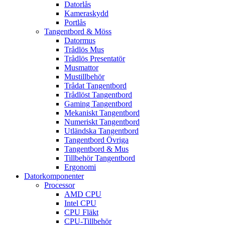
Datorlås
Kameraskydd
Portlås
Tangentbord & Möss
Datormus
Trådlös Mus
Trådlös Presentatör
Musmattor
Mustillbehör
Trådat Tangentbord
Trådlöst Tangentbord
Gaming Tangentbord
Mekaniskt Tangentbord
Numeriskt Tangentbord
Utländska Tangentbord
Tangentbord Övriga
Tangentbord & Mus
Tillbehör Tangentbord
Ergonomi
Datorkomponenter
Processor
AMD CPU
Intel CPU
CPU Fläkt
CPU-Tillbehör