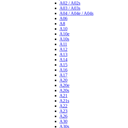
A02 / A02s
A03 / A03s
A04 / A04e / A04s
A06
A8
A10
A10e
A10s
A11
A12
A13
A14
A15
A16
A17
A20
A20e
A20s
A21
A21s
A22
A23
A26
A30
A30s