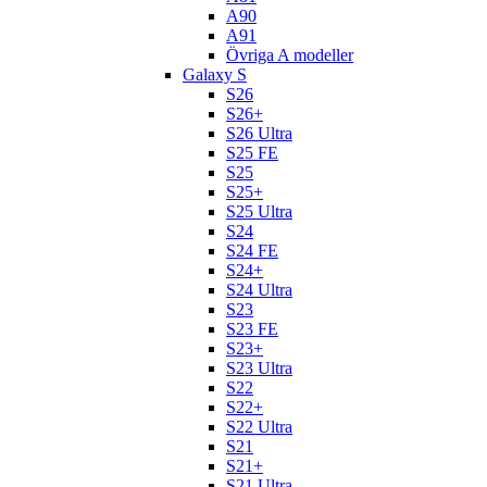
A90
A91
Övriga A modeller
Galaxy S
S26
S26+
S26 Ultra
S25 FE
S25
S25+
S25 Ultra
S24
S24 FE
S24+
S24 Ultra
S23
S23 FE
S23+
S23 Ultra
S22
S22+
S22 Ultra
S21
S21+
S21 Ultra