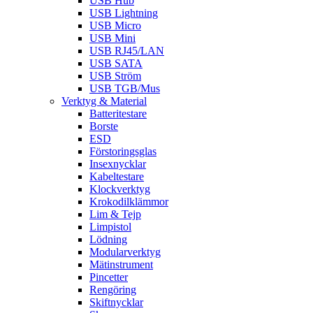
USB Hub
USB Lightning
USB Micro
USB Mini
USB RJ45/LAN
USB SATA
USB Ström
USB TGB/Mus
Verktyg & Material
Batteritestare
Borste
ESD
Förstoringsglas
Insexnycklar
Kabeltestare
Klockverktyg
Krokodilklämmor
Lim & Tejp
Limpistol
Lödning
Modularverktyg
Mätinstrument
Pincetter
Rengöring
Skiftnycklar