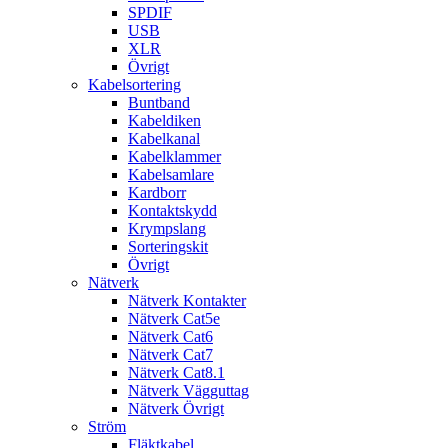
SPDIF
USB
XLR
Övrigt
Kabelsortering
Buntband
Kabeldiken
Kabelkanal
Kabelklammer
Kabelsamlare
Kardborr
Kontaktskydd
Krympslang
Sorteringskit
Övrigt
Nätverk
Nätverk Kontakter
Nätverk Cat5e
Nätverk Cat6
Nätverk Cat7
Nätverk Cat8.1
Nätverk Vägguttag
Nätverk Övrigt
Ström
Fläktkabel