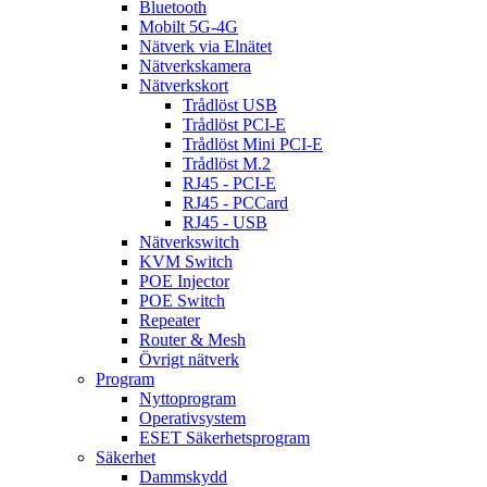
Bluetooth
Mobilt 5G-4G
Nätverk via Elnätet
Nätverkskamera
Nätverkskort
Trådlöst USB
Trådlöst PCI-E
Trådlöst Mini PCI-E
Trådlöst M.2
RJ45 - PCI-E
RJ45 - PCCard
RJ45 - USB
Nätverkswitch
KVM Switch
POE Injector
POE Switch
Repeater
Router & Mesh
Övrigt nätverk
Program
Nyttoprogram
Operativsystem
ESET Säkerhetsprogram
Säkerhet
Dammskydd