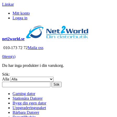
Länkar
Mitt konto
Logga in
net2world.se
010-173 72 72
Maila oss
0
item(s)
Du har inga produkter i din varukorg.
Sök:
Alla
Sök
Gaming dator
Stationära Datorer
Bygg din egen dator
Uppgraderingspaket
Bärbara Datorer