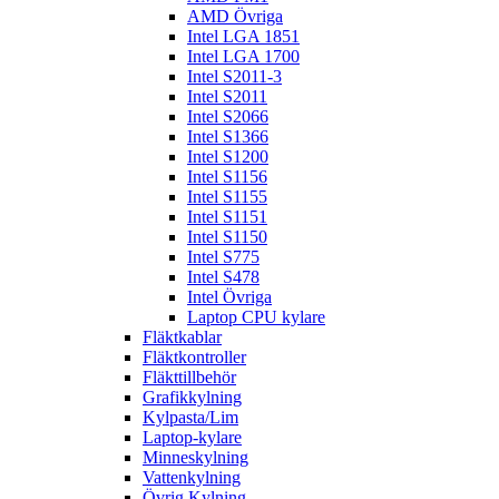
AMD Övriga
Intel LGA 1851
Intel LGA 1700
Intel S2011-3
Intel S2011
Intel S2066
Intel S1366
Intel S1200
Intel S1156
Intel S1155
Intel S1151
Intel S1150
Intel S775
Intel S478
Intel Övriga
Laptop CPU kylare
Fläktkablar
Fläktkontroller
Fläkttillbehör
Grafikkylning
Kylpasta/Lim
Laptop-kylare
Minneskylning
Vattenkylning
Övrig Kylning