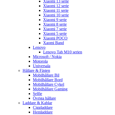
Xiaomi 13 serie
Xiaomi 12 serie
Xiaomi 11 serie
Xiaomi 10 serie
Xiaomi 9 serie
Xiaomi 8 serie
Xiaomi 7 serie
Xiaomi 5 serie
Xiaomi POCO
Xaomi Band
Lenovo
Lenovo Tab M10 serien
Microsoft / Nokia
Motorola
Universala
Hållare & Fästen
Mobilhållare Bil
Mobilhållare Bord
Mobilhållare Cykel
Mobilhållare Gaming
Selfie
Övriga hållare
Laddare & Kablar
Ciggladdare
Hemladdare