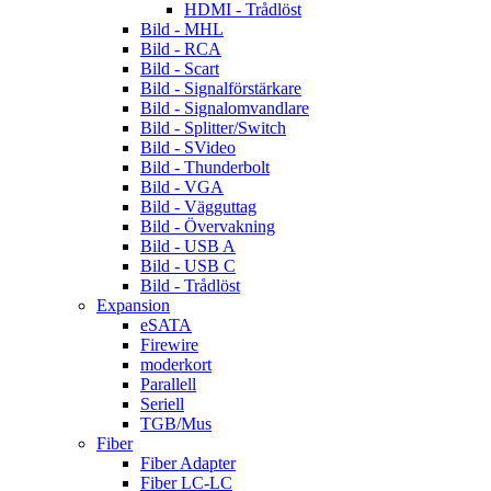
HDMI - Trådlöst
Bild - MHL
Bild - RCA
Bild - Scart
Bild - Signalförstärkare
Bild - Signalomvandlare
Bild - Splitter/Switch
Bild - SVideo
Bild - Thunderbolt
Bild - VGA
Bild - Vägguttag
Bild - Övervakning
Bild - USB A
Bild - USB C
Bild - Trådlöst
Expansion
eSATA
Firewire
moderkort
Parallell
Seriell
TGB/Mus
Fiber
Fiber Adapter
Fiber LC-LC