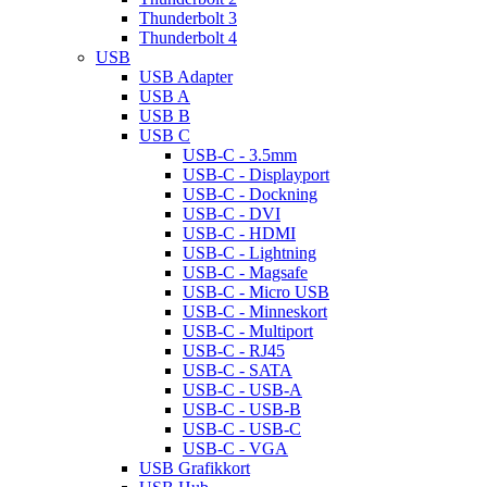
Thunderbolt 3
Thunderbolt 4
USB
USB Adapter
USB A
USB B
USB C
USB-C - 3.5mm
USB-C - Displayport
USB-C - Dockning
USB-C - DVI
USB-C - HDMI
USB-C - Lightning
USB-C - Magsafe
USB-C - Micro USB
USB-C - Minneskort
USB-C - Multiport
USB-C - RJ45
USB-C - SATA
USB-C - USB-A
USB-C - USB-B
USB-C - USB-C
USB-C - VGA
USB Grafikkort