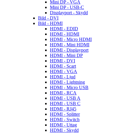
Mini DP - VGA
Mini DP - USB-C
Displayport - Skydd
Bild - DVI
Bild - HDMI
HDMI - EDID
HDMI - HDMI
HDMI - Micro HDMI
HDMI - Mini HDMI
HDMI - Displayport
HDMI - Mini DP
HDMI - DVI
HDMI - Scart
HDMI - VGA
HDMI - Ljud
HDMI - Lightning
HDMI - Micro USB
HDMI - RCA
HDMI - USB A
HDMI - USB C
HDMI - RJ45
HDMI - Splitter
HDMI - Switch
HDMI - Uttag
HDMI - Skydd