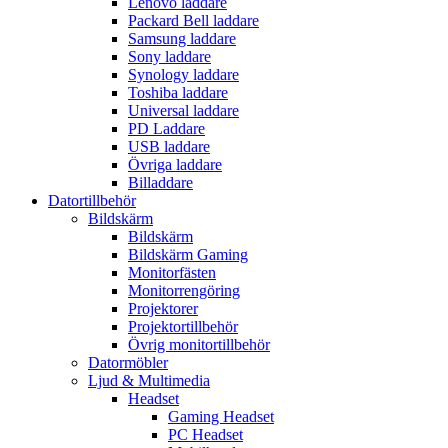
Lenovo laddare
Packard Bell laddare
Samsung laddare
Sony laddare
Synology laddare
Toshiba laddare
Universal laddare
PD Laddare
USB laddare
Övriga laddare
Billaddare
Datortillbehör
Bildskärm
Bildskärm
Bildskärm Gaming
Monitorfästen
Monitorrengöring
Projektorer
Projektortillbehör
Övrig monitortillbehör
Datormöbler
Ljud & Multimedia
Headset
Gaming Headset
PC Headset