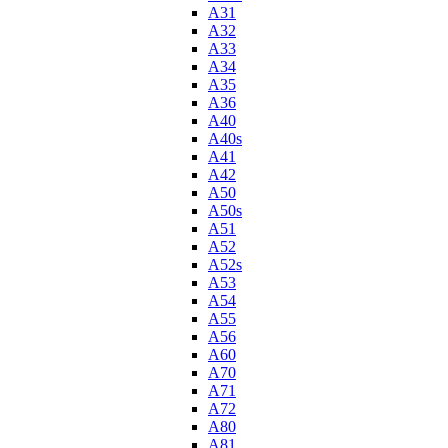
A31
A32
A33
A34
A35
A36
A40
A40s
A41
A42
A50
A50s
A51
A52
A52s
A53
A54
A55
A56
A60
A70
A71
A72
A80
A81