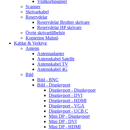
Visitkortspapper
Scanner
Skrivarkabel
Reservdelar
Reservdelar Brother skrivare
Reservdelar HP skrivare
Övrig skrivartillbehör
Kopiering Malmö
Kablar & Verktyg
Antenn
Antennadapter
Antennkabel Satellit
Antennkabel TV
Antennkabel 4G
Bild
Bild - BNC
Bild - Displayport
Displayport - Displayport
Displayport - DVI
Displayport - HDMI
Displayport - VGA
Displayport - UCB C
Mini DP - Displayport
Mini DP - DVI
Mini DP - HDMI