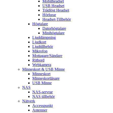
Mobilheadset
USB Headset
Trådlöst Headset
Hörlurar
Headset-Tillbehör
Högtalare
Datorhögtalare
Minihögtalare
Ljuddämpning
Ljudkort
Ljudtillbehör
Mikrofon
Mottagare/Sändare
Ritbord
Webkamera
Minneskort & USB Minne
Minneskort
Minneskortläsare
USB Minne
NAS
NAS-servrar
NAS tillbehör
Nätverk
Accesspunkt
Antenner