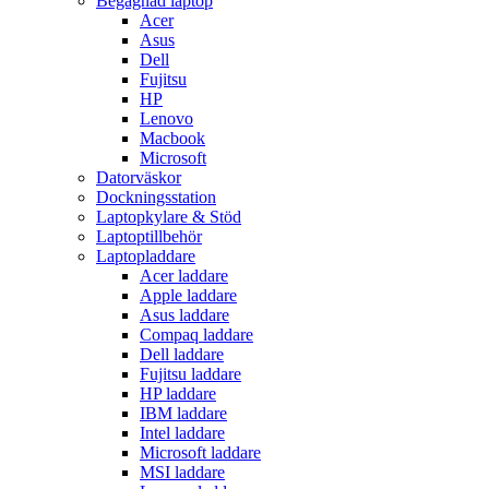
Begagnad laptop
Acer
Asus
Dell
Fujitsu
HP
Lenovo
Macbook
Microsoft
Datorväskor
Dockningsstation
Laptopkylare & Stöd
Laptoptillbehör
Laptopladdare
Acer laddare
Apple laddare
Asus laddare
Compaq laddare
Dell laddare
Fujitsu laddare
HP laddare
IBM laddare
Intel laddare
Microsoft laddare
MSI laddare