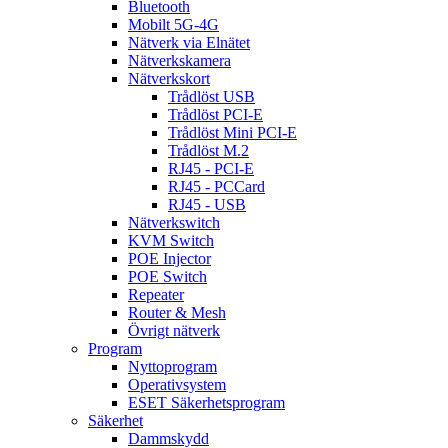
Bluetooth
Mobilt 5G-4G
Nätverk via Elnätet
Nätverkskamera
Nätverkskort
Trådlöst USB
Trådlöst PCI-E
Trådlöst Mini PCI-E
Trådlöst M.2
RJ45 - PCI-E
RJ45 - PCCard
RJ45 - USB
Nätverkswitch
KVM Switch
POE Injector
POE Switch
Repeater
Router & Mesh
Övrigt nätverk
Program
Nyttoprogram
Operativsystem
ESET Säkerhetsprogram
Säkerhet
Dammskydd