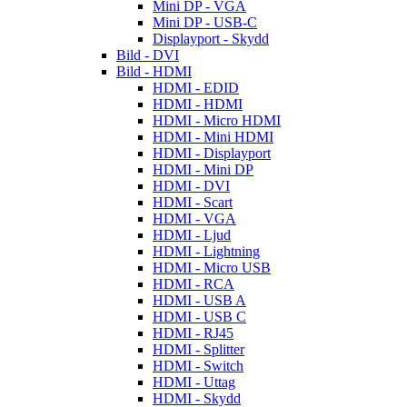
Mini DP - VGA
Mini DP - USB-C
Displayport - Skydd
Bild - DVI
Bild - HDMI
HDMI - EDID
HDMI - HDMI
HDMI - Micro HDMI
HDMI - Mini HDMI
HDMI - Displayport
HDMI - Mini DP
HDMI - DVI
HDMI - Scart
HDMI - VGA
HDMI - Ljud
HDMI - Lightning
HDMI - Micro USB
HDMI - RCA
HDMI - USB A
HDMI - USB C
HDMI - RJ45
HDMI - Splitter
HDMI - Switch
HDMI - Uttag
HDMI - Skydd