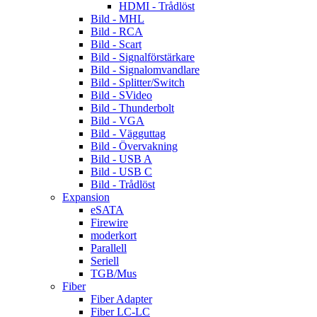
HDMI - Trådlöst
Bild - MHL
Bild - RCA
Bild - Scart
Bild - Signalförstärkare
Bild - Signalomvandlare
Bild - Splitter/Switch
Bild - SVideo
Bild - Thunderbolt
Bild - VGA
Bild - Vägguttag
Bild - Övervakning
Bild - USB A
Bild - USB C
Bild - Trådlöst
Expansion
eSATA
Firewire
moderkort
Parallell
Seriell
TGB/Mus
Fiber
Fiber Adapter
Fiber LC-LC