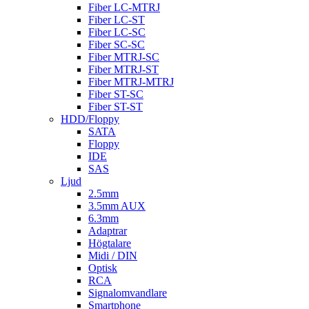
Fiber LC-MTRJ
Fiber LC-ST
Fiber LC-SC
Fiber SC-SC
Fiber MTRJ-SC
Fiber MTRJ-ST
Fiber MTRJ-MTRJ
Fiber ST-SC
Fiber ST-ST
HDD/Floppy
SATA
Floppy
IDE
SAS
Ljud
2.5mm
3.5mm AUX
6.3mm
Adaptrar
Högtalare
Midi / DIN
Optisk
RCA
Signalomvandlare
Smartphone