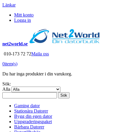
Länkar
Mitt konto
Logga in
net2world.se
010-173 72 72
Maila oss
0
item(s)
Du har inga produkter i din varukorg.
Sök:
Alla
Sök
Gaming dator
Stationära Datorer
Bygg din egen dator
Uppgraderingspaket
Bärbara Datorer