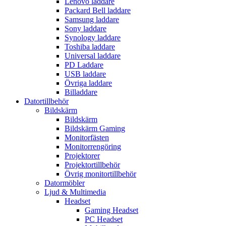
Lenovo laddare
Packard Bell laddare
Samsung laddare
Sony laddare
Synology laddare
Toshiba laddare
Universal laddare
PD Laddare
USB laddare
Övriga laddare
Billaddare
Datortillbehör
Bildskärm
Bildskärm
Bildskärm Gaming
Monitorfästen
Monitorrengöring
Projektorer
Projektortillbehör
Övrig monitortillbehör
Datormöbler
Ljud & Multimedia
Headset
Gaming Headset
PC Headset