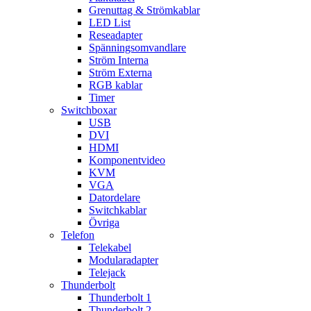
Grenuttag & Strömkablar
LED List
Reseadapter
Spänningsomvandlare
Ström Interna
Ström Externa
RGB kablar
Timer
Switchboxar
USB
DVI
HDMI
Komponentvideo
KVM
VGA
Datordelare
Switchkablar
Övriga
Telefon
Telekabel
Modularadapter
Telejack
Thunderbolt
Thunderbolt 1
Thunderbolt 2