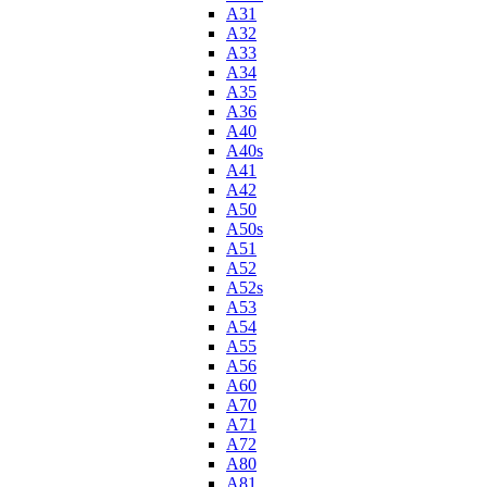
A31
A32
A33
A34
A35
A36
A40
A40s
A41
A42
A50
A50s
A51
A52
A52s
A53
A54
A55
A56
A60
A70
A71
A72
A80
A81