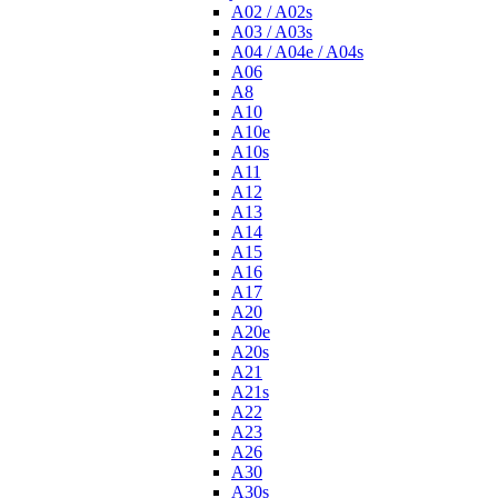
A02 / A02s
A03 / A03s
A04 / A04e / A04s
A06
A8
A10
A10e
A10s
A11
A12
A13
A14
A15
A16
A17
A20
A20e
A20s
A21
A21s
A22
A23
A26
A30
A30s