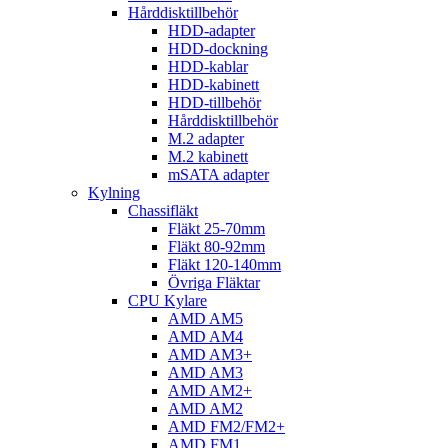
Hårddisktillbehör
HDD-adapter
HDD-dockning
HDD-kablar
HDD-kabinett
HDD-tillbehör
Hårddisktillbehör
M.2 adapter
M.2 kabinett
mSATA adapter
Kylning
Chassifläkt
Fläkt 25-70mm
Fläkt 80-92mm
Fläkt 120-140mm
Övriga Fläktar
CPU Kylare
AMD AM5
AMD AM4
AMD AM3+
AMD AM3
AMD AM2+
AMD AM2
AMD FM2/FM2+
AMD FM1