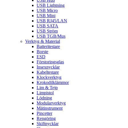
USB Hub
USB Lightning
USB Micro
USB Mini
USB RJ45/LAN
USB SATA
USB Ström
USB TGB/Mus
Verktyg & Material
Batteritestare
Borste
ESD
Förstoringsglas
Insexnycklar
Kabeltestare
Klockverktyg
Krokodilklämmor
Lim & Tejp
Limpistol
Lödning
Modularverktyg
Mätinstrument
Pincetter
Rengöring
Skiftnycklar