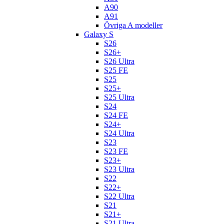
A90
A91
Övriga A modeller
Galaxy S
S26
S26+
S26 Ultra
S25 FE
S25
S25+
S25 Ultra
S24
S24 FE
S24+
S24 Ultra
S23
S23 FE
S23+
S23 Ultra
S22
S22+
S22 Ultra
S21
S21+
S21 Ultra