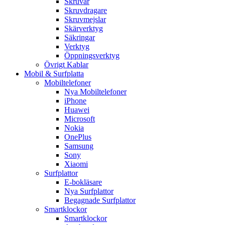
Skruvar
Skruvdragare
Skruvmejslar
Skärverktyg
Säkringar
Verktyg
Öppningsverktyg
Övrigt Kablar
Mobil & Surfplatta
Mobiltelefoner
Nya Mobiltelefoner
iPhone
Huawei
Microsoft
Nokia
OnePlus
Samsung
Sony
Xiaomi
Surfplattor
E-bokläsare
Nya Surfplattor
Begagnade Surfplattor
Smartklockor
Smartklockor