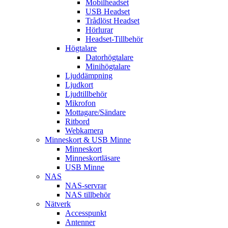
Mobilheadset
USB Headset
Trådlöst Headset
Hörlurar
Headset-Tillbehör
Högtalare
Datorhögtalare
Minihögtalare
Ljuddämpning
Ljudkort
Ljudtillbehör
Mikrofon
Mottagare/Sändare
Ritbord
Webkamera
Minneskort & USB Minne
Minneskort
Minneskortläsare
USB Minne
NAS
NAS-servrar
NAS tillbehör
Nätverk
Accesspunkt
Antenner