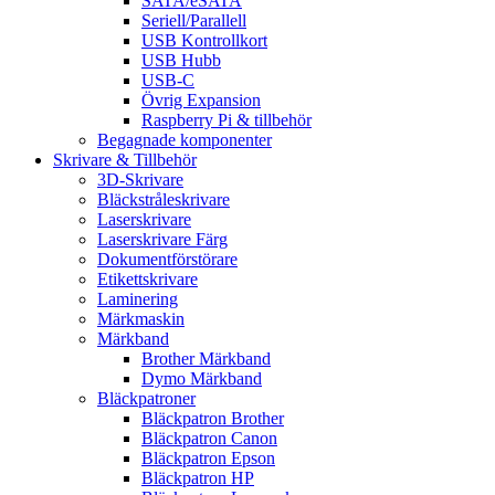
SATA/eSATA
Seriell/Parallell
USB Kontrollkort
USB Hubb
USB-C
Övrig Expansion
Raspberry Pi & tillbehör
Begagnade komponenter
Skrivare & Tillbehör
3D-Skrivare
Bläckstråleskrivare
Laserskrivare
Laserskrivare Färg
Dokumentförstörare
Etikettskrivare
Laminering
Märkmaskin
Märkband
Brother Märkband
Dymo Märkband
Bläckpatroner
Bläckpatron Brother
Bläckpatron Canon
Bläckpatron Epson
Bläckpatron HP