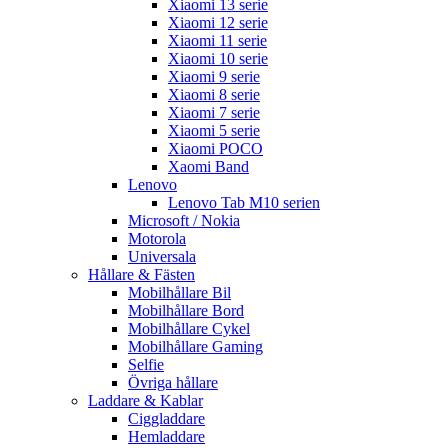
Xiaomi 13 serie
Xiaomi 12 serie
Xiaomi 11 serie
Xiaomi 10 serie
Xiaomi 9 serie
Xiaomi 8 serie
Xiaomi 7 serie
Xiaomi 5 serie
Xiaomi POCO
Xaomi Band
Lenovo
Lenovo Tab M10 serien
Microsoft / Nokia
Motorola
Universala
Hållare & Fästen
Mobilhållare Bil
Mobilhållare Bord
Mobilhållare Cykel
Mobilhållare Gaming
Selfie
Övriga hållare
Laddare & Kablar
Ciggladdare
Hemladdare