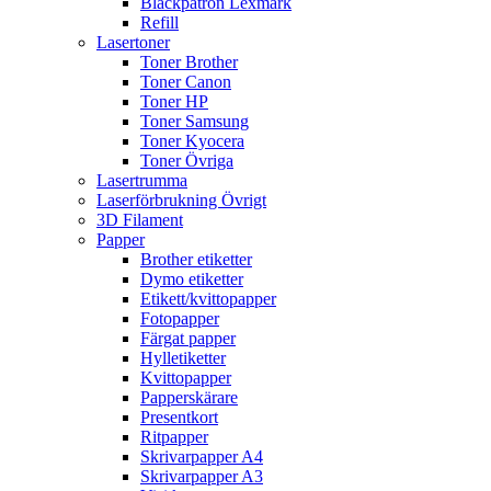
Bläckpatron Lexmark
Refill
Lasertoner
Toner Brother
Toner Canon
Toner HP
Toner Samsung
Toner Kyocera
Toner Övriga
Lasertrumma
Laserförbrukning Övrigt
3D Filament
Papper
Brother etiketter
Dymo etiketter
Etikett/kvittopapper
Fotopapper
Färgat papper
Hylletiketter
Kvittopapper
Papperskärare
Presentkort
Ritpapper
Skrivarpapper A4
Skrivarpapper A3