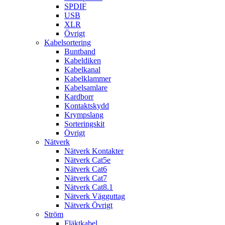
SPDIF
USB
XLR
Övrigt
Kabelsortering
Buntband
Kabeldiken
Kabelkanal
Kabelklammer
Kabelsamlare
Kardborr
Kontaktskydd
Krympslang
Sorteringskit
Övrigt
Nätverk
Nätverk Kontakter
Nätverk Cat5e
Nätverk Cat6
Nätverk Cat7
Nätverk Cat8.1
Nätverk Vägguttag
Nätverk Övrigt
Ström
Fläktkabel