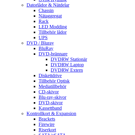
Datorlådor & Nätdelar
Chassin
Nätaggregat
Rack
LED Modding
Tillbehör lådor
UPS
DVD / Bluray
BluRay
DVD-brännare
DVDRW Stationär
DVDRW Laptop
DVDRW Extern
Diskettdrive
Tillbehör Optisk
Mediatillbehör
CD-skivor
Blu-ray-skivor
DVD-skivor
Kassettband
Kontrollkort & Expansion
Brackets
Firewire
Riserkort