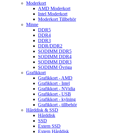
Moderkort
AMD Moderkort
Intel Moderkort
Moderkort Tillbehör
Minne
DDR5
DDR4
DDR3
DDR/DDR2
SODIMM DDR5
SODIMM DDR4
SODIMM DDR3
SODIMM Övriga
Grafikkort
Grafikkort - AMD
Grafikkort - Intel
Grafikkort - NVidia
Grafikkort - USB
Grafikkort - kylning
Grafikkort - tillbehör
Hårddisk & SSD
Hårddisk
SSD
Extern SSD
Extern Hårddisk