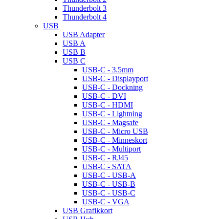
Thunderbolt 3
Thunderbolt 4
USB
USB Adapter
USB A
USB B
USB C
USB-C - 3.5mm
USB-C - Displayport
USB-C - Dockning
USB-C - DVI
USB-C - HDMI
USB-C - Lightning
USB-C - Magsafe
USB-C - Micro USB
USB-C - Minneskort
USB-C - Multiport
USB-C - RJ45
USB-C - SATA
USB-C - USB-A
USB-C - USB-B
USB-C - USB-C
USB-C - VGA
USB Grafikkort