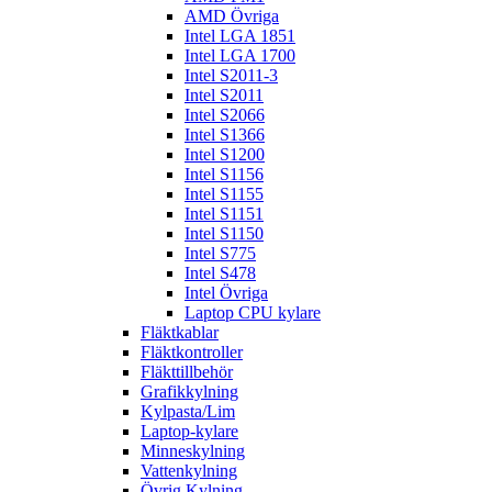
AMD Övriga
Intel LGA 1851
Intel LGA 1700
Intel S2011-3
Intel S2011
Intel S2066
Intel S1366
Intel S1200
Intel S1156
Intel S1155
Intel S1151
Intel S1150
Intel S775
Intel S478
Intel Övriga
Laptop CPU kylare
Fläktkablar
Fläktkontroller
Fläkttillbehör
Grafikkylning
Kylpasta/Lim
Laptop-kylare
Minneskylning
Vattenkylning
Övrig Kylning