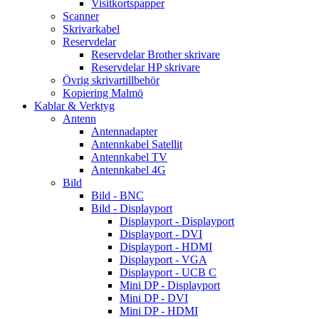
Visitkortspapper
Scanner
Skrivarkabel
Reservdelar
Reservdelar Brother skrivare
Reservdelar HP skrivare
Övrig skrivartillbehör
Kopiering Malmö
Kablar & Verktyg
Antenn
Antennadapter
Antennkabel Satellit
Antennkabel TV
Antennkabel 4G
Bild
Bild - BNC
Bild - Displayport
Displayport - Displayport
Displayport - DVI
Displayport - HDMI
Displayport - VGA
Displayport - UCB C
Mini DP - Displayport
Mini DP - DVI
Mini DP - HDMI