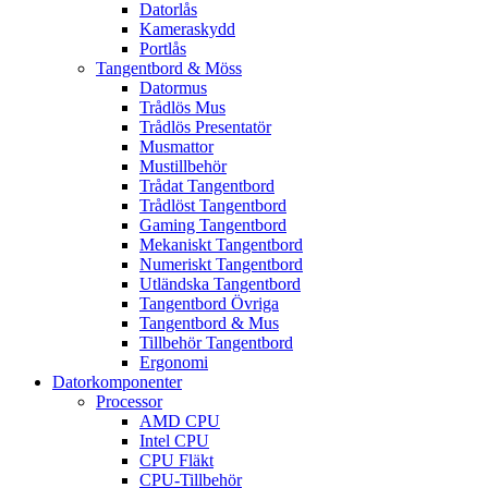
Datorlås
Kameraskydd
Portlås
Tangentbord & Möss
Datormus
Trådlös Mus
Trådlös Presentatör
Musmattor
Mustillbehör
Trådat Tangentbord
Trådlöst Tangentbord
Gaming Tangentbord
Mekaniskt Tangentbord
Numeriskt Tangentbord
Utländska Tangentbord
Tangentbord Övriga
Tangentbord & Mus
Tillbehör Tangentbord
Ergonomi
Datorkomponenter
Processor
AMD CPU
Intel CPU
CPU Fläkt
CPU-Tillbehör