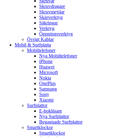
Skruvar
Skruvdragare
Skruvmejslar
Skärverktyg
Säkringar
Verktyg
Öppningsverktyg
Övrigt Kablar
Mobil & Surfplatta
Mobiltelefoner
Nya Mobiltelefoner
iPhone
Huawei
Microsoft
Nokia
OnePlus
Samsung
Sony
Xiaomi
Surfplattor
E-bokläsare
Nya Surfplattor
Begagnade Surfplattor
Smartklockor
Smartklockor