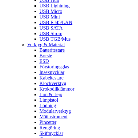
USB Hub
USB Lightning
USB Micro
USB Mini
USB RJ45/LAN
USB SATA
USB Ström
USB TGB/Mus
Verktyg & Material
Batteritestare
Borste
ESD
Förstoringsglas
Insexnycklar
Kabeltestare
Klockverktyg
Krokodilklämmor
Lim & Tejp
Limpistol
Lödning
Modularverktyg
Mätinstrument
Pincetter
Rengöring
Skiftnycklar