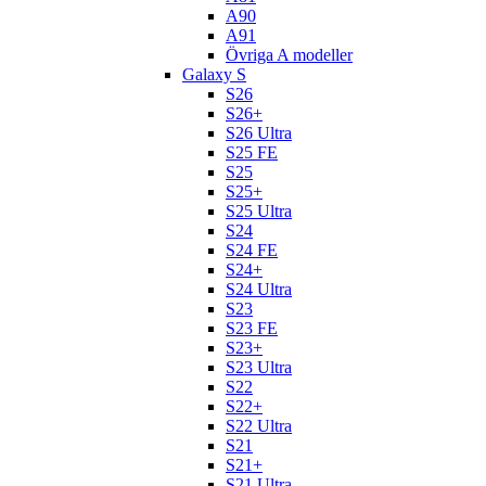
A90
A91
Övriga A modeller
Galaxy S
S26
S26+
S26 Ultra
S25 FE
S25
S25+
S25 Ultra
S24
S24 FE
S24+
S24 Ultra
S23
S23 FE
S23+
S23 Ultra
S22
S22+
S22 Ultra
S21
S21+
S21 Ultra