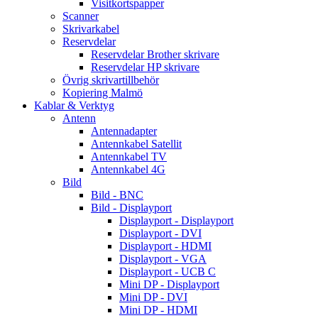
Visitkortspapper
Scanner
Skrivarkabel
Reservdelar
Reservdelar Brother skrivare
Reservdelar HP skrivare
Övrig skrivartillbehör
Kopiering Malmö
Kablar & Verktyg
Antenn
Antennadapter
Antennkabel Satellit
Antennkabel TV
Antennkabel 4G
Bild
Bild - BNC
Bild - Displayport
Displayport - Displayport
Displayport - DVI
Displayport - HDMI
Displayport - VGA
Displayport - UCB C
Mini DP - Displayport
Mini DP - DVI
Mini DP - HDMI