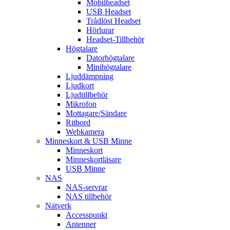
Mobilheadset
USB Headset
Trådlöst Headset
Hörlurar
Headset-Tillbehör
Högtalare
Datorhögtalare
Minihögtalare
Ljuddämpning
Ljudkort
Ljudtillbehör
Mikrofon
Mottagare/Sändare
Ritbord
Webkamera
Minneskort & USB Minne
Minneskort
Minneskortläsare
USB Minne
NAS
NAS-servrar
NAS tillbehör
Nätverk
Accesspunkt
Antenner