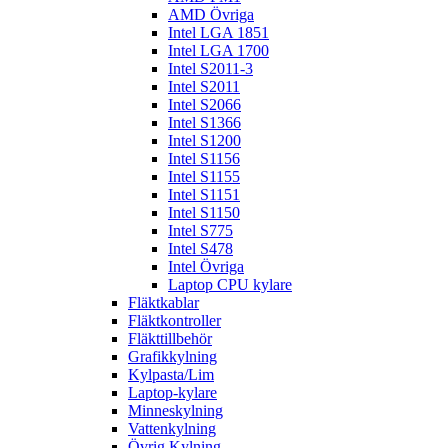
AMD Övriga
Intel LGA 1851
Intel LGA 1700
Intel S2011-3
Intel S2011
Intel S2066
Intel S1366
Intel S1200
Intel S1156
Intel S1155
Intel S1151
Intel S1150
Intel S775
Intel S478
Intel Övriga
Laptop CPU kylare
Fläktkablar
Fläktkontroller
Fläkttillbehör
Grafikkylning
Kylpasta/Lim
Laptop-kylare
Minneskylning
Vattenkylning
Övrig Kylning