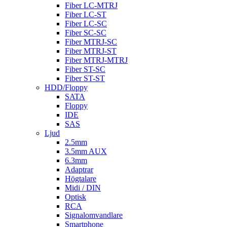
Fiber LC-MTRJ
Fiber LC-ST
Fiber LC-SC
Fiber SC-SC
Fiber MTRJ-SC
Fiber MTRJ-ST
Fiber MTRJ-MTRJ
Fiber ST-SC
Fiber ST-ST
HDD/Floppy
SATA
Floppy
IDE
SAS
Ljud
2.5mm
3.5mm AUX
6.3mm
Adaptrar
Högtalare
Midi / DIN
Optisk
RCA
Signalomvandlare
Smartphone