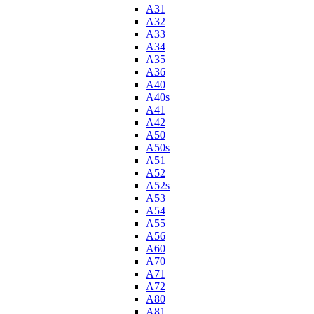
A31
A32
A33
A34
A35
A36
A40
A40s
A41
A42
A50
A50s
A51
A52
A52s
A53
A54
A55
A56
A60
A70
A71
A72
A80
A81