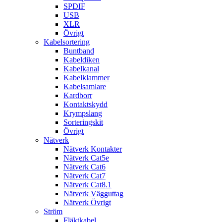
SPDIF
USB
XLR
Övrigt
Kabelsortering
Buntband
Kabeldiken
Kabelkanal
Kabelklammer
Kabelsamlare
Kardborr
Kontaktskydd
Krympslang
Sorteringskit
Övrigt
Nätverk
Nätverk Kontakter
Nätverk Cat5e
Nätverk Cat6
Nätverk Cat7
Nätverk Cat8.1
Nätverk Vägguttag
Nätverk Övrigt
Ström
Fläktkabel