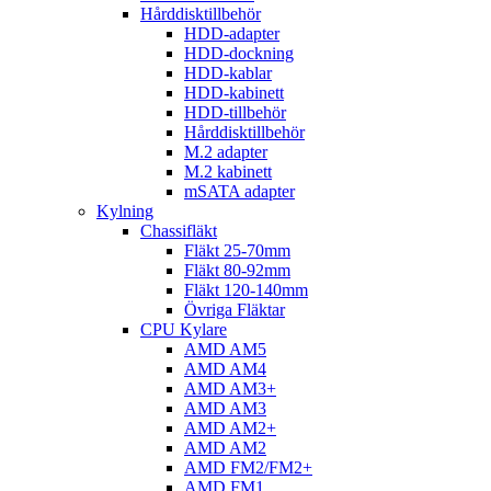
Hårddisktillbehör
HDD-adapter
HDD-dockning
HDD-kablar
HDD-kabinett
HDD-tillbehör
Hårddisktillbehör
M.2 adapter
M.2 kabinett
mSATA adapter
Kylning
Chassifläkt
Fläkt 25-70mm
Fläkt 80-92mm
Fläkt 120-140mm
Övriga Fläktar
CPU Kylare
AMD AM5
AMD AM4
AMD AM3+
AMD AM3
AMD AM2+
AMD AM2
AMD FM2/FM2+
AMD FM1