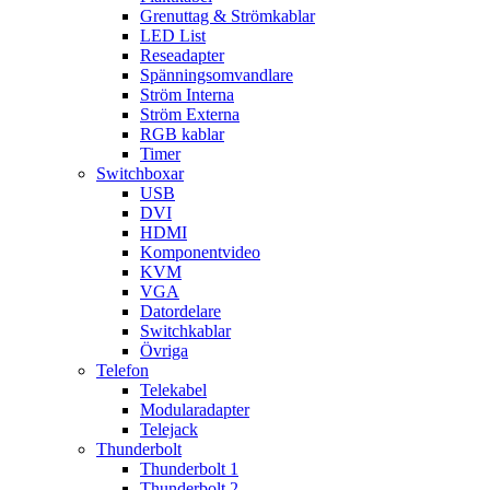
Grenuttag & Strömkablar
LED List
Reseadapter
Spänningsomvandlare
Ström Interna
Ström Externa
RGB kablar
Timer
Switchboxar
USB
DVI
HDMI
Komponentvideo
KVM
VGA
Datordelare
Switchkablar
Övriga
Telefon
Telekabel
Modularadapter
Telejack
Thunderbolt
Thunderbolt 1
Thunderbolt 2