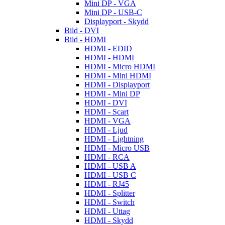
Mini DP - VGA
Mini DP - USB-C
Displayport - Skydd
Bild - DVI
Bild - HDMI
HDMI - EDID
HDMI - HDMI
HDMI - Micro HDMI
HDMI - Mini HDMI
HDMI - Displayport
HDMI - Mini DP
HDMI - DVI
HDMI - Scart
HDMI - VGA
HDMI - Ljud
HDMI - Lightning
HDMI - Micro USB
HDMI - RCA
HDMI - USB A
HDMI - USB C
HDMI - RJ45
HDMI - Splitter
HDMI - Switch
HDMI - Uttag
HDMI - Skydd