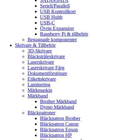
SATA/eSATA
Seriell/Parallell
USB Kontrollkort
USB Hubb
USB-C
Övrig Expansion
Raspberry Pi & tillbehör
Begagnade komponenter
Skrivare & Tillbehör
3D-Skrivare
Bläckstråleskrivare
Laserskrivare
Laserskrivare Färg
Dokumentförstörare
Etikettskrivare
Laminering
Märkmaskin
Märkband
Brother Märkband
Dymo Märkband
Bläckpatroner
Bläckpatron Brother
Bläckpatron Canon
Bläckpatron Epson
Bläckpatron HP