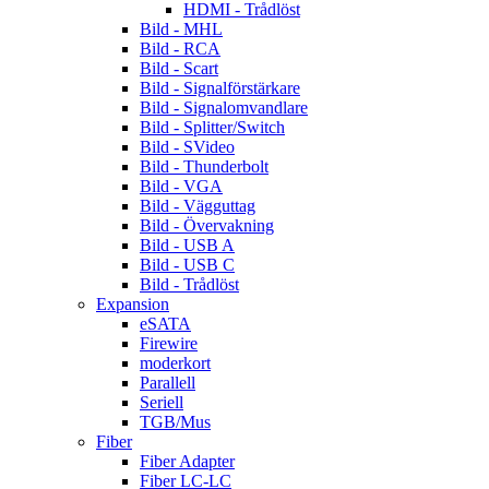
HDMI - Trådlöst
Bild - MHL
Bild - RCA
Bild - Scart
Bild - Signalförstärkare
Bild - Signalomvandlare
Bild - Splitter/Switch
Bild - SVideo
Bild - Thunderbolt
Bild - VGA
Bild - Vägguttag
Bild - Övervakning
Bild - USB A
Bild - USB C
Bild - Trådlöst
Expansion
eSATA
Firewire
moderkort
Parallell
Seriell
TGB/Mus
Fiber
Fiber Adapter
Fiber LC-LC