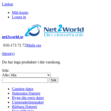
Länkar
Mitt konto
Logga in
net2world.se
010-173 72 72
Maila oss
0
item(s)
Du har inga produkter i din varukorg.
Sök:
Alla
Sök
Gaming dator
Stationära Datorer
Bygg din egen dator
Uppgraderingspaket
Bärbara Datorer