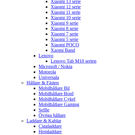
Xiaomi 13 serie
Xiaomi 12 serie
Xiaomi 11 serie
Xiaomi 10 serie
Xiaomi 9 serie
Xiaomi 8 serie
Xiaomi 7 serie
Xiaomi 5 serie
Xiaomi POCO
Xaomi Band
Lenovo
Lenovo Tab M10 serien
Microsoft / Nokia
Motorola
Universala
Hållare & Fästen
Mobilhållare Bil
Mobilhållare Bord
Mobilhållare Cykel
Mobilhållare Gaming
Selfie
Övriga hållare
Laddare & Kablar
Ciggladdare
Hemladdare