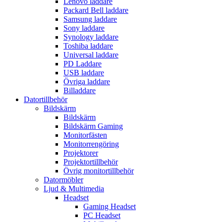
Lenovo laddare
Packard Bell laddare
Samsung laddare
Sony laddare
Synology laddare
Toshiba laddare
Universal laddare
PD Laddare
USB laddare
Övriga laddare
Billaddare
Datortillbehör
Bildskärm
Bildskärm
Bildskärm Gaming
Monitorfästen
Monitorrengöring
Projektorer
Projektortillbehör
Övrig monitortillbehör
Datormöbler
Ljud & Multimedia
Headset
Gaming Headset
PC Headset