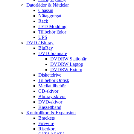
Datorlådor & Nätdelar
Chassin
Nätaggregat
Rack
LED Modding
Tillbehör lådor
UPS
DVD / Bluray
BluRay
DVD-brännare
DVDRW Stationär
DVDRW Laptop
DVDRW Extern
Diskettdrive
Tillbehör Optisk
Mediatillbehör
CD-skivor
Blu-ray-skivor
DVD-skivor
Kassettband
Kontrollkort & Expansion
Brackets
Firewire
Riserkort