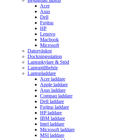
Begagnad laptop
Acer
Asus
Dell
Fujitsu
HP
Lenovo
Macbook
Microsoft
Datorväskor
Dockningsstation
Laptopkylare & Stöd
Laptoptillbehör
Laptopladdare
Acer laddare
Apple laddare
Asus laddare
Compaq laddare
Dell laddare
Fujitsu laddare
HP laddare
IBM laddare
Intel laddare
Microsoft laddare
MSI laddare