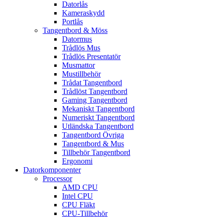
Datorlås
Kameraskydd
Portlås
Tangentbord & Möss
Datormus
Trådlös Mus
Trådlös Presentatör
Musmattor
Mustillbehör
Trådat Tangentbord
Trådlöst Tangentbord
Gaming Tangentbord
Mekaniskt Tangentbord
Numeriskt Tangentbord
Utländska Tangentbord
Tangentbord Övriga
Tangentbord & Mus
Tillbehör Tangentbord
Ergonomi
Datorkomponenter
Processor
AMD CPU
Intel CPU
CPU Fläkt
CPU-Tillbehör