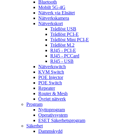
Bluetooth
Mobilt 5G-4G
Nätverk via Elnätet
Nätverkskamera
Nätverkskort
Trådlöst USB
Trådlöst PCI-E
Trådlöst Mini PCI-E
Trådlöst M.2
RJ45 - PCI-E
RJ45 - PCCard
RJ45 - USB
Nätverkswitch
KVM Switch
POE Injector
POE Switch
Repeater
Router & Mesh
Övrigt nätverk
Program
Nyttoprogram
Operativsystem
ESET Säkerhetsprogram
Säkerhet
Dammskydd