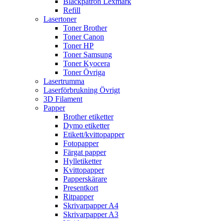
Bläckpatron Lexmark
Refill
Lasertoner
Toner Brother
Toner Canon
Toner HP
Toner Samsung
Toner Kyocera
Toner Övriga
Lasertrumma
Laserförbrukning Övrigt
3D Filament
Papper
Brother etiketter
Dymo etiketter
Etikett/kvittopapper
Fotopapper
Färgat papper
Hylletiketter
Kvittopapper
Papperskärare
Presentkort
Ritpapper
Skrivarpapper A4
Skrivarpapper A3