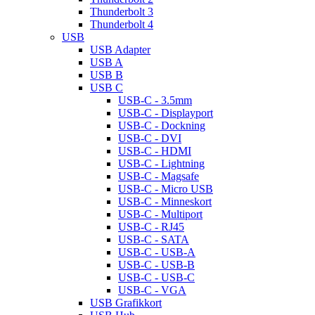
Thunderbolt 3
Thunderbolt 4
USB
USB Adapter
USB A
USB B
USB C
USB-C - 3.5mm
USB-C - Displayport
USB-C - Dockning
USB-C - DVI
USB-C - HDMI
USB-C - Lightning
USB-C - Magsafe
USB-C - Micro USB
USB-C - Minneskort
USB-C - Multiport
USB-C - RJ45
USB-C - SATA
USB-C - USB-A
USB-C - USB-B
USB-C - USB-C
USB-C - VGA
USB Grafikkort