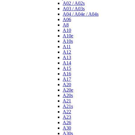
A02 / A02s
A03 / A03s
A04 / A04e / A04s
A06
A8
A10
A10e
A10s
A11
A12
A13
A14
A15
A16
A17
A20
A20e
A20s
A21
A21s
A22
A23
A26
A30
A30s