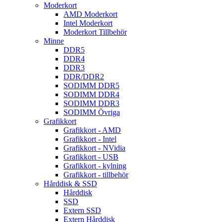
Moderkort
AMD Moderkort
Intel Moderkort
Moderkort Tillbehör
Minne
DDR5
DDR4
DDR3
DDR/DDR2
SODIMM DDR5
SODIMM DDR4
SODIMM DDR3
SODIMM Övriga
Grafikkort
Grafikkort - AMD
Grafikkort - Intel
Grafikkort - NVidia
Grafikkort - USB
Grafikkort - kylning
Grafikkort - tillbehör
Hårddisk & SSD
Hårddisk
SSD
Extern SSD
Extern Hårddisk