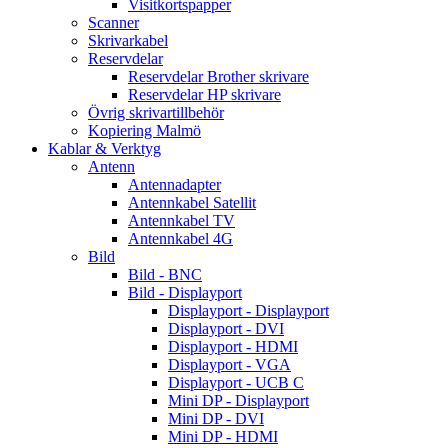
Visitkortspapper
Scanner
Skrivarkabel
Reservdelar
Reservdelar Brother skrivare
Reservdelar HP skrivare
Övrig skrivartillbehör
Kopiering Malmö
Kablar & Verktyg
Antenn
Antennadapter
Antennkabel Satellit
Antennkabel TV
Antennkabel 4G
Bild
Bild - BNC
Bild - Displayport
Displayport - Displayport
Displayport - DVI
Displayport - HDMI
Displayport - VGA
Displayport - UCB C
Mini DP - Displayport
Mini DP - DVI
Mini DP - HDMI