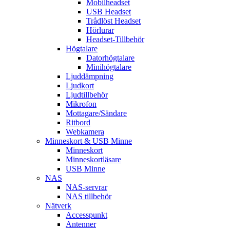
Mobilheadset
USB Headset
Trådlöst Headset
Hörlurar
Headset-Tillbehör
Högtalare
Datorhögtalare
Minihögtalare
Ljuddämpning
Ljudkort
Ljudtillbehör
Mikrofon
Mottagare/Sändare
Ritbord
Webkamera
Minneskort & USB Minne
Minneskort
Minneskortläsare
USB Minne
NAS
NAS-servrar
NAS tillbehör
Nätverk
Accesspunkt
Antenner