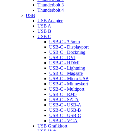
Thunderbolt 3
Thunderbolt 4
USB
USB Adapter
USB A
USB B
USB C
USB-C - 3.5mm
USB-C - Displayport
USB-C - Dockning
USB-C - DVI
USB-C - HDMI
USB-C - Lightning
USB-C - Magsafe
USB-C - Micro USB
USB-C - Minneskort
USB-C - Multiport
USB-C - RJ45
USB-C - SATA
USB-C - USB-A
USB-C - USB-B
USB-C - USB-C
USB-C - VGA
USB Grafikkort