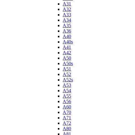
A31
A32
A33
A34
A35
A36
A40
A40s
A41
A42
A50
A50s
A51
A52
A52s
A53
A54
A55
A56
A60
A70
A71
A72
A80
A81