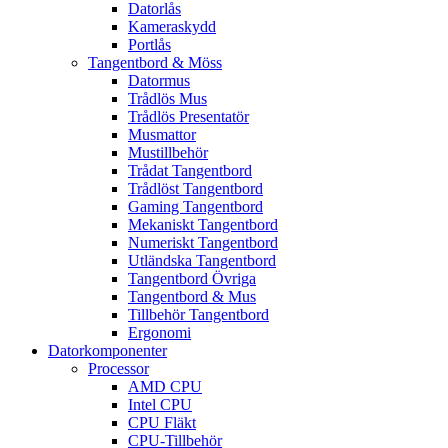
Datorlås
Kameraskydd
Portlås
Tangentbord & Möss
Datormus
Trådlös Mus
Trådlös Presentatör
Musmattor
Mustillbehör
Trådat Tangentbord
Trådlöst Tangentbord
Gaming Tangentbord
Mekaniskt Tangentbord
Numeriskt Tangentbord
Utländska Tangentbord
Tangentbord Övriga
Tangentbord & Mus
Tillbehör Tangentbord
Ergonomi
Datorkomponenter
Processor
AMD CPU
Intel CPU
CPU Fläkt
CPU-Tillbehör