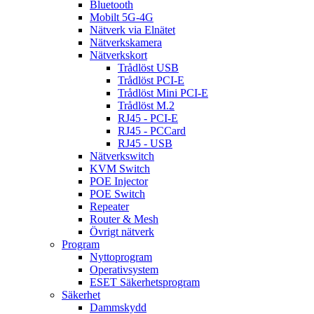
Bluetooth
Mobilt 5G-4G
Nätverk via Elnätet
Nätverkskamera
Nätverkskort
Trådlöst USB
Trådlöst PCI-E
Trådlöst Mini PCI-E
Trådlöst M.2
RJ45 - PCI-E
RJ45 - PCCard
RJ45 - USB
Nätverkswitch
KVM Switch
POE Injector
POE Switch
Repeater
Router & Mesh
Övrigt nätverk
Program
Nyttoprogram
Operativsystem
ESET Säkerhetsprogram
Säkerhet
Dammskydd