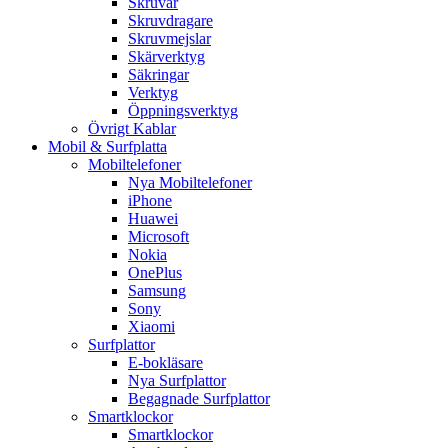
Skruvar
Skruvdragare
Skruvmejslar
Skärverktyg
Säkringar
Verktyg
Öppningsverktyg
Övrigt Kablar
Mobil & Surfplatta
Mobiltelefoner
Nya Mobiltelefoner
iPhone
Huawei
Microsoft
Nokia
OnePlus
Samsung
Sony
Xiaomi
Surfplattor
E-bokläsare
Nya Surfplattor
Begagnade Surfplattor
Smartklockor
Smartklockor