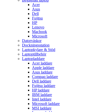
Begagnad laptop
Acer
Asus
Dell
Fujitsu
HP
Lenovo
Macbook
Microsoft
Datorväskor
Dockningsstation
Laptopkylare & Stöd
Laptoptillbehör
Laptopladdare
Acer laddare
Apple laddare
Asus laddare
Compaq laddare
Dell laddare
Fujitsu laddare
HP laddare
IBM laddare
Intel laddare
Microsoft laddare
MSI laddare