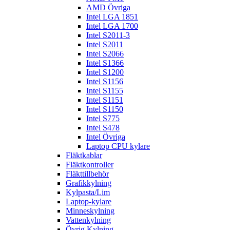
AMD Övriga
Intel LGA 1851
Intel LGA 1700
Intel S2011-3
Intel S2011
Intel S2066
Intel S1366
Intel S1200
Intel S1156
Intel S1155
Intel S1151
Intel S1150
Intel S775
Intel S478
Intel Övriga
Laptop CPU kylare
Fläktkablar
Fläktkontroller
Fläkttillbehör
Grafikkylning
Kylpasta/Lim
Laptop-kylare
Minneskylning
Vattenkylning
Övrig Kylning