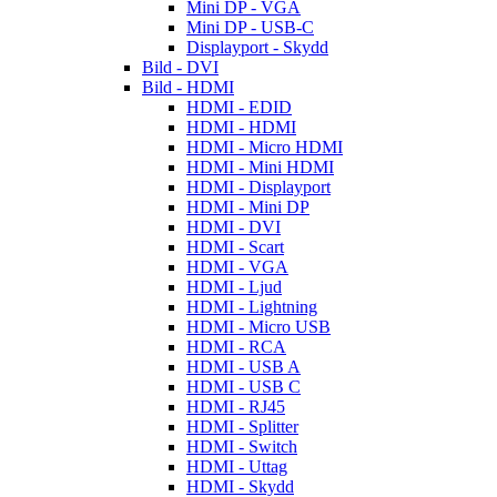
Mini DP - VGA
Mini DP - USB-C
Displayport - Skydd
Bild - DVI
Bild - HDMI
HDMI - EDID
HDMI - HDMI
HDMI - Micro HDMI
HDMI - Mini HDMI
HDMI - Displayport
HDMI - Mini DP
HDMI - DVI
HDMI - Scart
HDMI - VGA
HDMI - Ljud
HDMI - Lightning
HDMI - Micro USB
HDMI - RCA
HDMI - USB A
HDMI - USB C
HDMI - RJ45
HDMI - Splitter
HDMI - Switch
HDMI - Uttag
HDMI - Skydd