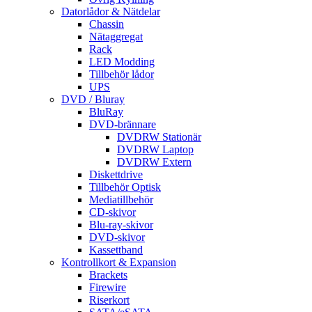
Datorlådor & Nätdelar
Chassin
Nätaggregat
Rack
LED Modding
Tillbehör lådor
UPS
DVD / Bluray
BluRay
DVD-brännare
DVDRW Stationär
DVDRW Laptop
DVDRW Extern
Diskettdrive
Tillbehör Optisk
Mediatillbehör
CD-skivor
Blu-ray-skivor
DVD-skivor
Kassettband
Kontrollkort & Expansion
Brackets
Firewire
Riserkort