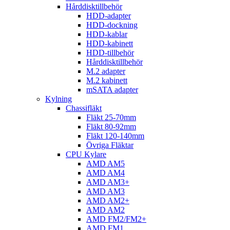
Hårddisktillbehör
HDD-adapter
HDD-dockning
HDD-kablar
HDD-kabinett
HDD-tillbehör
Hårddisktillbehör
M.2 adapter
M.2 kabinett
mSATA adapter
Kylning
Chassifläkt
Fläkt 25-70mm
Fläkt 80-92mm
Fläkt 120-140mm
Övriga Fläktar
CPU Kylare
AMD AM5
AMD AM4
AMD AM3+
AMD AM3
AMD AM2+
AMD AM2
AMD FM2/FM2+
AMD FM1