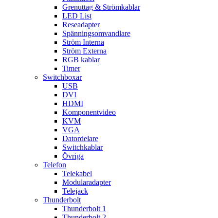
Grenuttag & Strömkablar
LED List
Reseadapter
Spänningsomvandlare
Ström Interna
Ström Externa
RGB kablar
Timer
Switchboxar
USB
DVI
HDMI
Komponentvideo
KVM
VGA
Datordelare
Switchkablar
Övriga
Telefon
Telekabel
Modularadapter
Telejack
Thunderbolt
Thunderbolt 1
Thunderbolt 2