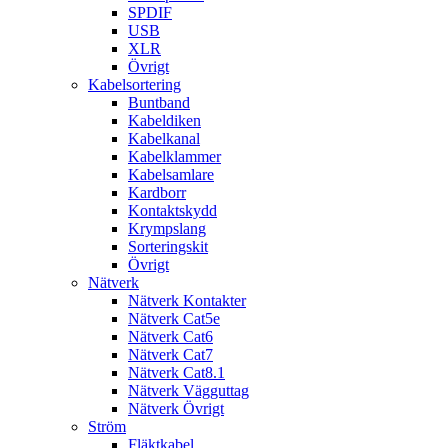
SPDIF
USB
XLR
Övrigt
Kabelsortering
Buntband
Kabeldiken
Kabelkanal
Kabelklammer
Kabelsamlare
Kardborr
Kontaktskydd
Krympslang
Sorteringskit
Övrigt
Nätverk
Nätverk Kontakter
Nätverk Cat5e
Nätverk Cat6
Nätverk Cat7
Nätverk Cat8.1
Nätverk Vägguttag
Nätverk Övrigt
Ström
Fläktkabel