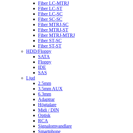
Fiber LC-MTRJ
Fiber LC-ST
Fiber LC-SC
Fiber SC-SC
Fiber MTRJ-SC
Fiber MTRJ-ST
Fiber MTRJ-MTRJ
Fiber ST-SC
Fiber ST-ST
HDD/Floppy
SATA
Floppy
IDE
SAS
Ljud
2.5mm
3.5mm AUX
6.3mm
Adaptrar
Högtalare
Midi / DIN
Optisk
RCA
Signalomvandlare
Smartphone