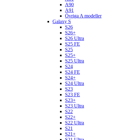
A90
A91
Övriga A modeller
Galaxy S
S26
S26+
S26 Ultra
S25 FE
S25
S25+
S25 Ultra
S24
S24 FE
S24+
S24 Ultra
S23
S23 FE
S23+
S23 Ultra
S22
S22+
S22 Ultra
S21
S21+
S21 Ultra