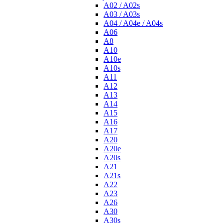
A02 / A02s
A03 / A03s
A04 / A04e / A04s
A06
A8
A10
A10e
A10s
A11
A12
A13
A14
A15
A16
A17
A20
A20e
A20s
A21
A21s
A22
A23
A26
A30
A30s