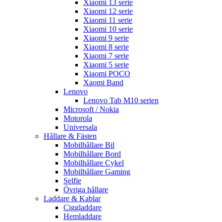
Xiaomi 13 serie
Xiaomi 12 serie
Xiaomi 11 serie
Xiaomi 10 serie
Xiaomi 9 serie
Xiaomi 8 serie
Xiaomi 7 serie
Xiaomi 5 serie
Xiaomi POCO
Xaomi Band
Lenovo
Lenovo Tab M10 serien
Microsoft / Nokia
Motorola
Universala
Hållare & Fästen
Mobilhållare Bil
Mobilhållare Bord
Mobilhållare Cykel
Mobilhållare Gaming
Selfie
Övriga hållare
Laddare & Kablar
Ciggladdare
Hemladdare