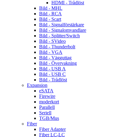
HDMI - Trådlöst
Bild - MHL
Bild - RCA
Bild - Scart
Bild - Signalförstärkare
Bild - Signalomvandlare
Bild - Splitter/Switch
Bild - SVideo
Bild - Thunderbolt
Bild - VGA
Bild - Vägguttag
Bild - Övervakning
Bild - USB A
Bild - USB C
Bild - Trådlöst
Expansion
eSATA
Firewire
moderkort
Parallell
Seriell
TGB/Mus
Fiber
Fiber Adapter
Fiber LC-LC