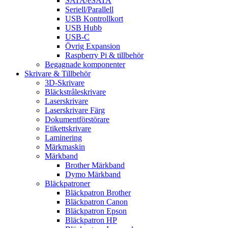
SATA/eSATA
Seriell/Parallell
USB Kontrollkort
USB Hubb
USB-C
Övrig Expansion
Raspberry Pi & tillbehör
Begagnade komponenter
Skrivare & Tillbehör
3D-Skrivare
Bläckstråleskrivare
Laserskrivare
Laserskrivare Färg
Dokumentförstörare
Etikettskrivare
Laminering
Märkmaskin
Märkband
Brother Märkband
Dymo Märkband
Bläckpatroner
Bläckpatron Brother
Bläckpatron Canon
Bläckpatron Epson
Bläckpatron HP