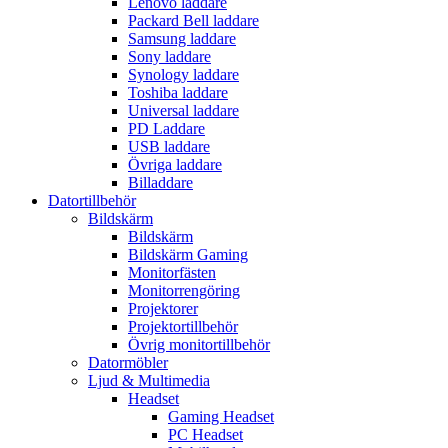
Lenovo laddare
Packard Bell laddare
Samsung laddare
Sony laddare
Synology laddare
Toshiba laddare
Universal laddare
PD Laddare
USB laddare
Övriga laddare
Billaddare
Datortillbehör
Bildskärm
Bildskärm
Bildskärm Gaming
Monitorfästen
Monitorrengöring
Projektorer
Projektortillbehör
Övrig monitortillbehör
Datormöbler
Ljud & Multimedia
Headset
Gaming Headset
PC Headset