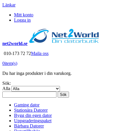
Länkar
Mitt konto
Logga in
net2world.se
010-173 72 72
Maila oss
0
item(s)
Du har inga produkter i din varukorg.
Sök:
Alla
Sök
Gaming dator
Stationära Datorer
Bygg din egen dator
Uppgraderingspaket
Bärbara Datorer