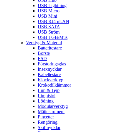
USB Hub
USB Lightning
USB Micro
USB Mini
USB RJ45/LAN
USB SATA
USB Ström
USB TGB/Mus
Verktyg & Material
Batteritestare
Borste
ESD
Förstoringsglas
Insexnycklar
Kabeltestare
Klockverktyg
Krokodilklämmor
Lim & Tejp
Limpistol
Lödning
Modularverktyg
Mätinstrument
Pincetter
Rengöring
Skiftnycklar