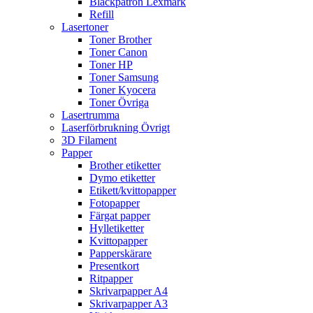
Bläckpatron Lexmark
Refill
Lasertoner
Toner Brother
Toner Canon
Toner HP
Toner Samsung
Toner Kyocera
Toner Övriga
Lasertrumma
Laserförbrukning Övrigt
3D Filament
Papper
Brother etiketter
Dymo etiketter
Etikett/kvittopapper
Fotopapper
Färgat papper
Hylletiketter
Kvittopapper
Papperskärare
Presentkort
Ritpapper
Skrivarpapper A4
Skrivarpapper A3