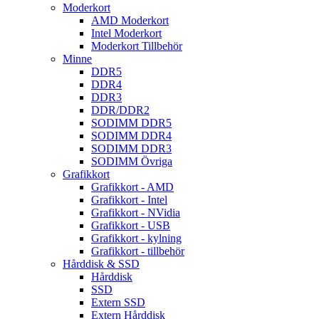
Moderkort
AMD Moderkort
Intel Moderkort
Moderkort Tillbehör
Minne
DDR5
DDR4
DDR3
DDR/DDR2
SODIMM DDR5
SODIMM DDR4
SODIMM DDR3
SODIMM Övriga
Grafikkort
Grafikkort - AMD
Grafikkort - Intel
Grafikkort - NVidia
Grafikkort - USB
Grafikkort - kylning
Grafikkort - tillbehör
Hårddisk & SSD
Hårddisk
SSD
Extern SSD
Extern Hårddisk