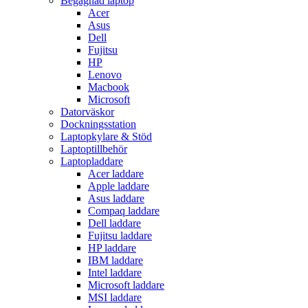
Begagnad laptop
Acer
Asus
Dell
Fujitsu
HP
Lenovo
Macbook
Microsoft
Datorväskor
Dockningsstation
Laptopkylare & Stöd
Laptoptillbehör
Laptopladdare
Acer laddare
Apple laddare
Asus laddare
Compaq laddare
Dell laddare
Fujitsu laddare
HP laddare
IBM laddare
Intel laddare
Microsoft laddare
MSI laddare