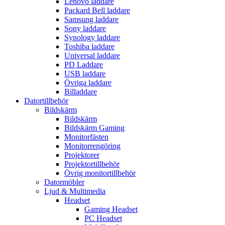
Lenovo laddare
Packard Bell laddare
Samsung laddare
Sony laddare
Synology laddare
Toshiba laddare
Universal laddare
PD Laddare
USB laddare
Övriga laddare
Billaddare
Datortillbehör
Bildskärm
Bildskärm
Bildskärm Gaming
Monitorfästen
Monitorrengöring
Projektorer
Projektortillbehör
Övrig monitortillbehör
Datormöbler
Ljud & Multimedia
Headset
Gaming Headset
PC Headset