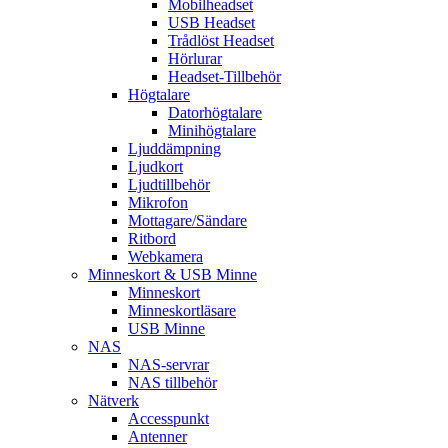
Mobilheadset
USB Headset
Trådlöst Headset
Hörlurar
Headset-Tillbehör
Högtalare
Datorhögtalare
Minihögtalare
Ljuddämpning
Ljudkort
Ljudtillbehör
Mikrofon
Mottagare/Sändare
Ritbord
Webkamera
Minneskort & USB Minne
Minneskort
Minneskortläsare
USB Minne
NAS
NAS-servrar
NAS tillbehör
Nätverk
Accesspunkt
Antenner