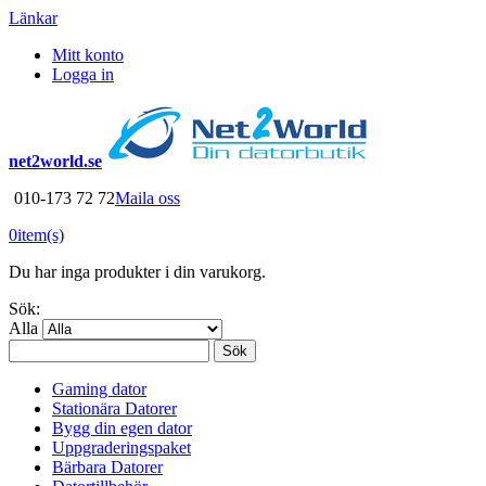
Länkar
Mitt konto
Logga in
net2world.se
010-173 72 72
Maila oss
0
item(s)
Du har inga produkter i din varukorg.
Sök:
Alla
Sök
Gaming dator
Stationära Datorer
Bygg din egen dator
Uppgraderingspaket
Bärbara Datorer