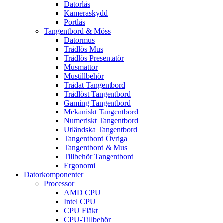
Datorlås
Kameraskydd
Portlås
Tangentbord & Möss
Datormus
Trådlös Mus
Trådlös Presentatör
Musmattor
Mustillbehör
Trådat Tangentbord
Trådlöst Tangentbord
Gaming Tangentbord
Mekaniskt Tangentbord
Numeriskt Tangentbord
Utländska Tangentbord
Tangentbord Övriga
Tangentbord & Mus
Tillbehör Tangentbord
Ergonomi
Datorkomponenter
Processor
AMD CPU
Intel CPU
CPU Fläkt
CPU-Tillbehör