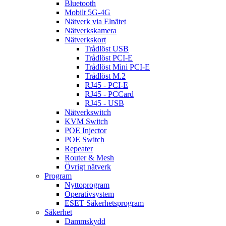
Bluetooth
Mobilt 5G-4G
Nätverk via Elnätet
Nätverkskamera
Nätverkskort
Trådlöst USB
Trådlöst PCI-E
Trådlöst Mini PCI-E
Trådlöst M.2
RJ45 - PCI-E
RJ45 - PCCard
RJ45 - USB
Nätverkswitch
KVM Switch
POE Injector
POE Switch
Repeater
Router & Mesh
Övrigt nätverk
Program
Nyttoprogram
Operativsystem
ESET Säkerhetsprogram
Säkerhet
Dammskydd