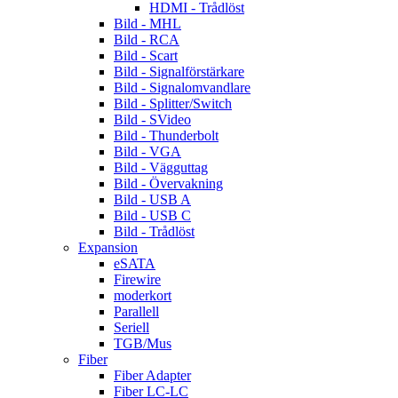
HDMI - Trådlöst
Bild - MHL
Bild - RCA
Bild - Scart
Bild - Signalförstärkare
Bild - Signalomvandlare
Bild - Splitter/Switch
Bild - SVideo
Bild - Thunderbolt
Bild - VGA
Bild - Vägguttag
Bild - Övervakning
Bild - USB A
Bild - USB C
Bild - Trådlöst
Expansion
eSATA
Firewire
moderkort
Parallell
Seriell
TGB/Mus
Fiber
Fiber Adapter
Fiber LC-LC