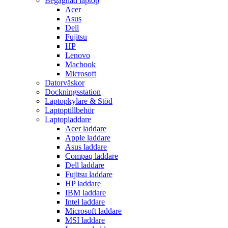
Begagnad laptop
Acer
Asus
Dell
Fujitsu
HP
Lenovo
Macbook
Microsoft
Datorväskor
Dockningsstation
Laptopkylare & Stöd
Laptoptillbehör
Laptopladdare
Acer laddare
Apple laddare
Asus laddare
Compaq laddare
Dell laddare
Fujitsu laddare
HP laddare
IBM laddare
Intel laddare
Microsoft laddare
MSI laddare