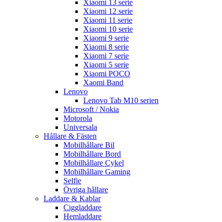
Xiaomi 13 serie
Xiaomi 12 serie
Xiaomi 11 serie
Xiaomi 10 serie
Xiaomi 9 serie
Xiaomi 8 serie
Xiaomi 7 serie
Xiaomi 5 serie
Xiaomi POCO
Xaomi Band
Lenovo
Lenovo Tab M10 serien
Microsoft / Nokia
Motorola
Universala
Hållare & Fästen
Mobilhållare Bil
Mobilhållare Bord
Mobilhållare Cykel
Mobilhållare Gaming
Selfie
Övriga hållare
Laddare & Kablar
Ciggladdare
Hemladdare