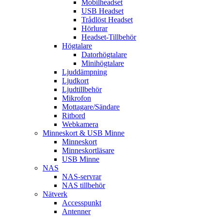
Mobilheadset
USB Headset
Trådlöst Headset
Hörlurar
Headset-Tillbehör
Högtalare
Datorhögtalare
Minihögtalare
Ljuddämpning
Ljudkort
Ljudtillbehör
Mikrofon
Mottagare/Sändare
Ritbord
Webkamera
Minneskort & USB Minne
Minneskort
Minneskortläsare
USB Minne
NAS
NAS-servrar
NAS tillbehör
Nätverk
Accesspunkt
Antenner