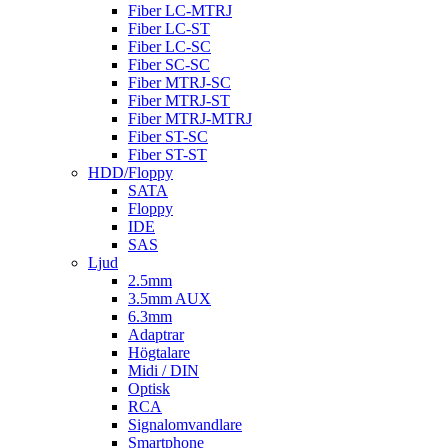
Fiber LC-MTRJ
Fiber LC-ST
Fiber LC-SC
Fiber SC-SC
Fiber MTRJ-SC
Fiber MTRJ-ST
Fiber MTRJ-MTRJ
Fiber ST-SC
Fiber ST-ST
HDD/Floppy
SATA
Floppy
IDE
SAS
Ljud
2.5mm
3.5mm AUX
6.3mm
Adaptrar
Högtalare
Midi / DIN
Optisk
RCA
Signalomvandlare
Smartphone