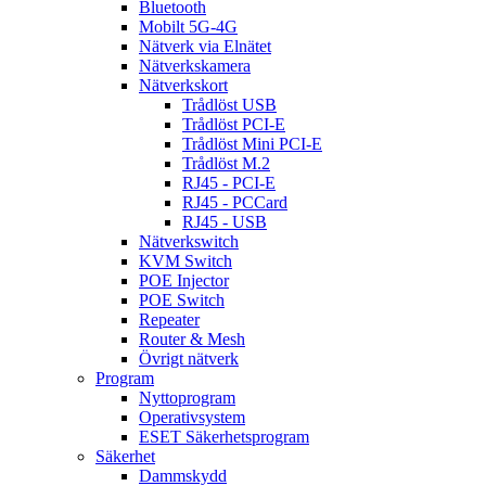
Bluetooth
Mobilt 5G-4G
Nätverk via Elnätet
Nätverkskamera
Nätverkskort
Trådlöst USB
Trådlöst PCI-E
Trådlöst Mini PCI-E
Trådlöst M.2
RJ45 - PCI-E
RJ45 - PCCard
RJ45 - USB
Nätverkswitch
KVM Switch
POE Injector
POE Switch
Repeater
Router & Mesh
Övrigt nätverk
Program
Nyttoprogram
Operativsystem
ESET Säkerhetsprogram
Säkerhet
Dammskydd