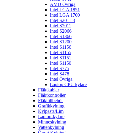
AMD Övriga
Intel LGA 1851
Intel LGA 1700
Intel S2011-3
Intel S2011
Intel S2066
Intel S1366
Intel S1200
Intel S1156
Intel S1155
Intel S1151
Intel S1150
Intel S775
Intel S478
Intel Övriga
Laptop CPU kylare
Fläktkablar
Fläktkontroller
Fläkttillbehör
Grafikkylning
Kylpasta/Lim
Laptop-kylare
Minneskylning
Vattenkylning
Övrig Kylning