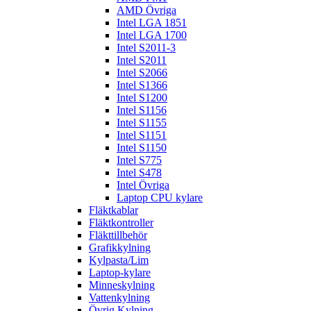
AMD Övriga
Intel LGA 1851
Intel LGA 1700
Intel S2011-3
Intel S2011
Intel S2066
Intel S1366
Intel S1200
Intel S1156
Intel S1155
Intel S1151
Intel S1150
Intel S775
Intel S478
Intel Övriga
Laptop CPU kylare
Fläktkablar
Fläktkontroller
Fläkttillbehör
Grafikkylning
Kylpasta/Lim
Laptop-kylare
Minneskylning
Vattenkylning
Övrig Kylning