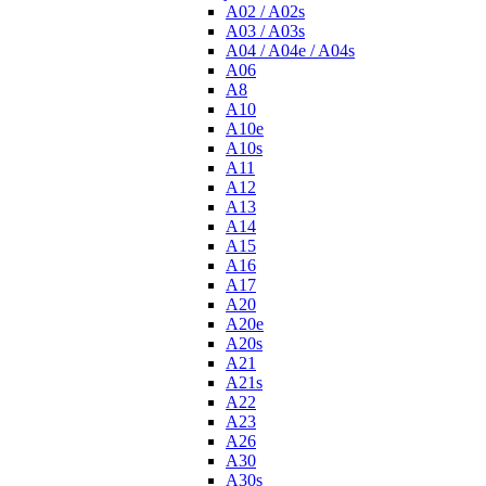
A02 / A02s
A03 / A03s
A04 / A04e / A04s
A06
A8
A10
A10e
A10s
A11
A12
A13
A14
A15
A16
A17
A20
A20e
A20s
A21
A21s
A22
A23
A26
A30
A30s