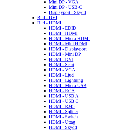
Mini DP - VGA
Mini DP - USB-C
Displayport - Skydd
Bild - DVI
Bild - HDMI
HDMI - EDID
HDMI - HDMI
HDMI - Micro HDMI
HDMI - Mini HDMI
HDMI - Displayport
HDMI - Mini DP
HDMI - DVI
HDMI - Scart
HDMI - VGA
HDMI - Ljud
HDMI - Lightning
HDMI - Micro USB
HDMI - RCA
HDMI - USB A
HDMI - USB C
HDMI - RJ45
HDMI - Splitter
HDMI - Switch
HDMI - Uttag
HDMI - Skydd