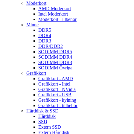
Moderkort
AMD Moderkort
Intel Moderkort
Moderkort Tillbehör
Minne
DDR5
DDR4
DDR3
DDR/DDR2
SODIMM DDR5
SODIMM DDR4
SODIMM DDR3
SODIMM Övriga
Grafikkort
Grafikkort - AMD
Grafikkort - Intel
Grafikkort - NVidia
Grafikkort - USB
Grafikkort - kylning
Grafikkort - tillbehör
Hårddisk & SSD
Hårddisk
SSD
Extern SSD
Extern Hårddisk