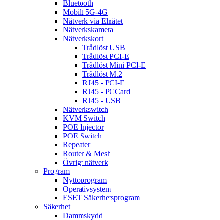
Bluetooth
Mobilt 5G-4G
Nätverk via Elnätet
Nätverkskamera
Nätverkskort
Trådlöst USB
Trådlöst PCI-E
Trådlöst Mini PCI-E
Trådlöst M.2
RJ45 - PCI-E
RJ45 - PCCard
RJ45 - USB
Nätverkswitch
KVM Switch
POE Injector
POE Switch
Repeater
Router & Mesh
Övrigt nätverk
Program
Nyttoprogram
Operativsystem
ESET Säkerhetsprogram
Säkerhet
Dammskydd