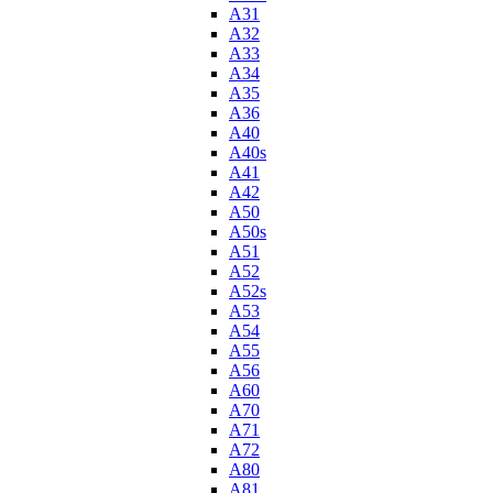
A31
A32
A33
A34
A35
A36
A40
A40s
A41
A42
A50
A50s
A51
A52
A52s
A53
A54
A55
A56
A60
A70
A71
A72
A80
A81