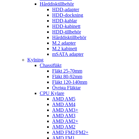
Hårddisktillbehör
HDD-adapter
HDD-dockning
HDD-kablar
HDD-kabinett
HDD-tillbehör
Hårddisktillbehör
M.2 adapter
M.2 kabinett
mSATA adapter
Kylning
Chassifläkt
Fläkt 25-70mm
Fläkt 80-92mm
Fläkt 120-140mm
Övriga Fläktar
CPU Kylare
AMD AM5
AMD AM4
AMD AM3+
AMD AM3
AMD AM2+
AMD AM2
AMD FM2/FM2+
AMD FM1