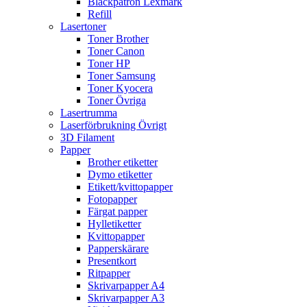
Bläckpatron Lexmark
Refill
Lasertoner
Toner Brother
Toner Canon
Toner HP
Toner Samsung
Toner Kyocera
Toner Övriga
Lasertrumma
Laserförbrukning Övrigt
3D Filament
Papper
Brother etiketter
Dymo etiketter
Etikett/kvittopapper
Fotopapper
Färgat papper
Hylletiketter
Kvittopapper
Papperskärare
Presentkort
Ritpapper
Skrivarpapper A4
Skrivarpapper A3