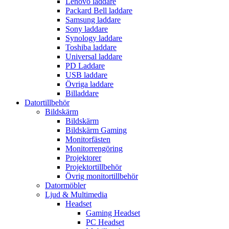
Lenovo laddare
Packard Bell laddare
Samsung laddare
Sony laddare
Synology laddare
Toshiba laddare
Universal laddare
PD Laddare
USB laddare
Övriga laddare
Billaddare
Datortillbehör
Bildskärm
Bildskärm
Bildskärm Gaming
Monitorfästen
Monitorrengöring
Projektorer
Projektortillbehör
Övrig monitortillbehör
Datormöbler
Ljud & Multimedia
Headset
Gaming Headset
PC Headset