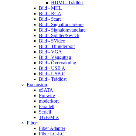
HDMI - Trådlöst
Bild - MHL
Bild - RCA
Bild - Scart
Bild - Signalförstärkare
Bild - Signalomvandlare
Bild - Splitter/Switch
Bild - SVideo
Bild - Thunderbolt
Bild - VGA
Bild - Vägguttag
Bild - Övervakning
Bild - USB A
Bild - USB C
Bild - Trådlöst
Expansion
eSATA
Firewire
moderkort
Parallell
Seriell
TGB/Mus
Fiber
Fiber Adapter
Fiber LC-LC