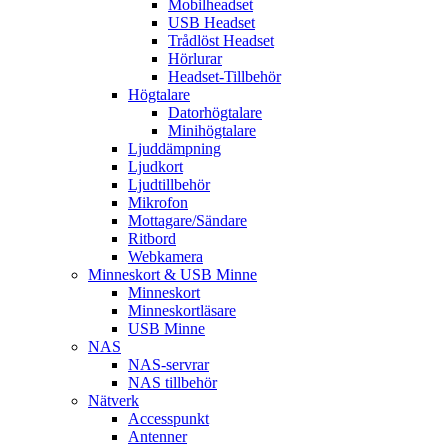
Mobilheadset
USB Headset
Trådlöst Headset
Hörlurar
Headset-Tillbehör
Högtalare
Datorhögtalare
Minihögtalare
Ljuddämpning
Ljudkort
Ljudtillbehör
Mikrofon
Mottagare/Sändare
Ritbord
Webkamera
Minneskort & USB Minne
Minneskort
Minneskortläsare
USB Minne
NAS
NAS-servrar
NAS tillbehör
Nätverk
Accesspunkt
Antenner