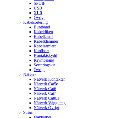
SPDIF
USB
XLR
Övrigt
Kabelsortering
Buntband
Kabeldiken
Kabelkanal
Kabelklammer
Kabelsamlare
Kardborr
Kontaktskydd
Krympslang
Sorteringskit
Övrigt
Nätverk
Nätverk Kontakter
Nätverk Cat5e
Nätverk Cat6
Nätverk Cat7
Nätverk Cat8.1
Nätverk Vägguttag
Nätverk Övrigt
Ström
Fläktkabel