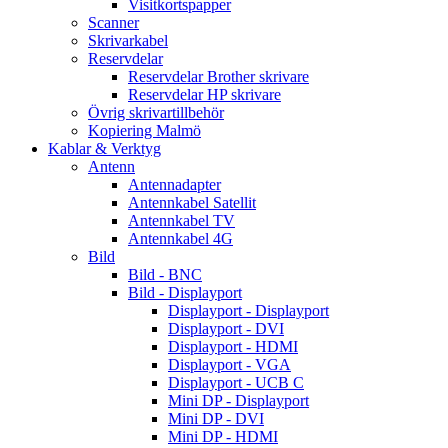
Visitkortspapper
Scanner
Skrivarkabel
Reservdelar
Reservdelar Brother skrivare
Reservdelar HP skrivare
Övrig skrivartillbehör
Kopiering Malmö
Kablar & Verktyg
Antenn
Antennadapter
Antennkabel Satellit
Antennkabel TV
Antennkabel 4G
Bild
Bild - BNC
Bild - Displayport
Displayport - Displayport
Displayport - DVI
Displayport - HDMI
Displayport - VGA
Displayport - UCB C
Mini DP - Displayport
Mini DP - DVI
Mini DP - HDMI