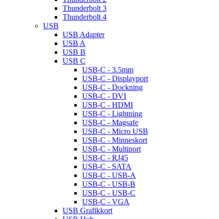
Thunderbolt 3
Thunderbolt 4
USB
USB Adapter
USB A
USB B
USB C
USB-C - 3.5mm
USB-C - Displayport
USB-C - Dockning
USB-C - DVI
USB-C - HDMI
USB-C - Lightning
USB-C - Magsafe
USB-C - Micro USB
USB-C - Minneskort
USB-C - Multiport
USB-C - RJ45
USB-C - SATA
USB-C - USB-A
USB-C - USB-B
USB-C - USB-C
USB-C - VGA
USB Grafikkort