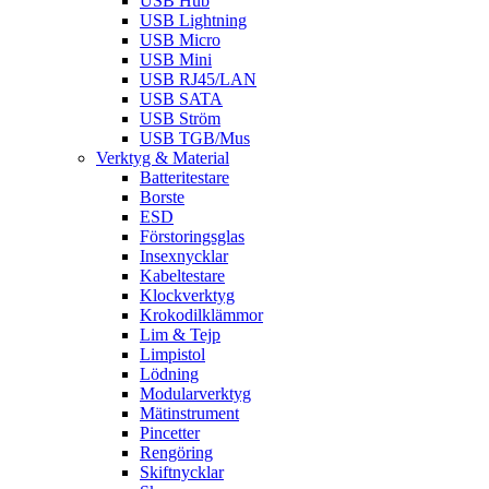
USB Hub
USB Lightning
USB Micro
USB Mini
USB RJ45/LAN
USB SATA
USB Ström
USB TGB/Mus
Verktyg & Material
Batteritestare
Borste
ESD
Förstoringsglas
Insexnycklar
Kabeltestare
Klockverktyg
Krokodilklämmor
Lim & Tejp
Limpistol
Lödning
Modularverktyg
Mätinstrument
Pincetter
Rengöring
Skiftnycklar