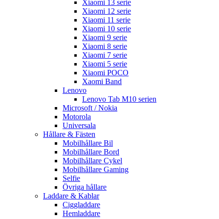
Xiaomi 13 serie
Xiaomi 12 serie
Xiaomi 11 serie
Xiaomi 10 serie
Xiaomi 9 serie
Xiaomi 8 serie
Xiaomi 7 serie
Xiaomi 5 serie
Xiaomi POCO
Xaomi Band
Lenovo
Lenovo Tab M10 serien
Microsoft / Nokia
Motorola
Universala
Hållare & Fästen
Mobilhållare Bil
Mobilhållare Bord
Mobilhållare Cykel
Mobilhållare Gaming
Selfie
Övriga hållare
Laddare & Kablar
Ciggladdare
Hemladdare