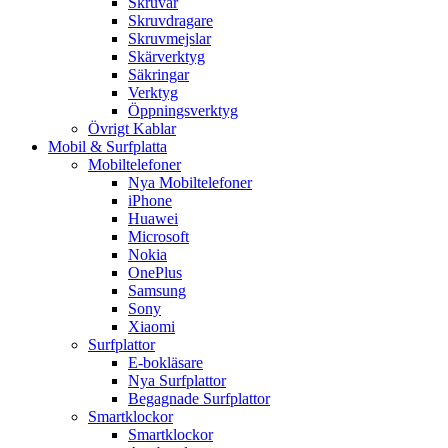
Skruvar
Skruvdragare
Skruvmejslar
Skärverktyg
Säkringar
Verktyg
Öppningsverktyg
Övrigt Kablar
Mobil & Surfplatta
Mobiltelefoner
Nya Mobiltelefoner
iPhone
Huawei
Microsoft
Nokia
OnePlus
Samsung
Sony
Xiaomi
Surfplattor
E-bokläsare
Nya Surfplattor
Begagnade Surfplattor
Smartklockor
Smartklockor