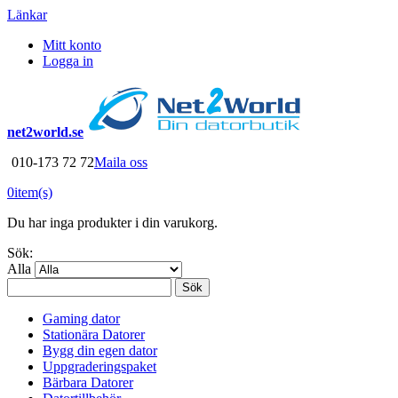
Länkar
Mitt konto
Logga in
net2world.se
010-173 72 72
Maila oss
0
item(s)
Du har inga produkter i din varukorg.
Sök:
Alla
Sök
Gaming dator
Stationära Datorer
Bygg din egen dator
Uppgraderingspaket
Bärbara Datorer