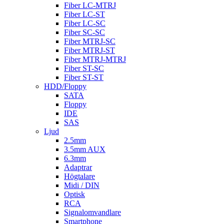
Fiber LC-MTRJ
Fiber LC-ST
Fiber LC-SC
Fiber SC-SC
Fiber MTRJ-SC
Fiber MTRJ-ST
Fiber MTRJ-MTRJ
Fiber ST-SC
Fiber ST-ST
HDD/Floppy
SATA
Floppy
IDE
SAS
Ljud
2.5mm
3.5mm AUX
6.3mm
Adaptrar
Högtalare
Midi / DIN
Optisk
RCA
Signalomvandlare
Smartphone