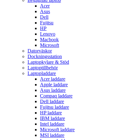
Begagnad laptop
Acer
Asus
Dell
Fujitsu
HP
Lenovo
Macbook
Microsoft
Datorväskor
Dockningsstation
Laptopkylare & Stöd
Laptoptillbehör
Laptopladdare
Acer laddare
Apple laddare
Asus laddare
Compaq laddare
Dell laddare
Fujitsu laddare
HP laddare
IBM laddare
Intel laddare
Microsoft laddare
MSI laddare