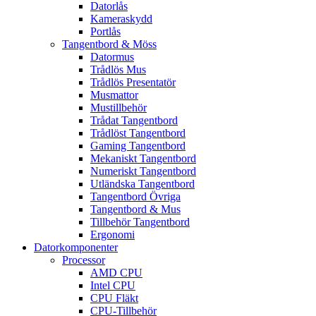
Datorlås
Kameraskydd
Portlås
Tangentbord & Möss
Datormus
Trådlös Mus
Trådlös Presentatör
Musmattor
Mustillbehör
Trådat Tangentbord
Trådlöst Tangentbord
Gaming Tangentbord
Mekaniskt Tangentbord
Numeriskt Tangentbord
Utländska Tangentbord
Tangentbord Övriga
Tangentbord & Mus
Tillbehör Tangentbord
Ergonomi
Datorkomponenter
Processor
AMD CPU
Intel CPU
CPU Fläkt
CPU-Tillbehör