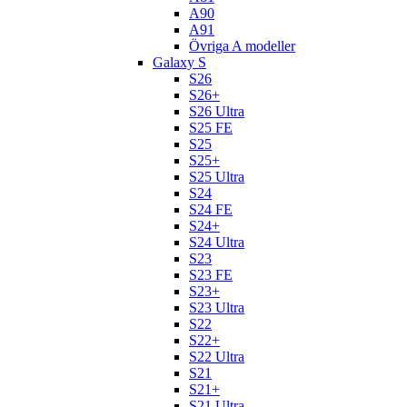
A90
A91
Övriga A modeller
Galaxy S
S26
S26+
S26 Ultra
S25 FE
S25
S25+
S25 Ultra
S24
S24 FE
S24+
S24 Ultra
S23
S23 FE
S23+
S23 Ultra
S22
S22+
S22 Ultra
S21
S21+
S21 Ultra