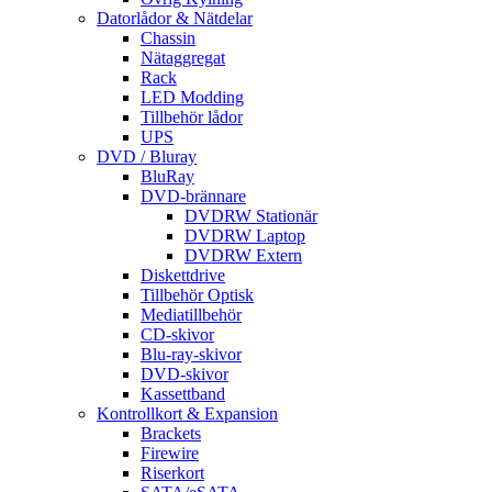
Datorlådor & Nätdelar
Chassin
Nätaggregat
Rack
LED Modding
Tillbehör lådor
UPS
DVD / Bluray
BluRay
DVD-brännare
DVDRW Stationär
DVDRW Laptop
DVDRW Extern
Diskettdrive
Tillbehör Optisk
Mediatillbehör
CD-skivor
Blu-ray-skivor
DVD-skivor
Kassettband
Kontrollkort & Expansion
Brackets
Firewire
Riserkort