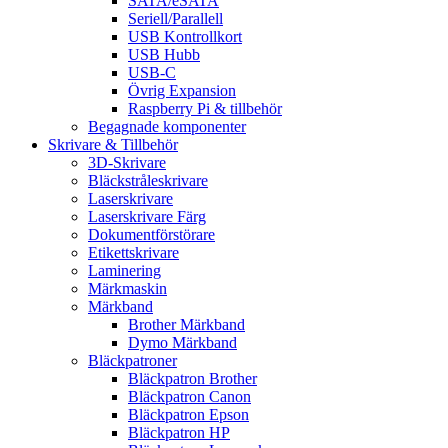
SATA/eSATA
Seriell/Parallell
USB Kontrollkort
USB Hubb
USB-C
Övrig Expansion
Raspberry Pi & tillbehör
Begagnade komponenter
Skrivare & Tillbehör
3D-Skrivare
Bläckstråleskrivare
Laserskrivare
Laserskrivare Färg
Dokumentförstörare
Etikettskrivare
Laminering
Märkmaskin
Märkband
Brother Märkband
Dymo Märkband
Bläckpatroner
Bläckpatron Brother
Bläckpatron Canon
Bläckpatron Epson
Bläckpatron HP