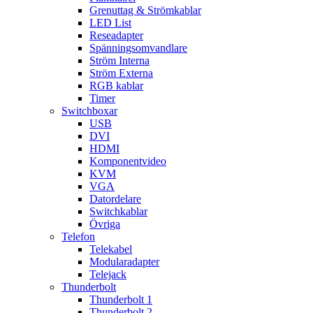
Grenuttag & Strömkablar
LED List
Reseadapter
Spänningsomvandlare
Ström Interna
Ström Externa
RGB kablar
Timer
Switchboxar
USB
DVI
HDMI
Komponentvideo
KVM
VGA
Datordelare
Switchkablar
Övriga
Telefon
Telekabel
Modularadapter
Telejack
Thunderbolt
Thunderbolt 1
Thunderbolt 2