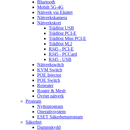
Bluetooth
Mobilt 5G-4G
Nätverk via Elnätet
Nätverkskamera
Nätverkskort
Trådlöst USB
Trådlöst PCI-E
Trådlöst Mini PCI-E
Trådlöst M.2
RJ45 - PCI-E
RJ45 - PCCard
RJ45 - USB
Nätverkswitch
KVM Switch
POE Injector
POE Switch
Repeater
Router & Mesh
Övrigt nätverk
Program
Nyttoprogram
Operativsystem
ESET Säkerhetsprogram
Säkerhet
Dammskydd