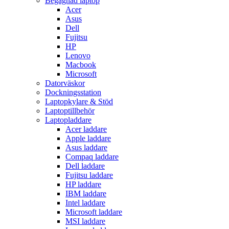
Begagnad laptop
Acer
Asus
Dell
Fujitsu
HP
Lenovo
Macbook
Microsoft
Datorväskor
Dockningsstation
Laptopkylare & Stöd
Laptoptillbehör
Laptopladdare
Acer laddare
Apple laddare
Asus laddare
Compaq laddare
Dell laddare
Fujitsu laddare
HP laddare
IBM laddare
Intel laddare
Microsoft laddare
MSI laddare