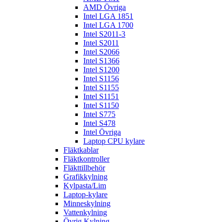
AMD Övriga
Intel LGA 1851
Intel LGA 1700
Intel S2011-3
Intel S2011
Intel S2066
Intel S1366
Intel S1200
Intel S1156
Intel S1155
Intel S1151
Intel S1150
Intel S775
Intel S478
Intel Övriga
Laptop CPU kylare
Fläktkablar
Fläktkontroller
Fläkttillbehör
Grafikkylning
Kylpasta/Lim
Laptop-kylare
Minneskylning
Vattenkylning
Övrig Kylning