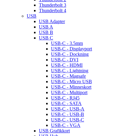
Thunderbolt 3
Thunderbolt 4
USB
USB Adapter
USB A
USB B
USB C
USB-C - 3.5mm
USB-C - Displayport
USB-C - Dockning
USB-C - DVI
USB-C - HDMI
USB-C - Lightning
USB-C - Magsafe
USB-C - Micro USB
USB-C - Minneskort
USB-C - Multiport
USB-C - RJ45
USB-C - SATA
USB-C - USB-A
USB-C - USB-B
USB-C - USB-C
USB-C - VGA
USB Grafikkort