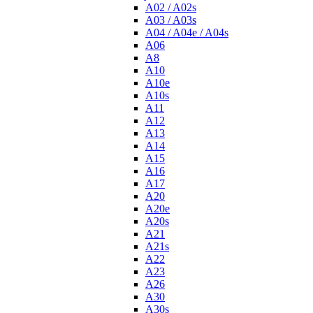
A02 / A02s
A03 / A03s
A04 / A04e / A04s
A06
A8
A10
A10e
A10s
A11
A12
A13
A14
A15
A16
A17
A20
A20e
A20s
A21
A21s
A22
A23
A26
A30
A30s