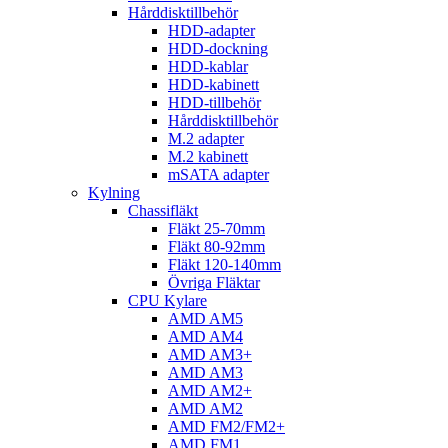
Hårddisktillbehör
HDD-adapter
HDD-dockning
HDD-kablar
HDD-kabinett
HDD-tillbehör
Hårddisktillbehör
M.2 adapter
M.2 kabinett
mSATA adapter
Kylning
Chassifläkt
Fläkt 25-70mm
Fläkt 80-92mm
Fläkt 120-140mm
Övriga Fläktar
CPU Kylare
AMD AM5
AMD AM4
AMD AM3+
AMD AM3
AMD AM2+
AMD AM2
AMD FM2/FM2+
AMD FM1