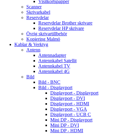
Visitkortspapper
Scanner
Skrivarkabel
Reservdelar
Reservdelar Brother skrivare
Reservdelar HP skrivare
Övrig skrivartillbehör
Kopiering Malmö
Kablar & Verktyg
Antenn
Antennadapter
Antennkabel Satellit
Antennkabel TV
Antennkabel 4G
Bild
Bild - BNC
Bild - Displayport
Displayport - Displayport
Displayport - DVI
Displayport - HDMI
Displayport - VGA
Displayport - UCB C
Mini DP - Displayport
Mini DP - DVI
Mini DP - HDMI