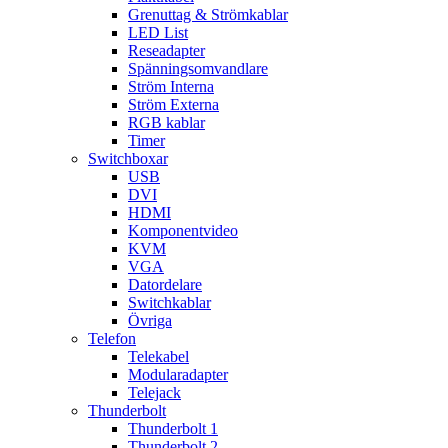
Grenuttag & Strömkablar
LED List
Reseadapter
Spänningsomvandlare
Ström Interna
Ström Externa
RGB kablar
Timer
Switchboxar
USB
DVI
HDMI
Komponentvideo
KVM
VGA
Datordelare
Switchkablar
Övriga
Telefon
Telekabel
Modularadapter
Telejack
Thunderbolt
Thunderbolt 1
Thunderbolt 2