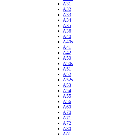
A31
A32
A33
A34
A35
A36
A40
A40s
A41
A42
A50
A50s
A51
A52
A52s
A53
A54
A55
A56
A60
A70
A71
A72
A80
A81