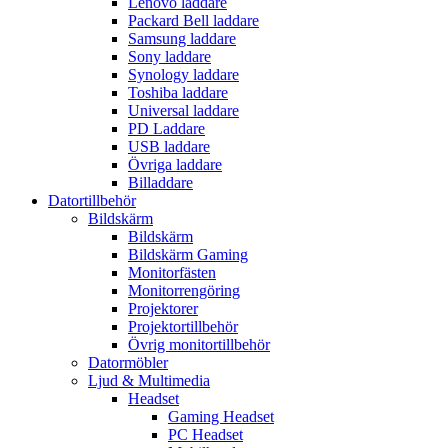
Lenovo laddare
Packard Bell laddare
Samsung laddare
Sony laddare
Synology laddare
Toshiba laddare
Universal laddare
PD Laddare
USB laddare
Övriga laddare
Billaddare
Datortillbehör
Bildskärm
Bildskärm
Bildskärm Gaming
Monitorfästen
Monitorrengöring
Projektorer
Projektortillbehör
Övrig monitortillbehör
Datormöbler
Ljud & Multimedia
Headset
Gaming Headset
PC Headset