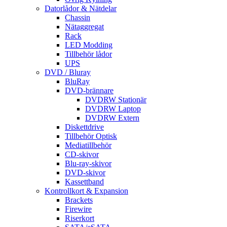
Datorlådor & Nätdelar
Chassin
Nätaggregat
Rack
LED Modding
Tillbehör lådor
UPS
DVD / Bluray
BluRay
DVD-brännare
DVDRW Stationär
DVDRW Laptop
DVDRW Extern
Diskettdrive
Tillbehör Optisk
Mediatillbehör
CD-skivor
Blu-ray-skivor
DVD-skivor
Kassettband
Kontrollkort & Expansion
Brackets
Firewire
Riserkort