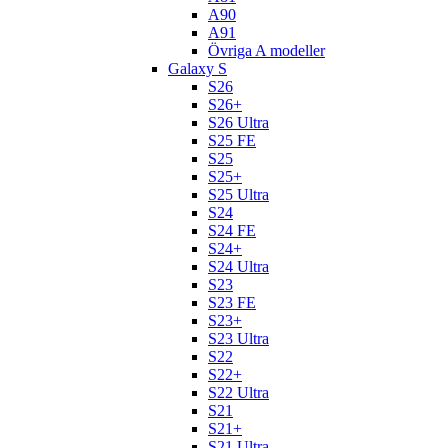
A90
A91
Övriga A modeller
Galaxy S
S26
S26+
S26 Ultra
S25 FE
S25
S25+
S25 Ultra
S24
S24 FE
S24+
S24 Ultra
S23
S23 FE
S23+
S23 Ultra
S22
S22+
S22 Ultra
S21
S21+
S21 Ultra