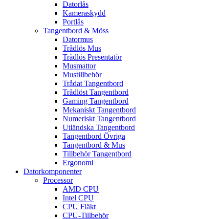
Datorlås
Kameraskydd
Portlås
Tangentbord & Möss
Datormus
Trådlös Mus
Trådlös Presentatör
Musmattor
Mustillbehör
Trådat Tangentbord
Trådlöst Tangentbord
Gaming Tangentbord
Mekaniskt Tangentbord
Numeriskt Tangentbord
Utländska Tangentbord
Tangentbord Övriga
Tangentbord & Mus
Tillbehör Tangentbord
Ergonomi
Datorkomponenter
Processor
AMD CPU
Intel CPU
CPU Fläkt
CPU-Tillbehör