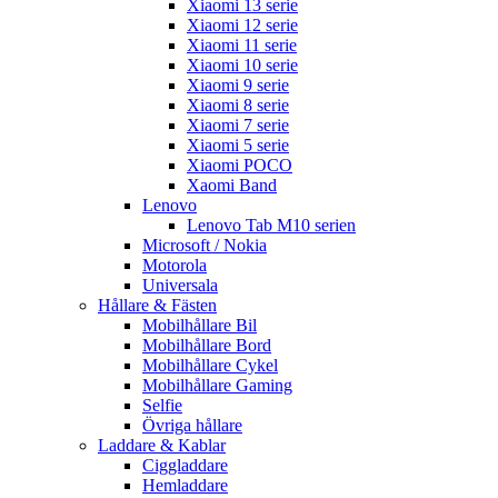
Xiaomi 13 serie
Xiaomi 12 serie
Xiaomi 11 serie
Xiaomi 10 serie
Xiaomi 9 serie
Xiaomi 8 serie
Xiaomi 7 serie
Xiaomi 5 serie
Xiaomi POCO
Xaomi Band
Lenovo
Lenovo Tab M10 serien
Microsoft / Nokia
Motorola
Universala
Hållare & Fästen
Mobilhållare Bil
Mobilhållare Bord
Mobilhållare Cykel
Mobilhållare Gaming
Selfie
Övriga hållare
Laddare & Kablar
Ciggladdare
Hemladdare