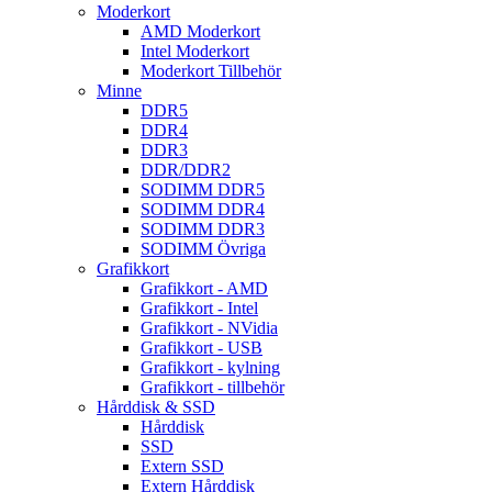
Moderkort
AMD Moderkort
Intel Moderkort
Moderkort Tillbehör
Minne
DDR5
DDR4
DDR3
DDR/DDR2
SODIMM DDR5
SODIMM DDR4
SODIMM DDR3
SODIMM Övriga
Grafikkort
Grafikkort - AMD
Grafikkort - Intel
Grafikkort - NVidia
Grafikkort - USB
Grafikkort - kylning
Grafikkort - tillbehör
Hårddisk & SSD
Hårddisk
SSD
Extern SSD
Extern Hårddisk