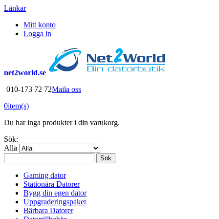
Länkar
Mitt konto
Logga in
net2world.se
010-173 72 72
Maila oss
0
item(s)
Du har inga produkter i din varukorg.
Sök:
Alla
Sök
Gaming dator
Stationära Datorer
Bygg din egen dator
Uppgraderingspaket
Bärbara Datorer