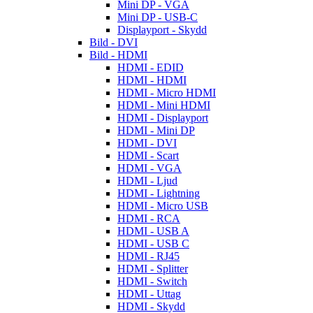
Mini DP - VGA
Mini DP - USB-C
Displayport - Skydd
Bild - DVI
Bild - HDMI
HDMI - EDID
HDMI - HDMI
HDMI - Micro HDMI
HDMI - Mini HDMI
HDMI - Displayport
HDMI - Mini DP
HDMI - DVI
HDMI - Scart
HDMI - VGA
HDMI - Ljud
HDMI - Lightning
HDMI - Micro USB
HDMI - RCA
HDMI - USB A
HDMI - USB C
HDMI - RJ45
HDMI - Splitter
HDMI - Switch
HDMI - Uttag
HDMI - Skydd