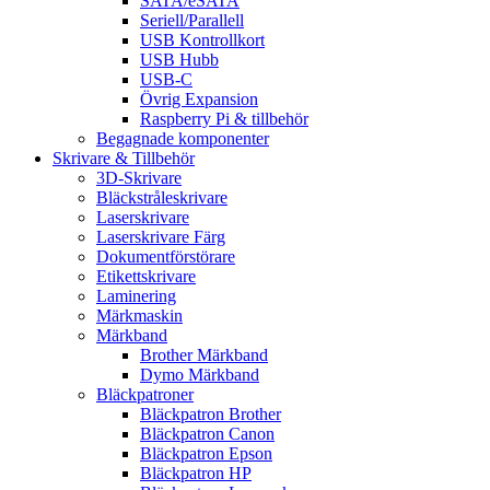
SATA/eSATA
Seriell/Parallell
USB Kontrollkort
USB Hubb
USB-C
Övrig Expansion
Raspberry Pi & tillbehör
Begagnade komponenter
Skrivare & Tillbehör
3D-Skrivare
Bläckstråleskrivare
Laserskrivare
Laserskrivare Färg
Dokumentförstörare
Etikettskrivare
Laminering
Märkmaskin
Märkband
Brother Märkband
Dymo Märkband
Bläckpatroner
Bläckpatron Brother
Bläckpatron Canon
Bläckpatron Epson
Bläckpatron HP