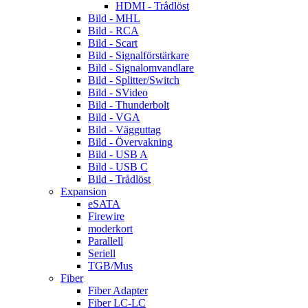
HDMI - Trådlöst
Bild - MHL
Bild - RCA
Bild - Scart
Bild - Signalförstärkare
Bild - Signalomvandlare
Bild - Splitter/Switch
Bild - SVideo
Bild - Thunderbolt
Bild - VGA
Bild - Vägguttag
Bild - Övervakning
Bild - USB A
Bild - USB C
Bild - Trådlöst
Expansion
eSATA
Firewire
moderkort
Parallell
Seriell
TGB/Mus
Fiber
Fiber Adapter
Fiber LC-LC