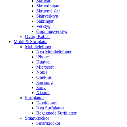
Skruvar
Skruvdragare
Skruvmejslar
Skärverktyg
Säkringar
Verktyg
Öppningsverktyg
Övrigt Kablar
Mobil & Surfplatta
Mobiltelefoner
Nya Mobiltelefoner
iPhone
Huawei
Microsoft
Nokia
OnePlus
Samsung
Sony
Xiaomi
Surfplattor
E-bokläsare
Nya Surfplattor
Begagnade Surfplattor
Smartklockor
Smartklockor