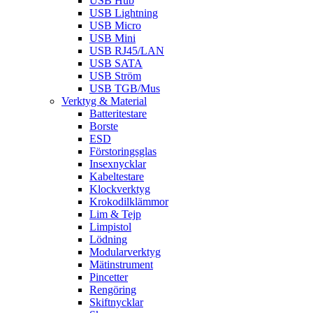
USB Hub
USB Lightning
USB Micro
USB Mini
USB RJ45/LAN
USB SATA
USB Ström
USB TGB/Mus
Verktyg & Material
Batteritestare
Borste
ESD
Förstoringsglas
Insexnycklar
Kabeltestare
Klockverktyg
Krokodilklämmor
Lim & Tejp
Limpistol
Lödning
Modularverktyg
Mätinstrument
Pincetter
Rengöring
Skiftnycklar