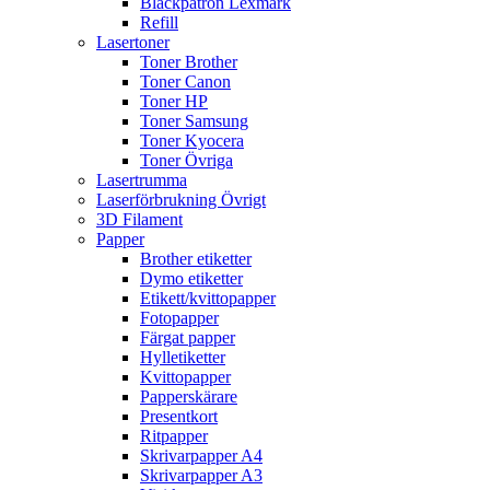
Bläckpatron Lexmark
Refill
Lasertoner
Toner Brother
Toner Canon
Toner HP
Toner Samsung
Toner Kyocera
Toner Övriga
Lasertrumma
Laserförbrukning Övrigt
3D Filament
Papper
Brother etiketter
Dymo etiketter
Etikett/kvittopapper
Fotopapper
Färgat papper
Hylletiketter
Kvittopapper
Papperskärare
Presentkort
Ritpapper
Skrivarpapper A4
Skrivarpapper A3