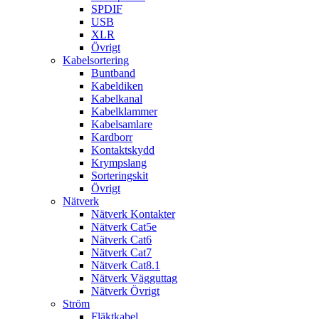
SPDIF
USB
XLR
Övrigt
Kabelsortering
Buntband
Kabeldiken
Kabelkanal
Kabelklammer
Kabelsamlare
Kardborr
Kontaktskydd
Krympslang
Sorteringskit
Övrigt
Nätverk
Nätverk Kontakter
Nätverk Cat5e
Nätverk Cat6
Nätverk Cat7
Nätverk Cat8.1
Nätverk Vägguttag
Nätverk Övrigt
Ström
Fläktkabel