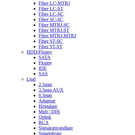
Fiber LC-MTRJ
Fiber LC-ST
Fiber LC-SC
Fiber SC-SC
Fiber MTRJ-SC
Fiber MTRJ-ST
Fiber MTRJ-MTRJ
Fiber ST-SC
Fiber ST-ST
HDD/Floppy
SATA
Floppy
IDE
SAS
Ljud
2.5mm
3.5mm AUX
6.3mm
Adaptrar
Högtalare
Midi / DIN
Optisk
RCA
Signalomvandlare
Smartphone