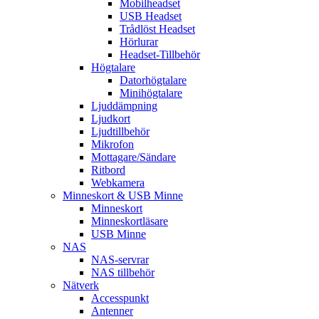
Mobilheadset
USB Headset
Trådlöst Headset
Hörlurar
Headset-Tillbehör
Högtalare
Datorhögtalare
Minihögtalare
Ljuddämpning
Ljudkort
Ljudtillbehör
Mikrofon
Mottagare/Sändare
Ritbord
Webkamera
Minneskort & USB Minne
Minneskort
Minneskortläsare
USB Minne
NAS
NAS-servrar
NAS tillbehör
Nätverk
Accesspunkt
Antenner