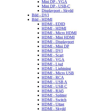
Mini DP - VGA
Mini DP - USB-C
Displayport - Skydd
Bild - DVI
Bild - HDMI
HDMI - EDID
HDMI - HDMI
HDMI - Micro HDMI
HDMI - Mini HDMI
HDMI - Displayport
HDMI - Mini DP
HDMI - DVI
HDMI - Scart
HDMI - VGA
HDMI - Ljud
HDMI - Lightning
HDMI - Micro USB
HDMI - RCA
HDMI - USB A
HDMI - USB C
HDMI - RJ45
HDMI - Splitter
HDMI - Switch
HDMI - Uttag
HDMI - Skydd