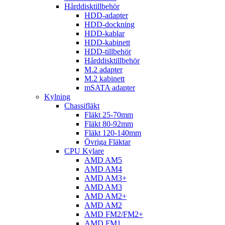
Hårddisktillbehör
HDD-adapter
HDD-dockning
HDD-kablar
HDD-kabinett
HDD-tillbehör
Hårddisktillbehör
M.2 adapter
M.2 kabinett
mSATA adapter
Kylning
Chassifläkt
Fläkt 25-70mm
Fläkt 80-92mm
Fläkt 120-140mm
Övriga Fläktar
CPU Kylare
AMD AM5
AMD AM4
AMD AM3+
AMD AM3
AMD AM2+
AMD AM2
AMD FM2/FM2+
AMD FM1