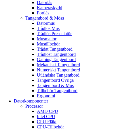
Datorlås
Kameraskydd
Portlås
Tangentbord & Möss
Datormus
Trådlös Mus
Trådlös Presentatör
Musmattor
Mustillbehör
Trådat Tangentbord
Trådlöst Tangentbord
Gaming Tangentbord
Mekaniskt Tangentbord
Numeriskt Tangentbord
Utländska Tangentbord
Tangentbord Övriga
Tangentbord & Mus
Tillbehör Tangentbord
Ergonomi
Datorkomponenter
Processor
AMD CPU
Intel CPU
CPU Fläkt
CPU-Tillbehör