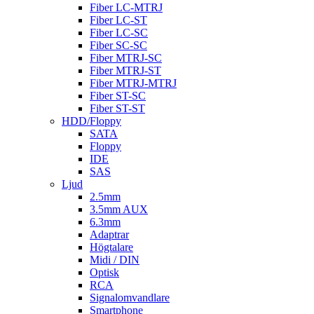
Fiber LC-MTRJ
Fiber LC-ST
Fiber LC-SC
Fiber SC-SC
Fiber MTRJ-SC
Fiber MTRJ-ST
Fiber MTRJ-MTRJ
Fiber ST-SC
Fiber ST-ST
HDD/Floppy
SATA
Floppy
IDE
SAS
Ljud
2.5mm
3.5mm AUX
6.3mm
Adaptrar
Högtalare
Midi / DIN
Optisk
RCA
Signalomvandlare
Smartphone