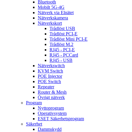
Bluetooth
Mobilt 5G-4G
Nätverk via Elnätet
Nätverkskamera
Nätverkskort
Trådlöst USB
Trådlöst PCI-E
Trådlöst Mini PCI-E
Trådlöst M.2
RJ45 - PCI-E
RJ45 - PCCard
RJ45 - USB
Nätverkswitch
KVM Switch
POE Injector
POE Switch
Repeater
Router & Mesh
Övrigt nätverk
Program
Nyttoprogram
Operativsystem
ESET Säkerhetsprogram
Säkerhet
Dammskydd