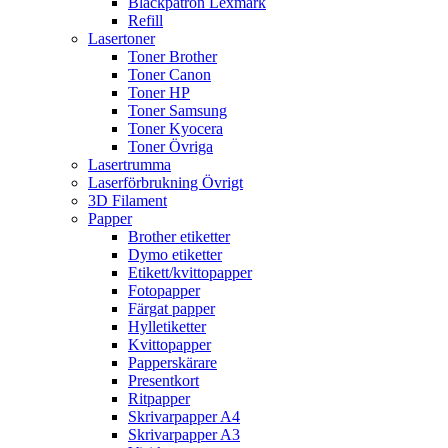
Bläckpatron Lexmark
Refill
Lasertoner
Toner Brother
Toner Canon
Toner HP
Toner Samsung
Toner Kyocera
Toner Övriga
Lasertrumma
Laserförbrukning Övrigt
3D Filament
Papper
Brother etiketter
Dymo etiketter
Etikett/kvittopapper
Fotopapper
Färgat papper
Hylletiketter
Kvittopapper
Papperskärare
Presentkort
Ritpapper
Skrivarpapper A4
Skrivarpapper A3