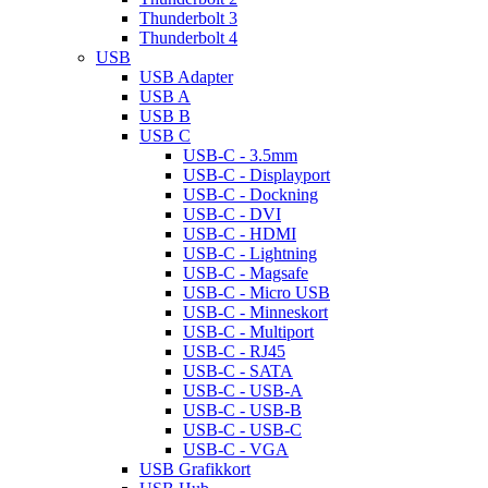
Thunderbolt 3
Thunderbolt 4
USB
USB Adapter
USB A
USB B
USB C
USB-C - 3.5mm
USB-C - Displayport
USB-C - Dockning
USB-C - DVI
USB-C - HDMI
USB-C - Lightning
USB-C - Magsafe
USB-C - Micro USB
USB-C - Minneskort
USB-C - Multiport
USB-C - RJ45
USB-C - SATA
USB-C - USB-A
USB-C - USB-B
USB-C - USB-C
USB-C - VGA
USB Grafikkort