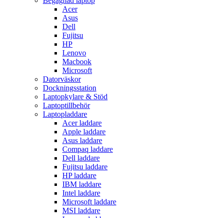
Begagnad laptop
Acer
Asus
Dell
Fujitsu
HP
Lenovo
Macbook
Microsoft
Datorväskor
Dockningsstation
Laptopkylare & Stöd
Laptoptillbehör
Laptopladdare
Acer laddare
Apple laddare
Asus laddare
Compaq laddare
Dell laddare
Fujitsu laddare
HP laddare
IBM laddare
Intel laddare
Microsoft laddare
MSI laddare