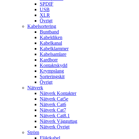
SPDIF
USB
XLR
Övrigt
Kabelsortering
Buntband
Kabeldiken
Kabelkanal
Kabelklammer
Kabelsamlare
Kardborr
Kontaktskydd
Krympslang
Sorteringskit
Övrigt
Nätverk
Nätverk Kontakter
Nätverk Cat5e
Nätverk Cat6
Nätverk Cat7
Nätverk Cat8.1
Nätverk Vägguttag
Nätverk Övrigt
Ström
Fläktkabel