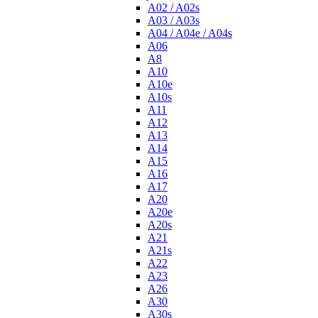
A02 / A02s
A03 / A03s
A04 / A04e / A04s
A06
A8
A10
A10e
A10s
A11
A12
A13
A14
A15
A16
A17
A20
A20e
A20s
A21
A21s
A22
A23
A26
A30
A30s