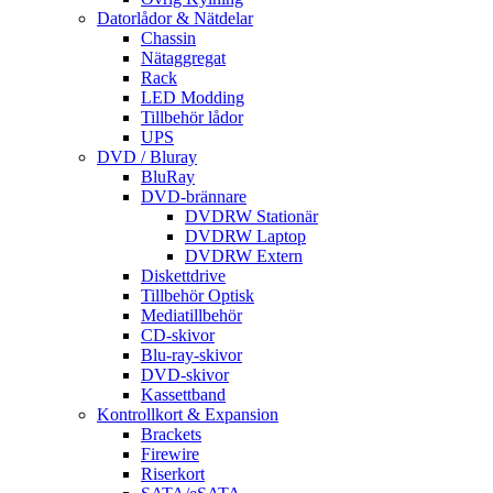
Datorlådor & Nätdelar
Chassin
Nätaggregat
Rack
LED Modding
Tillbehör lådor
UPS
DVD / Bluray
BluRay
DVD-brännare
DVDRW Stationär
DVDRW Laptop
DVDRW Extern
Diskettdrive
Tillbehör Optisk
Mediatillbehör
CD-skivor
Blu-ray-skivor
DVD-skivor
Kassettband
Kontrollkort & Expansion
Brackets
Firewire
Riserkort