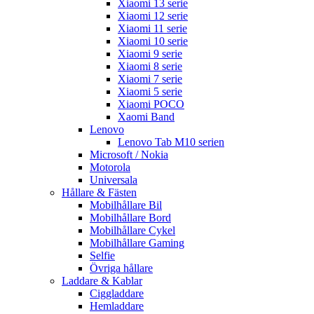
Xiaomi 13 serie
Xiaomi 12 serie
Xiaomi 11 serie
Xiaomi 10 serie
Xiaomi 9 serie
Xiaomi 8 serie
Xiaomi 7 serie
Xiaomi 5 serie
Xiaomi POCO
Xaomi Band
Lenovo
Lenovo Tab M10 serien
Microsoft / Nokia
Motorola
Universala
Hållare & Fästen
Mobilhållare Bil
Mobilhållare Bord
Mobilhållare Cykel
Mobilhållare Gaming
Selfie
Övriga hållare
Laddare & Kablar
Ciggladdare
Hemladdare