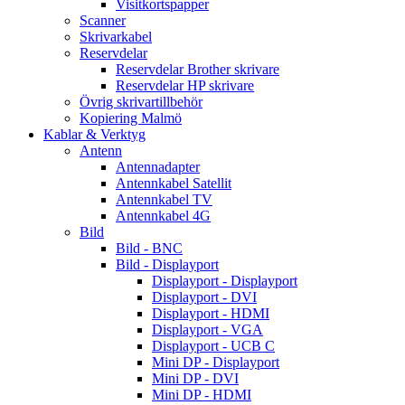
Visitkortspapper
Scanner
Skrivarkabel
Reservdelar
Reservdelar Brother skrivare
Reservdelar HP skrivare
Övrig skrivartillbehör
Kopiering Malmö
Kablar & Verktyg
Antenn
Antennadapter
Antennkabel Satellit
Antennkabel TV
Antennkabel 4G
Bild
Bild - BNC
Bild - Displayport
Displayport - Displayport
Displayport - DVI
Displayport - HDMI
Displayport - VGA
Displayport - UCB C
Mini DP - Displayport
Mini DP - DVI
Mini DP - HDMI