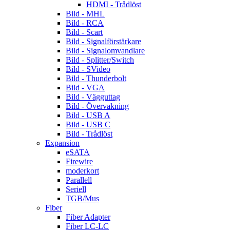
HDMI - Trådlöst
Bild - MHL
Bild - RCA
Bild - Scart
Bild - Signalförstärkare
Bild - Signalomvandlare
Bild - Splitter/Switch
Bild - SVideo
Bild - Thunderbolt
Bild - VGA
Bild - Vägguttag
Bild - Övervakning
Bild - USB A
Bild - USB C
Bild - Trådlöst
Expansion
eSATA
Firewire
moderkort
Parallell
Seriell
TGB/Mus
Fiber
Fiber Adapter
Fiber LC-LC