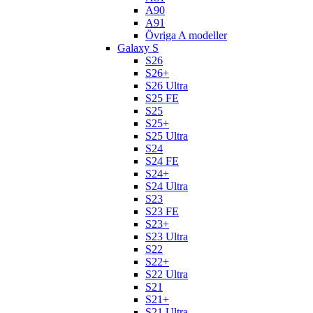
A90
A91
Övriga A modeller
Galaxy S
S26
S26+
S26 Ultra
S25 FE
S25
S25+
S25 Ultra
S24
S24 FE
S24+
S24 Ultra
S23
S23 FE
S23+
S23 Ultra
S22
S22+
S22 Ultra
S21
S21+
S21 Ultra