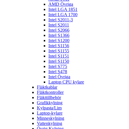
AMD Övriga
Intel LGA 1851
Intel LGA 1700
Intel S2011-3
Intel S2011
Intel S2066
Intel S1366
Intel S1200
Intel S1156
Intel S1155
Intel S1151
Intel S1150
Intel S775
Intel S478
Intel Övriga
Laptop CPU kylare
Fläktkablar
Fläktkontroller
Fläkttillbehör
Grafikkylning
Kylpasta/Lim
Laptop-kylare
Minneskylning
Vattenkylning
Övrig Kylning