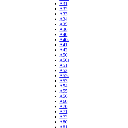
A31
A32
A33
A34
A35
A36
A40
A40s
A41
A42
A50
A50s
A51
A52
A52s
A53
A54
A55
A56
A60
A70
A71
A72
A80
A81