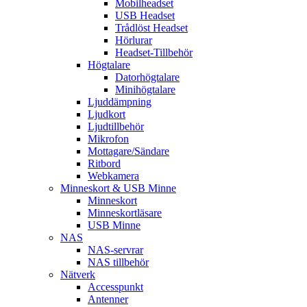
Mobilheadset
USB Headset
Trådlöst Headset
Hörlurar
Headset-Tillbehör
Högtalare
Datorhögtalare
Minihögtalare
Ljuddämpning
Ljudkort
Ljudtillbehör
Mikrofon
Mottagare/Sändare
Ritbord
Webkamera
Minneskort & USB Minne
Minneskort
Minneskortläsare
USB Minne
NAS
NAS-servrar
NAS tillbehör
Nätverk
Accesspunkt
Antenner