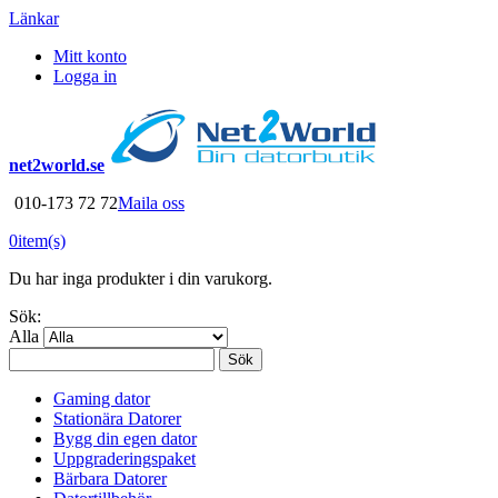
Länkar
Mitt konto
Logga in
net2world.se
010-173 72 72
Maila oss
0
item(s)
Du har inga produkter i din varukorg.
Sök:
Alla
Sök
Gaming dator
Stationära Datorer
Bygg din egen dator
Uppgraderingspaket
Bärbara Datorer