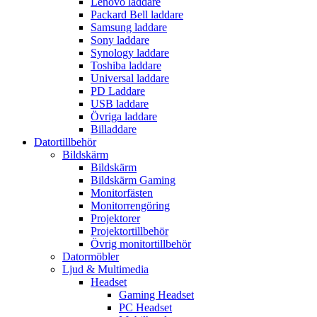
Lenovo laddare
Packard Bell laddare
Samsung laddare
Sony laddare
Synology laddare
Toshiba laddare
Universal laddare
PD Laddare
USB laddare
Övriga laddare
Billaddare
Datortillbehör
Bildskärm
Bildskärm
Bildskärm Gaming
Monitorfästen
Monitorrengöring
Projektorer
Projektortillbehör
Övrig monitortillbehör
Datormöbler
Ljud & Multimedia
Headset
Gaming Headset
PC Headset