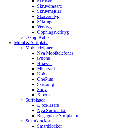
Skruvar
Skruvdragare
Skruvmejslar
Skärverktyg
Säkringar
Verktyg
Öppningsverktyg
Övrigt Kablar
Mobil & Surfplatta
Mobiltelefoner
Nya Mobiltelefoner
iPhone
Huawei
Microsoft
Nokia
OnePlus
Samsung
Sony
Xiaomi
Surfplattor
E-bokläsare
Nya Surfplattor
Begagnade Surfplattor
Smartklockor
Smartklockor