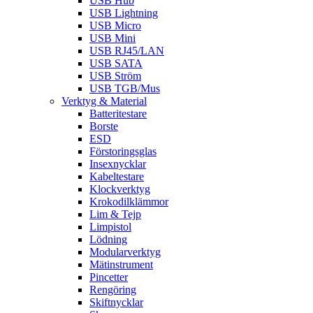
USB Hub
USB Lightning
USB Micro
USB Mini
USB RJ45/LAN
USB SATA
USB Ström
USB TGB/Mus
Verktyg & Material
Batteritestare
Borste
ESD
Förstoringsglas
Insexnycklar
Kabeltestare
Klockverktyg
Krokodilklämmor
Lim & Tejp
Limpistol
Lödning
Modularverktyg
Mätinstrument
Pincetter
Rengöring
Skiftnycklar