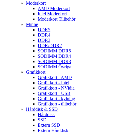
Moderkort
AMD Moderkort
Intel Moderkort
Moderkort Tillbehör
Minne
DDR5
DDR4
DDR3
DDR/DDR2
SODIMM DDR5
SODIMM DDR4
SODIMM DDR3
SODIMM Övriga
Grafikkort
Grafikkort - AMD
Grafikkort - Intel
Grafikkort - NVidia
Grafikkort - USB
Grafikkort - kylning
Grafikkort - tillbehör
Hårddisk & SSD
Hårddisk
SSD
Extern SSD
Extern Hårddisk