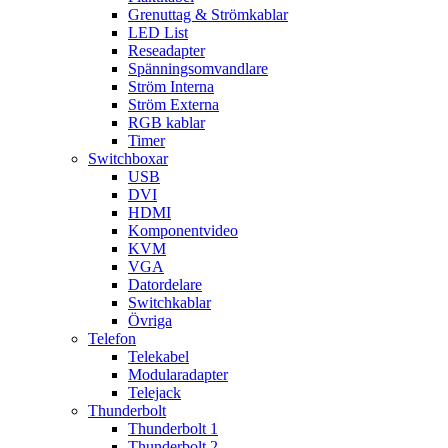
Grenuttag & Strömkablar
LED List
Reseadapter
Spänningsomvandlare
Ström Interna
Ström Externa
RGB kablar
Timer
Switchboxar
USB
DVI
HDMI
Komponentvideo
KVM
VGA
Datordelare
Switchkablar
Övriga
Telefon
Telekabel
Modularadapter
Telejack
Thunderbolt
Thunderbolt 1
Thunderbolt 2