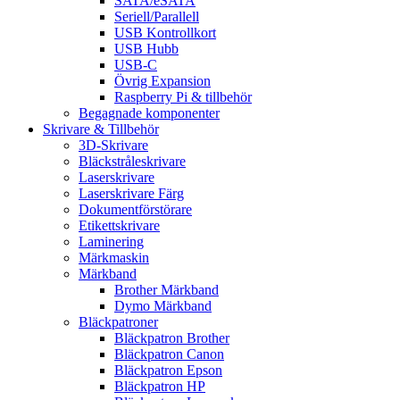
SATA/eSATA
Seriell/Parallell
USB Kontrollkort
USB Hubb
USB-C
Övrig Expansion
Raspberry Pi & tillbehör
Begagnade komponenter
Skrivare & Tillbehör
3D-Skrivare
Bläckstråleskrivare
Laserskrivare
Laserskrivare Färg
Dokumentförstörare
Etikettskrivare
Laminering
Märkmaskin
Märkband
Brother Märkband
Dymo Märkband
Bläckpatroner
Bläckpatron Brother
Bläckpatron Canon
Bläckpatron Epson
Bläckpatron HP