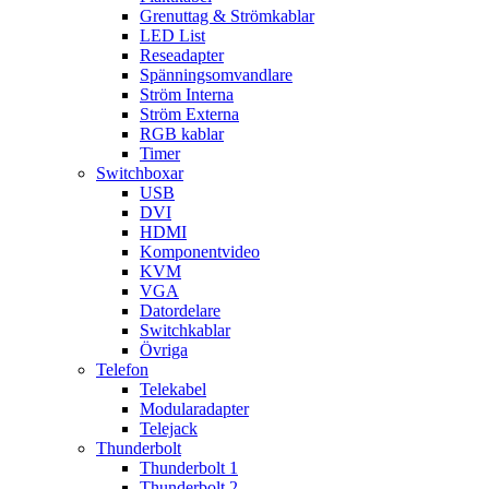
Grenuttag & Strömkablar
LED List
Reseadapter
Spänningsomvandlare
Ström Interna
Ström Externa
RGB kablar
Timer
Switchboxar
USB
DVI
HDMI
Komponentvideo
KVM
VGA
Datordelare
Switchkablar
Övriga
Telefon
Telekabel
Modularadapter
Telejack
Thunderbolt
Thunderbolt 1
Thunderbolt 2