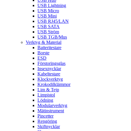
USB Hub
USB Lightning
USB Micro
USB Mini
USB RJ45/LAN
USB SATA
USB Ström
USB TGB/Mus
Verktyg & Material
Batteritestare
Borste
ESD
Förstoringsglas
Insexnycklar
Kabeltestare
Klockverktyg
Krokodilklämmor
Lim & Tejp
Limpistol
Lödning
Modularverktyg
Mätinstrument
Pincetter
Rengöring
Skiftnycklar