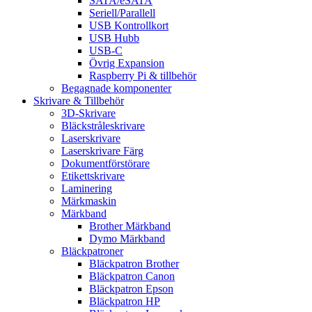
SATA/eSATA
Seriell/Parallell
USB Kontrollkort
USB Hubb
USB-C
Övrig Expansion
Raspberry Pi & tillbehör
Begagnade komponenter
Skrivare & Tillbehör
3D-Skrivare
Bläckstråleskrivare
Laserskrivare
Laserskrivare Färg
Dokumentförstörare
Etikettskrivare
Laminering
Märkmaskin
Märkband
Brother Märkband
Dymo Märkband
Bläckpatroner
Bläckpatron Brother
Bläckpatron Canon
Bläckpatron Epson
Bläckpatron HP