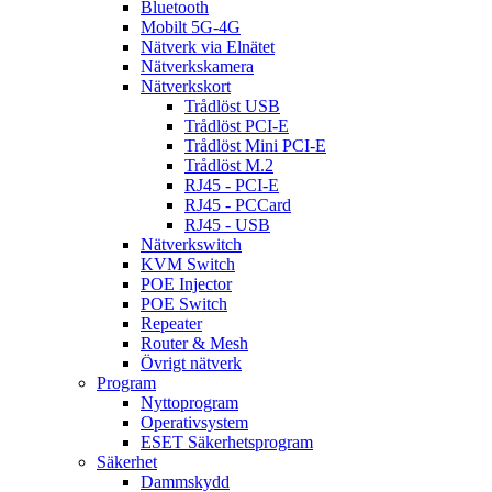
Bluetooth
Mobilt 5G-4G
Nätverk via Elnätet
Nätverkskamera
Nätverkskort
Trådlöst USB
Trådlöst PCI-E
Trådlöst Mini PCI-E
Trådlöst M.2
RJ45 - PCI-E
RJ45 - PCCard
RJ45 - USB
Nätverkswitch
KVM Switch
POE Injector
POE Switch
Repeater
Router & Mesh
Övrigt nätverk
Program
Nyttoprogram
Operativsystem
ESET Säkerhetsprogram
Säkerhet
Dammskydd