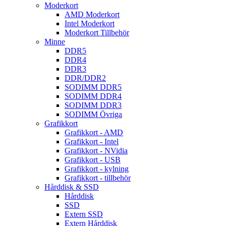
Moderkort
AMD Moderkort
Intel Moderkort
Moderkort Tillbehör
Minne
DDR5
DDR4
DDR3
DDR/DDR2
SODIMM DDR5
SODIMM DDR4
SODIMM DDR3
SODIMM Övriga
Grafikkort
Grafikkort - AMD
Grafikkort - Intel
Grafikkort - NVidia
Grafikkort - USB
Grafikkort - kylning
Grafikkort - tillbehör
Hårddisk & SSD
Hårddisk
SSD
Extern SSD
Extern Hårddisk