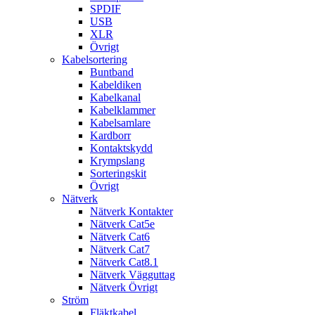
SPDIF
USB
XLR
Övrigt
Kabelsortering
Buntband
Kabeldiken
Kabelkanal
Kabelklammer
Kabelsamlare
Kardborr
Kontaktskydd
Krympslang
Sorteringskit
Övrigt
Nätverk
Nätverk Kontakter
Nätverk Cat5e
Nätverk Cat6
Nätverk Cat7
Nätverk Cat8.1
Nätverk Vägguttag
Nätverk Övrigt
Ström
Fläktkabel