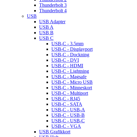
Thunderbolt 3
Thunderbolt 4
USB
USB Adapter
USB A
USB B
USB C
USB-C - 3.5mm
USB-C - Displayport
USB-C - Dockning
USB-C - DVI
USB-C - HDMI
USB-C - Lightning
USB-C - Magsafe
USB-C - Micro USB
USB-C - Minneskort
USB-C - Multiport
USB-C - RJ45
USB-C - SATA
USB-C - USB-A
USB-C - USB-B
USB-C - USB-C
USB-C - VGA
USB Grafikkort