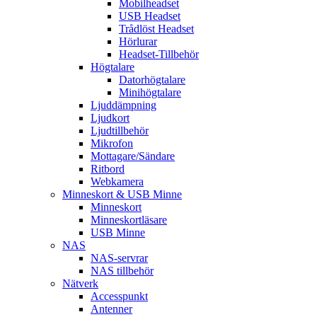
Mobilheadset
USB Headset
Trådlöst Headset
Hörlurar
Headset-Tillbehör
Högtalare
Datorhögtalare
Minihögtalare
Ljuddämpning
Ljudkort
Ljudtillbehör
Mikrofon
Mottagare/Sändare
Ritbord
Webkamera
Minneskort & USB Minne
Minneskort
Minneskortläsare
USB Minne
NAS
NAS-servrar
NAS tillbehör
Nätverk
Accesspunkt
Antenner