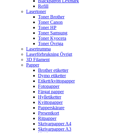
Bläckpatron Lexmark
Refill
Lasertoner
Toner Brother
Toner Canon
Toner HP
Toner Samsung
Toner Kyocera
Toner Övriga
Lasertrumma
Laserförbrukning Övrigt
3D Filament
Papper
Brother etiketter
Dymo etiketter
Etikett/kvittopapper
Fotopapper
Färgat papper
Hylletiketter
Kvittopapper
Papperskärare
Presentkort
Ritpapper
Skrivarpapper A4
Skrivarpapper A3