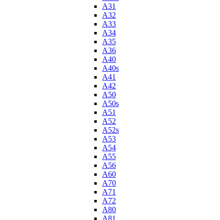
A31
A32
A33
A34
A35
A36
A40
A40s
A41
A42
A50
A50s
A51
A52
A52s
A53
A54
A55
A56
A60
A70
A71
A72
A80
A81