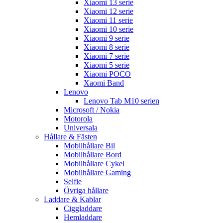
Xiaomi 13 serie
Xiaomi 12 serie
Xiaomi 11 serie
Xiaomi 10 serie
Xiaomi 9 serie
Xiaomi 8 serie
Xiaomi 7 serie
Xiaomi 5 serie
Xiaomi POCO
Xaomi Band
Lenovo
Lenovo Tab M10 serien
Microsoft / Nokia
Motorola
Universala
Hållare & Fästen
Mobilhållare Bil
Mobilhållare Bord
Mobilhållare Cykel
Mobilhållare Gaming
Selfie
Övriga hållare
Laddare & Kablar
Ciggladdare
Hemladdare