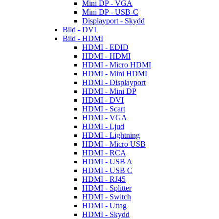
Mini DP - VGA
Mini DP - USB-C
Displayport - Skydd
Bild - DVI
Bild - HDMI
HDMI - EDID
HDMI - HDMI
HDMI - Micro HDMI
HDMI - Mini HDMI
HDMI - Displayport
HDMI - Mini DP
HDMI - DVI
HDMI - Scart
HDMI - VGA
HDMI - Ljud
HDMI - Lightning
HDMI - Micro USB
HDMI - RCA
HDMI - USB A
HDMI - USB C
HDMI - RJ45
HDMI - Splitter
HDMI - Switch
HDMI - Uttag
HDMI - Skydd