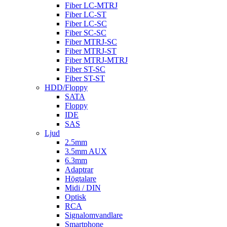
Fiber LC-MTRJ
Fiber LC-ST
Fiber LC-SC
Fiber SC-SC
Fiber MTRJ-SC
Fiber MTRJ-ST
Fiber MTRJ-MTRJ
Fiber ST-SC
Fiber ST-ST
HDD/Floppy
SATA
Floppy
IDE
SAS
Ljud
2.5mm
3.5mm AUX
6.3mm
Adaptrar
Högtalare
Midi / DIN
Optisk
RCA
Signalomvandlare
Smartphone