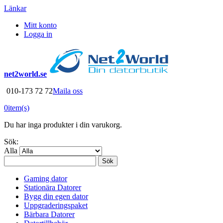
Länkar
Mitt konto
Logga in
net2world.se
010-173 72 72
Maila oss
0
item(s)
Du har inga produkter i din varukorg.
Sök:
Alla
Sök
Gaming dator
Stationära Datorer
Bygg din egen dator
Uppgraderingspaket
Bärbara Datorer