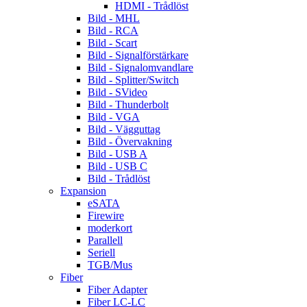
HDMI - Trådlöst
Bild - MHL
Bild - RCA
Bild - Scart
Bild - Signalförstärkare
Bild - Signalomvandlare
Bild - Splitter/Switch
Bild - SVideo
Bild - Thunderbolt
Bild - VGA
Bild - Vägguttag
Bild - Övervakning
Bild - USB A
Bild - USB C
Bild - Trådlöst
Expansion
eSATA
Firewire
moderkort
Parallell
Seriell
TGB/Mus
Fiber
Fiber Adapter
Fiber LC-LC