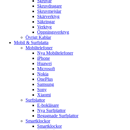
Skruvar
Skruvdragare
Skruvmejslar
Skärverktyg
Säkringar
Verktyg
Öppningsverktyg
Övrigt Kablar
Mobil & Surfplatta
Mobiltelefoner
Nya Mobiltelefoner
iPhone
Huawei
Microsoft
Nokia
OnePlus
Samsung
Sony
Xiaomi
Surfplattor
E-bokläsare
Nya Surfplattor
Begagnade Surfplattor
Smartklockor
Smartklockor