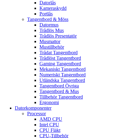
Datorlås
Kameraskydd
Portlås
Tangentbord & Möss
Datormus
Trådlös Mus
Trådlös Presentatör
Musmattor
Mustillbehör
Trådat Tangentbord
Trådlöst Tangentbord
Gaming Tangentbord
Mekaniskt Tangentbord
Numeriskt Tangentbord
Utländska Tangentbord
Tangentbord Övriga
Tangentbord & Mus
Tillbehör Tangentbord
Ergonomi
Datorkomponenter
Processor
AMD CPU
Intel CPU
CPU Fläkt
CPU-Tillbehör