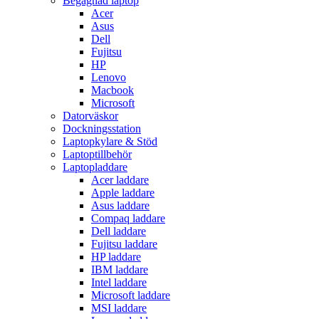
Begagnad laptop
Acer
Asus
Dell
Fujitsu
HP
Lenovo
Macbook
Microsoft
Datorväskor
Dockningsstation
Laptopkylare & Stöd
Laptoptillbehör
Laptopladdare
Acer laddare
Apple laddare
Asus laddare
Compaq laddare
Dell laddare
Fujitsu laddare
HP laddare
IBM laddare
Intel laddare
Microsoft laddare
MSI laddare