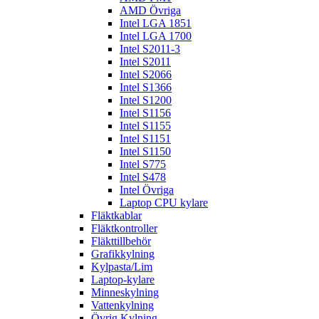
AMD Övriga
Intel LGA 1851
Intel LGA 1700
Intel S2011-3
Intel S2011
Intel S2066
Intel S1366
Intel S1200
Intel S1156
Intel S1155
Intel S1151
Intel S1150
Intel S775
Intel S478
Intel Övriga
Laptop CPU kylare
Fläktkablar
Fläktkontroller
Fläkttillbehör
Grafikkylning
Kylpasta/Lim
Laptop-kylare
Minneskylning
Vattenkylning
Övrig Kylning