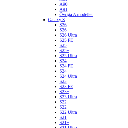
A90
A91
Övriga A modeller
Galaxy S
S26
S26+
S26 Ultra
S25 FE
S25
S25+
S25 Ultra
S24
S24 FE
S24+
S24 Ultra
S23
S23 FE
S23+
S23 Ultra
S22
S22+
S22 Ultra
S21
S21+
S21 Ultra