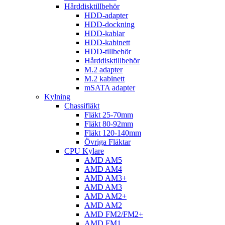
Hårddisktillbehör
HDD-adapter
HDD-dockning
HDD-kablar
HDD-kabinett
HDD-tillbehör
Hårddisktillbehör
M.2 adapter
M.2 kabinett
mSATA adapter
Kylning
Chassifläkt
Fläkt 25-70mm
Fläkt 80-92mm
Fläkt 120-140mm
Övriga Fläktar
CPU Kylare
AMD AM5
AMD AM4
AMD AM3+
AMD AM3
AMD AM2+
AMD AM2
AMD FM2/FM2+
AMD FM1