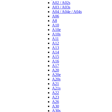
A02 / A02s
A03 / A03s
A04 / A04e / A04s
A06
A8
A10
A10e
A10s
A11
A12
A13
A14
A15
A16
A17
A20
A20e
A20s
A21
A21s
A22
A23
A26
A30
A30s