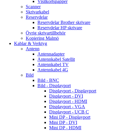
Visitkortspapper
Scanner
Skrivarkabel
Reservdelar
Reservdelar Brother skrivare
Reservdelar HP skrivare
Övrig skrivartillbehör
Kopiering Malmö
Kablar & Verktyg
Antenn
Antennadapter
Antennkabel Satellit
Antennkabel TV
Antennkabel 4G
Bild
Bild - BNC
Bild - Displayport
Displayport - Displayport
Displayport - DVI
Displayport - HDMI
Displayport - VGA
Displayport - UCB C
Mini DP - Displayport
Mini DP - DVI
Mini DP - HDMI