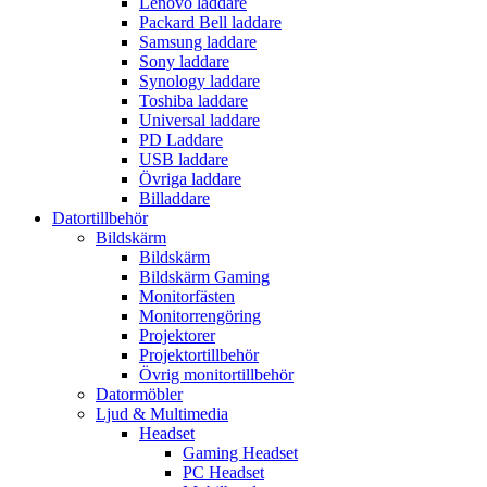
Lenovo laddare
Packard Bell laddare
Samsung laddare
Sony laddare
Synology laddare
Toshiba laddare
Universal laddare
PD Laddare
USB laddare
Övriga laddare
Billaddare
Datortillbehör
Bildskärm
Bildskärm
Bildskärm Gaming
Monitorfästen
Monitorrengöring
Projektorer
Projektortillbehör
Övrig monitortillbehör
Datormöbler
Ljud & Multimedia
Headset
Gaming Headset
PC Headset