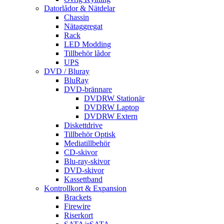
Datorlådor & Nätdelar
Chassin
Nätaggregat
Rack
LED Modding
Tillbehör lådor
UPS
DVD / Bluray
BluRay
DVD-brännare
DVDRW Stationär
DVDRW Laptop
DVDRW Extern
Diskettdrive
Tillbehör Optisk
Mediatillbehör
CD-skivor
Blu-ray-skivor
DVD-skivor
Kassettband
Kontrollkort & Expansion
Brackets
Firewire
Riserkort