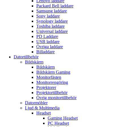
Lenovo laddare
Packard Bell laddare
Samsung laddare
Sony laddare
Synology laddare
Toshiba laddare
Universal laddare
PD Laddare
USB laddare
Övriga laddare
Billaddare
Datortillbehör
Bildskärm
Bildskärm
Bildskärm Gaming
Monitorfästen
Monitorrengöring
Projektorer
Projektortillbehör
Övrig monitortillbehör
Datormöbler
Ljud & Multimedia
Headset
Gaming Headset
PC Headset