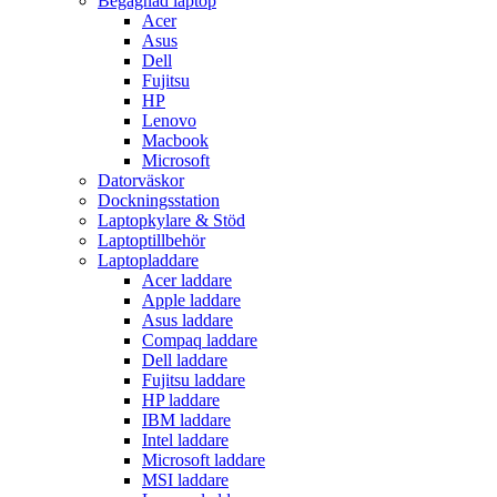
Begagnad laptop
Acer
Asus
Dell
Fujitsu
HP
Lenovo
Macbook
Microsoft
Datorväskor
Dockningsstation
Laptopkylare & Stöd
Laptoptillbehör
Laptopladdare
Acer laddare
Apple laddare
Asus laddare
Compaq laddare
Dell laddare
Fujitsu laddare
HP laddare
IBM laddare
Intel laddare
Microsoft laddare
MSI laddare