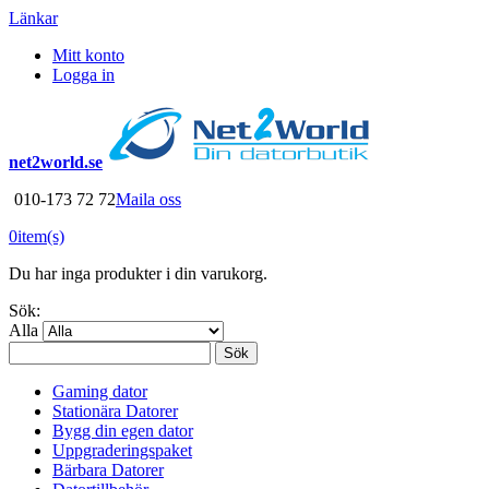
Länkar
Mitt konto
Logga in
net2world.se
010-173 72 72
Maila oss
0
item(s)
Du har inga produkter i din varukorg.
Sök:
Alla
Sök
Gaming dator
Stationära Datorer
Bygg din egen dator
Uppgraderingspaket
Bärbara Datorer