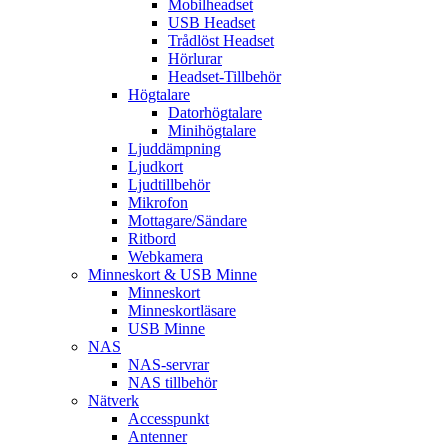
Mobilheadset
USB Headset
Trådlöst Headset
Hörlurar
Headset-Tillbehör
Högtalare
Datorhögtalare
Minihögtalare
Ljuddämpning
Ljudkort
Ljudtillbehör
Mikrofon
Mottagare/Sändare
Ritbord
Webkamera
Minneskort & USB Minne
Minneskort
Minneskortläsare
USB Minne
NAS
NAS-servrar
NAS tillbehör
Nätverk
Accesspunkt
Antenner