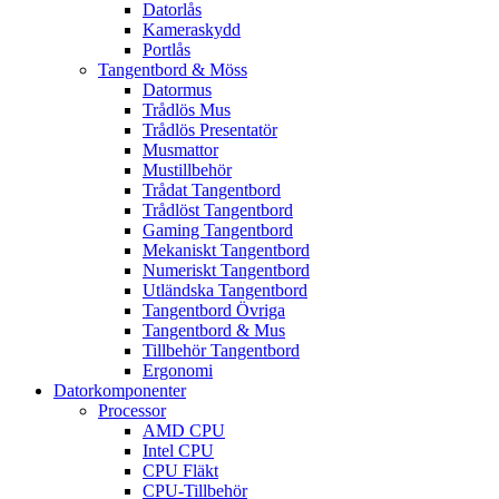
Datorlås
Kameraskydd
Portlås
Tangentbord & Möss
Datormus
Trådlös Mus
Trådlös Presentatör
Musmattor
Mustillbehör
Trådat Tangentbord
Trådlöst Tangentbord
Gaming Tangentbord
Mekaniskt Tangentbord
Numeriskt Tangentbord
Utländska Tangentbord
Tangentbord Övriga
Tangentbord & Mus
Tillbehör Tangentbord
Ergonomi
Datorkomponenter
Processor
AMD CPU
Intel CPU
CPU Fläkt
CPU-Tillbehör