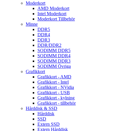
Moderkort
AMD Moderkort
Intel Moderkort
Moderkort Tillbehör
Minne
DDR5
DDR4
DDR3
DDR/DDR2
SODIMM DDR5
SODIMM DDR4
SODIMM DDR3
SODIMM Övriga
Grafikkort
Grafikkort - AMD
Grafikkort - Intel
Grafikkort - NVidia
Grafikkort - USB
Grafikkort - kylning
Grafikkort - tillbehör
Hårddisk & SSD
Hårddisk
SSD
Extern SSD
Extern Hårddisk