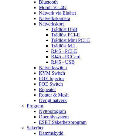
Bluetooth
Mobilt 5G-4G
Nätverk via Elnätet
Nätverkskamera
Nätverkskort
Trådlöst USB
Trådlöst PCI-E
Trådlöst Mini PCI-E
Trådlöst M.2
RJ45 - PCI-E
RJ45 - PCCard
RJ45 - USB
Nätverkswitch
KVM Switch
POE Injector
POE Switch
Repeater
Router & Mesh
Övrigt nätverk
Program
Nyttoprogram
Operativsystem
ESET Säkerhetsprogram
Säkerhet
Dammskydd