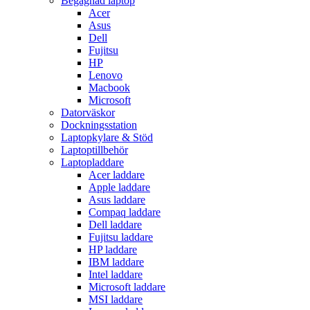
Begagnad laptop
Acer
Asus
Dell
Fujitsu
HP
Lenovo
Macbook
Microsoft
Datorväskor
Dockningsstation
Laptopkylare & Stöd
Laptoptillbehör
Laptopladdare
Acer laddare
Apple laddare
Asus laddare
Compaq laddare
Dell laddare
Fujitsu laddare
HP laddare
IBM laddare
Intel laddare
Microsoft laddare
MSI laddare