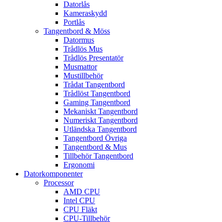
Datorlås
Kameraskydd
Portlås
Tangentbord & Möss
Datormus
Trådlös Mus
Trådlös Presentatör
Musmattor
Mustillbehör
Trådat Tangentbord
Trådlöst Tangentbord
Gaming Tangentbord
Mekaniskt Tangentbord
Numeriskt Tangentbord
Utländska Tangentbord
Tangentbord Övriga
Tangentbord & Mus
Tillbehör Tangentbord
Ergonomi
Datorkomponenter
Processor
AMD CPU
Intel CPU
CPU Fläkt
CPU-Tillbehör