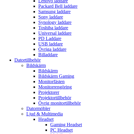
Lenovo laddare
Packard Bell laddare
Samsung laddare
Sony laddare
Synology laddare
Toshiba laddare
Universal laddare
PD Laddare
USB laddare
Övriga laddare
Billaddare
Datortillbehör
Bildskärm
Bildskärm
Bildskärm Gaming
Monitorfästen
Monitorrengöring
Projektorer
Projektortillbehör
Övrig monitortillbehör
Datormöbler
Ljud & Multimedia
Headset
Gaming Headset
PC Headset