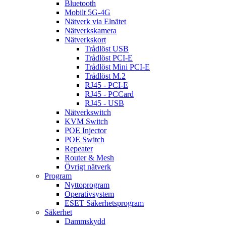
Bluetooth
Mobilt 5G-4G
Nätverk via Elnätet
Nätverkskamera
Nätverkskort
Trådlöst USB
Trådlöst PCI-E
Trådlöst Mini PCI-E
Trådlöst M.2
RJ45 - PCI-E
RJ45 - PCCard
RJ45 - USB
Nätverkswitch
KVM Switch
POE Injector
POE Switch
Repeater
Router & Mesh
Övrigt nätverk
Program
Nyttoprogram
Operativsystem
ESET Säkerhetsprogram
Säkerhet
Dammskydd