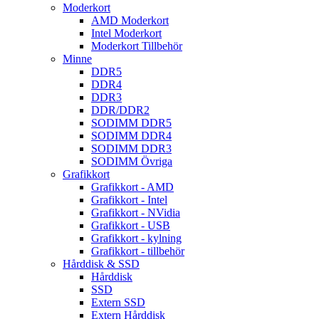
Moderkort
AMD Moderkort
Intel Moderkort
Moderkort Tillbehör
Minne
DDR5
DDR4
DDR3
DDR/DDR2
SODIMM DDR5
SODIMM DDR4
SODIMM DDR3
SODIMM Övriga
Grafikkort
Grafikkort - AMD
Grafikkort - Intel
Grafikkort - NVidia
Grafikkort - USB
Grafikkort - kylning
Grafikkort - tillbehör
Hårddisk & SSD
Hårddisk
SSD
Extern SSD
Extern Hårddisk