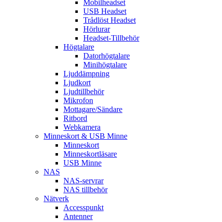
Mobilheadset
USB Headset
Trådlöst Headset
Hörlurar
Headset-Tillbehör
Högtalare
Datorhögtalare
Minihögtalare
Ljuddämpning
Ljudkort
Ljudtillbehör
Mikrofon
Mottagare/Sändare
Ritbord
Webkamera
Minneskort & USB Minne
Minneskort
Minneskortläsare
USB Minne
NAS
NAS-servrar
NAS tillbehör
Nätverk
Accesspunkt
Antenner