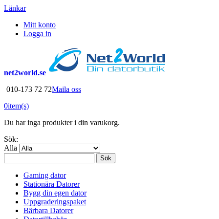
Länkar
Mitt konto
Logga in
net2world.se
010-173 72 72
Maila oss
0
item(s)
Du har inga produkter i din varukorg.
Sök:
Alla
Sök
Gaming dator
Stationära Datorer
Bygg din egen dator
Uppgraderingspaket
Bärbara Datorer