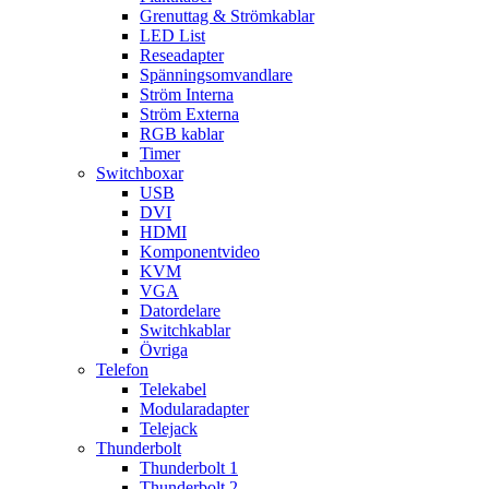
Grenuttag & Strömkablar
LED List
Reseadapter
Spänningsomvandlare
Ström Interna
Ström Externa
RGB kablar
Timer
Switchboxar
USB
DVI
HDMI
Komponentvideo
KVM
VGA
Datordelare
Switchkablar
Övriga
Telefon
Telekabel
Modularadapter
Telejack
Thunderbolt
Thunderbolt 1
Thunderbolt 2