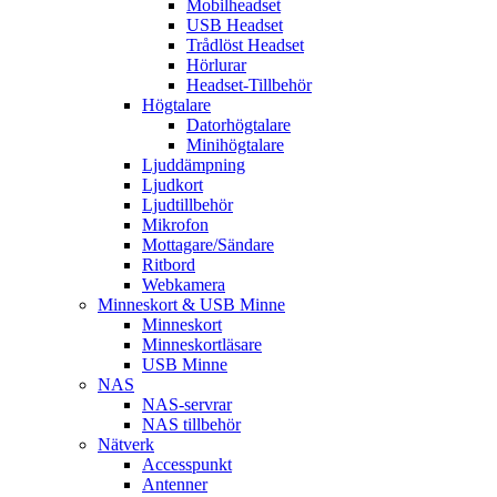
Mobilheadset
USB Headset
Trådlöst Headset
Hörlurar
Headset-Tillbehör
Högtalare
Datorhögtalare
Minihögtalare
Ljuddämpning
Ljudkort
Ljudtillbehör
Mikrofon
Mottagare/Sändare
Ritbord
Webkamera
Minneskort & USB Minne
Minneskort
Minneskortläsare
USB Minne
NAS
NAS-servrar
NAS tillbehör
Nätverk
Accesspunkt
Antenner