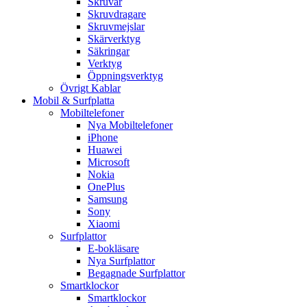
Skruvar
Skruvdragare
Skruvmejslar
Skärverktyg
Säkringar
Verktyg
Öppningsverktyg
Övrigt Kablar
Mobil & Surfplatta
Mobiltelefoner
Nya Mobiltelefoner
iPhone
Huawei
Microsoft
Nokia
OnePlus
Samsung
Sony
Xiaomi
Surfplattor
E-bokläsare
Nya Surfplattor
Begagnade Surfplattor
Smartklockor
Smartklockor