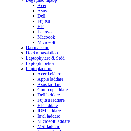
Begagnad laptop
Acer
Asus
Dell
Fujitsu
HP
Lenovo
Macbook
Microsoft
Datorväskor
Dockningsstation
Laptopkylare & Stöd
Laptoptillbehör
Laptopladdare
Acer laddare
Apple laddare
Asus laddare
Compaq laddare
Dell laddare
Fujitsu laddare
HP laddare
IBM laddare
Intel laddare
Microsoft laddare
MSI laddare