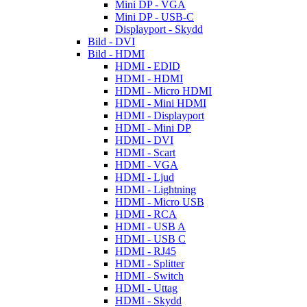
Mini DP - VGA
Mini DP - USB-C
Displayport - Skydd
Bild - DVI
Bild - HDMI
HDMI - EDID
HDMI - HDMI
HDMI - Micro HDMI
HDMI - Mini HDMI
HDMI - Displayport
HDMI - Mini DP
HDMI - DVI
HDMI - Scart
HDMI - VGA
HDMI - Ljud
HDMI - Lightning
HDMI - Micro USB
HDMI - RCA
HDMI - USB A
HDMI - USB C
HDMI - RJ45
HDMI - Splitter
HDMI - Switch
HDMI - Uttag
HDMI - Skydd