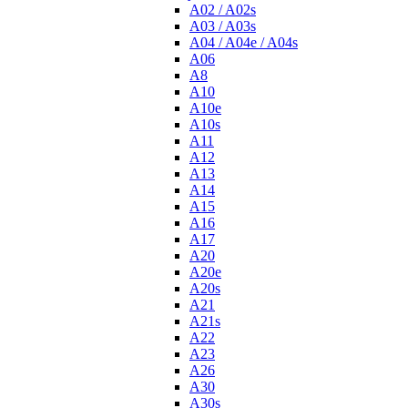
A02 / A02s
A03 / A03s
A04 / A04e / A04s
A06
A8
A10
A10e
A10s
A11
A12
A13
A14
A15
A16
A17
A20
A20e
A20s
A21
A21s
A22
A23
A26
A30
A30s