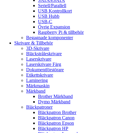
SATA/eSATA
Seriell/Parallell
USB Kontrollkort
USB Hubb
USB-C
Övrig Expansion
Raspberry Pi & tillbehör
Begagnade komponenter
Skrivare & Tillbehör
3D-Skrivare
Bläckstråleskrivare
Laserskrivare
Laserskrivare Färg
Dokumentförstörare
Etikettskrivare
Laminering
Märkmaskin
Märkband
Brother Märkband
Dymo Märkband
Bläckpatroner
Bläckpatron Brother
Bläckpatron Canon
Bläckpatron Epson
Bläckpatron HP