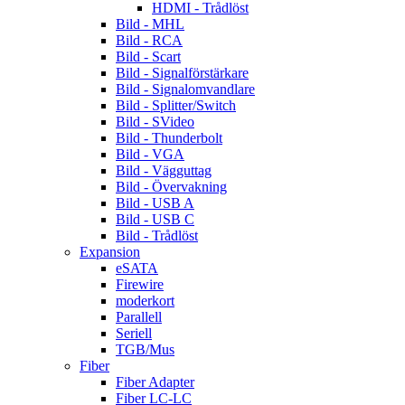
HDMI - Trådlöst
Bild - MHL
Bild - RCA
Bild - Scart
Bild - Signalförstärkare
Bild - Signalomvandlare
Bild - Splitter/Switch
Bild - SVideo
Bild - Thunderbolt
Bild - VGA
Bild - Vägguttag
Bild - Övervakning
Bild - USB A
Bild - USB C
Bild - Trådlöst
Expansion
eSATA
Firewire
moderkort
Parallell
Seriell
TGB/Mus
Fiber
Fiber Adapter
Fiber LC-LC