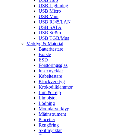
USB Hub
USB Lightning
USB Micro
USB Mini
USB RJ45/LAN
USB SATA
USB Ström
USB TGB/Mus
Verktyg & Material
Batteritestare
Borste
ESD
Förstoringsglas
Insexnycklar
Kabeltestare
Klockverktyg
Krokodilklämmor
Lim & Tejp
Limpistol
Lödning
Modularverktyg
Mätinstrument
Pincetter
Rengöring
Skiftnycklar