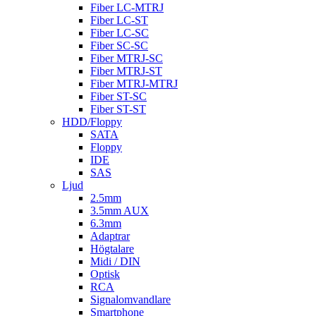
Fiber LC-MTRJ
Fiber LC-ST
Fiber LC-SC
Fiber SC-SC
Fiber MTRJ-SC
Fiber MTRJ-ST
Fiber MTRJ-MTRJ
Fiber ST-SC
Fiber ST-ST
HDD/Floppy
SATA
Floppy
IDE
SAS
Ljud
2.5mm
3.5mm AUX
6.3mm
Adaptrar
Högtalare
Midi / DIN
Optisk
RCA
Signalomvandlare
Smartphone