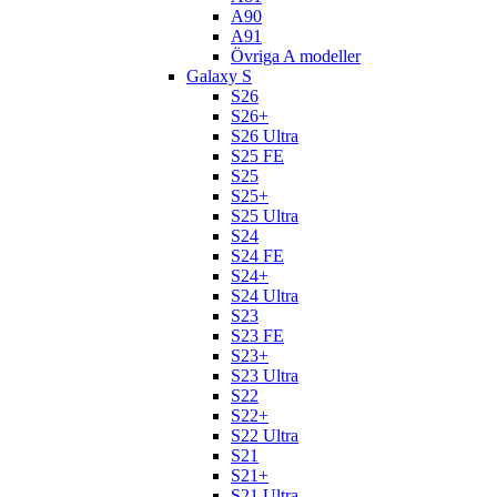
A90
A91
Övriga A modeller
Galaxy S
S26
S26+
S26 Ultra
S25 FE
S25
S25+
S25 Ultra
S24
S24 FE
S24+
S24 Ultra
S23
S23 FE
S23+
S23 Ultra
S22
S22+
S22 Ultra
S21
S21+
S21 Ultra