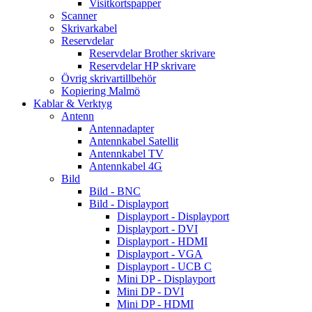
Visitkortspapper
Scanner
Skrivarkabel
Reservdelar
Reservdelar Brother skrivare
Reservdelar HP skrivare
Övrig skrivartillbehör
Kopiering Malmö
Kablar & Verktyg
Antenn
Antennadapter
Antennkabel Satellit
Antennkabel TV
Antennkabel 4G
Bild
Bild - BNC
Bild - Displayport
Displayport - Displayport
Displayport - DVI
Displayport - HDMI
Displayport - VGA
Displayport - UCB C
Mini DP - Displayport
Mini DP - DVI
Mini DP - HDMI