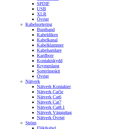
SPDIF
USB
XLR
Övrigt
Kabelsortering
Buntband
Kabeldiken
Kabelkanal
Kabelklammer
Kabelsamlare
Kardborr
Kontaktskydd
Krympslang
Sorteringskit
Övrigt
Nätverk
Nätverk Kontakter
Nätverk Cat5e
Nätverk Cat6
Nätverk Cat7
Nätverk Cat8.1
Nätverk Vägguttag
Nätverk Övrigt
Ström
Fläktkabel