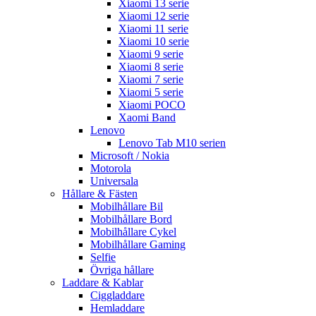
Xiaomi 13 serie
Xiaomi 12 serie
Xiaomi 11 serie
Xiaomi 10 serie
Xiaomi 9 serie
Xiaomi 8 serie
Xiaomi 7 serie
Xiaomi 5 serie
Xiaomi POCO
Xaomi Band
Lenovo
Lenovo Tab M10 serien
Microsoft / Nokia
Motorola
Universala
Hållare & Fästen
Mobilhållare Bil
Mobilhållare Bord
Mobilhållare Cykel
Mobilhållare Gaming
Selfie
Övriga hållare
Laddare & Kablar
Ciggladdare
Hemladdare