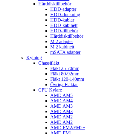
Hårddisktillbehör
HDD-adapter
HDD-dockning
HDD-kablar
HDD-kabinett
HDD-tillbehör
Hårddisktillbehör
M.2 adapter
M.2 kabinett
mSATA adapter
Kylning
Chassifläkt
Fläkt 25-70mm
Fläkt 80-92mm
Fläkt 120-140mm
Övriga Fläktar
CPU Kylare
AMD AM5
AMD AM4
AMD AM3+
AMD AM3
AMD AM2+
AMD AM2
AMD FM2/FM2+
AMD FM1