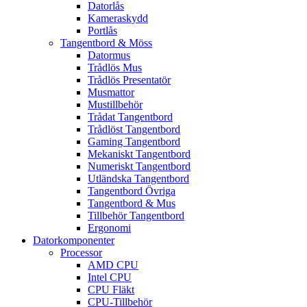
Datorlås
Kameraskydd
Portlås
Tangentbord & Möss
Datormus
Trådlös Mus
Trådlös Presentatör
Musmattor
Mustillbehör
Trådat Tangentbord
Trådlöst Tangentbord
Gaming Tangentbord
Mekaniskt Tangentbord
Numeriskt Tangentbord
Utländska Tangentbord
Tangentbord Övriga
Tangentbord & Mus
Tillbehör Tangentbord
Ergonomi
Datorkomponenter
Processor
AMD CPU
Intel CPU
CPU Fläkt
CPU-Tillbehör