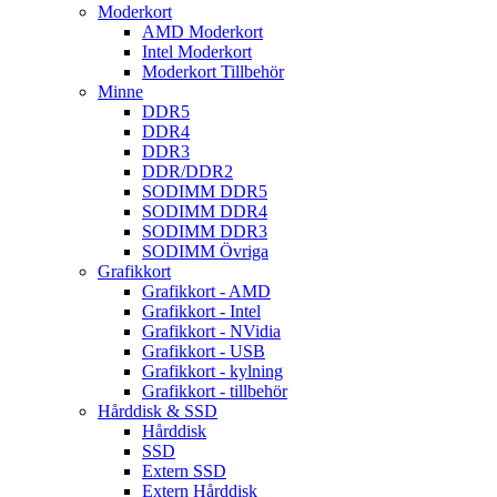
Moderkort
AMD Moderkort
Intel Moderkort
Moderkort Tillbehör
Minne
DDR5
DDR4
DDR3
DDR/DDR2
SODIMM DDR5
SODIMM DDR4
SODIMM DDR3
SODIMM Övriga
Grafikkort
Grafikkort - AMD
Grafikkort - Intel
Grafikkort - NVidia
Grafikkort - USB
Grafikkort - kylning
Grafikkort - tillbehör
Hårddisk & SSD
Hårddisk
SSD
Extern SSD
Extern Hårddisk