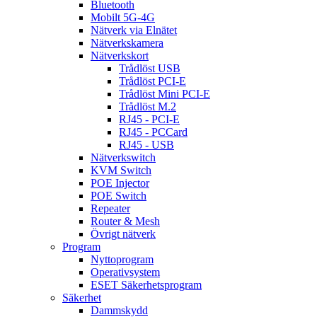
Bluetooth
Mobilt 5G-4G
Nätverk via Elnätet
Nätverkskamera
Nätverkskort
Trådlöst USB
Trådlöst PCI-E
Trådlöst Mini PCI-E
Trådlöst M.2
RJ45 - PCI-E
RJ45 - PCCard
RJ45 - USB
Nätverkswitch
KVM Switch
POE Injector
POE Switch
Repeater
Router & Mesh
Övrigt nätverk
Program
Nyttoprogram
Operativsystem
ESET Säkerhetsprogram
Säkerhet
Dammskydd