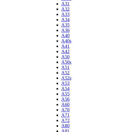
A31
A32
A33
A34
A35
A36
A40
A40s
A41
A42
A50
A50s
A51
A52
A52s
A53
A54
A55
A56
A60
A70
A71
A72
A80
A81