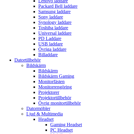
Lenovo laddare
Packard Bell laddare
Samsung laddare
Sony laddare
Synology laddare
Toshiba laddare
Universal laddare
PD Laddare
USB laddare
Övriga laddare
Billaddare
Datortillbehör
Bildskärm
Bildskärm
Bildskärm Gaming
Monitorfästen
Monitorrengöring
Projektorer
Projektortillbehör
Övrig monitortillbehör
Datormöbler
Ljud & Multimedia
Headset
Gaming Headset
PC Headset