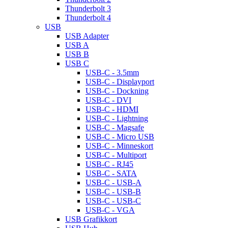
Thunderbolt 3
Thunderbolt 4
USB
USB Adapter
USB A
USB B
USB C
USB-C - 3.5mm
USB-C - Displayport
USB-C - Dockning
USB-C - DVI
USB-C - HDMI
USB-C - Lightning
USB-C - Magsafe
USB-C - Micro USB
USB-C - Minneskort
USB-C - Multiport
USB-C - RJ45
USB-C - SATA
USB-C - USB-A
USB-C - USB-B
USB-C - USB-C
USB-C - VGA
USB Grafikkort