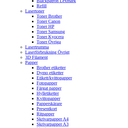
Bläckpatron Lexmark
Refill
Lasertoner
Toner Brother
Toner Canon
Toner HP
Toner Samsung
Toner Kyocera
Toner Övriga
Lasertrumma
Laserförbrukning Övrigt
3D Filament
Papper
Brother etiketter
Dymo etiketter
Etikett/kvittopapper
Fotopapper
Färgat papper
Hylletiketter
Kvittopapper
Papperskärare
Presentkort
Ritpapper
Skrivarpapper A4
Skrivarpapper A3