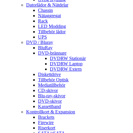
Datorlådor & Nätdelar
Chassin
Nätaggregat
Rack
LED Modding
Tillbehör lådor
UPS
DVD / Bluray
BluRay
DVD-brännare
DVDRW Stationär
DVDRW Laptop
DVDRW Extern
Diskettdrive
Tillbehör Optisk
Mediatillbehör
CD-skivor
Blu-ray-skivor
DVD-skivor
Kassettband
Kontrollkort & Expansion
Brackets
Firewire
Riserkort