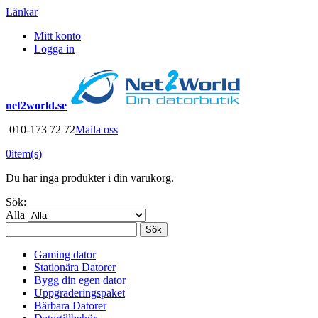
Länkar
Mitt konto
Logga in
net2world.se
010-173 72 72
Maila oss
0
item(s)
Du har inga produkter i din varukorg.
Sök:
Alla
Sök
Gaming dator
Stationära Datorer
Bygg din egen dator
Uppgraderingspaket
Bärbara Datorer