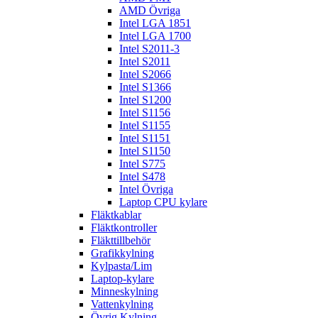
AMD Övriga
Intel LGA 1851
Intel LGA 1700
Intel S2011-3
Intel S2011
Intel S2066
Intel S1366
Intel S1200
Intel S1156
Intel S1155
Intel S1151
Intel S1150
Intel S775
Intel S478
Intel Övriga
Laptop CPU kylare
Fläktkablar
Fläktkontroller
Fläkttillbehör
Grafikkylning
Kylpasta/Lim
Laptop-kylare
Minneskylning
Vattenkylning
Övrig Kylning