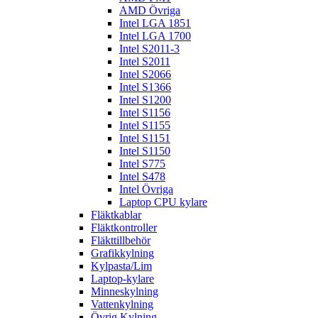
AMD Övriga
Intel LGA 1851
Intel LGA 1700
Intel S2011-3
Intel S2011
Intel S2066
Intel S1366
Intel S1200
Intel S1156
Intel S1155
Intel S1151
Intel S1150
Intel S775
Intel S478
Intel Övriga
Laptop CPU kylare
Fläktkablar
Fläktkontroller
Fläkttillbehör
Grafikkylning
Kylpasta/Lim
Laptop-kylare
Minneskylning
Vattenkylning
Övrig Kylning