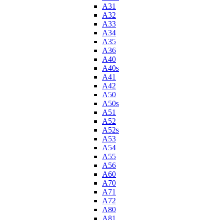
A31
A32
A33
A34
A35
A36
A40
A40s
A41
A42
A50
A50s
A51
A52
A52s
A53
A54
A55
A56
A60
A70
A71
A72
A80
A81