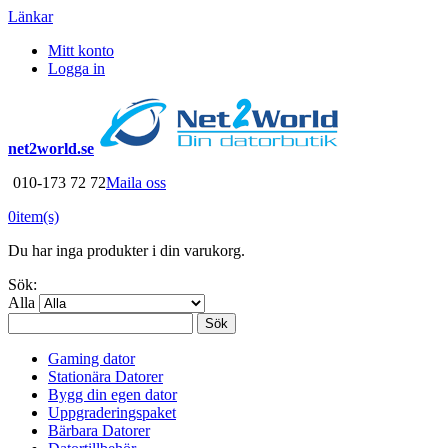
Länkar
Mitt konto
Logga in
net2world.se
010-173 72 72
Maila oss
0
item(s)
Du har inga produkter i din varukorg.
Sök:
Alla
Sök
Gaming dator
Stationära Datorer
Bygg din egen dator
Uppgraderingspaket
Bärbara Datorer