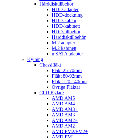
Hårddisktillbehör
HDD-adapter
HDD-dockning
HDD-kablar
HDD-kabinett
HDD-tillbehör
Hårddisktillbehör
M.2 adapter
M.2 kabinett
mSATA adapter
Kylning
Chassifläkt
Fläkt 25-70mm
Fläkt 80-92mm
Fläkt 120-140mm
Övriga Fläktar
CPU Kylare
AMD AM5
AMD AM4
AMD AM3+
AMD AM3
AMD AM2+
AMD AM2
AMD FM2/FM2+
AMD FM1