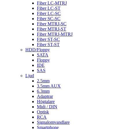
Fiber LC-MTRJ
Fiber LC-ST
Fiber LC-SC
Fiber SC-SC
Fiber MTRJ-SC
Fiber MTRJ-ST
Fiber MTRJ-MTRJ
Fiber ST-SC
Fiber ST-ST
HDD/Floppy
SATA
Floppy
IDE
SAS
Ljud
2.5mm
3.5mm AUX
6.3mm
Adaptrar
Högtalare
Midi / DIN
Optisk
RCA
Signalomvandlare
Smartphone