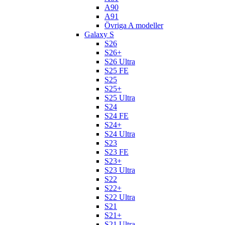
A90
A91
Övriga A modeller
Galaxy S
S26
S26+
S26 Ultra
S25 FE
S25
S25+
S25 Ultra
S24
S24 FE
S24+
S24 Ultra
S23
S23 FE
S23+
S23 Ultra
S22
S22+
S22 Ultra
S21
S21+
S21 Ultra