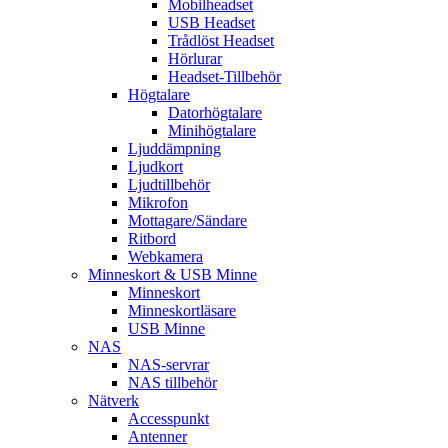
Mobilheadset
USB Headset
Trådlöst Headset
Hörlurar
Headset-Tillbehör
Högtalare
Datorhögtalare
Minihögtalare
Ljuddämpning
Ljudkort
Ljudtillbehör
Mikrofon
Mottagare/Sändare
Ritbord
Webkamera
Minneskort & USB Minne
Minneskort
Minneskortläsare
USB Minne
NAS
NAS-servrar
NAS tillbehör
Nätverk
Accesspunkt
Antenner