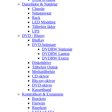
Datorlådor & Nätdelar
Chassin
Nätaggregat
Rack
LED Modding
Tillbehör lådor
UPS
DVD / Bluray
BluRay
DVD-brännare
DVDRW Stationär
DVDRW Laptop
DVDRW Extern
Diskettdrive
Tillbehör Optisk
Mediatillbehör
CD-skivor
Blu-ray-skivor
DVD-skivor
Kassettband
Kontrollkort & Expansion
Brackets
Firewire
Riserkort