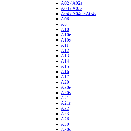
A02 / A02s
A03 / A03s
A04 / A04e / A04s
A06
A8
A10
A10e
A10s
A11
A12
A13
A14
A15
A16
A17
A20
A20e
A20s
A21
A21s
A22
A23
A26
A30
A30s