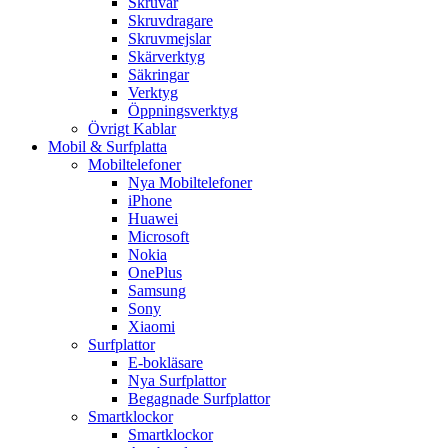
Skruvar
Skruvdragare
Skruvmejslar
Skärverktyg
Säkringar
Verktyg
Öppningsverktyg
Övrigt Kablar
Mobil & Surfplatta
Mobiltelefoner
Nya Mobiltelefoner
iPhone
Huawei
Microsoft
Nokia
OnePlus
Samsung
Sony
Xiaomi
Surfplattor
E-bokläsare
Nya Surfplattor
Begagnade Surfplattor
Smartklockor
Smartklockor