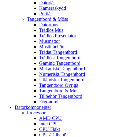
Datorlås
Kameraskydd
Portlås
Tangentbord & Möss
Datormus
Trådlös Mus
Trådlös Presentatör
Musmattor
Mustillbehör
Trådat Tangentbord
Trådlöst Tangentbord
Gaming Tangentbord
Mekaniskt Tangentbord
Numeriskt Tangentbord
Utländska Tangentbord
Tangentbord Övriga
Tangentbord & Mus
Tillbehör Tangentbord
Ergonomi
Datorkomponenter
Processor
AMD CPU
Intel CPU
CPU Fläkt
CPU-Tillbehör