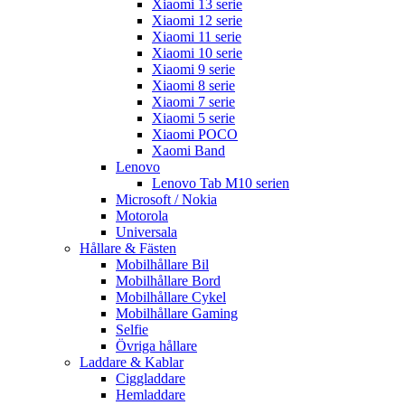
Xiaomi 13 serie
Xiaomi 12 serie
Xiaomi 11 serie
Xiaomi 10 serie
Xiaomi 9 serie
Xiaomi 8 serie
Xiaomi 7 serie
Xiaomi 5 serie
Xiaomi POCO
Xaomi Band
Lenovo
Lenovo Tab M10 serien
Microsoft / Nokia
Motorola
Universala
Hållare & Fästen
Mobilhållare Bil
Mobilhållare Bord
Mobilhållare Cykel
Mobilhållare Gaming
Selfie
Övriga hållare
Laddare & Kablar
Ciggladdare
Hemladdare