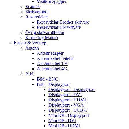
Visitkortspapper
Scanner
Skrivarkabel
Reservdelar
Reservdelar Brother skrivare
Reservdelar HP skrivare
Övrig skrivartillbehör
Kopiering Malmö
Kablar & Verktyg
Antenn
Antennadapter
Antennkabel Satellit
Antennkabel TV
Antennkabel 4G
Bild
Bild - BNC
Bild - Displayport
Displayport - Displayport
Displayport - DVI
Displayport - HDMI
Displayport - VGA
Displayport - UCB C
Mini DP - Displayport
Mini DP - DVI
Mini DP - HDMI