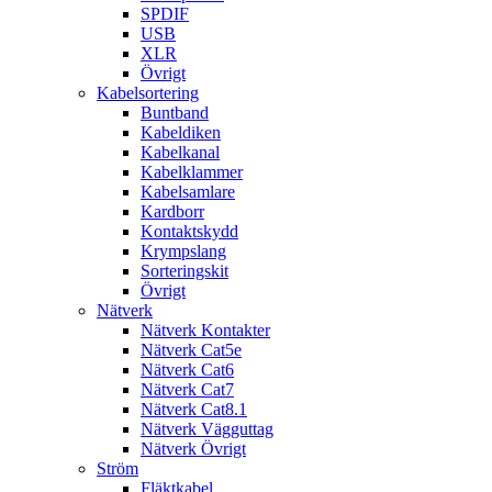
SPDIF
USB
XLR
Övrigt
Kabelsortering
Buntband
Kabeldiken
Kabelkanal
Kabelklammer
Kabelsamlare
Kardborr
Kontaktskydd
Krympslang
Sorteringskit
Övrigt
Nätverk
Nätverk Kontakter
Nätverk Cat5e
Nätverk Cat6
Nätverk Cat7
Nätverk Cat8.1
Nätverk Vägguttag
Nätverk Övrigt
Ström
Fläktkabel