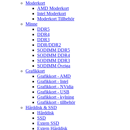
Moderkort
AMD Moderkort
Intel Moderkort
Moderkort Tillbehör
Minne
DDR5
DDR4
DDR3
DDR/DDR2
SODIMM DDR5
SODIMM DDR4
SODIMM DDR3
SODIMM Övriga
Grafikkort
Grafikkort - AMD
Grafikkort - Intel
Grafikkort - NVidia
Grafikkort - USB
Grafikkort - kylning
Grafikkort - tillbehör
Hårddisk & SSD
Hårddisk
SSD
Extern SSD
Extern Hårddisk