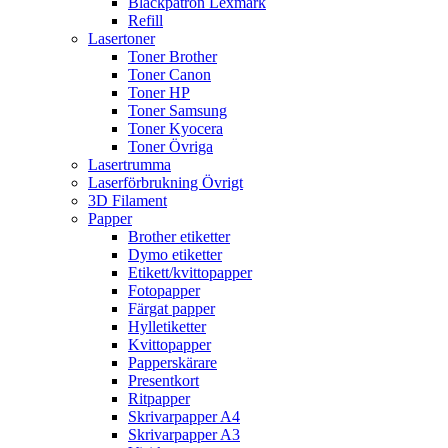
Bläckpatron Lexmark
Refill
Lasertoner
Toner Brother
Toner Canon
Toner HP
Toner Samsung
Toner Kyocera
Toner Övriga
Lasertrumma
Laserförbrukning Övrigt
3D Filament
Papper
Brother etiketter
Dymo etiketter
Etikett/kvittopapper
Fotopapper
Färgat papper
Hylletiketter
Kvittopapper
Papperskärare
Presentkort
Ritpapper
Skrivarpapper A4
Skrivarpapper A3