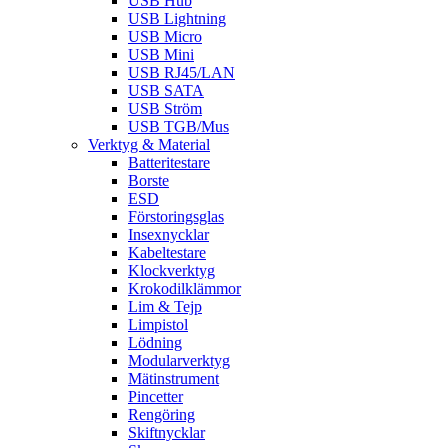
USB Hub
USB Lightning
USB Micro
USB Mini
USB RJ45/LAN
USB SATA
USB Ström
USB TGB/Mus
Verktyg & Material
Batteritestare
Borste
ESD
Förstoringsglas
Insexnycklar
Kabeltestare
Klockverktyg
Krokodilklämmor
Lim & Tejp
Limpistol
Lödning
Modularverktyg
Mätinstrument
Pincetter
Rengöring
Skiftnycklar