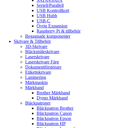
SATA/eSATA
Seriell/Parallell
USB Kontrollkort
USB Hubb
USB-C
Övrig Expansion
Raspberry Pi & tillbehör
Begagnade komponenter
Skrivare & Tillbehör
3D-Skrivare
Bläckstråleskrivare
Laserskrivare
Laserskrivare Färg
Dokumentförstörare
Etikettskrivare
Laminering
Märkmaskin
Märkband
Brother Märkband
Dymo Märkband
Bläckpatroner
Bläckpatron Brother
Bläckpatron Canon
Bläckpatron Epson
Bläckpatron HP