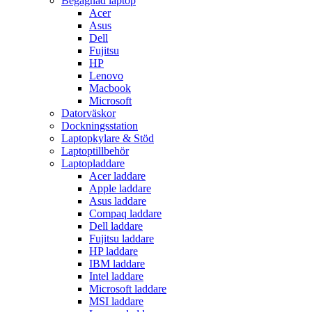
Begagnad laptop
Acer
Asus
Dell
Fujitsu
HP
Lenovo
Macbook
Microsoft
Datorväskor
Dockningsstation
Laptopkylare & Stöd
Laptoptillbehör
Laptopladdare
Acer laddare
Apple laddare
Asus laddare
Compaq laddare
Dell laddare
Fujitsu laddare
HP laddare
IBM laddare
Intel laddare
Microsoft laddare
MSI laddare