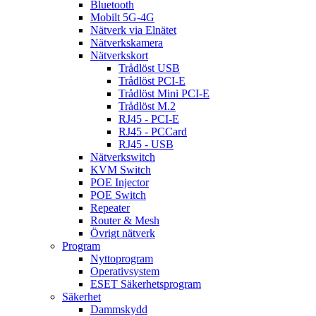
Bluetooth
Mobilt 5G-4G
Nätverk via Elnätet
Nätverkskamera
Nätverkskort
Trådlöst USB
Trådlöst PCI-E
Trådlöst Mini PCI-E
Trådlöst M.2
RJ45 - PCI-E
RJ45 - PCCard
RJ45 - USB
Nätverkswitch
KVM Switch
POE Injector
POE Switch
Repeater
Router & Mesh
Övrigt nätverk
Program
Nyttoprogram
Operativsystem
ESET Säkerhetsprogram
Säkerhet
Dammskydd