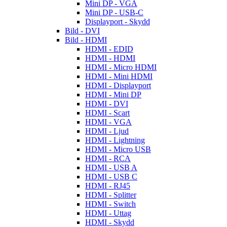
Mini DP - VGA
Mini DP - USB-C
Displayport - Skydd
Bild - DVI
Bild - HDMI
HDMI - EDID
HDMI - HDMI
HDMI - Micro HDMI
HDMI - Mini HDMI
HDMI - Displayport
HDMI - Mini DP
HDMI - DVI
HDMI - Scart
HDMI - VGA
HDMI - Ljud
HDMI - Lightning
HDMI - Micro USB
HDMI - RCA
HDMI - USB A
HDMI - USB C
HDMI - RJ45
HDMI - Splitter
HDMI - Switch
HDMI - Uttag
HDMI - Skydd