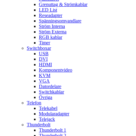
Grenuttag & Strömkablar
LED List
Reseadapter
Spänningsomvandlare
Ström Interna
Ström Externa
RGB kablar
Timer
Switchboxar
USB
DVI
HDMI
Komponentvideo
KVM
VGA
Datordelare
Switchkablar
Övriga
Telefon
Telekabel
Modularadapter
Telejack
Thunderbolt
Thunderbolt 1
Thunderbolt 2