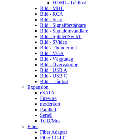
HDMI - Trådlöst
Bild - MHL
Bild - RCA
Bild - Scart
Bild - Signalförstärkare
Bild - Signalomvandlare
Bild - Splitter/Switch
Bild - SVideo
Bild - Thunderbolt
Bild - VGA
Bild - Vägguttag
Bild - Övervakning
Bild - USB A
Bild - USB C
Bild - Trådlöst
Expansion
eSATA
Firewire
moderkort
Parallell
Seriell
TGB/Mus
Fiber
Fiber Adapter
Fiber LC-LC