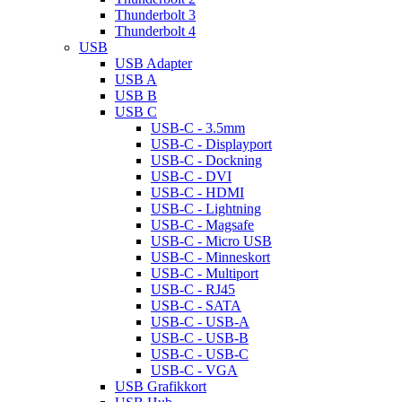
Thunderbolt 3
Thunderbolt 4
USB
USB Adapter
USB A
USB B
USB C
USB-C - 3.5mm
USB-C - Displayport
USB-C - Dockning
USB-C - DVI
USB-C - HDMI
USB-C - Lightning
USB-C - Magsafe
USB-C - Micro USB
USB-C - Minneskort
USB-C - Multiport
USB-C - RJ45
USB-C - SATA
USB-C - USB-A
USB-C - USB-B
USB-C - USB-C
USB-C - VGA
USB Grafikkort