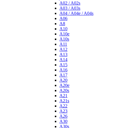
A02 / A02s
A03 / A03s
A04 / A04e / A04s
A06
A8
A10
A10e
A10s
A11
A12
A13
A14
A15
A16
A17
A20
A20e
A20s
A21
A21s
A22
A23
A26
A30
A30s