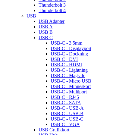
Thunderbolt 3
Thunderbolt 4
USB
USB Adapter
USB A
USB B
USB C
USB-C - 3.5mm
USB-C - Displayport
USB-C - Dockning
USB-C - DVI
USB-C - HDMI
USB-C - Lightning
USB-C - Magsafe
USB-C - Micro USB
USB-C - Minneskort
USB-C - Multiport
USB-C - RJ45
USB-C - SATA
USB-C - USB-A
USB-C - USB-B
USB-C - USB-C
USB-C - VGA
USB Grafikkort