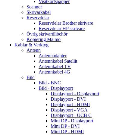
Visitkortspapper
Scanner
Skrivarkabel
Reservdelar
Reservdelar Brother skrivare
Reservdelar HP skrivare
Övrig skrivartillbehör
Kopiering Malmö
Kablar & Verktyg
Antenn
Antennadapter
Antennkabel Satellit
Antennkabel TV
Antennkabel 4G
Bild
Bild - BNC
Bild - Displayport
Displayport - Displayport
Displayport - DVI
Displayport - HDMI
Displayport - VGA
Displayport - UCB C
Mini DP - Displayport
Mini DP - DVI
Mini DP - HDMI