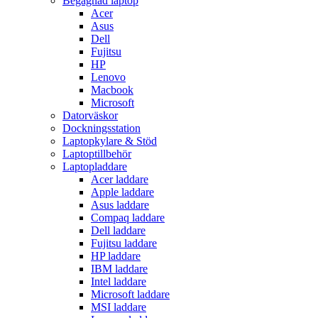
Begagnad laptop
Acer
Asus
Dell
Fujitsu
HP
Lenovo
Macbook
Microsoft
Datorväskor
Dockningsstation
Laptopkylare & Stöd
Laptoptillbehör
Laptopladdare
Acer laddare
Apple laddare
Asus laddare
Compaq laddare
Dell laddare
Fujitsu laddare
HP laddare
IBM laddare
Intel laddare
Microsoft laddare
MSI laddare