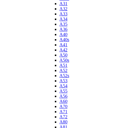
A31
A32
A33
A34
A35
A36
A40
A40s
A41
A42
A50
A50s
A51
A52
A52s
A53
A54
A55
A56
A60
A70
A71
A72
A80
A81