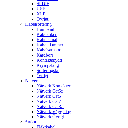
SPDIF
USB
XLR
Övrigt
Kabelsortering
Buntband
Kabeldiken
Kabelkanal
Kabelklammer
Kabelsamlare
Kardborr
Kontaktskydd
Krympslang
Sorteringskit
Övrigt
Nätverk
Nätverk Kontakter
Nätverk Cat5e
Nätverk Cat6
Nätverk Cat7
Nätverk Cat8.1
Nätverk Vägguttag
Nätverk Övrigt
Ström
Fläktkabel