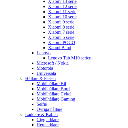
Xiaomi 13 serie
Xiaomi 12 serie
Xiaomi 11 serie
Xiaomi 10 serie
Xiaomi 9 serie
Xiaomi 8 serie
Xiaomi 7 serie
Xiaomi 5 serie
Xiaomi POCO
Xaomi Band
Lenovo
Lenovo Tab M10 serien
Microsoft / Nokia
Motorola
Universala
Hållare & Fästen
Mobilhållare Bil
Mobilhållare Bord
Mobilhållare Cykel
Mobilhållare Gaming
Selfie
Övriga hållare
Laddare & Kablar
Ciggladdare
Hemladdare