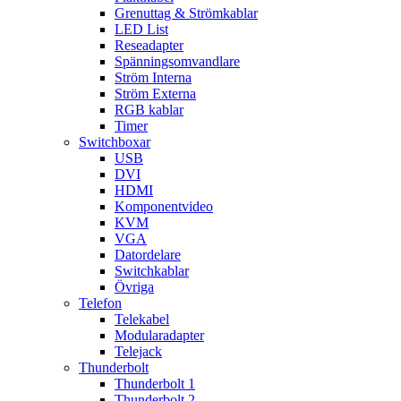
Grenuttag & Strömkablar
LED List
Reseadapter
Spänningsomvandlare
Ström Interna
Ström Externa
RGB kablar
Timer
Switchboxar
USB
DVI
HDMI
Komponentvideo
KVM
VGA
Datordelare
Switchkablar
Övriga
Telefon
Telekabel
Modularadapter
Telejack
Thunderbolt
Thunderbolt 1
Thunderbolt 2