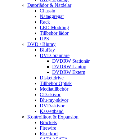
Datorlådor & Nätdelar
Chassin
Nätaggregat
Rack
LED Modding
Tillbehör lådor
UPS
DVD / Bluray
BluRay
DVD-brännare
DVDRW Stationär
DVDRW Laptop
DVDRW Extern
Diskettdrive
Tillbehör Optisk
Mediatillbehör
CD-skivor
Blu-ray-skivor
DVD-skivor
Kassettband
Kontrollkort & Expansion
Brackets
Firewire
Riserkort