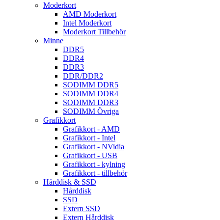
Moderkort
AMD Moderkort
Intel Moderkort
Moderkort Tillbehör
Minne
DDR5
DDR4
DDR3
DDR/DDR2
SODIMM DDR5
SODIMM DDR4
SODIMM DDR3
SODIMM Övriga
Grafikkort
Grafikkort - AMD
Grafikkort - Intel
Grafikkort - NVidia
Grafikkort - USB
Grafikkort - kylning
Grafikkort - tillbehör
Hårddisk & SSD
Hårddisk
SSD
Extern SSD
Extern Hårddisk