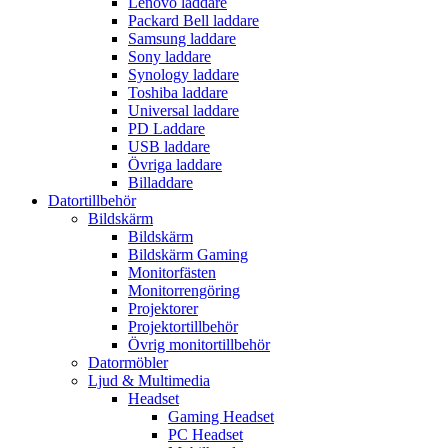
Lenovo laddare
Packard Bell laddare
Samsung laddare
Sony laddare
Synology laddare
Toshiba laddare
Universal laddare
PD Laddare
USB laddare
Övriga laddare
Billaddare
Datortillbehör
Bildskärm
Bildskärm
Bildskärm Gaming
Monitorfästen
Monitorrengöring
Projektorer
Projektortillbehör
Övrig monitortillbehör
Datormöbler
Ljud & Multimedia
Headset
Gaming Headset
PC Headset