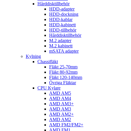
Hårddisktillbehör
HDD-adapter
HDD-dockning
HDD-kablar
HDD-kabinett
HDD-tillbehör
Hårddisktillbehör
M.2 adapter
M.2 kabinett
mSATA adapter
Kylning
Chassifläkt
Fläkt 25-70mm
Fläkt 80-92mm
Fläkt 120-140mm
Övriga Fläktar
CPU Kylare
AMD AM5
AMD AM4
AMD AM3+
AMD AM3
AMD AM2+
AMD AM2
AMD FM2/FM2+
AMD FM1