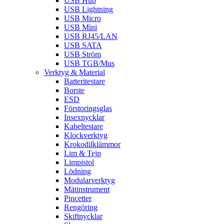
USB Hub
USB Lightning
USB Micro
USB Mini
USB RJ45/LAN
USB SATA
USB Ström
USB TGB/Mus
Verktyg & Material
Batteritestare
Borste
ESD
Förstoringsglas
Insexnycklar
Kabeltestare
Klockverktyg
Krokodilklämmor
Lim & Tejp
Limpistol
Lödning
Modularverktyg
Mätinstrument
Pincetter
Rengöring
Skiftnycklar