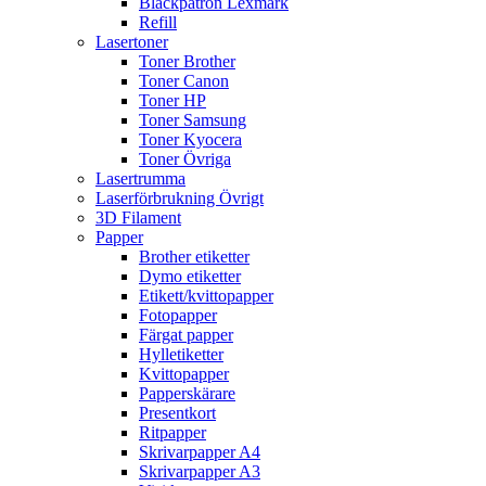
Bläckpatron Lexmark
Refill
Lasertoner
Toner Brother
Toner Canon
Toner HP
Toner Samsung
Toner Kyocera
Toner Övriga
Lasertrumma
Laserförbrukning Övrigt
3D Filament
Papper
Brother etiketter
Dymo etiketter
Etikett/kvittopapper
Fotopapper
Färgat papper
Hylletiketter
Kvittopapper
Papperskärare
Presentkort
Ritpapper
Skrivarpapper A4
Skrivarpapper A3