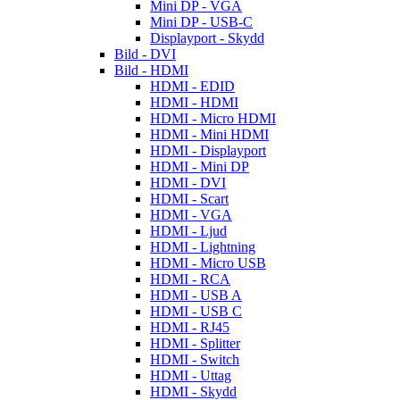
Mini DP - VGA
Mini DP - USB-C
Displayport - Skydd
Bild - DVI
Bild - HDMI
HDMI - EDID
HDMI - HDMI
HDMI - Micro HDMI
HDMI - Mini HDMI
HDMI - Displayport
HDMI - Mini DP
HDMI - DVI
HDMI - Scart
HDMI - VGA
HDMI - Ljud
HDMI - Lightning
HDMI - Micro USB
HDMI - RCA
HDMI - USB A
HDMI - USB C
HDMI - RJ45
HDMI - Splitter
HDMI - Switch
HDMI - Uttag
HDMI - Skydd