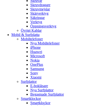
Skruvar
Skruvdragare
Skruvmejslar
Skärverktyg
Säkringar
Verktyg
Öppningsverktyg
Övrigt Kablar
Mobil & Surfplatta
Mobiltelefoner
Nya Mobiltelefoner
iPhone
Huawei
Microsoft
Nokia
OnePlus
Samsung
Sony
Xiaomi
Surfplattor
E-bokläsare
Nya Surfplattor
Begagnade Surfplattor
Smartklockor
Smartklockor