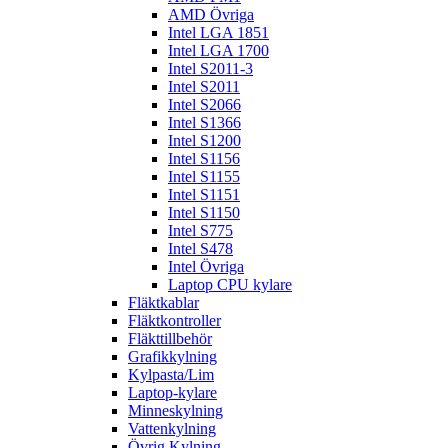
AMD Övriga
Intel LGA 1851
Intel LGA 1700
Intel S2011-3
Intel S2011
Intel S2066
Intel S1366
Intel S1200
Intel S1156
Intel S1155
Intel S1151
Intel S1150
Intel S775
Intel S478
Intel Övriga
Laptop CPU kylare
Fläktkablar
Fläktkontroller
Fläkttillbehör
Grafikkylning
Kylpasta/Lim
Laptop-kylare
Minneskylning
Vattenkylning
Övrig Kylning