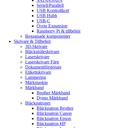
SATA/eSATA
Seriell/Parallell
USB Kontrollkort
USB Hubb
USB-C
Övrig Expansion
Raspberry Pi & tillbehör
Begagnade komponenter
Skrivare & Tillbehör
3D-Skrivare
Bläckstråleskrivare
Laserskrivare
Laserskrivare Färg
Dokumentförstörare
Etikettskrivare
Laminering
Märkmaskin
Märkband
Brother Märkband
Dymo Märkband
Bläckpatroner
Bläckpatron Brother
Bläckpatron Canon
Bläckpatron Epson
Bläckpatron HP