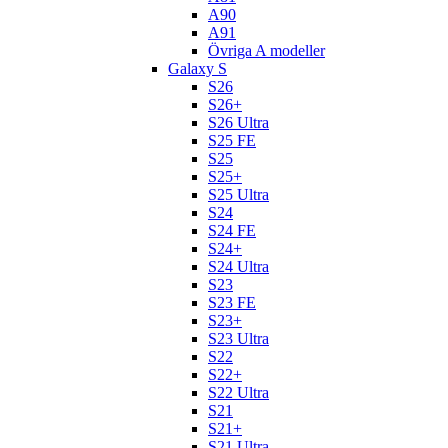
A90
A91
Övriga A modeller
Galaxy S
S26
S26+
S26 Ultra
S25 FE
S25
S25+
S25 Ultra
S24
S24 FE
S24+
S24 Ultra
S23
S23 FE
S23+
S23 Ultra
S22
S22+
S22 Ultra
S21
S21+
S21 Ultra