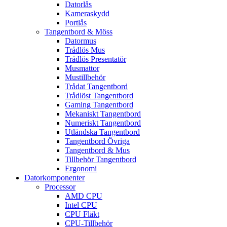
Datorlås
Kameraskydd
Portlås
Tangentbord & Möss
Datormus
Trådlös Mus
Trådlös Presentatör
Musmattor
Mustillbehör
Trådat Tangentbord
Trådlöst Tangentbord
Gaming Tangentbord
Mekaniskt Tangentbord
Numeriskt Tangentbord
Utländska Tangentbord
Tangentbord Övriga
Tangentbord & Mus
Tillbehör Tangentbord
Ergonomi
Datorkomponenter
Processor
AMD CPU
Intel CPU
CPU Fläkt
CPU-Tillbehör