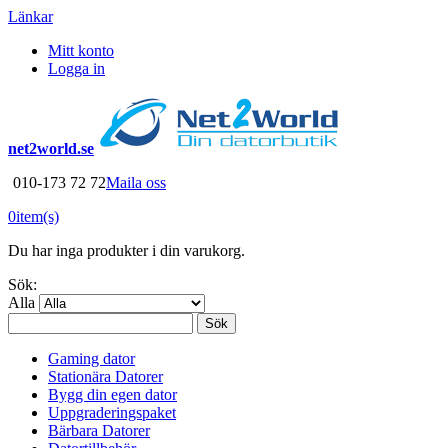
Länkar
Mitt konto
Logga in
net2world.se
010-173 72 72
Maila oss
0
item(s)
Du har inga produkter i din varukorg.
Sök:
Alla
Sök
Gaming dator
Stationära Datorer
Bygg din egen dator
Uppgraderingspaket
Bärbara Datorer