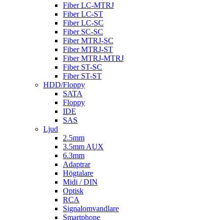
Fiber LC-MTRJ
Fiber LC-ST
Fiber LC-SC
Fiber SC-SC
Fiber MTRJ-SC
Fiber MTRJ-ST
Fiber MTRJ-MTRJ
Fiber ST-SC
Fiber ST-ST
HDD/Floppy
SATA
Floppy
IDE
SAS
Ljud
2.5mm
3.5mm AUX
6.3mm
Adaptrar
Högtalare
Midi / DIN
Optisk
RCA
Signalomvandlare
Smartphone