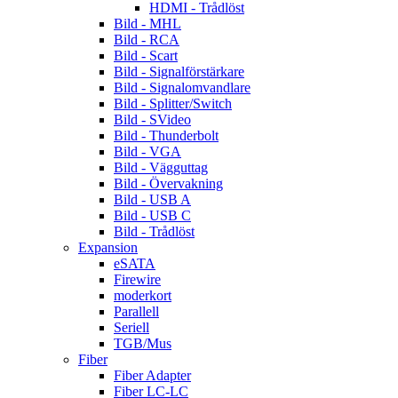
HDMI - Trådlöst
Bild - MHL
Bild - RCA
Bild - Scart
Bild - Signalförstärkare
Bild - Signalomvandlare
Bild - Splitter/Switch
Bild - SVideo
Bild - Thunderbolt
Bild - VGA
Bild - Vägguttag
Bild - Övervakning
Bild - USB A
Bild - USB C
Bild - Trådlöst
Expansion
eSATA
Firewire
moderkort
Parallell
Seriell
TGB/Mus
Fiber
Fiber Adapter
Fiber LC-LC