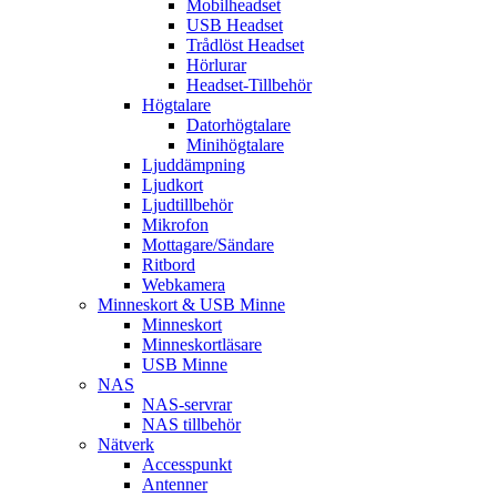
Mobilheadset
USB Headset
Trådlöst Headset
Hörlurar
Headset-Tillbehör
Högtalare
Datorhögtalare
Minihögtalare
Ljuddämpning
Ljudkort
Ljudtillbehör
Mikrofon
Mottagare/Sändare
Ritbord
Webkamera
Minneskort & USB Minne
Minneskort
Minneskortläsare
USB Minne
NAS
NAS-servrar
NAS tillbehör
Nätverk
Accesspunkt
Antenner