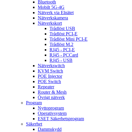
Bluetooth
Mobilt 5G-4G
Nätverk via Elnätet
Nätverkskamera
Nätverkskort
Trådlöst USB
Trådlöst PCI-E
Trådlöst Mini PCI-E
Trådlöst M.2
RJ45 - PCI-E
RJ45 - PCCard
RJ45 - USB
Nätverkswitch
KVM Switch
POE Injector
POE Switch
Repeater
Router & Mesh
Övrigt nätverk
Program
Nyttoprogram
Operativsystem
ESET Säkerhetsprogram
Säkerhet
Dammskydd