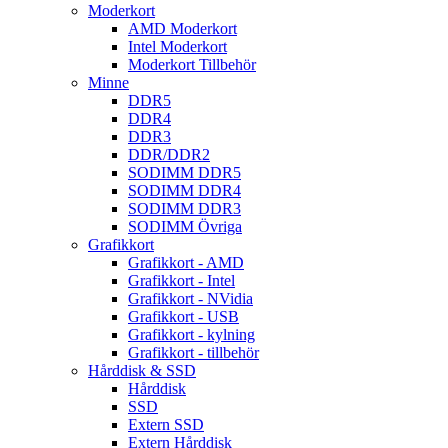
Moderkort
AMD Moderkort
Intel Moderkort
Moderkort Tillbehör
Minne
DDR5
DDR4
DDR3
DDR/DDR2
SODIMM DDR5
SODIMM DDR4
SODIMM DDR3
SODIMM Övriga
Grafikkort
Grafikkort - AMD
Grafikkort - Intel
Grafikkort - NVidia
Grafikkort - USB
Grafikkort - kylning
Grafikkort - tillbehör
Hårddisk & SSD
Hårddisk
SSD
Extern SSD
Extern Hårddisk