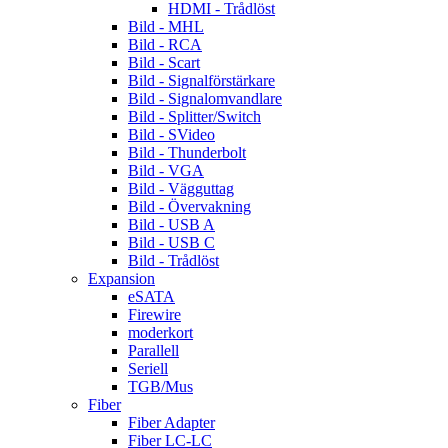
HDMI - Trådlöst
Bild - MHL
Bild - RCA
Bild - Scart
Bild - Signalförstärkare
Bild - Signalomvandlare
Bild - Splitter/Switch
Bild - SVideo
Bild - Thunderbolt
Bild - VGA
Bild - Vägguttag
Bild - Övervakning
Bild - USB A
Bild - USB C
Bild - Trådlöst
Expansion
eSATA
Firewire
moderkort
Parallell
Seriell
TGB/Mus
Fiber
Fiber Adapter
Fiber LC-LC