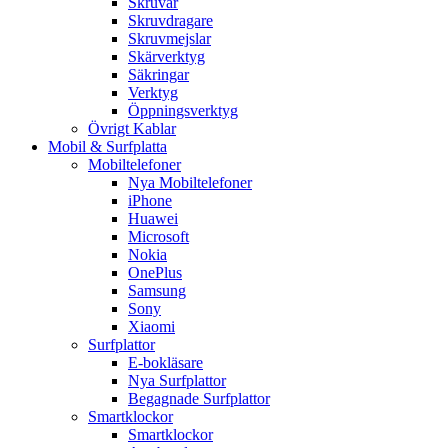
Skruvar
Skruvdragare
Skruvmejslar
Skärverktyg
Säkringar
Verktyg
Öppningsverktyg
Övrigt Kablar
Mobil & Surfplatta
Mobiltelefoner
Nya Mobiltelefoner
iPhone
Huawei
Microsoft
Nokia
OnePlus
Samsung
Sony
Xiaomi
Surfplattor
E-bokläsare
Nya Surfplattor
Begagnade Surfplattor
Smartklockor
Smartklockor