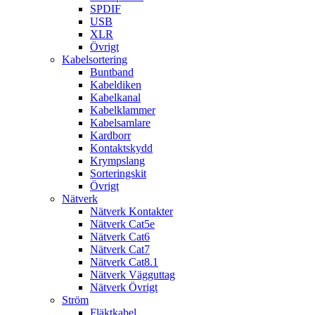
SPDIF
USB
XLR
Övrigt
Kabelsortering
Buntband
Kabeldiken
Kabelkanal
Kabelklammer
Kabelsamlare
Kardborr
Kontaktskydd
Krympslang
Sorteringskit
Övrigt
Nätverk
Nätverk Kontakter
Nätverk Cat5e
Nätverk Cat6
Nätverk Cat7
Nätverk Cat8.1
Nätverk Vägguttag
Nätverk Övrigt
Ström
Fläktkabel