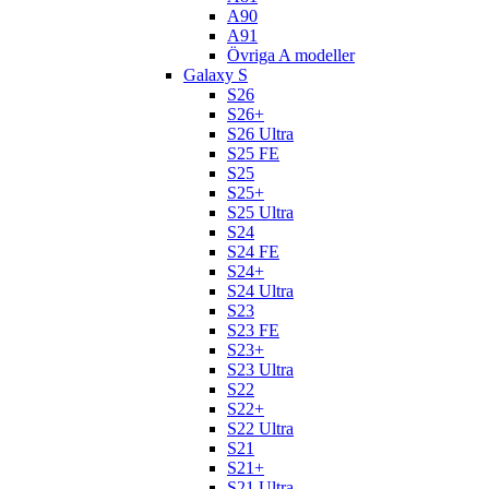
A90
A91
Övriga A modeller
Galaxy S
S26
S26+
S26 Ultra
S25 FE
S25
S25+
S25 Ultra
S24
S24 FE
S24+
S24 Ultra
S23
S23 FE
S23+
S23 Ultra
S22
S22+
S22 Ultra
S21
S21+
S21 Ultra