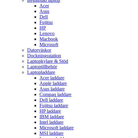
Begagnad laptop
Acer
Asus
Dell
Fujitsu
HP
Lenovo
Macbook
Microsoft
Datorväskor
Dockningsstation
Laptopkylare & Stöd
Laptoptillbehör
Laptopladdare
Acer laddare
Apple laddare
Asus laddare
Compaq laddare
Dell laddare
Fujitsu laddare
HP laddare
IBM laddare
Intel laddare
Microsoft laddare
MSI laddare