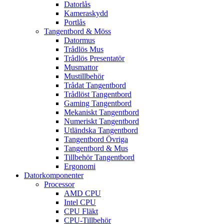
Datorlås
Kameraskydd
Portlås
Tangentbord & Möss
Datormus
Trådlös Mus
Trådlös Presentatör
Musmattor
Mustillbehör
Trådat Tangentbord
Trådlöst Tangentbord
Gaming Tangentbord
Mekaniskt Tangentbord
Numeriskt Tangentbord
Utländska Tangentbord
Tangentbord Övriga
Tangentbord & Mus
Tillbehör Tangentbord
Ergonomi
Datorkomponenter
Processor
AMD CPU
Intel CPU
CPU Fläkt
CPU-Tillbehör