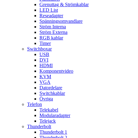
Grenuttag & Strömkablar
LED List
Reseadapter
Spänningsomvandlare
Ström Interna
Ström Externa
RGB kablar
Timer
Switchboxar
USB
DVI
HDMI
Komponentvideo
KVM
VGA
Datordelare
Switchkablar
Övriga
Telefon
Telekabel
Modularadapter
Telejack
Thunderbolt
Thunderbolt 1
Thunderbolt 2