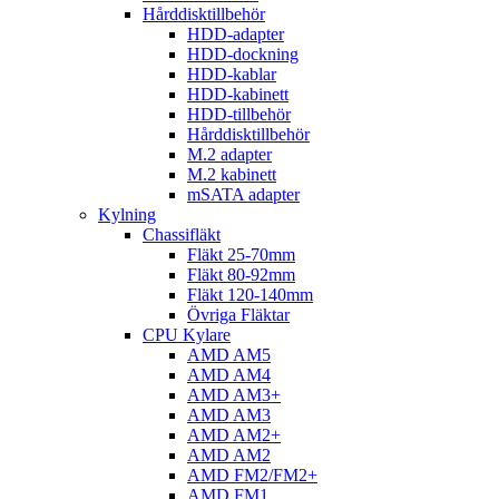
Hårddisktillbehör
HDD-adapter
HDD-dockning
HDD-kablar
HDD-kabinett
HDD-tillbehör
Hårddisktillbehör
M.2 adapter
M.2 kabinett
mSATA adapter
Kylning
Chassifläkt
Fläkt 25-70mm
Fläkt 80-92mm
Fläkt 120-140mm
Övriga Fläktar
CPU Kylare
AMD AM5
AMD AM4
AMD AM3+
AMD AM3
AMD AM2+
AMD AM2
AMD FM2/FM2+
AMD FM1