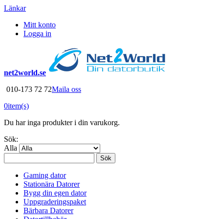
Länkar
Mitt konto
Logga in
net2world.se
010-173 72 72
Maila oss
0
item(s)
Du har inga produkter i din varukorg.
Sök:
Alla
Sök
Gaming dator
Stationära Datorer
Bygg din egen dator
Uppgraderingspaket
Bärbara Datorer