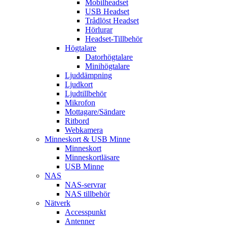
Mobilheadset
USB Headset
Trådlöst Headset
Hörlurar
Headset-Tillbehör
Högtalare
Datorhögtalare
Minihögtalare
Ljuddämpning
Ljudkort
Ljudtillbehör
Mikrofon
Mottagare/Sändare
Ritbord
Webkamera
Minneskort & USB Minne
Minneskort
Minneskortläsare
USB Minne
NAS
NAS-servrar
NAS tillbehör
Nätverk
Accesspunkt
Antenner