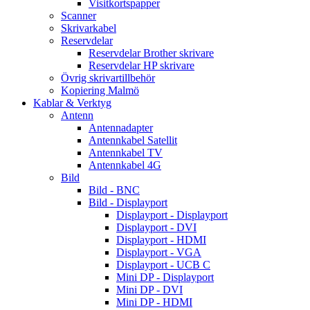
Visitkortspapper
Scanner
Skrivarkabel
Reservdelar
Reservdelar Brother skrivare
Reservdelar HP skrivare
Övrig skrivartillbehör
Kopiering Malmö
Kablar & Verktyg
Antenn
Antennadapter
Antennkabel Satellit
Antennkabel TV
Antennkabel 4G
Bild
Bild - BNC
Bild - Displayport
Displayport - Displayport
Displayport - DVI
Displayport - HDMI
Displayport - VGA
Displayport - UCB C
Mini DP - Displayport
Mini DP - DVI
Mini DP - HDMI