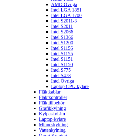
AMD Övriga
Intel LGA 1851
Intel LGA 1700
Intel S2011-3
Intel S2011
Intel S2066
Intel S1366
Intel S1200
Intel S1156
Intel S1155
Intel S1151
Intel S1150
Intel S775
Intel S478
Intel Övriga
Laptop CPU kylare
Fläktkablar
Fläktkontroller
Fläkttillbehör
Grafikkylning
Kylpasta/Lim
Laptop-kylare
Minneskylning
Vattenkylning
Övrig Kylning