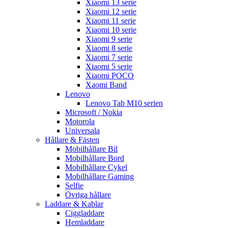
Xiaomi 13 serie
Xiaomi 12 serie
Xiaomi 11 serie
Xiaomi 10 serie
Xiaomi 9 serie
Xiaomi 8 serie
Xiaomi 7 serie
Xiaomi 5 serie
Xiaomi POCO
Xaomi Band
Lenovo
Lenovo Tab M10 serien
Microsoft / Nokia
Motorola
Universala
Hållare & Fästen
Mobilhållare Bil
Mobilhållare Bord
Mobilhållare Cykel
Mobilhållare Gaming
Selfie
Övriga hållare
Laddare & Kablar
Ciggladdare
Hemladdare