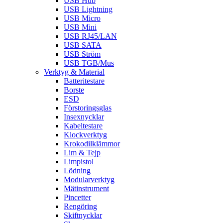
USB Hub
USB Lightning
USB Micro
USB Mini
USB RJ45/LAN
USB SATA
USB Ström
USB TGB/Mus
Verktyg & Material
Batteritestare
Borste
ESD
Förstoringsglas
Insexnycklar
Kabeltestare
Klockverktyg
Krokodilklämmor
Lim & Tejp
Limpistol
Lödning
Modularverktyg
Mätinstrument
Pincetter
Rengöring
Skiftnycklar