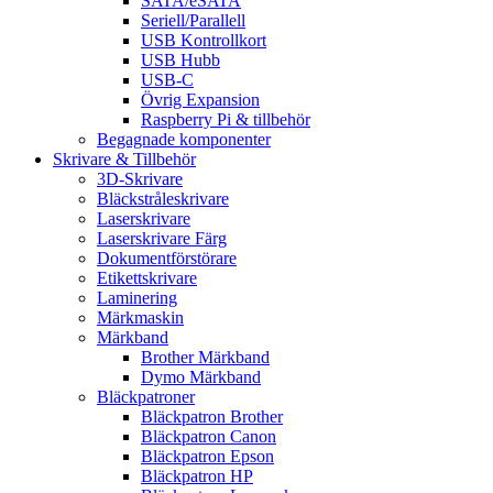
SATA/eSATA
Seriell/Parallell
USB Kontrollkort
USB Hubb
USB-C
Övrig Expansion
Raspberry Pi & tillbehör
Begagnade komponenter
Skrivare & Tillbehör
3D-Skrivare
Bläckstråleskrivare
Laserskrivare
Laserskrivare Färg
Dokumentförstörare
Etikettskrivare
Laminering
Märkmaskin
Märkband
Brother Märkband
Dymo Märkband
Bläckpatroner
Bläckpatron Brother
Bläckpatron Canon
Bläckpatron Epson
Bläckpatron HP