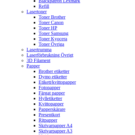
Bläckpatron Lexmark
Refill
Lasertoner
Toner Brother
Toner Canon
Toner HP
Toner Samsung
Toner Kyocera
Toner Övriga
Lasertrumma
Laserförbrukning Övrigt
3D Filament
Papper
Brother etiketter
Dymo etiketter
Etikett/kvittopapper
Fotopapper
Färgat papper
Hylletiketter
Kvittopapper
Papperskärare
Presentkort
Ritpapper
Skrivarpapper A4
Skrivarpapper A3