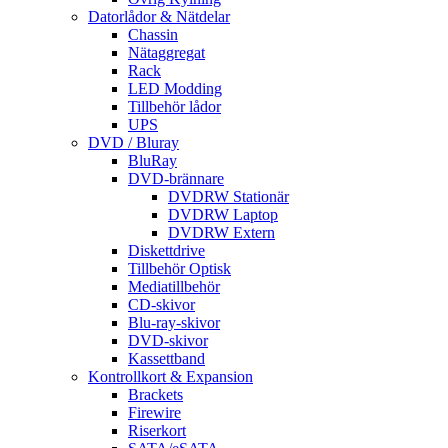
Datorlådor & Nätdelar
Chassin
Nätaggregat
Rack
LED Modding
Tillbehör lådor
UPS
DVD / Bluray
BluRay
DVD-brännare
DVDRW Stationär
DVDRW Laptop
DVDRW Extern
Diskettdrive
Tillbehör Optisk
Mediatillbehör
CD-skivor
Blu-ray-skivor
DVD-skivor
Kassettband
Kontrollkort & Expansion
Brackets
Firewire
Riserkort