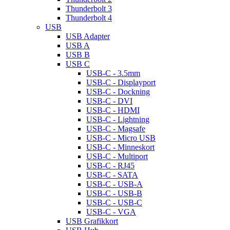
Thunderbolt 3
Thunderbolt 4
USB
USB Adapter
USB A
USB B
USB C
USB-C - 3.5mm
USB-C - Displayport
USB-C - Dockning
USB-C - DVI
USB-C - HDMI
USB-C - Lightning
USB-C - Magsafe
USB-C - Micro USB
USB-C - Minneskort
USB-C - Multiport
USB-C - RJ45
USB-C - SATA
USB-C - USB-A
USB-C - USB-B
USB-C - USB-C
USB-C - VGA
USB Grafikkort