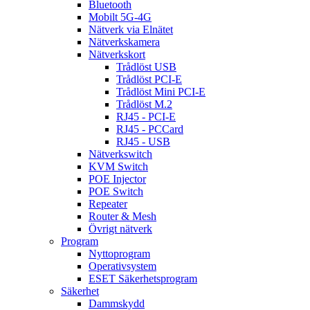
Bluetooth
Mobilt 5G-4G
Nätverk via Elnätet
Nätverkskamera
Nätverkskort
Trådlöst USB
Trådlöst PCI-E
Trådlöst Mini PCI-E
Trådlöst M.2
RJ45 - PCI-E
RJ45 - PCCard
RJ45 - USB
Nätverkswitch
KVM Switch
POE Injector
POE Switch
Repeater
Router & Mesh
Övrigt nätverk
Program
Nyttoprogram
Operativsystem
ESET Säkerhetsprogram
Säkerhet
Dammskydd