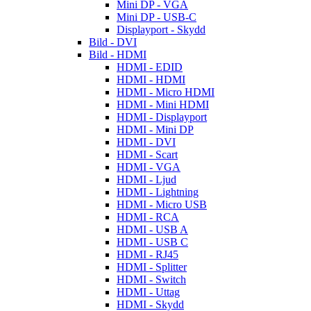
Mini DP - VGA
Mini DP - USB-C
Displayport - Skydd
Bild - DVI
Bild - HDMI
HDMI - EDID
HDMI - HDMI
HDMI - Micro HDMI
HDMI - Mini HDMI
HDMI - Displayport
HDMI - Mini DP
HDMI - DVI
HDMI - Scart
HDMI - VGA
HDMI - Ljud
HDMI - Lightning
HDMI - Micro USB
HDMI - RCA
HDMI - USB A
HDMI - USB C
HDMI - RJ45
HDMI - Splitter
HDMI - Switch
HDMI - Uttag
HDMI - Skydd