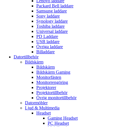
Lenovo laddare
Packard Bell laddare
Samsung laddare
Sony laddare
Synology laddare
Toshiba laddare
Universal laddare
PD Laddare
USB laddare
Övriga laddare
Billaddare
Datortillbehör
Bildskärm
Bildskärm
Bildskärm Gaming
Monitorfästen
Monitorrengöring
Projektorer
Projektortillbehör
Övrig monitortillbehör
Datormöbler
Ljud & Multimedia
Headset
Gaming Headset
PC Headset