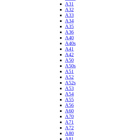
A31
A32
A33
A34
A35
A36
A40
A40s
A41
A42
A50
A50s
A51
A52
A52s
A53
A54
A55
A56
A60
A70
A71
A72
A80
A81