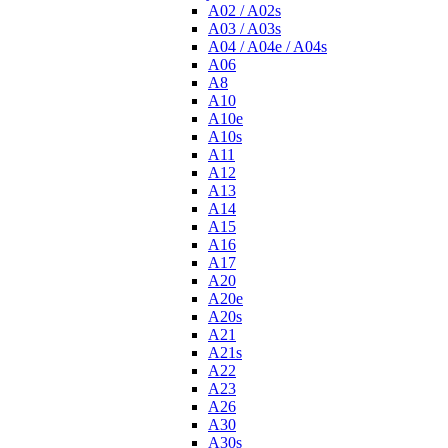
A02 / A02s
A03 / A03s
A04 / A04e / A04s
A06
A8
A10
A10e
A10s
A11
A12
A13
A14
A15
A16
A17
A20
A20e
A20s
A21
A21s
A22
A23
A26
A30
A30s