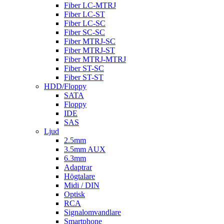
Fiber LC-MTRJ
Fiber LC-ST
Fiber LC-SC
Fiber SC-SC
Fiber MTRJ-SC
Fiber MTRJ-ST
Fiber MTRJ-MTRJ
Fiber ST-SC
Fiber ST-ST
HDD/Floppy
SATA
Floppy
IDE
SAS
Ljud
2.5mm
3.5mm AUX
6.3mm
Adaptrar
Högtalare
Midi / DIN
Optisk
RCA
Signalomvandlare
Smartphone