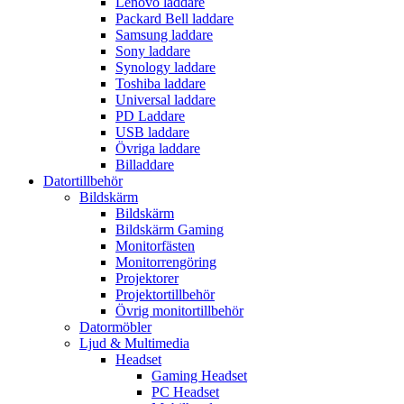
Lenovo laddare
Packard Bell laddare
Samsung laddare
Sony laddare
Synology laddare
Toshiba laddare
Universal laddare
PD Laddare
USB laddare
Övriga laddare
Billaddare
Datortillbehör
Bildskärm
Bildskärm
Bildskärm Gaming
Monitorfästen
Monitorrengöring
Projektorer
Projektortillbehör
Övrig monitortillbehör
Datormöbler
Ljud & Multimedia
Headset
Gaming Headset
PC Headset