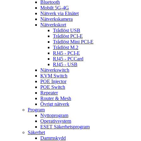
Bluetooth
Mobilt 5G-4G
Nätverk via Elnätet
Nätverkskamera
Nätverkskort
Trådlöst USB
Trådlöst PCI-E
Trådlöst Mini PCI-E
Trådlöst M.2
RJ45 - PCI-E
RJ45 - PCCard
RJ45 - USB
Nätverkswitch
KVM Switch
POE Injector
POE Switch
Repeater
Router & Mesh
Övrigt nätverk
Program
Nyttoprogram
Operativsystem
ESET Säkerhetsprogram
Säkerhet
Dammskydd