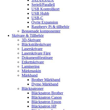
SATA/eSATA
Seriell/Parallell
USB Kontrollkort
USB Hubb
USB-C
Övrig Expansion
Raspberry Pi & tillbehör
Begagnade komponenter
Skrivare & Tillbehör
3D-Skrivare
Bläckstråleskrivare
Laserskrivare
Laserskrivare Färg
Dokumentförstörare
Etikettskrivare
Laminering
Märkmaskin
Märkband
Brother Märkband
Dymo Märkband
Bläckpatroner
Bläckpatron Brother
Bläckpatron Canon
Bläckpatron Epson
Bläckpatron HP