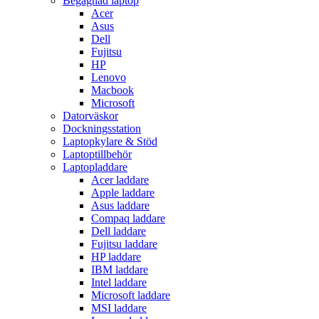
Begagnad laptop
Acer
Asus
Dell
Fujitsu
HP
Lenovo
Macbook
Microsoft
Datorväskor
Dockningsstation
Laptopkylare & Stöd
Laptoptillbehör
Laptopladdare
Acer laddare
Apple laddare
Asus laddare
Compaq laddare
Dell laddare
Fujitsu laddare
HP laddare
IBM laddare
Intel laddare
Microsoft laddare
MSI laddare