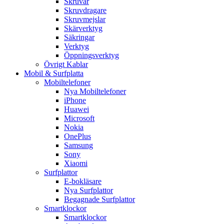
Skruvar
Skruvdragare
Skruvmejslar
Skärverktyg
Säkringar
Verktyg
Öppningsverktyg
Övrigt Kablar
Mobil & Surfplatta
Mobiltelefoner
Nya Mobiltelefoner
iPhone
Huawei
Microsoft
Nokia
OnePlus
Samsung
Sony
Xiaomi
Surfplattor
E-bokläsare
Nya Surfplattor
Begagnade Surfplattor
Smartklockor
Smartklockor