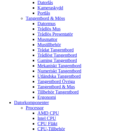
Datorlås
Kameraskydd
Portlås
Tangentbord & Möss
Datormus
Trådlös Mus
Trådlös Presentatör
Musmattor
Mustillbehör
Trådat Tangentbord
Trådlöst Tangentbord
Gaming Tangentbord
Mekaniskt Tangentbord
Numeriskt Tangentbord
Utländska Tangentbord
Tangentbord Övriga
Tangentbord & Mus
Tillbehör Tangentbord
Ergonomi
Datorkomponenter
Processor
AMD CPU
Intel CPU
CPU Fläkt
CPU-Tillbehör