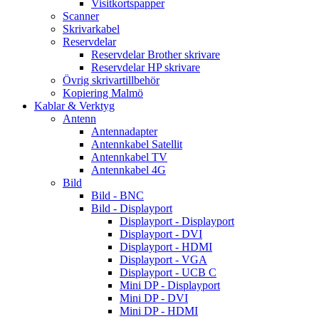
Visitkortspapper
Scanner
Skrivarkabel
Reservdelar
Reservdelar Brother skrivare
Reservdelar HP skrivare
Övrig skrivartillbehör
Kopiering Malmö
Kablar & Verktyg
Antenn
Antennadapter
Antennkabel Satellit
Antennkabel TV
Antennkabel 4G
Bild
Bild - BNC
Bild - Displayport
Displayport - Displayport
Displayport - DVI
Displayport - HDMI
Displayport - VGA
Displayport - UCB C
Mini DP - Displayport
Mini DP - DVI
Mini DP - HDMI