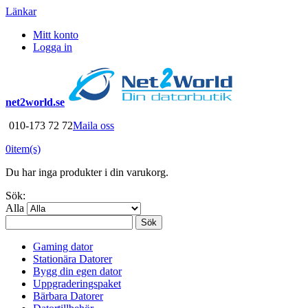
Länkar
Mitt konto
Logga in
net2world.se
010-173 72 72
Maila oss
0
item(s)
Du har inga produkter i din varukorg.
Sök:
Alla
Sök
Gaming dator
Stationära Datorer
Bygg din egen dator
Uppgraderingspaket
Bärbara Datorer