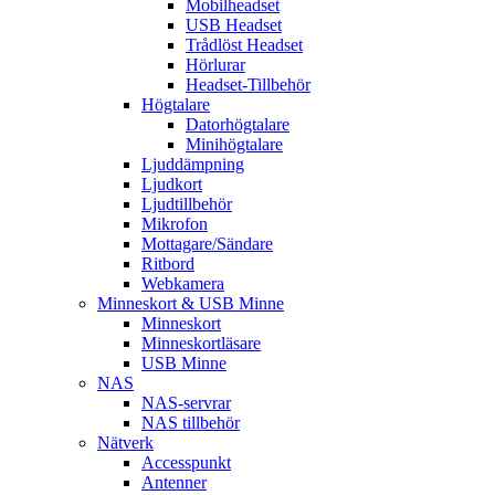
Mobilheadset
USB Headset
Trådlöst Headset
Hörlurar
Headset-Tillbehör
Högtalare
Datorhögtalare
Minihögtalare
Ljuddämpning
Ljudkort
Ljudtillbehör
Mikrofon
Mottagare/Sändare
Ritbord
Webkamera
Minneskort & USB Minne
Minneskort
Minneskortläsare
USB Minne
NAS
NAS-servrar
NAS tillbehör
Nätverk
Accesspunkt
Antenner