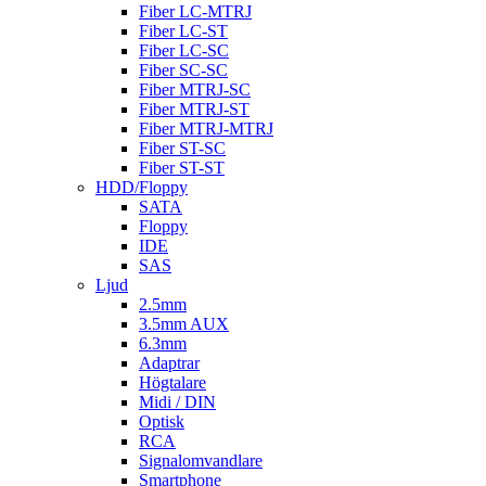
Fiber LC-MTRJ
Fiber LC-ST
Fiber LC-SC
Fiber SC-SC
Fiber MTRJ-SC
Fiber MTRJ-ST
Fiber MTRJ-MTRJ
Fiber ST-SC
Fiber ST-ST
HDD/Floppy
SATA
Floppy
IDE
SAS
Ljud
2.5mm
3.5mm AUX
6.3mm
Adaptrar
Högtalare
Midi / DIN
Optisk
RCA
Signalomvandlare
Smartphone