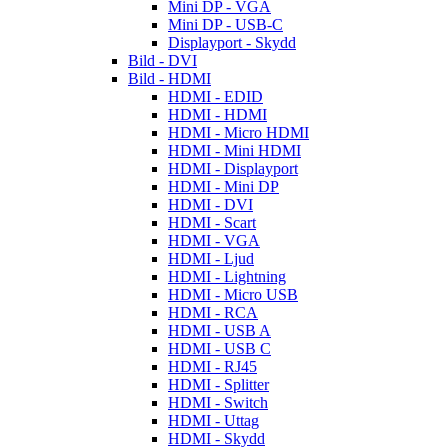
Mini DP - VGA
Mini DP - USB-C
Displayport - Skydd
Bild - DVI
Bild - HDMI
HDMI - EDID
HDMI - HDMI
HDMI - Micro HDMI
HDMI - Mini HDMI
HDMI - Displayport
HDMI - Mini DP
HDMI - DVI
HDMI - Scart
HDMI - VGA
HDMI - Ljud
HDMI - Lightning
HDMI - Micro USB
HDMI - RCA
HDMI - USB A
HDMI - USB C
HDMI - RJ45
HDMI - Splitter
HDMI - Switch
HDMI - Uttag
HDMI - Skydd