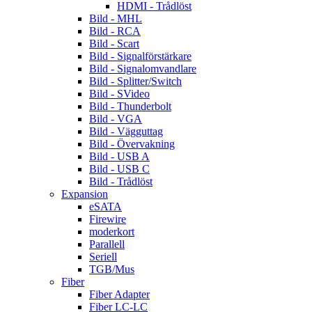
HDMI - Trådlöst
Bild - MHL
Bild - RCA
Bild - Scart
Bild - Signalförstärkare
Bild - Signalomvandlare
Bild - Splitter/Switch
Bild - SVideo
Bild - Thunderbolt
Bild - VGA
Bild - Vägguttag
Bild - Övervakning
Bild - USB A
Bild - USB C
Bild - Trådlöst
Expansion
eSATA
Firewire
moderkort
Parallell
Seriell
TGB/Mus
Fiber
Fiber Adapter
Fiber LC-LC