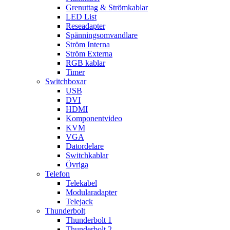
Grenuttag & Strömkablar
LED List
Reseadapter
Spänningsomvandlare
Ström Interna
Ström Externa
RGB kablar
Timer
Switchboxar
USB
DVI
HDMI
Komponentvideo
KVM
VGA
Datordelare
Switchkablar
Övriga
Telefon
Telekabel
Modularadapter
Telejack
Thunderbolt
Thunderbolt 1
Thunderbolt 2