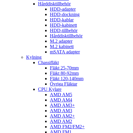
Hårddisktillbehör
HDD-adapter
HDD-dockning
HDD-kablar
HDD-kabinett
HDD-tillbehör
Hårddisktillbehör
M.2 adapter
M.2 kabinett
mSATA adapter
Kylning
Chassifläkt
Fläkt 25-70mm
Fläkt 80-92mm
Fläkt 120-140mm
Övriga Fläktar
CPU Kylare
AMD AM5
AMD AM4
AMD AM3+
AMD AM3
AMD AM2+
AMD AM2
AMD FM2/FM2+
AMD FM1