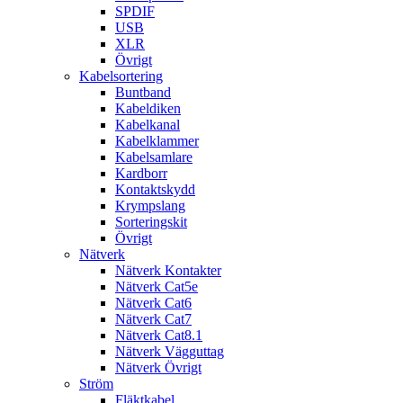
SPDIF
USB
XLR
Övrigt
Kabelsortering
Buntband
Kabeldiken
Kabelkanal
Kabelklammer
Kabelsamlare
Kardborr
Kontaktskydd
Krympslang
Sorteringskit
Övrigt
Nätverk
Nätverk Kontakter
Nätverk Cat5e
Nätverk Cat6
Nätverk Cat7
Nätverk Cat8.1
Nätverk Vägguttag
Nätverk Övrigt
Ström
Fläktkabel