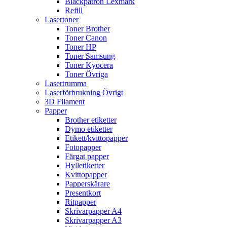
Bläckpatron Lexmark
Refill
Lasertoner
Toner Brother
Toner Canon
Toner HP
Toner Samsung
Toner Kyocera
Toner Övriga
Lasertrumma
Laserförbrukning Övrigt
3D Filament
Papper
Brother etiketter
Dymo etiketter
Etikett/kvittopapper
Fotopapper
Färgat papper
Hylletiketter
Kvittopapper
Papperskärare
Presentkort
Ritpapper
Skrivarpapper A4
Skrivarpapper A3