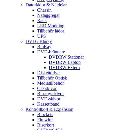
Datorlådor & Nätdelar
Chassin
Nätaggregat
Rack
LED Modding
Tillbehör lådor
UPS
DVD / Bluray
BluRay
DVD-brännare
DVDRW Stationär
DVDRW Laptop
DVDRW Extern
Diskettdrive
Tillbehör Optisk
Mediatillbehör
CD-skivor
Blu-ray-skivor
DVD-skivor
Kassettband
Kontrollkort & Expansion
Brackets
Firewire
Riserkort