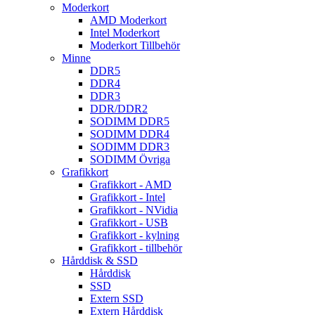
Moderkort
AMD Moderkort
Intel Moderkort
Moderkort Tillbehör
Minne
DDR5
DDR4
DDR3
DDR/DDR2
SODIMM DDR5
SODIMM DDR4
SODIMM DDR3
SODIMM Övriga
Grafikkort
Grafikkort - AMD
Grafikkort - Intel
Grafikkort - NVidia
Grafikkort - USB
Grafikkort - kylning
Grafikkort - tillbehör
Hårddisk & SSD
Hårddisk
SSD
Extern SSD
Extern Hårddisk