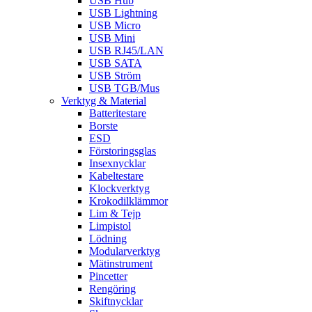
USB Hub
USB Lightning
USB Micro
USB Mini
USB RJ45/LAN
USB SATA
USB Ström
USB TGB/Mus
Verktyg & Material
Batteritestare
Borste
ESD
Förstoringsglas
Insexnycklar
Kabeltestare
Klockverktyg
Krokodilklämmor
Lim & Tejp
Limpistol
Lödning
Modularverktyg
Mätinstrument
Pincetter
Rengöring
Skiftnycklar