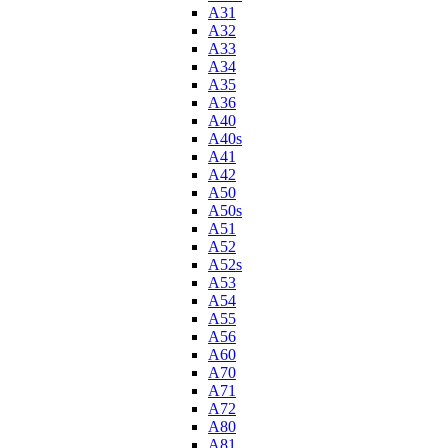
A31
A32
A33
A34
A35
A36
A40
A40s
A41
A42
A50
A50s
A51
A52
A52s
A53
A54
A55
A56
A60
A70
A71
A72
A80
A81