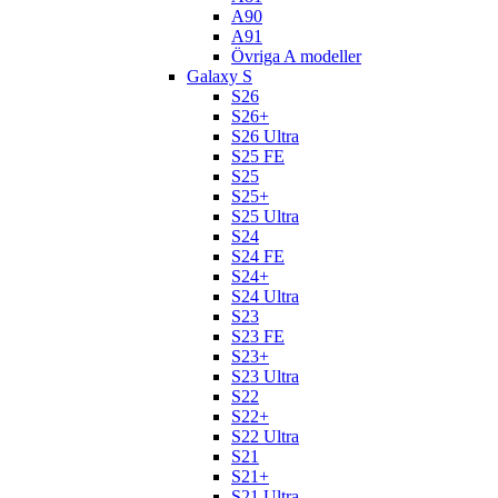
A90
A91
Övriga A modeller
Galaxy S
S26
S26+
S26 Ultra
S25 FE
S25
S25+
S25 Ultra
S24
S24 FE
S24+
S24 Ultra
S23
S23 FE
S23+
S23 Ultra
S22
S22+
S22 Ultra
S21
S21+
S21 Ultra