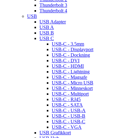
Thunderbolt 3
Thunderbolt 4
USB
USB Adapter
USB A
USB B
USB C
USB-C - 3.5mm
USB-C - Displayport
USB-C - Dockning
USB-C - DVI
USB-C - HDMI
USB-C - Lightning
USB-C - Magsafe
USB-C - Micro USB
USB-C - Minneskort
USB-C - Multiport
USB-C - RJ45
USB-C - SATA
USB-C - USB-A
USB-C - USB-B
USB-C - USB-C
USB-C - VGA
USB Grafikkort