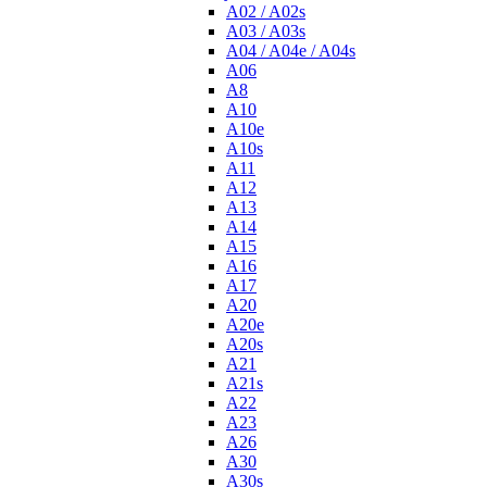
A02 / A02s
A03 / A03s
A04 / A04e / A04s
A06
A8
A10
A10e
A10s
A11
A12
A13
A14
A15
A16
A17
A20
A20e
A20s
A21
A21s
A22
A23
A26
A30
A30s