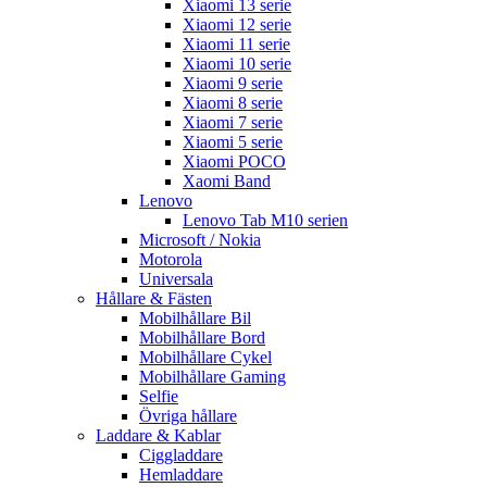
Xiaomi 13 serie
Xiaomi 12 serie
Xiaomi 11 serie
Xiaomi 10 serie
Xiaomi 9 serie
Xiaomi 8 serie
Xiaomi 7 serie
Xiaomi 5 serie
Xiaomi POCO
Xaomi Band
Lenovo
Lenovo Tab M10 serien
Microsoft / Nokia
Motorola
Universala
Hållare & Fästen
Mobilhållare Bil
Mobilhållare Bord
Mobilhållare Cykel
Mobilhållare Gaming
Selfie
Övriga hållare
Laddare & Kablar
Ciggladdare
Hemladdare