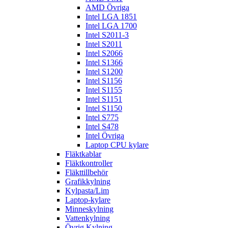
AMD Övriga
Intel LGA 1851
Intel LGA 1700
Intel S2011-3
Intel S2011
Intel S2066
Intel S1366
Intel S1200
Intel S1156
Intel S1155
Intel S1151
Intel S1150
Intel S775
Intel S478
Intel Övriga
Laptop CPU kylare
Fläktkablar
Fläktkontroller
Fläkttillbehör
Grafikkylning
Kylpasta/Lim
Laptop-kylare
Minneskylning
Vattenkylning
Övrig Kylning