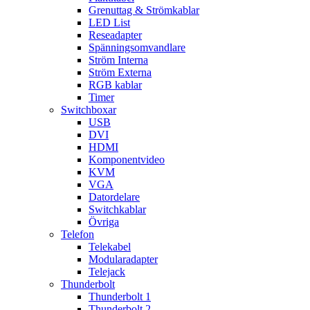
Grenuttag & Strömkablar
LED List
Reseadapter
Spänningsomvandlare
Ström Interna
Ström Externa
RGB kablar
Timer
Switchboxar
USB
DVI
HDMI
Komponentvideo
KVM
VGA
Datordelare
Switchkablar
Övriga
Telefon
Telekabel
Modularadapter
Telejack
Thunderbolt
Thunderbolt 1
Thunderbolt 2