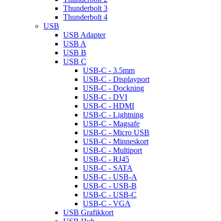
Thunderbolt 3
Thunderbolt 4
USB
USB Adapter
USB A
USB B
USB C
USB-C - 3.5mm
USB-C - Displayport
USB-C - Dockning
USB-C - DVI
USB-C - HDMI
USB-C - Lightning
USB-C - Magsafe
USB-C - Micro USB
USB-C - Minneskort
USB-C - Multiport
USB-C - RJ45
USB-C - SATA
USB-C - USB-A
USB-C - USB-B
USB-C - USB-C
USB-C - VGA
USB Grafikkort