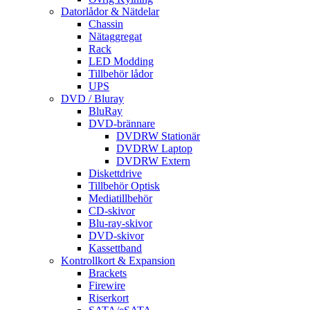
Datorlådor & Nätdelar
Chassin
Nätaggregat
Rack
LED Modding
Tillbehör lådor
UPS
DVD / Bluray
BluRay
DVD-brännare
DVDRW Stationär
DVDRW Laptop
DVDRW Extern
Diskettdrive
Tillbehör Optisk
Mediatillbehör
CD-skivor
Blu-ray-skivor
DVD-skivor
Kassettband
Kontrollkort & Expansion
Brackets
Firewire
Riserkort