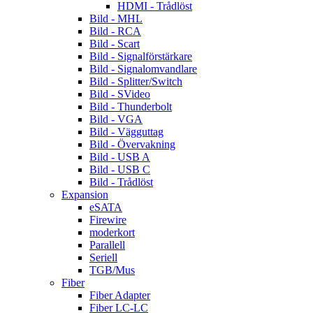
HDMI - Trådlöst
Bild - MHL
Bild - RCA
Bild - Scart
Bild - Signalförstärkare
Bild - Signalomvandlare
Bild - Splitter/Switch
Bild - SVideo
Bild - Thunderbolt
Bild - VGA
Bild - Vägguttag
Bild - Övervakning
Bild - USB A
Bild - USB C
Bild - Trådlöst
Expansion
eSATA
Firewire
moderkort
Parallell
Seriell
TGB/Mus
Fiber
Fiber Adapter
Fiber LC-LC