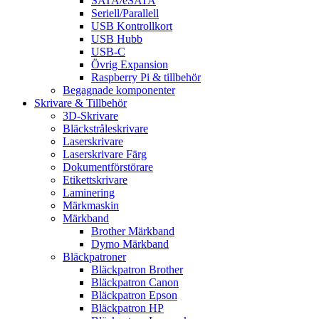
SATA/eSATA
Seriell/Parallell
USB Kontrollkort
USB Hubb
USB-C
Övrig Expansion
Raspberry Pi & tillbehör
Begagnade komponenter
Skrivare & Tillbehör
3D-Skrivare
Bläckstråleskrivare
Laserskrivare
Laserskrivare Färg
Dokumentförstörare
Etikettskrivare
Laminering
Märkmaskin
Märkband
Brother Märkband
Dymo Märkband
Bläckpatroner
Bläckpatron Brother
Bläckpatron Canon
Bläckpatron Epson
Bläckpatron HP