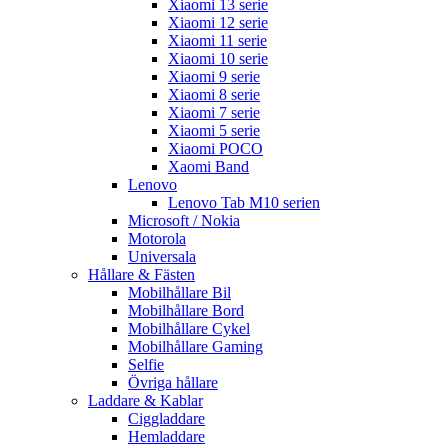
Xiaomi 13 serie
Xiaomi 12 serie
Xiaomi 11 serie
Xiaomi 10 serie
Xiaomi 9 serie
Xiaomi 8 serie
Xiaomi 7 serie
Xiaomi 5 serie
Xiaomi POCO
Xaomi Band
Lenovo
Lenovo Tab M10 serien
Microsoft / Nokia
Motorola
Universala
Hållare & Fästen
Mobilhållare Bil
Mobilhållare Bord
Mobilhållare Cykel
Mobilhållare Gaming
Selfie
Övriga hållare
Laddare & Kablar
Ciggladdare
Hemladdare