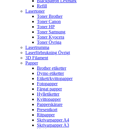
Bläckpatron Lexmark
Refill
Lasertoner
Toner Brother
Toner Canon
Toner HP
Toner Samsung
Toner Kyocera
Toner Övriga
Lasertrumma
Laserförbrukning Övrigt
3D Filament
Papper
Brother etiketter
Dymo etiketter
Etikett/kvittopapper
Fotopapper
Färgat papper
Hylletiketter
Kvittopapper
Papperskärare
Presentkort
Ritpapper
Skrivarpapper A4
Skrivarpapper A3