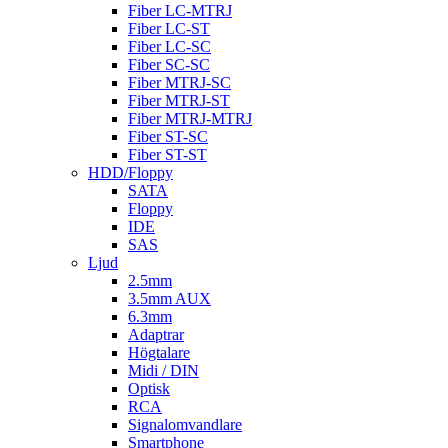
Fiber LC-MTRJ
Fiber LC-ST
Fiber LC-SC
Fiber SC-SC
Fiber MTRJ-SC
Fiber MTRJ-ST
Fiber MTRJ-MTRJ
Fiber ST-SC
Fiber ST-ST
HDD/Floppy
SATA
Floppy
IDE
SAS
Ljud
2.5mm
3.5mm AUX
6.3mm
Adaptrar
Högtalare
Midi / DIN
Optisk
RCA
Signalomvandlare
Smartphone