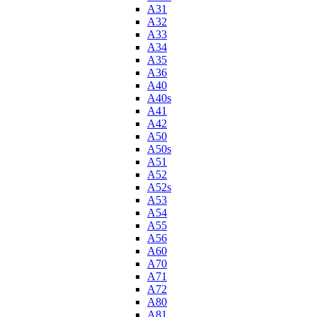
A31
A32
A33
A34
A35
A36
A40
A40s
A41
A42
A50
A50s
A51
A52
A52s
A53
A54
A55
A56
A60
A70
A71
A72
A80
A81