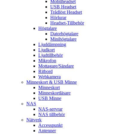
Mobilheadset
USB Headset
Trådlöst Headset
Hörlurar
Headset-Tillbehör
Högtalare
Datorhögtalare
Minihögtalare
Ljuddämpning
Ljudkort
Ljudtillbehör
Mikrofon
Mottagare/Sändare
Ritbord
Webkamera
Minneskort & USB Minne
Minneskort
Minneskortläsare
USB Minne
NAS
NAS-servrar
NAS tillbehör
Nätverk
Accesspunkt
Antenner