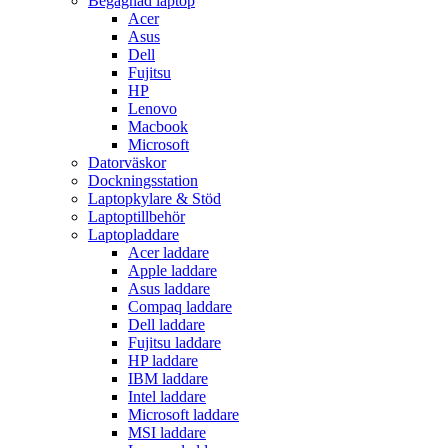
Begagnad laptop
Acer
Asus
Dell
Fujitsu
HP
Lenovo
Macbook
Microsoft
Datorväskor
Dockningsstation
Laptopkylare & Stöd
Laptoptillbehör
Laptopladdare
Acer laddare
Apple laddare
Asus laddare
Compaq laddare
Dell laddare
Fujitsu laddare
HP laddare
IBM laddare
Intel laddare
Microsoft laddare
MSI laddare