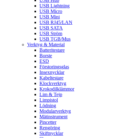
USB Hub
USB Lightning
USB Micro
USB Mini
USB RJ45/LAN
USB SATA
USB Ström
USB TGB/Mus
Verktyg & Material
Batteritestare
Borste
ESD
Förstoringsglas
Insexnycklar
Kabeltestare
Klockverktyg
Krokodilklämmor
Lim & Tejp
Limpistol
Lödning
Modularverktyg
Mätinstrument
Pincetter
Rengöring
Skiftnycklar