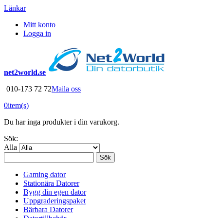
Länkar
Mitt konto
Logga in
net2world.se
010-173 72 72
Maila oss
0
item(s)
Du har inga produkter i din varukorg.
Sök:
Alla
Sök
Gaming dator
Stationära Datorer
Bygg din egen dator
Uppgraderingspaket
Bärbara Datorer