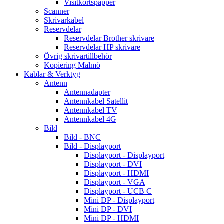
Visitkortspapper
Scanner
Skrivarkabel
Reservdelar
Reservdelar Brother skrivare
Reservdelar HP skrivare
Övrig skrivartillbehör
Kopiering Malmö
Kablar & Verktyg
Antenn
Antennadapter
Antennkabel Satellit
Antennkabel TV
Antennkabel 4G
Bild
Bild - BNC
Bild - Displayport
Displayport - Displayport
Displayport - DVI
Displayport - HDMI
Displayport - VGA
Displayport - UCB C
Mini DP - Displayport
Mini DP - DVI
Mini DP - HDMI