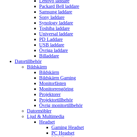
Lenovo laddare
Packard Bell laddare
Samsung laddare
Sony laddare
Synology laddare
Toshiba laddare
Universal laddare
PD Laddare
USB laddare
Övriga laddare
Billaddare
Datortillbehör
Bildskärm
Bildskärm
Bildskärm Gaming
Monitorfästen
Monitorrengöring
Projektorer
Projektortillbehör
Övrig monitortillbehör
Datormöbler
Ljud & Multimedia
Headset
Gaming Headset
PC Headset