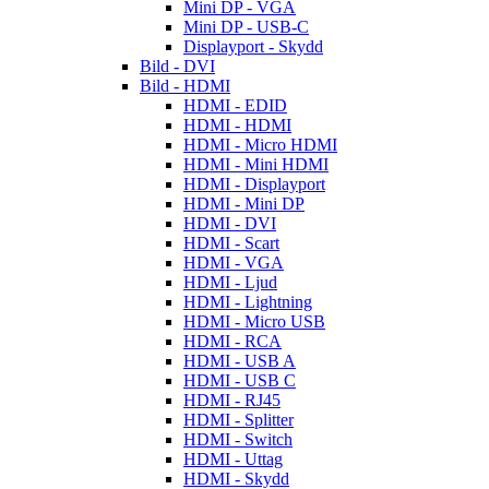
Mini DP - VGA
Mini DP - USB-C
Displayport - Skydd
Bild - DVI
Bild - HDMI
HDMI - EDID
HDMI - HDMI
HDMI - Micro HDMI
HDMI - Mini HDMI
HDMI - Displayport
HDMI - Mini DP
HDMI - DVI
HDMI - Scart
HDMI - VGA
HDMI - Ljud
HDMI - Lightning
HDMI - Micro USB
HDMI - RCA
HDMI - USB A
HDMI - USB C
HDMI - RJ45
HDMI - Splitter
HDMI - Switch
HDMI - Uttag
HDMI - Skydd