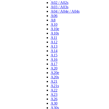
A02 / A02s
A03 / A03s
A04 / A04e / A04s
A06
A8
A10
A10e
A10s
A11
A12
A13
A14
A15
A16
A17
A20
A20e
A20s
A21
A21s
A22
A23
A26
A30
A30s