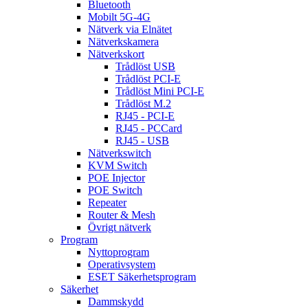
Bluetooth
Mobilt 5G-4G
Nätverk via Elnätet
Nätverkskamera
Nätverkskort
Trådlöst USB
Trådlöst PCI-E
Trådlöst Mini PCI-E
Trådlöst M.2
RJ45 - PCI-E
RJ45 - PCCard
RJ45 - USB
Nätverkswitch
KVM Switch
POE Injector
POE Switch
Repeater
Router & Mesh
Övrigt nätverk
Program
Nyttoprogram
Operativsystem
ESET Säkerhetsprogram
Säkerhet
Dammskydd