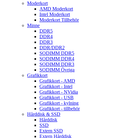
Moderkort
AMD Moderkort
Intel Moderkort
Moderkort Tillbehör
Minne
DDR5
DDR4
DDR3
DDR/DDR2
SODIMM DDR5
SODIMM DDR4
SODIMM DDR3
SODIMM Övriga
Grafikkort
Grafikkort - AMD
Grafikkort - Intel
Grafikkort - NVidia
Grafikkort - USB
Grafikkort - kylning
Grafikkort - tillbehör
Hårddisk & SSD
Hårddisk
SSD
Extern SSD
Extern Hårddisk