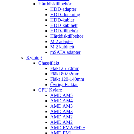
Hårddisktillbehör
HDD-adapter
HDD-dockning
HDD-kablar
HDD-kabinett
HDD-tillbehör
Hårddisktillbehör
M.2 adapter
M.2 kabinett
mSATA adapter
Kylning
Chassifläkt
Fläkt 25-70mm
Fläkt 80-92mm
Fläkt 120-140mm
Övriga Fläktar
CPU Kylare
AMD AM5
AMD AM4
AMD AM3+
AMD AM3
AMD AM2+
AMD AM2
AMD FM2/FM2+
AMD FM1