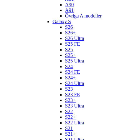
A90
A91
Övriga A modeller
Galaxy S
S26
S26+
S26 Ultra
S25 FE
S25
S25+
S25 Ultra
S24
S24 FE
S24+
S24 Ultra
S23
S23 FE
S23+
S23 Ultra
S22
S22+
S22 Ultra
S21
S21+
S21 Ultra