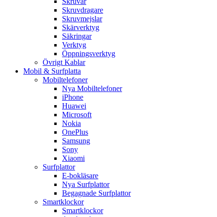
Skruvar
Skruvdragare
Skruvmejslar
Skärverktyg
Säkringar
Verktyg
Öppningsverktyg
Övrigt Kablar
Mobil & Surfplatta
Mobiltelefoner
Nya Mobiltelefoner
iPhone
Huawei
Microsoft
Nokia
OnePlus
Samsung
Sony
Xiaomi
Surfplattor
E-bokläsare
Nya Surfplattor
Begagnade Surfplattor
Smartklockor
Smartklockor