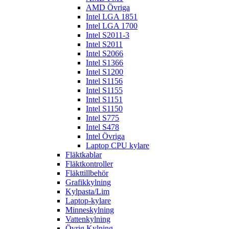
AMD Övriga
Intel LGA 1851
Intel LGA 1700
Intel S2011-3
Intel S2011
Intel S2066
Intel S1366
Intel S1200
Intel S1156
Intel S1155
Intel S1151
Intel S1150
Intel S775
Intel S478
Intel Övriga
Laptop CPU kylare
Fläktkablar
Fläktkontroller
Fläkttillbehör
Grafikkylning
Kylpasta/Lim
Laptop-kylare
Minneskylning
Vattenkylning
Övrig Kylning