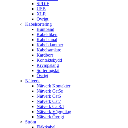
SPDIF
USB
XLR
Övrigt
Kabelsortering
Buntband
Kabeldiken
Kabelkanal
Kabelklammer
Kabelsamlare
Kardborr
Kontaktskydd
Krympslang
Sorteringskit
Övrigt
Nätverk
Nätverk Kontakter
Nätverk Cat5e
Nätverk Cat6
Nätverk Cat7
Nätverk Cat8.1
Nätverk Vägguttag
Nätverk Övrigt
Ström
Fläktkabel