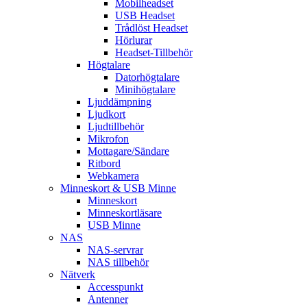
Mobilheadset
USB Headset
Trådlöst Headset
Hörlurar
Headset-Tillbehör
Högtalare
Datorhögtalare
Minihögtalare
Ljuddämpning
Ljudkort
Ljudtillbehör
Mikrofon
Mottagare/Sändare
Ritbord
Webkamera
Minneskort & USB Minne
Minneskort
Minneskortläsare
USB Minne
NAS
NAS-servrar
NAS tillbehör
Nätverk
Accesspunkt
Antenner