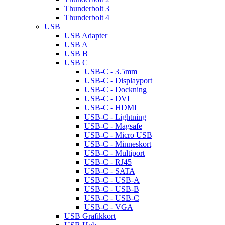
Thunderbolt 3
Thunderbolt 4
USB
USB Adapter
USB A
USB B
USB C
USB-C - 3.5mm
USB-C - Displayport
USB-C - Dockning
USB-C - DVI
USB-C - HDMI
USB-C - Lightning
USB-C - Magsafe
USB-C - Micro USB
USB-C - Minneskort
USB-C - Multiport
USB-C - RJ45
USB-C - SATA
USB-C - USB-A
USB-C - USB-B
USB-C - USB-C
USB-C - VGA
USB Grafikkort