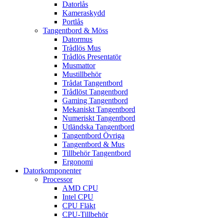
Datorlås
Kameraskydd
Portlås
Tangentbord & Möss
Datormus
Trådlös Mus
Trådlös Presentatör
Musmattor
Mustillbehör
Trådat Tangentbord
Trådlöst Tangentbord
Gaming Tangentbord
Mekaniskt Tangentbord
Numeriskt Tangentbord
Utländska Tangentbord
Tangentbord Övriga
Tangentbord & Mus
Tillbehör Tangentbord
Ergonomi
Datorkomponenter
Processor
AMD CPU
Intel CPU
CPU Fläkt
CPU-Tillbehör