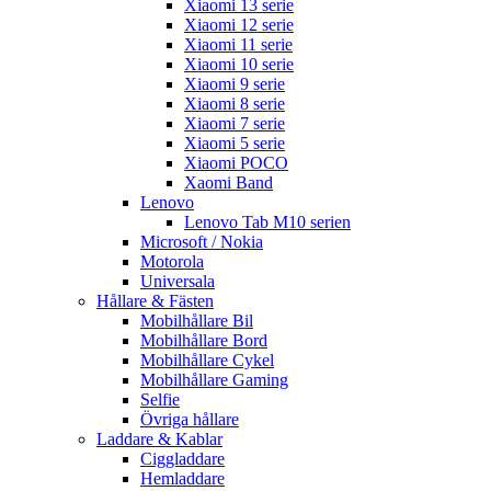
Xiaomi 13 serie
Xiaomi 12 serie
Xiaomi 11 serie
Xiaomi 10 serie
Xiaomi 9 serie
Xiaomi 8 serie
Xiaomi 7 serie
Xiaomi 5 serie
Xiaomi POCO
Xaomi Band
Lenovo
Lenovo Tab M10 serien
Microsoft / Nokia
Motorola
Universala
Hållare & Fästen
Mobilhållare Bil
Mobilhållare Bord
Mobilhållare Cykel
Mobilhållare Gaming
Selfie
Övriga hållare
Laddare & Kablar
Ciggladdare
Hemladdare