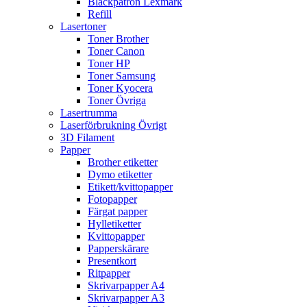
Bläckpatron Lexmark
Refill
Lasertoner
Toner Brother
Toner Canon
Toner HP
Toner Samsung
Toner Kyocera
Toner Övriga
Lasertrumma
Laserförbrukning Övrigt
3D Filament
Papper
Brother etiketter
Dymo etiketter
Etikett/kvittopapper
Fotopapper
Färgat papper
Hylletiketter
Kvittopapper
Papperskärare
Presentkort
Ritpapper
Skrivarpapper A4
Skrivarpapper A3