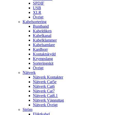
SPDIF
USB
XLR
Övrigt
Kabelsortering
Buntband
Kabeldiken
Kabelkanal
Kabelklammer
Kabelsamlare
Kardborr
Kontaktskydd
Krympslang
Sorteringskit
Övrigt
Nätverk
Nätverk Kontakter
Nätverk Cat5e
Nätverk Cat6
Nätverk Cat7
Nätverk Cat8.1
Nätverk Vägguttag
Nätverk Övrigt
Ström
Fläktkabel