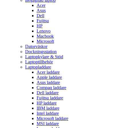
Begagnad laptop
Acer
Asus
Dell
Fujitsu
HP
Lenovo
Macbook
Microsoft
Datorväskor
Dockningsstation
Laptopkylare & Stöd
Laptoptillbehör
Laptopladdare
Acer laddare
Apple laddare
Asus laddare
Compaq laddare
Dell laddare
Fujitsu laddare
HP laddare
IBM laddare
Intel laddare
Microsoft laddare
MSI laddare