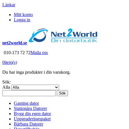
Länkar
Mitt konto
Logga in
net2world.se
010-173 72 72
Maila oss
0
item(s)
Du har inga produkter i din varukorg.
Sök:
Alla
Sök
Gaming dator
Stationära Datorer
Bygg din egen dator
Uppgraderingspaket
Bärbara Datorer