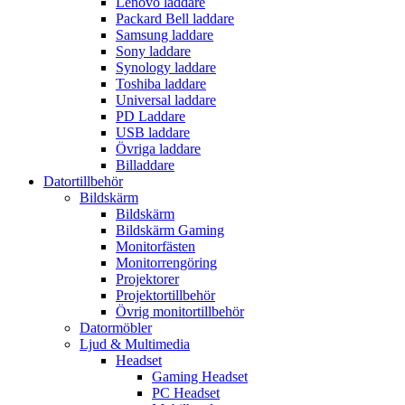
Lenovo laddare
Packard Bell laddare
Samsung laddare
Sony laddare
Synology laddare
Toshiba laddare
Universal laddare
PD Laddare
USB laddare
Övriga laddare
Billaddare
Datortillbehör
Bildskärm
Bildskärm
Bildskärm Gaming
Monitorfästen
Monitorrengöring
Projektorer
Projektortillbehör
Övrig monitortillbehör
Datormöbler
Ljud & Multimedia
Headset
Gaming Headset
PC Headset