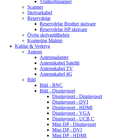
Visitkortspapper
Scanner
Skrivarkabel
Reservdelar
Reservdelar Brother skrivare
Reservdelar HP skrivare
Övrig skrivartillbehör
Kopiering Malmö
Kablar & Verktyg
Antenn
Antennadapter
Antennkabel Satellit
Antennkabel TV
Antennkabel 4G
Bild
Bild - BNC
Bild - Displayport
Displayport - Displayport
Displayport - DVI
Displayport - HDMI
Displayport - VGA
Displayport - UCB C
Mini DP - Displayport
Mini DP - DVI
Mini DP - HDMI