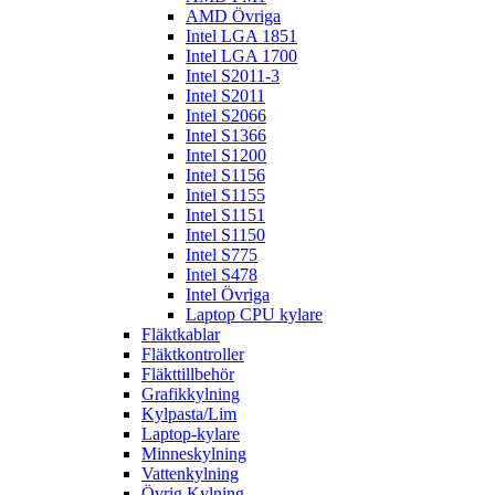
AMD Övriga
Intel LGA 1851
Intel LGA 1700
Intel S2011-3
Intel S2011
Intel S2066
Intel S1366
Intel S1200
Intel S1156
Intel S1155
Intel S1151
Intel S1150
Intel S775
Intel S478
Intel Övriga
Laptop CPU kylare
Fläktkablar
Fläktkontroller
Fläkttillbehör
Grafikkylning
Kylpasta/Lim
Laptop-kylare
Minneskylning
Vattenkylning
Övrig Kylning