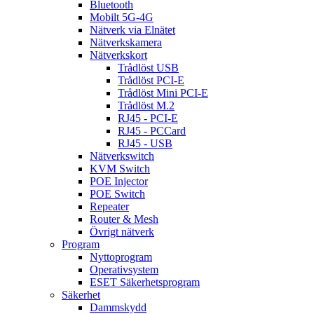
Bluetooth
Mobilt 5G-4G
Nätverk via Elnätet
Nätverkskamera
Nätverkskort
Trådlöst USB
Trådlöst PCI-E
Trådlöst Mini PCI-E
Trådlöst M.2
RJ45 - PCI-E
RJ45 - PCCard
RJ45 - USB
Nätverkswitch
KVM Switch
POE Injector
POE Switch
Repeater
Router & Mesh
Övrigt nätverk
Program
Nyttoprogram
Operativsystem
ESET Säkerhetsprogram
Säkerhet
Dammskydd