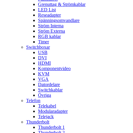
Grenuttag & Strömkablar
LED List
Reseadapter
Spänningsomvandlare
Ström Interna
Ström Externa
RGB kablar
Timer
Switchboxar
USB
DVI
HDMI
Komponentvideo
KVM
VGA
Datordelare
Switchkablar
Övriga
Telefon
Telekabel
Modularadapter
Telejack
Thunderbolt
Thunderbolt 1
Thunderbolt 2