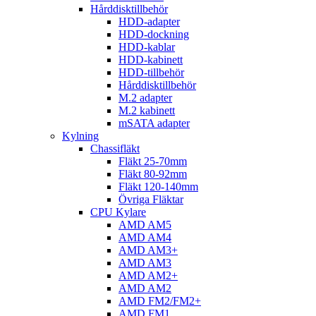
Hårddisktillbehör
HDD-adapter
HDD-dockning
HDD-kablar
HDD-kabinett
HDD-tillbehör
Hårddisktillbehör
M.2 adapter
M.2 kabinett
mSATA adapter
Kylning
Chassifläkt
Fläkt 25-70mm
Fläkt 80-92mm
Fläkt 120-140mm
Övriga Fläktar
CPU Kylare
AMD AM5
AMD AM4
AMD AM3+
AMD AM3
AMD AM2+
AMD AM2
AMD FM2/FM2+
AMD FM1