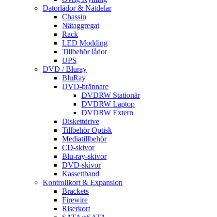
Datorlådor & Nätdelar
Chassin
Nätaggregat
Rack
LED Modding
Tillbehör lådor
UPS
DVD / Bluray
BluRay
DVD-brännare
DVDRW Stationär
DVDRW Laptop
DVDRW Extern
Diskettdrive
Tillbehör Optisk
Mediatillbehör
CD-skivor
Blu-ray-skivor
DVD-skivor
Kassettband
Kontrollkort & Expansion
Brackets
Firewire
Riserkort