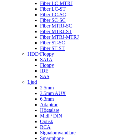
Fiber LC-MTRJ
Fiber LC-ST
Fiber LC-SC
Fiber SC-SC
Fiber MTRJ-SC
Fiber MTRJ-ST
Fiber MTRJ-MTRJ
Fiber ST-SC
Fiber ST-ST
HDD/Floppy
SATA
Floppy
IDE
SAS
Ljud
2.5mm
3.5mm AUX
6.3mm
Adaptrar
Högtalare
Midi / DIN
Optisk
RCA
Signalomvandlare
Smartphone