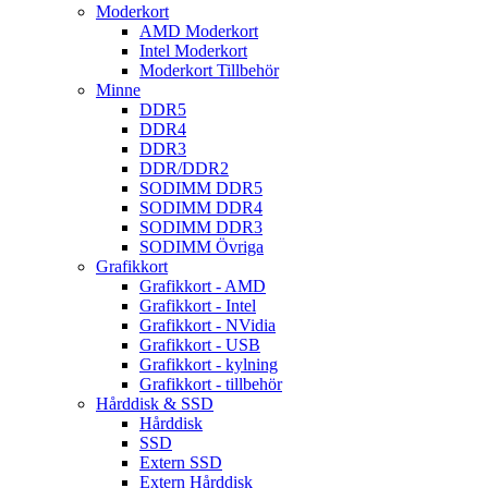
Moderkort
AMD Moderkort
Intel Moderkort
Moderkort Tillbehör
Minne
DDR5
DDR4
DDR3
DDR/DDR2
SODIMM DDR5
SODIMM DDR4
SODIMM DDR3
SODIMM Övriga
Grafikkort
Grafikkort - AMD
Grafikkort - Intel
Grafikkort - NVidia
Grafikkort - USB
Grafikkort - kylning
Grafikkort - tillbehör
Hårddisk & SSD
Hårddisk
SSD
Extern SSD
Extern Hårddisk