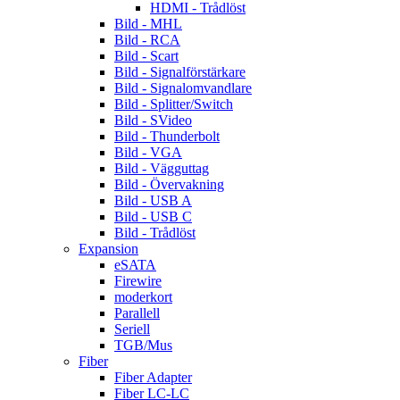
HDMI - Trådlöst
Bild - MHL
Bild - RCA
Bild - Scart
Bild - Signalförstärkare
Bild - Signalomvandlare
Bild - Splitter/Switch
Bild - SVideo
Bild - Thunderbolt
Bild - VGA
Bild - Vägguttag
Bild - Övervakning
Bild - USB A
Bild - USB C
Bild - Trådlöst
Expansion
eSATA
Firewire
moderkort
Parallell
Seriell
TGB/Mus
Fiber
Fiber Adapter
Fiber LC-LC