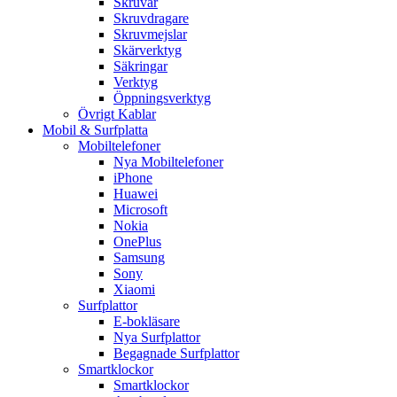
Skruvar
Skruvdragare
Skruvmejslar
Skärverktyg
Säkringar
Verktyg
Öppningsverktyg
Övrigt Kablar
Mobil & Surfplatta
Mobiltelefoner
Nya Mobiltelefoner
iPhone
Huawei
Microsoft
Nokia
OnePlus
Samsung
Sony
Xiaomi
Surfplattor
E-bokläsare
Nya Surfplattor
Begagnade Surfplattor
Smartklockor
Smartklockor