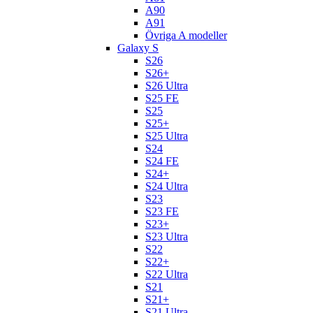
A90
A91
Övriga A modeller
Galaxy S
S26
S26+
S26 Ultra
S25 FE
S25
S25+
S25 Ultra
S24
S24 FE
S24+
S24 Ultra
S23
S23 FE
S23+
S23 Ultra
S22
S22+
S22 Ultra
S21
S21+
S21 Ultra