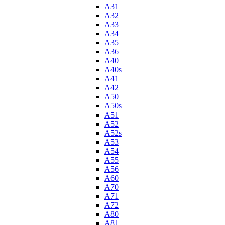
A31
A32
A33
A34
A35
A36
A40
A40s
A41
A42
A50
A50s
A51
A52
A52s
A53
A54
A55
A56
A60
A70
A71
A72
A80
A81