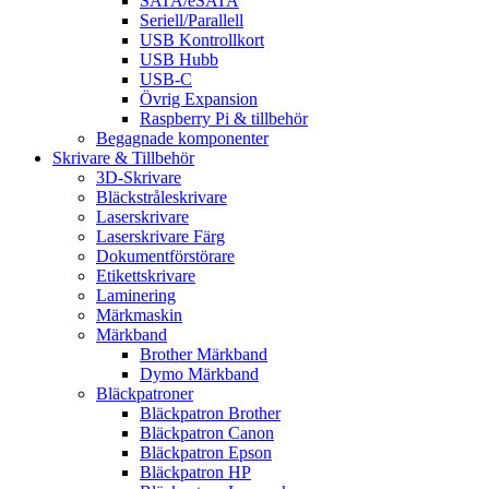
SATA/eSATA
Seriell/Parallell
USB Kontrollkort
USB Hubb
USB-C
Övrig Expansion
Raspberry Pi & tillbehör
Begagnade komponenter
Skrivare & Tillbehör
3D-Skrivare
Bläckstråleskrivare
Laserskrivare
Laserskrivare Färg
Dokumentförstörare
Etikettskrivare
Laminering
Märkmaskin
Märkband
Brother Märkband
Dymo Märkband
Bläckpatroner
Bläckpatron Brother
Bläckpatron Canon
Bläckpatron Epson
Bläckpatron HP