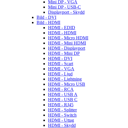
Mini DP - VGA
Mini DP - USB-C
Displayport - Skydd
Bild - DVI
Bild - HDMI
HDMI - EDID
HDMI - HDMI
HDMI - Micro HDMI
HDMI - Mini HDMI
HDMI - Displayport
HDMI - Mini DP
HDMI - DVI
HDMI - Scart
HDMI - VGA
HDMI - Ljud
HDMI - Lightning
HDMI - Micro USB
HDMI - RCA
HDMI - USB A
HDMI - USB C
HDMI - RJ45
HDMI - Splitter
HDMI - Switch
HDMI - Uttag
HDMI - Skydd