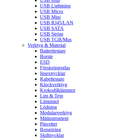
USB Hub
USB Lightning
USB Micro
USB Mini
USB RJ45/LAN
USB SATA
USB Ström
USB TGB/Mus
Verktyg & Material
Batteritestare
Borste
ESD
Förstoringsglas
Insexnycklar
Kabeltestare
Klockverktyg
Krokodilklämmor
Lim & Tejp
Limpistol
Lödning
Modularverktyg
Mätinstrument
Pincetter
Rengöring
Skiftnycklar