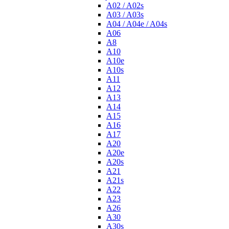
A02 / A02s
A03 / A03s
A04 / A04e / A04s
A06
A8
A10
A10e
A10s
A11
A12
A13
A14
A15
A16
A17
A20
A20e
A20s
A21
A21s
A22
A23
A26
A30
A30s