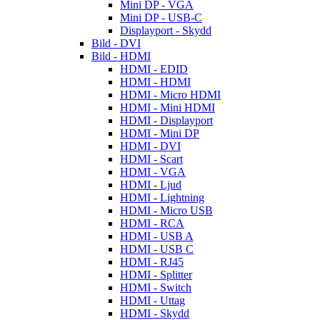
Mini DP - VGA
Mini DP - USB-C
Displayport - Skydd
Bild - DVI
Bild - HDMI
HDMI - EDID
HDMI - HDMI
HDMI - Micro HDMI
HDMI - Mini HDMI
HDMI - Displayport
HDMI - Mini DP
HDMI - DVI
HDMI - Scart
HDMI - VGA
HDMI - Ljud
HDMI - Lightning
HDMI - Micro USB
HDMI - RCA
HDMI - USB A
HDMI - USB C
HDMI - RJ45
HDMI - Splitter
HDMI - Switch
HDMI - Uttag
HDMI - Skydd