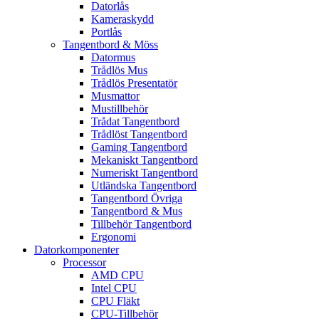
Datorlås
Kameraskydd
Portlås
Tangentbord & Möss
Datormus
Trådlös Mus
Trådlös Presentatör
Musmattor
Mustillbehör
Trådat Tangentbord
Trådlöst Tangentbord
Gaming Tangentbord
Mekaniskt Tangentbord
Numeriskt Tangentbord
Utländska Tangentbord
Tangentbord Övriga
Tangentbord & Mus
Tillbehör Tangentbord
Ergonomi
Datorkomponenter
Processor
AMD CPU
Intel CPU
CPU Fläkt
CPU-Tillbehör