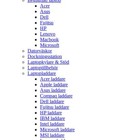
Begagnad laptop
Acer
Asus
Dell
Fujitsu
HP
Lenovo
Macbook
Microsoft
Datorväskor
Dockningsstation
Laptopkylare & Stöd
Laptoptillbehör
Laptopladdare
Acer laddare
Apple laddare
Asus laddare
Compaq laddare
Dell laddare
Fujitsu laddare
HP laddare
IBM laddare
Intel laddare
Microsoft laddare
MSI laddare