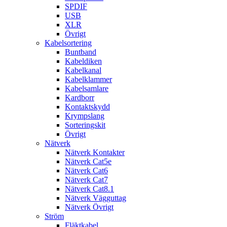
SPDIF
USB
XLR
Övrigt
Kabelsortering
Buntband
Kabeldiken
Kabelkanal
Kabelklammer
Kabelsamlare
Kardborr
Kontaktskydd
Krympslang
Sorteringskit
Övrigt
Nätverk
Nätverk Kontakter
Nätverk Cat5e
Nätverk Cat6
Nätverk Cat7
Nätverk Cat8.1
Nätverk Vägguttag
Nätverk Övrigt
Ström
Fläktkabel