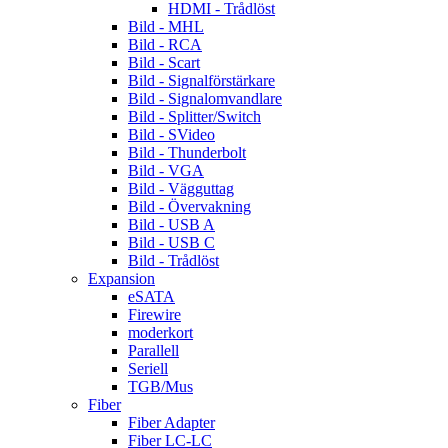
HDMI - Trådlöst
Bild - MHL
Bild - RCA
Bild - Scart
Bild - Signalförstärkare
Bild - Signalomvandlare
Bild - Splitter/Switch
Bild - SVideo
Bild - Thunderbolt
Bild - VGA
Bild - Vägguttag
Bild - Övervakning
Bild - USB A
Bild - USB C
Bild - Trådlöst
Expansion
eSATA
Firewire
moderkort
Parallell
Seriell
TGB/Mus
Fiber
Fiber Adapter
Fiber LC-LC