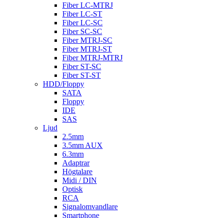
Fiber LC-MTRJ
Fiber LC-ST
Fiber LC-SC
Fiber SC-SC
Fiber MTRJ-SC
Fiber MTRJ-ST
Fiber MTRJ-MTRJ
Fiber ST-SC
Fiber ST-ST
HDD/Floppy
SATA
Floppy
IDE
SAS
Ljud
2.5mm
3.5mm AUX
6.3mm
Adaptrar
Högtalare
Midi / DIN
Optisk
RCA
Signalomvandlare
Smartphone