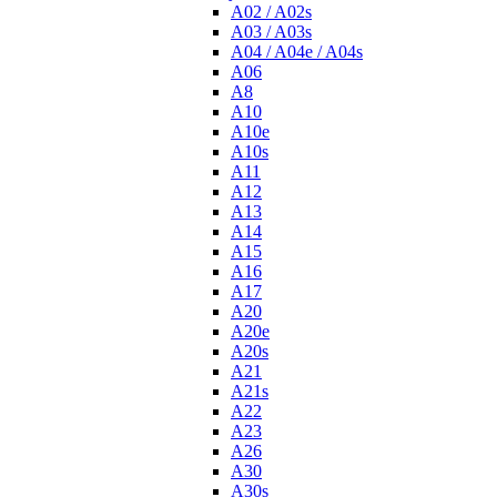
A02 / A02s
A03 / A03s
A04 / A04e / A04s
A06
A8
A10
A10e
A10s
A11
A12
A13
A14
A15
A16
A17
A20
A20e
A20s
A21
A21s
A22
A23
A26
A30
A30s