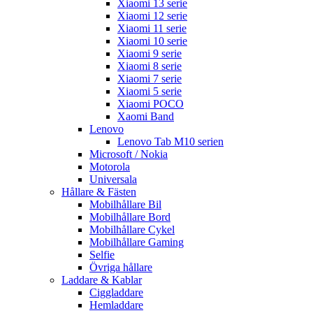
Xiaomi 13 serie
Xiaomi 12 serie
Xiaomi 11 serie
Xiaomi 10 serie
Xiaomi 9 serie
Xiaomi 8 serie
Xiaomi 7 serie
Xiaomi 5 serie
Xiaomi POCO
Xaomi Band
Lenovo
Lenovo Tab M10 serien
Microsoft / Nokia
Motorola
Universala
Hållare & Fästen
Mobilhållare Bil
Mobilhållare Bord
Mobilhållare Cykel
Mobilhållare Gaming
Selfie
Övriga hållare
Laddare & Kablar
Ciggladdare
Hemladdare