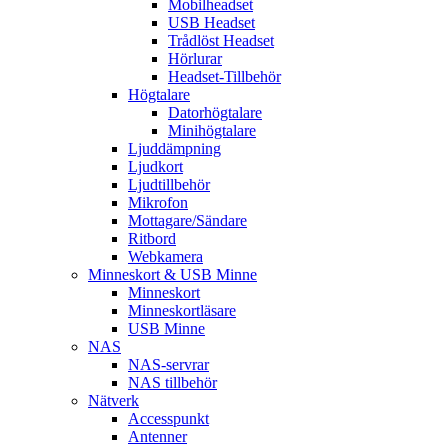
Mobilheadset
USB Headset
Trådlöst Headset
Hörlurar
Headset-Tillbehör
Högtalare
Datorhögtalare
Minihögtalare
Ljuddämpning
Ljudkort
Ljudtillbehör
Mikrofon
Mottagare/Sändare
Ritbord
Webkamera
Minneskort & USB Minne
Minneskort
Minneskortläsare
USB Minne
NAS
NAS-servrar
NAS tillbehör
Nätverk
Accesspunkt
Antenner