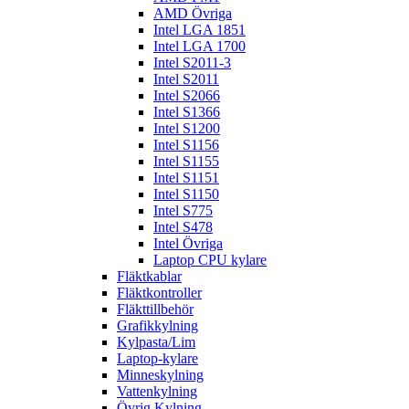
AMD Övriga
Intel LGA 1851
Intel LGA 1700
Intel S2011-3
Intel S2011
Intel S2066
Intel S1366
Intel S1200
Intel S1156
Intel S1155
Intel S1151
Intel S1150
Intel S775
Intel S478
Intel Övriga
Laptop CPU kylare
Fläktkablar
Fläktkontroller
Fläkttillbehör
Grafikkylning
Kylpasta/Lim
Laptop-kylare
Minneskylning
Vattenkylning
Övrig Kylning