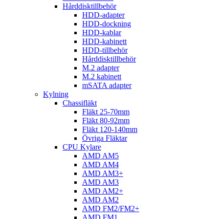
Hårddisktillbehör
HDD-adapter
HDD-dockning
HDD-kablar
HDD-kabinett
HDD-tillbehör
Hårddisktillbehör
M.2 adapter
M.2 kabinett
mSATA adapter
Kylning
Chassifläkt
Fläkt 25-70mm
Fläkt 80-92mm
Fläkt 120-140mm
Övriga Fläktar
CPU Kylare
AMD AM5
AMD AM4
AMD AM3+
AMD AM3
AMD AM2+
AMD AM2
AMD FM2/FM2+
AMD FM1