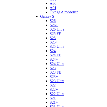
A90
A91
Övriga A modeller
Galaxy S
S26
S26+
S26 Ultra
S25 FE
S25
S25+
S25 Ultra
S24
S24 FE
S24+
S24 Ultra
S23
S23 FE
S23+
S23 Ultra
S22
S22+
S22 Ultra
S21
S21+
S21 Ultra