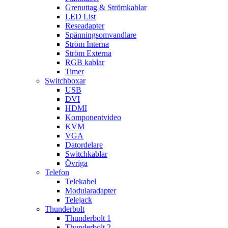
Grenuttag & Strömkablar
LED List
Reseadapter
Spänningsomvandlare
Ström Interna
Ström Externa
RGB kablar
Timer
Switchboxar
USB
DVI
HDMI
Komponentvideo
KVM
VGA
Datordelare
Switchkablar
Övriga
Telefon
Telekabel
Modularadapter
Telejack
Thunderbolt
Thunderbolt 1
Thunderbolt 2