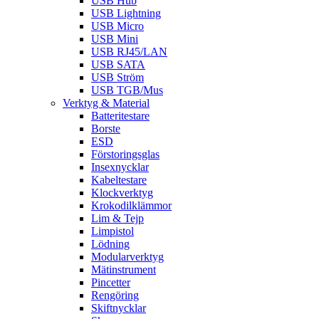
USB Hub
USB Lightning
USB Micro
USB Mini
USB RJ45/LAN
USB SATA
USB Ström
USB TGB/Mus
Verktyg & Material
Batteritestare
Borste
ESD
Förstoringsglas
Insexnycklar
Kabeltestare
Klockverktyg
Krokodilklämmor
Lim & Tejp
Limpistol
Lödning
Modularverktyg
Mätinstrument
Pincetter
Rengöring
Skiftnycklar