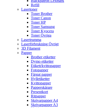
Bläckpatron Lexmark
Refill
Lasertoner
Toner Brother
Toner Canon
Toner HP
Toner Samsung
Toner Kyocera
Toner Övriga
Lasertrumma
Laserförbrukning Övrigt
3D Filament
Papper
Brother etiketter
Dymo etiketter
Etikett/kvittopapper
Fotopapper
Färgat papper
Hylletiketter
Kvittopapper
Papperskärare
Presentkort
Ritpapper
Skrivarpapper A4
Skrivarpapper A3