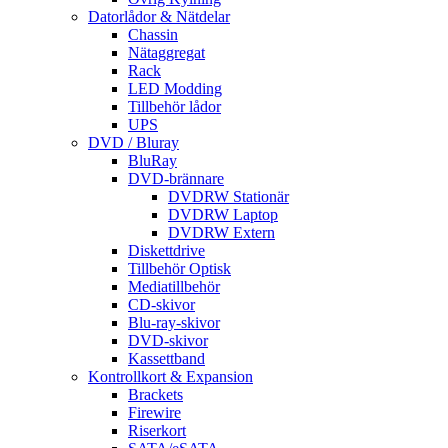
Datorlådor & Nätdelar
Chassin
Nätaggregat
Rack
LED Modding
Tillbehör lådor
UPS
DVD / Bluray
BluRay
DVD-brännare
DVDRW Stationär
DVDRW Laptop
DVDRW Extern
Diskettdrive
Tillbehör Optisk
Mediatillbehör
CD-skivor
Blu-ray-skivor
DVD-skivor
Kassettband
Kontrollkort & Expansion
Brackets
Firewire
Riserkort