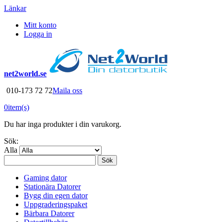
Länkar
Mitt konto
Logga in
net2world.se
010-173 72 72
Maila oss
0
item(s)
Du har inga produkter i din varukorg.
Sök:
Alla
Sök
Gaming dator
Stationära Datorer
Bygg din egen dator
Uppgraderingspaket
Bärbara Datorer