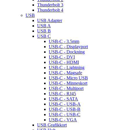
Thunderbolt 3
Thunderbolt 4
USB
USB Adapter
USB A
USB B
USB C
USB-C - 3.5mm
USB-C - Displayport
USB-C - Dockning
USB-C - DVI
USB-C - HDMI
USB-C - Lightning
USB-C - Magsafe
USB-C - Micro USB
USB-C - Minneskort
USB-C - Multiport
USB-C - RJ45
USB-C - SATA
USB-C - USB-A
USB-C - USB-B
USB-C - USB-C
USB-C - VGA
USB Grafikkort