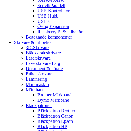
SATA/eSATA
Seriell/Parallell
USB Kontrollkort
USB Hubb
USB-C
Övrig Expansion
Raspberry Pi & tillbehör
Begagnade komponenter
Skrivare & Tillbehör
3D-Skrivare
Bläckstråleskrivare
Laserskrivare
Laserskrivare Färg
Dokumentförstörare
Etikettskrivare
Laminering
Märkmaskin
Märkband
Brother Märkband
Dymo Märkband
Bläckpatroner
Bläckpatron Brother
Bläckpatron Canon
Bläckpatron Epson
Bläckpatron HP