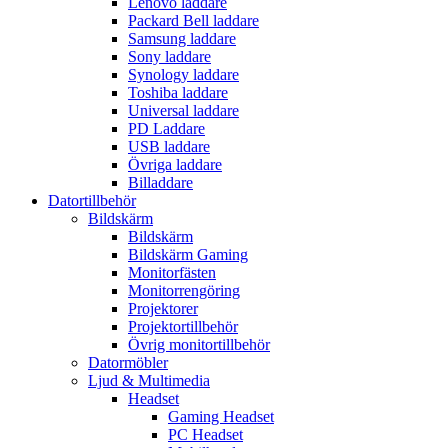
Lenovo laddare
Packard Bell laddare
Samsung laddare
Sony laddare
Synology laddare
Toshiba laddare
Universal laddare
PD Laddare
USB laddare
Övriga laddare
Billaddare
Datortillbehör
Bildskärm
Bildskärm
Bildskärm Gaming
Monitorfästen
Monitorrengöring
Projektorer
Projektortillbehör
Övrig monitortillbehör
Datormöbler
Ljud & Multimedia
Headset
Gaming Headset
PC Headset