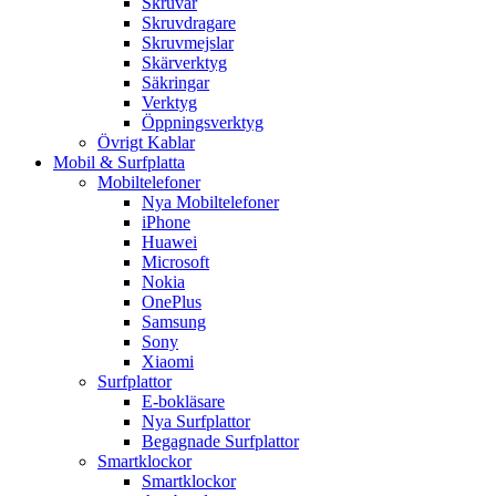
Skruvar
Skruvdragare
Skruvmejslar
Skärverktyg
Säkringar
Verktyg
Öppningsverktyg
Övrigt Kablar
Mobil & Surfplatta
Mobiltelefoner
Nya Mobiltelefoner
iPhone
Huawei
Microsoft
Nokia
OnePlus
Samsung
Sony
Xiaomi
Surfplattor
E-bokläsare
Nya Surfplattor
Begagnade Surfplattor
Smartklockor
Smartklockor