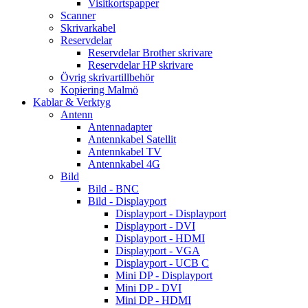
Visitkortspapper
Scanner
Skrivarkabel
Reservdelar
Reservdelar Brother skrivare
Reservdelar HP skrivare
Övrig skrivartillbehör
Kopiering Malmö
Kablar & Verktyg
Antenn
Antennadapter
Antennkabel Satellit
Antennkabel TV
Antennkabel 4G
Bild
Bild - BNC
Bild - Displayport
Displayport - Displayport
Displayport - DVI
Displayport - HDMI
Displayport - VGA
Displayport - UCB C
Mini DP - Displayport
Mini DP - DVI
Mini DP - HDMI