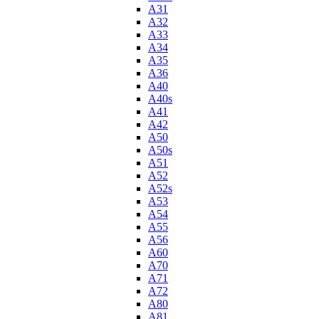
A31
A32
A33
A34
A35
A36
A40
A40s
A41
A42
A50
A50s
A51
A52
A52s
A53
A54
A55
A56
A60
A70
A71
A72
A80
A81