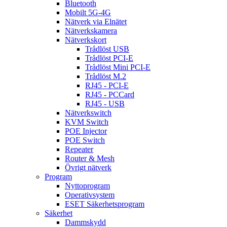
Bluetooth
Mobilt 5G-4G
Nätverk via Elnätet
Nätverkskamera
Nätverkskort
Trådlöst USB
Trådlöst PCI-E
Trådlöst Mini PCI-E
Trådlöst M.2
RJ45 - PCI-E
RJ45 - PCCard
RJ45 - USB
Nätverkswitch
KVM Switch
POE Injector
POE Switch
Repeater
Router & Mesh
Övrigt nätverk
Program
Nyttoprogram
Operativsystem
ESET Säkerhetsprogram
Säkerhet
Dammskydd