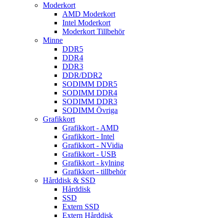
Moderkort
AMD Moderkort
Intel Moderkort
Moderkort Tillbehör
Minne
DDR5
DDR4
DDR3
DDR/DDR2
SODIMM DDR5
SODIMM DDR4
SODIMM DDR3
SODIMM Övriga
Grafikkort
Grafikkort - AMD
Grafikkort - Intel
Grafikkort - NVidia
Grafikkort - USB
Grafikkort - kylning
Grafikkort - tillbehör
Hårddisk & SSD
Hårddisk
SSD
Extern SSD
Extern Hårddisk