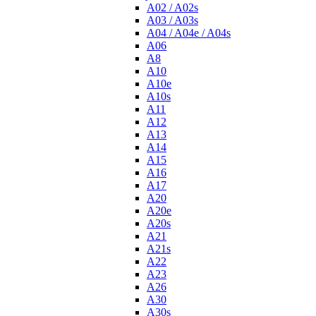
A02 / A02s
A03 / A03s
A04 / A04e / A04s
A06
A8
A10
A10e
A10s
A11
A12
A13
A14
A15
A16
A17
A20
A20e
A20s
A21
A21s
A22
A23
A26
A30
A30s