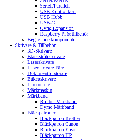
SATA/eSATA
Seriell/Parallell
USB Kontrollkort
USB Hubb
USB-C
Övrig Expansion
Raspberry Pi & tillbehör
Begagnade komponenter
Skrivare & Tillbehör
3D-Skrivare
Bläckstråleskrivare
Laserskrivare
Laserskrivare Färg
Dokumentförstörare
Etikettskrivare
Laminering
Märkmaskin
Märkband
Brother Märkband
Dymo Märkband
Bläckpatroner
Bläckpatron Brother
Bläckpatron Canon
Bläckpatron Epson
Bläckpatron HP