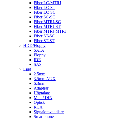
Fiber LC-MTRJ
Fiber LC-ST
Fiber LC-SC
Fiber SC-SC
Fiber MTRJ-SC
Fiber MTRJ-ST
Fiber MTRJ-MTRJ
Fiber ST-SC
Fiber ST-ST
HDD/Floppy
SATA
Floppy
IDE
SAS
Ljud
2.5mm
3.5mm AUX
6.3mm
Adaptrar
Högtalare
Midi / DIN
Optisk
RCA
Signalomvandlare
Smartphone