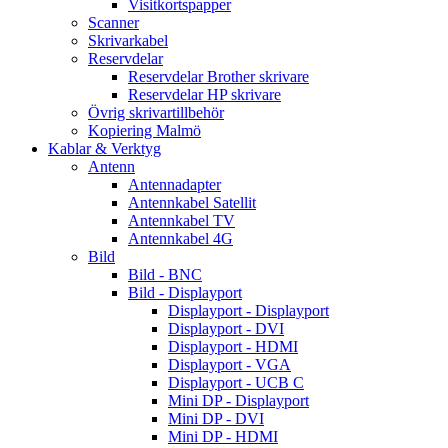
Visitkortspapper
Scanner
Skrivarkabel
Reservdelar
Reservdelar Brother skrivare
Reservdelar HP skrivare
Övrig skrivartillbehör
Kopiering Malmö
Kablar & Verktyg
Antenn
Antennadapter
Antennkabel Satellit
Antennkabel TV
Antennkabel 4G
Bild
Bild - BNC
Bild - Displayport
Displayport - Displayport
Displayport - DVI
Displayport - HDMI
Displayport - VGA
Displayport - UCB C
Mini DP - Displayport
Mini DP - DVI
Mini DP - HDMI