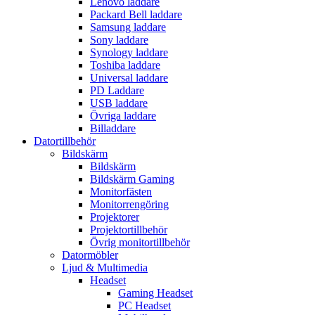
Lenovo laddare
Packard Bell laddare
Samsung laddare
Sony laddare
Synology laddare
Toshiba laddare
Universal laddare
PD Laddare
USB laddare
Övriga laddare
Billaddare
Datortillbehör
Bildskärm
Bildskärm
Bildskärm Gaming
Monitorfästen
Monitorrengöring
Projektorer
Projektortillbehör
Övrig monitortillbehör
Datormöbler
Ljud & Multimedia
Headset
Gaming Headset
PC Headset