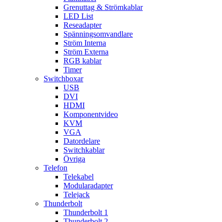
Grenuttag & Strömkablar
LED List
Reseadapter
Spänningsomvandlare
Ström Interna
Ström Externa
RGB kablar
Timer
Switchboxar
USB
DVI
HDMI
Komponentvideo
KVM
VGA
Datordelare
Switchkablar
Övriga
Telefon
Telekabel
Modularadapter
Telejack
Thunderbolt
Thunderbolt 1
Thunderbolt 2