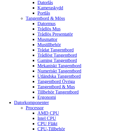
Datorlås
Kameraskydd
Portlås
Tangentbord & Möss
Datormus
Trådlös Mus
Trådlös Presentatör
Musmattor
Mustillbehör
Trådat Tangentbord
Trådlöst Tangentbord
Gaming Tangentbord
Mekaniskt Tangentbord
Numeriskt Tangentbord
Utländska Tangentbord
Tangentbord Övriga
Tangentbord & Mus
Tillbehör Tangentbord
Ergonomi
Datorkomponenter
Processor
AMD CPU
Intel CPU
CPU Fläkt
CPU-Tillbehör