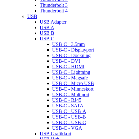
Thunderbolt 3
Thunderbolt 4
USB
USB Adapter
USB A
USB B
USB C
USB-C - 3.5mm
USB-C - Displayport
USB-C - Dockning
USB-C - DVI
USB-C - HDMI
USB-C - Lightning
USB-C - Magsafe
USB-C - Micro USB
USB-C - Minneskort
USB-C - Multiport
USB-C - RJ45
USB-C - SATA
USB-C - USB-A
USB-C - USB-B
USB-C - USB-C
USB-C - VGA
USB Grafikkort