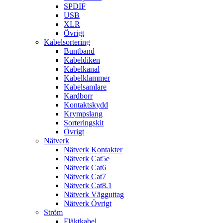
SPDIF
USB
XLR
Övrigt
Kabelsortering
Buntband
Kabeldiken
Kabelkanal
Kabelklammer
Kabelsamlare
Kardborr
Kontaktskydd
Krympslang
Sorteringskit
Övrigt
Nätverk
Nätverk Kontakter
Nätverk Cat5e
Nätverk Cat6
Nätverk Cat7
Nätverk Cat8.1
Nätverk Vägguttag
Nätverk Övrigt
Ström
Fläktkabel