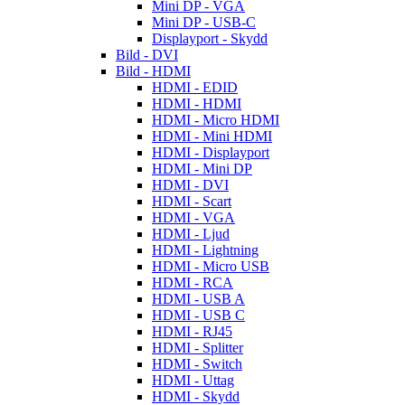
Mini DP - VGA
Mini DP - USB-C
Displayport - Skydd
Bild - DVI
Bild - HDMI
HDMI - EDID
HDMI - HDMI
HDMI - Micro HDMI
HDMI - Mini HDMI
HDMI - Displayport
HDMI - Mini DP
HDMI - DVI
HDMI - Scart
HDMI - VGA
HDMI - Ljud
HDMI - Lightning
HDMI - Micro USB
HDMI - RCA
HDMI - USB A
HDMI - USB C
HDMI - RJ45
HDMI - Splitter
HDMI - Switch
HDMI - Uttag
HDMI - Skydd