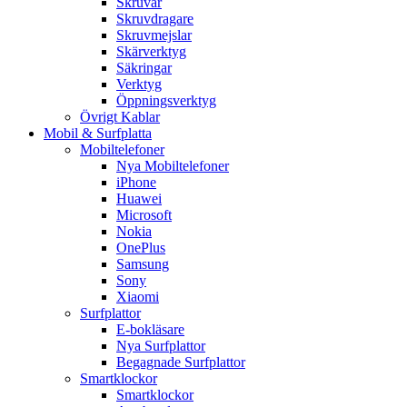
Skruvar
Skruvdragare
Skruvmejslar
Skärverktyg
Säkringar
Verktyg
Öppningsverktyg
Övrigt Kablar
Mobil & Surfplatta
Mobiltelefoner
Nya Mobiltelefoner
iPhone
Huawei
Microsoft
Nokia
OnePlus
Samsung
Sony
Xiaomi
Surfplattor
E-bokläsare
Nya Surfplattor
Begagnade Surfplattor
Smartklockor
Smartklockor