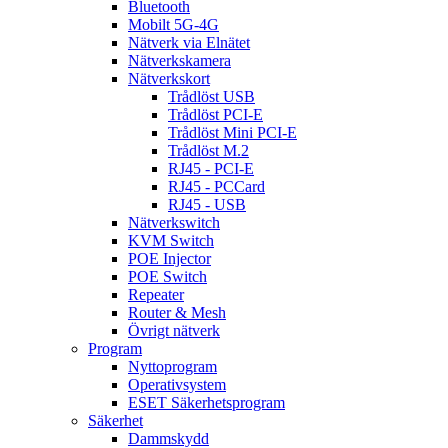
Bluetooth
Mobilt 5G-4G
Nätverk via Elnätet
Nätverkskamera
Nätverkskort
Trådlöst USB
Trådlöst PCI-E
Trådlöst Mini PCI-E
Trådlöst M.2
RJ45 - PCI-E
RJ45 - PCCard
RJ45 - USB
Nätverkswitch
KVM Switch
POE Injector
POE Switch
Repeater
Router & Mesh
Övrigt nätverk
Program
Nyttoprogram
Operativsystem
ESET Säkerhetsprogram
Säkerhet
Dammskydd