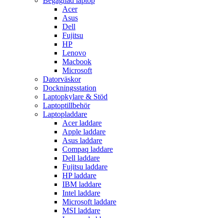
Begagnad laptop
Acer
Asus
Dell
Fujitsu
HP
Lenovo
Macbook
Microsoft
Datorväskor
Dockningsstation
Laptopkylare & Stöd
Laptoptillbehör
Laptopladdare
Acer laddare
Apple laddare
Asus laddare
Compaq laddare
Dell laddare
Fujitsu laddare
HP laddare
IBM laddare
Intel laddare
Microsoft laddare
MSI laddare