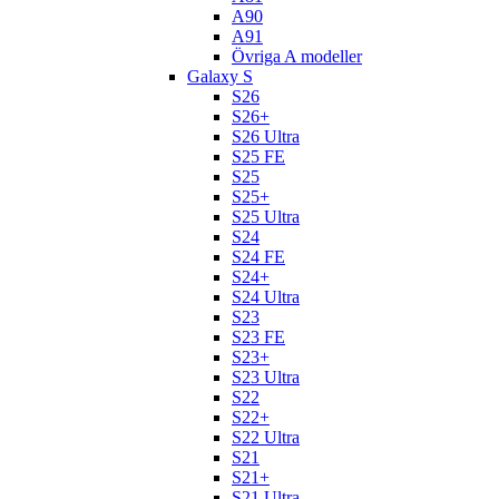
A90
A91
Övriga A modeller
Galaxy S
S26
S26+
S26 Ultra
S25 FE
S25
S25+
S25 Ultra
S24
S24 FE
S24+
S24 Ultra
S23
S23 FE
S23+
S23 Ultra
S22
S22+
S22 Ultra
S21
S21+
S21 Ultra