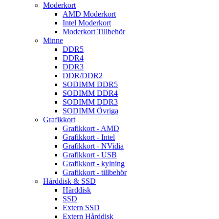
Moderkort
AMD Moderkort
Intel Moderkort
Moderkort Tillbehör
Minne
DDR5
DDR4
DDR3
DDR/DDR2
SODIMM DDR5
SODIMM DDR4
SODIMM DDR3
SODIMM Övriga
Grafikkort
Grafikkort - AMD
Grafikkort - Intel
Grafikkort - NVidia
Grafikkort - USB
Grafikkort - kylning
Grafikkort - tillbehör
Hårddisk & SSD
Hårddisk
SSD
Extern SSD
Extern Hårddisk