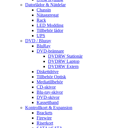
Datorlådor & Nätdelar
Chassin
Nätaggregat
Rack
LED Modding
Tillbehör lådor
UPS
DVD / Bluray
BluRay
DVD-brännare
DVDRW Stationär
DVDRW Laptop
DVDRW Extern
Diskettdrive
Tillbehör Optisk
Mediatillbehör
CD-skivor
Blu-ray-skivor
DVD-skivor
Kassettband
Kontrollkort & Expansion
Brackets
Firewire
Riserkort