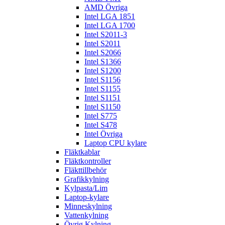
AMD Övriga
Intel LGA 1851
Intel LGA 1700
Intel S2011-3
Intel S2011
Intel S2066
Intel S1366
Intel S1200
Intel S1156
Intel S1155
Intel S1151
Intel S1150
Intel S775
Intel S478
Intel Övriga
Laptop CPU kylare
Fläktkablar
Fläktkontroller
Fläkttillbehör
Grafikkylning
Kylpasta/Lim
Laptop-kylare
Minneskylning
Vattenkylning
Övrig Kylning