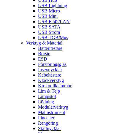
USB Hub
USB Lightning
USB Micro
USB Mini
USB RJ45/LAN
USB SATA
USB Ström
USB TGB/Mus
Verktyg & Material
Batteritestare
Borste
ESD
Förstoringsglas
Insexnycklar
Kabeltestare
Klockverktyg
Krokodilklämmor
Lim & Tejp
Limpistol
Lödning
Modularverktyg
Mätinstrument
Pincetter
Rengöring
Skiftnycklar