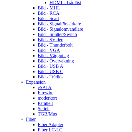
HDMI - Trådlöst
Bild - MHL
Bild - RCA
Bild - Scart
Bild - Signalförstärkare
Bild - Signalomvandlare
Bild - Splitter/Switch
Bild - SVideo
Bild - Thunderbolt
Bild - VGA
Bild - Vägguttag
Bild - Övervakning
Bild - USB A
Bild - USB C
Bild - Trådlöst
Expansion
eSATA
Firewire
moderkort
Parallell
Seriell
TGB/Mus
Fiber
Fiber Adapter
Fiber LC-LC