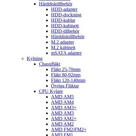
Hårddisktillbehör
HDD-adapter
HDD-dockning
HDD-kablar
HDD-kabinett
HDD-tillbehör
Hårddisktillbehör
M.2 adapter
M.2 kabinett
mSATA adapter
Kylning
Chassifläkt
Fläkt 25-70mm
Fläkt 80-92mm
Fläkt 120-140mm
Övriga Fläktar
CPU Kylare
AMD AM5
AMD AM4
AMD AM3+
AMD AM3
AMD AM2+
AMD AM2
AMD FM2/FM2+
AMD FM1