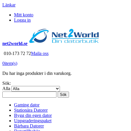
Länkar
Mitt konto
Logga in
net2world.se
010-173 72 72
Maila oss
0
item(s)
Du har inga produkter i din varukorg.
Sök:
Alla
Sök
Gaming dator
Stationära Datorer
Bygg din egen dator
Uppgraderingspaket
Bärbara Datorer