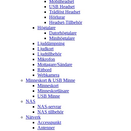
Mobilheadset
USB Headset
Trådlöst Headset
Hörlurar
Headset-Tillbehör
Högtalare
Datorhögtalare
Minihögtalare
Ljuddämpning
Ljudkort
Ljudtillbehör
Mikrofon
Mottagare/Sändare
Ritbord
Webkamera
Minneskort & USB Minne
Minneskort
Minneskortläsare
USB Minne
NAS
NAS-servrar
NAS tillbehör
Nätverk
Accesspunkt
Antenner