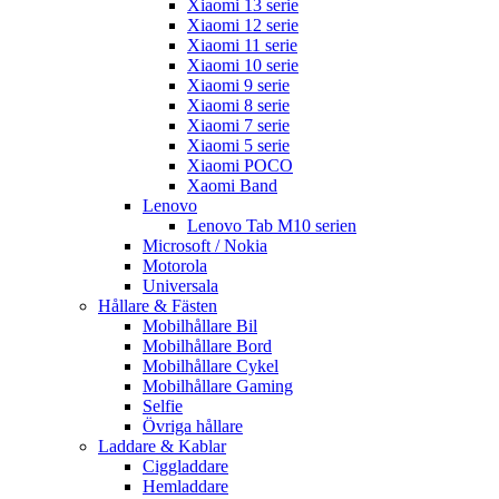
Xiaomi 13 serie
Xiaomi 12 serie
Xiaomi 11 serie
Xiaomi 10 serie
Xiaomi 9 serie
Xiaomi 8 serie
Xiaomi 7 serie
Xiaomi 5 serie
Xiaomi POCO
Xaomi Band
Lenovo
Lenovo Tab M10 serien
Microsoft / Nokia
Motorola
Universala
Hållare & Fästen
Mobilhållare Bil
Mobilhållare Bord
Mobilhållare Cykel
Mobilhållare Gaming
Selfie
Övriga hållare
Laddare & Kablar
Ciggladdare
Hemladdare