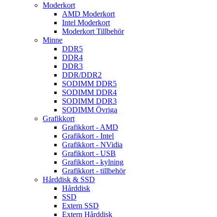
Moderkort
AMD Moderkort
Intel Moderkort
Moderkort Tillbehör
Minne
DDR5
DDR4
DDR3
DDR/DDR2
SODIMM DDR5
SODIMM DDR4
SODIMM DDR3
SODIMM Övriga
Grafikkort
Grafikkort - AMD
Grafikkort - Intel
Grafikkort - NVidia
Grafikkort - USB
Grafikkort - kylning
Grafikkort - tillbehör
Hårddisk & SSD
Hårddisk
SSD
Extern SSD
Extern Hårddisk