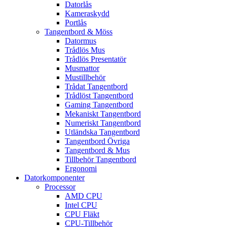
Datorlås
Kameraskydd
Portlås
Tangentbord & Möss
Datormus
Trådlös Mus
Trådlös Presentatör
Musmattor
Mustillbehör
Trådat Tangentbord
Trådlöst Tangentbord
Gaming Tangentbord
Mekaniskt Tangentbord
Numeriskt Tangentbord
Utländska Tangentbord
Tangentbord Övriga
Tangentbord & Mus
Tillbehör Tangentbord
Ergonomi
Datorkomponenter
Processor
AMD CPU
Intel CPU
CPU Fläkt
CPU-Tillbehör