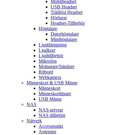
Mobilheadset
USB Headset
Trådlöst Headset
Hörlurar
Headset-Tillbehör
Högtalare
Datorhögtalare
Minihögtalare
Ljuddämpning
Ljudkort
Ljudtillbehör
Mikrofon
Mottagare/Sändare
Ritbord
Webkamera
Minneskort & USB Minne
Minneskort
Minneskortläsare
USB Minne
NAS
NAS-servrar
NAS tillbehör
Nätverk
Accesspunkt
Antenner