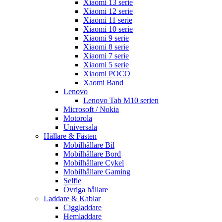
Xiaomi 13 serie
Xiaomi 12 serie
Xiaomi 11 serie
Xiaomi 10 serie
Xiaomi 9 serie
Xiaomi 8 serie
Xiaomi 7 serie
Xiaomi 5 serie
Xiaomi POCO
Xaomi Band
Lenovo
Lenovo Tab M10 serien
Microsoft / Nokia
Motorola
Universala
Hållare & Fästen
Mobilhållare Bil
Mobilhållare Bord
Mobilhållare Cykel
Mobilhållare Gaming
Selfie
Övriga hållare
Laddare & Kablar
Ciggladdare
Hemladdare