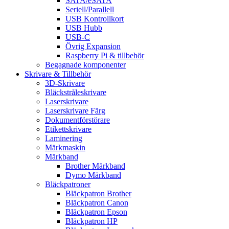
SATA/eSATA
Seriell/Parallell
USB Kontrollkort
USB Hubb
USB-C
Övrig Expansion
Raspberry Pi & tillbehör
Begagnade komponenter
Skrivare & Tillbehör
3D-Skrivare
Bläckstråleskrivare
Laserskrivare
Laserskrivare Färg
Dokumentförstörare
Etikettskrivare
Laminering
Märkmaskin
Märkband
Brother Märkband
Dymo Märkband
Bläckpatroner
Bläckpatron Brother
Bläckpatron Canon
Bläckpatron Epson
Bläckpatron HP