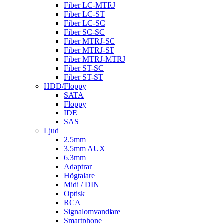
Fiber LC-MTRJ
Fiber LC-ST
Fiber LC-SC
Fiber SC-SC
Fiber MTRJ-SC
Fiber MTRJ-ST
Fiber MTRJ-MTRJ
Fiber ST-SC
Fiber ST-ST
HDD/Floppy
SATA
Floppy
IDE
SAS
Ljud
2.5mm
3.5mm AUX
6.3mm
Adaptrar
Högtalare
Midi / DIN
Optisk
RCA
Signalomvandlare
Smartphone