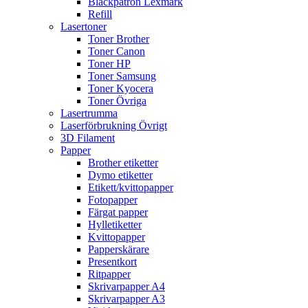
Bläckpatron Lexmark
Refill
Lasertoner
Toner Brother
Toner Canon
Toner HP
Toner Samsung
Toner Kyocera
Toner Övriga
Lasertrumma
Laserförbrukning Övrigt
3D Filament
Papper
Brother etiketter
Dymo etiketter
Etikett/kvittopapper
Fotopapper
Färgat papper
Hylletiketter
Kvittopapper
Papperskärare
Presentkort
Ritpapper
Skrivarpapper A4
Skrivarpapper A3