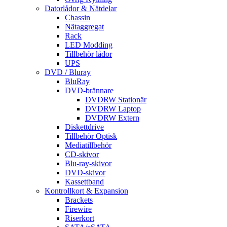
Datorlådor & Nätdelar
Chassin
Nätaggregat
Rack
LED Modding
Tillbehör lådor
UPS
DVD / Bluray
BluRay
DVD-brännare
DVDRW Stationär
DVDRW Laptop
DVDRW Extern
Diskettdrive
Tillbehör Optisk
Mediatillbehör
CD-skivor
Blu-ray-skivor
DVD-skivor
Kassettband
Kontrollkort & Expansion
Brackets
Firewire
Riserkort