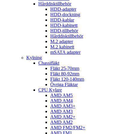
Hårddisktillbehör
HDD-adapter
HDD-dockning
HDD-kablar
HDD-kabinett
HDD-tillbehör
Hårddisktillbehör
M.2 adapter
M.2 kabinett
mSATA adapter
Kylning
Chassifläkt
Fläkt 25-70mm
Fläkt 80-92mm
Fläkt 120-140mm
Övriga Fläktar
CPU Kylare
AMD AM5
AMD AM4
AMD AM3+
AMD AM3
AMD AM2+
AMD AM2
AMD FM2/FM2+
AMD FM1