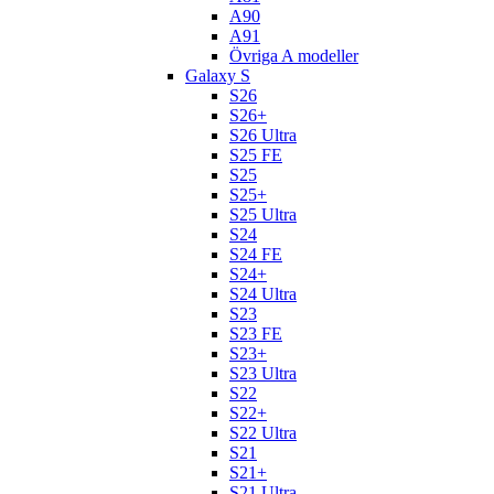
A90
A91
Övriga A modeller
Galaxy S
S26
S26+
S26 Ultra
S25 FE
S25
S25+
S25 Ultra
S24
S24 FE
S24+
S24 Ultra
S23
S23 FE
S23+
S23 Ultra
S22
S22+
S22 Ultra
S21
S21+
S21 Ultra