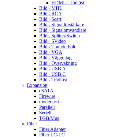
HDMI - Trådlöst
Bild - MHL
Bild - RCA
Bild - Scart
Bild - Signalförstärkare
Bild - Signalomvandlare
Bild - Splitter/Switch
Bild - SVideo
Bild - Thunderbolt
Bild - VGA
Bild - Vägguttag
Bild - Övervakning
Bild - USB A
Bild - USB C
Bild - Trådlöst
Expansion
eSATA
Firewire
moderkort
Parallell
Seriell
TGB/Mus
Fiber
Fiber Adapter
Fiber LC-LC