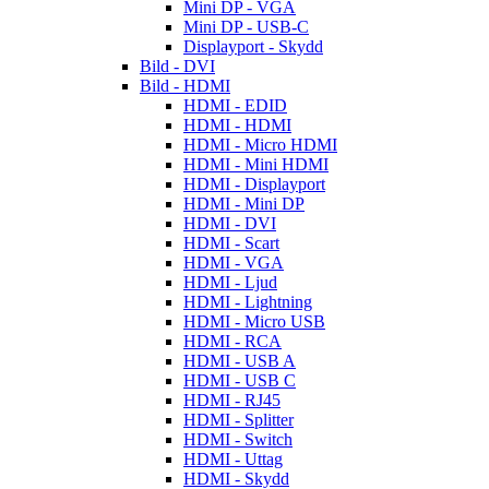
Mini DP - VGA
Mini DP - USB-C
Displayport - Skydd
Bild - DVI
Bild - HDMI
HDMI - EDID
HDMI - HDMI
HDMI - Micro HDMI
HDMI - Mini HDMI
HDMI - Displayport
HDMI - Mini DP
HDMI - DVI
HDMI - Scart
HDMI - VGA
HDMI - Ljud
HDMI - Lightning
HDMI - Micro USB
HDMI - RCA
HDMI - USB A
HDMI - USB C
HDMI - RJ45
HDMI - Splitter
HDMI - Switch
HDMI - Uttag
HDMI - Skydd