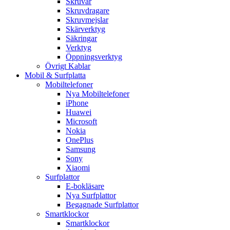
Skruvar
Skruvdragare
Skruvmejslar
Skärverktyg
Säkringar
Verktyg
Öppningsverktyg
Övrigt Kablar
Mobil & Surfplatta
Mobiltelefoner
Nya Mobiltelefoner
iPhone
Huawei
Microsoft
Nokia
OnePlus
Samsung
Sony
Xiaomi
Surfplattor
E-bokläsare
Nya Surfplattor
Begagnade Surfplattor
Smartklockor
Smartklockor