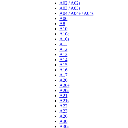
A02 / A02s
A03 / A03s
A04 / A04e / A04s
A06
A8
A10
A10e
A10s
A11
A12
A13
A14
A15
A16
A17
A20
A20e
A20s
A21
A21s
A22
A23
A26
A30
A30s