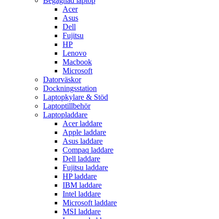
Begagnad laptop
Acer
Asus
Dell
Fujitsu
HP
Lenovo
Macbook
Microsoft
Datorväskor
Dockningsstation
Laptopkylare & Stöd
Laptoptillbehör
Laptopladdare
Acer laddare
Apple laddare
Asus laddare
Compaq laddare
Dell laddare
Fujitsu laddare
HP laddare
IBM laddare
Intel laddare
Microsoft laddare
MSI laddare