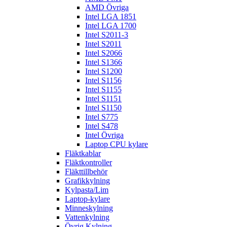
AMD Övriga
Intel LGA 1851
Intel LGA 1700
Intel S2011-3
Intel S2011
Intel S2066
Intel S1366
Intel S1200
Intel S1156
Intel S1155
Intel S1151
Intel S1150
Intel S775
Intel S478
Intel Övriga
Laptop CPU kylare
Fläktkablar
Fläktkontroller
Fläkttillbehör
Grafikkylning
Kylpasta/Lim
Laptop-kylare
Minneskylning
Vattenkylning
Övrig Kylning