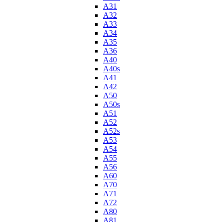
A31
A32
A33
A34
A35
A36
A40
A40s
A41
A42
A50
A50s
A51
A52
A52s
A53
A54
A55
A56
A60
A70
A71
A72
A80
A81