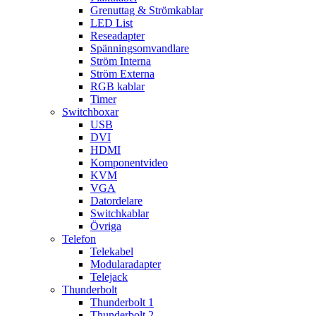
Grenuttag & Strömkablar
LED List
Reseadapter
Spänningsomvandlare
Ström Interna
Ström Externa
RGB kablar
Timer
Switchboxar
USB
DVI
HDMI
Komponentvideo
KVM
VGA
Datordelare
Switchkablar
Övriga
Telefon
Telekabel
Modularadapter
Telejack
Thunderbolt
Thunderbolt 1
Thunderbolt 2