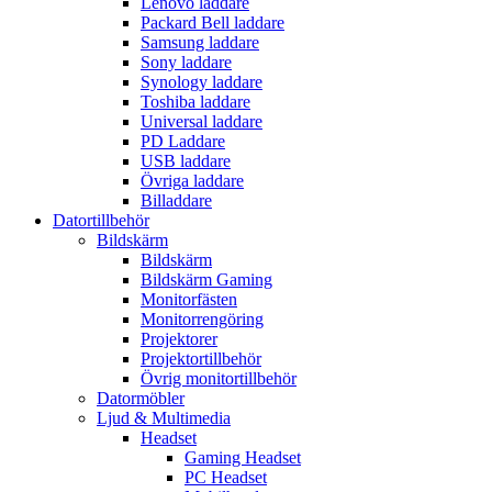
Lenovo laddare
Packard Bell laddare
Samsung laddare
Sony laddare
Synology laddare
Toshiba laddare
Universal laddare
PD Laddare
USB laddare
Övriga laddare
Billaddare
Datortillbehör
Bildskärm
Bildskärm
Bildskärm Gaming
Monitorfästen
Monitorrengöring
Projektorer
Projektortillbehör
Övrig monitortillbehör
Datormöbler
Ljud & Multimedia
Headset
Gaming Headset
PC Headset