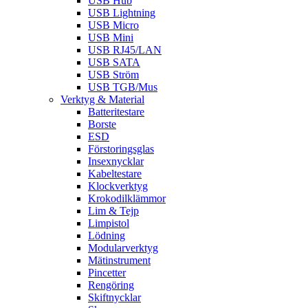
USB Hub
USB Lightning
USB Micro
USB Mini
USB RJ45/LAN
USB SATA
USB Ström
USB TGB/Mus
Verktyg & Material
Batteritestare
Borste
ESD
Förstoringsglas
Insexnycklar
Kabeltestare
Klockverktyg
Krokodilklämmor
Lim & Tejp
Limpistol
Lödning
Modularverktyg
Mätinstrument
Pincetter
Rengöring
Skiftnycklar