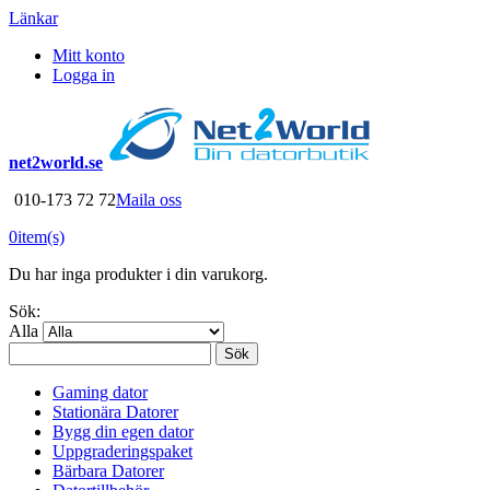
Länkar
Mitt konto
Logga in
net2world.se
010-173 72 72
Maila oss
0
item(s)
Du har inga produkter i din varukorg.
Sök:
Alla
Sök
Gaming dator
Stationära Datorer
Bygg din egen dator
Uppgraderingspaket
Bärbara Datorer