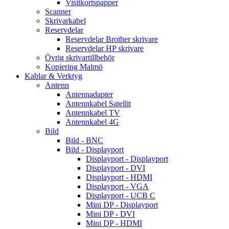
Visitkortspapper
Scanner
Skrivarkabel
Reservdelar
Reservdelar Brother skrivare
Reservdelar HP skrivare
Övrig skrivartillbehör
Kopiering Malmö
Kablar & Verktyg
Antenn
Antennadapter
Antennkabel Satellit
Antennkabel TV
Antennkabel 4G
Bild
Bild - BNC
Bild - Displayport
Displayport - Displayport
Displayport - DVI
Displayport - HDMI
Displayport - VGA
Displayport - UCB C
Mini DP - Displayport
Mini DP - DVI
Mini DP - HDMI