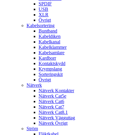
SPDIF
USB
XLR
Övrigt
Kabelsortering
Buntband
Kabeldiken
Kabelkanal
Kabelklammer
Kabelsamlare
Kardborr
Kontaktskydd
Krympslang
Sorteringskit
Övrigt
Nätverk
Nätverk Kontakter
Nätverk Cat5e
Nätverk Cat6
Nätverk Cat7
Nätverk Cat8.1
Nätverk Vägguttag
Nätverk Övrigt
Ström
Fläktkabel