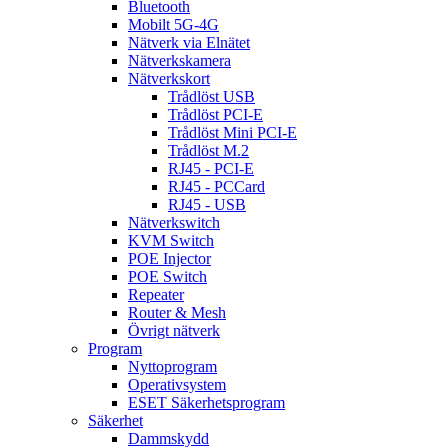
Bluetooth
Mobilt 5G-4G
Nätverk via Elnätet
Nätverkskamera
Nätverkskort
Trådlöst USB
Trådlöst PCI-E
Trådlöst Mini PCI-E
Trådlöst M.2
RJ45 - PCI-E
RJ45 - PCCard
RJ45 - USB
Nätverkswitch
KVM Switch
POE Injector
POE Switch
Repeater
Router & Mesh
Övrigt nätverk
Program
Nyttoprogram
Operativsystem
ESET Säkerhetsprogram
Säkerhet
Dammskydd