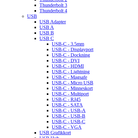
Thunderbolt 3
Thunderbolt 4
USB
USB Adapter
USB A
USB B
USB C
USB-C - 3.5mm
USB-C - Displayport
USB-C - Dockning
USB-C - DVI
USB-C - HDMI
USB-C - Lightning
USB-C - Magsafe
USB-C - Micro USB
USB-C - Minneskort
USB-C - Multiport
USB-C - RJ45
USB-C - SATA
USB-C - USB-A
USB-C - USB-B
USB-C - USB-C
USB-C - VGA
USB Grafikkort