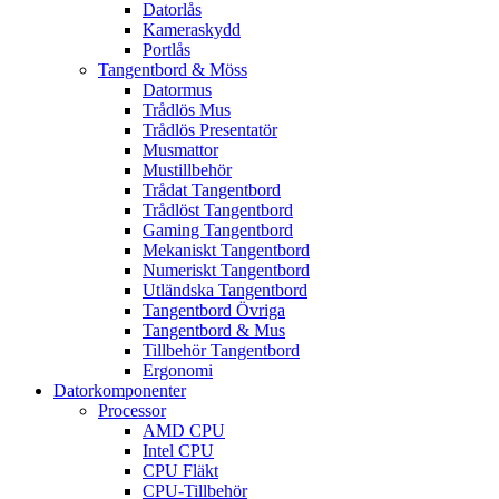
Datorlås
Kameraskydd
Portlås
Tangentbord & Möss
Datormus
Trådlös Mus
Trådlös Presentatör
Musmattor
Mustillbehör
Trådat Tangentbord
Trådlöst Tangentbord
Gaming Tangentbord
Mekaniskt Tangentbord
Numeriskt Tangentbord
Utländska Tangentbord
Tangentbord Övriga
Tangentbord & Mus
Tillbehör Tangentbord
Ergonomi
Datorkomponenter
Processor
AMD CPU
Intel CPU
CPU Fläkt
CPU-Tillbehör