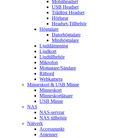
Mobilheadset
USB Headset
Trådlöst Headset
Hörlurar
Headset-Tillbehör
Högtalare
Datorhögtalare
Minihögtalare
Ljuddämpning
Ljudkort
Ljudtillbehör
Mikrofon
Mottagare/Sändare
Ritbord
Webkamera
Minneskort & USB Minne
Minneskort
Minneskortläsare
USB Minne
NAS
NAS-servrar
NAS tillbehör
Nätverk
Accesspunkt
Antenner