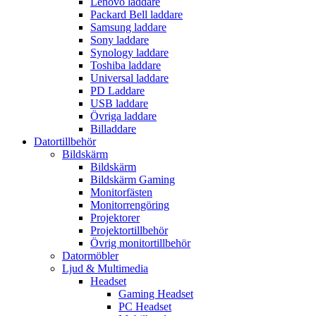
Lenovo laddare
Packard Bell laddare
Samsung laddare
Sony laddare
Synology laddare
Toshiba laddare
Universal laddare
PD Laddare
USB laddare
Övriga laddare
Billaddare
Datortillbehör
Bildskärm
Bildskärm
Bildskärm Gaming
Monitorfästen
Monitorrengöring
Projektorer
Projektortillbehör
Övrig monitortillbehör
Datormöbler
Ljud & Multimedia
Headset
Gaming Headset
PC Headset