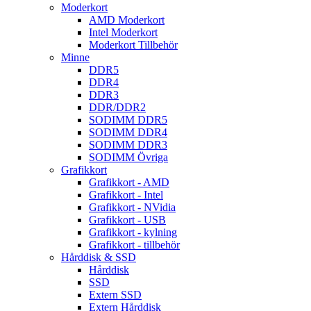
Moderkort
AMD Moderkort
Intel Moderkort
Moderkort Tillbehör
Minne
DDR5
DDR4
DDR3
DDR/DDR2
SODIMM DDR5
SODIMM DDR4
SODIMM DDR3
SODIMM Övriga
Grafikkort
Grafikkort - AMD
Grafikkort - Intel
Grafikkort - NVidia
Grafikkort - USB
Grafikkort - kylning
Grafikkort - tillbehör
Hårddisk & SSD
Hårddisk
SSD
Extern SSD
Extern Hårddisk