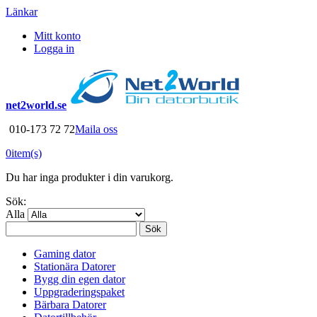
Länkar
Mitt konto
Logga in
net2world.se
010-173 72 72
Maila oss
0
item(s)
Du har inga produkter i din varukorg.
Sök:
Alla
Sök
Gaming dator
Stationära Datorer
Bygg din egen dator
Uppgraderingspaket
Bärbara Datorer