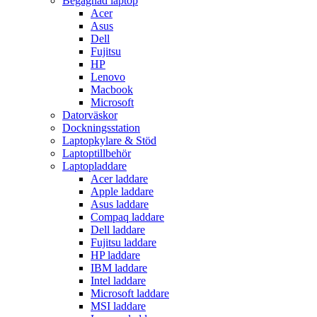
Begagnad laptop
Acer
Asus
Dell
Fujitsu
HP
Lenovo
Macbook
Microsoft
Datorväskor
Dockningsstation
Laptopkylare & Stöd
Laptoptillbehör
Laptopladdare
Acer laddare
Apple laddare
Asus laddare
Compaq laddare
Dell laddare
Fujitsu laddare
HP laddare
IBM laddare
Intel laddare
Microsoft laddare
MSI laddare