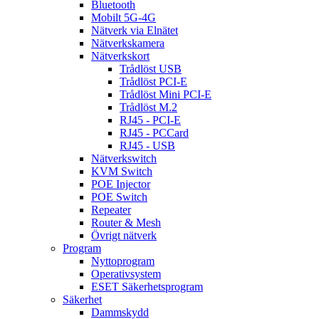
Bluetooth
Mobilt 5G-4G
Nätverk via Elnätet
Nätverkskamera
Nätverkskort
Trådlöst USB
Trådlöst PCI-E
Trådlöst Mini PCI-E
Trådlöst M.2
RJ45 - PCI-E
RJ45 - PCCard
RJ45 - USB
Nätverkswitch
KVM Switch
POE Injector
POE Switch
Repeater
Router & Mesh
Övrigt nätverk
Program
Nyttoprogram
Operativsystem
ESET Säkerhetsprogram
Säkerhet
Dammskydd