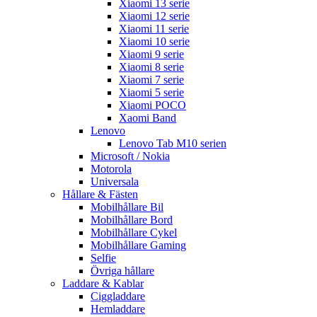
Xiaomi 13 serie
Xiaomi 12 serie
Xiaomi 11 serie
Xiaomi 10 serie
Xiaomi 9 serie
Xiaomi 8 serie
Xiaomi 7 serie
Xiaomi 5 serie
Xiaomi POCO
Xaomi Band
Lenovo
Lenovo Tab M10 serien
Microsoft / Nokia
Motorola
Universala
Hållare & Fästen
Mobilhållare Bil
Mobilhållare Bord
Mobilhållare Cykel
Mobilhållare Gaming
Selfie
Övriga hållare
Laddare & Kablar
Ciggladdare
Hemladdare