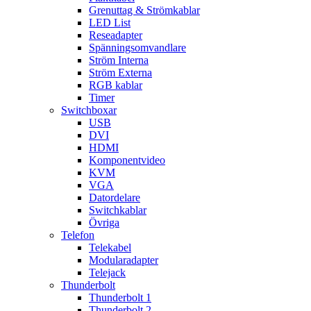
Grenuttag & Strömkablar
LED List
Reseadapter
Spänningsomvandlare
Ström Interna
Ström Externa
RGB kablar
Timer
Switchboxar
USB
DVI
HDMI
Komponentvideo
KVM
VGA
Datordelare
Switchkablar
Övriga
Telefon
Telekabel
Modularadapter
Telejack
Thunderbolt
Thunderbolt 1
Thunderbolt 2