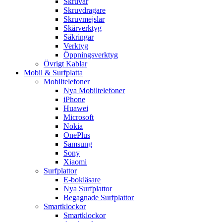
Skruvar
Skruvdragare
Skruvmejslar
Skärverktyg
Säkringar
Verktyg
Öppningsverktyg
Övrigt Kablar
Mobil & Surfplatta
Mobiltelefoner
Nya Mobiltelefoner
iPhone
Huawei
Microsoft
Nokia
OnePlus
Samsung
Sony
Xiaomi
Surfplattor
E-bokläsare
Nya Surfplattor
Begagnade Surfplattor
Smartklockor
Smartklockor