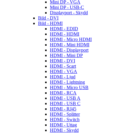
Mini DP - VGA
Mini DP - USB-C
Displayport - Skydd
Bild - DVI
Bild - HDMI
HDMI - EDID
HDMI - HDMI
HDMI - Micro HDMI
HDMI - Mini HDMI
HDMI - Displayport
HDMI - Mini DP
HDMI - DVI
HDMI - Scart
HDMI - VGA
HDMI - Ljud
HDMI - Lightning
HDMI - Micro USB
HDMI - RCA
HDMI - USB A
HDMI - USB C
HDMI - RJ45
HDMI - Splitter
HDMI - Switch
HDMI - Uttag
HDMI - Skydd