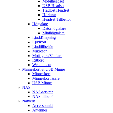
Mobilheadset
USB Headset
Trådlöst Headset
Hörlurar
Headset-Tillbehör
Högtalare
Datorhögtalare
Minihögtalare
Ljuddämpning
Ljudkort
Ljudtillbehör
Mikrofon
Mottagare/Sändare
Ritbord
Webkamera
Minneskort & USB Minne
Minneskort
Minneskortläsare
USB Minne
NAS
NAS-servrar
NAS tillbehör
Nätverk
Accesspunkt
Antenner