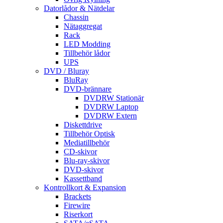
Datorlådor & Nätdelar
Chassin
Nätaggregat
Rack
LED Modding
Tillbehör lådor
UPS
DVD / Bluray
BluRay
DVD-brännare
DVDRW Stationär
DVDRW Laptop
DVDRW Extern
Diskettdrive
Tillbehör Optisk
Mediatillbehör
CD-skivor
Blu-ray-skivor
DVD-skivor
Kassettband
Kontrollkort & Expansion
Brackets
Firewire
Riserkort