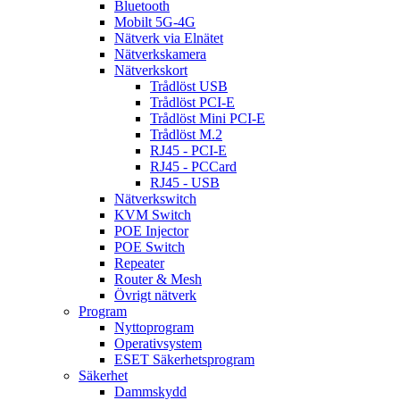
Bluetooth
Mobilt 5G-4G
Nätverk via Elnätet
Nätverkskamera
Nätverkskort
Trådlöst USB
Trådlöst PCI-E
Trådlöst Mini PCI-E
Trådlöst M.2
RJ45 - PCI-E
RJ45 - PCCard
RJ45 - USB
Nätverkswitch
KVM Switch
POE Injector
POE Switch
Repeater
Router & Mesh
Övrigt nätverk
Program
Nyttoprogram
Operativsystem
ESET Säkerhetsprogram
Säkerhet
Dammskydd