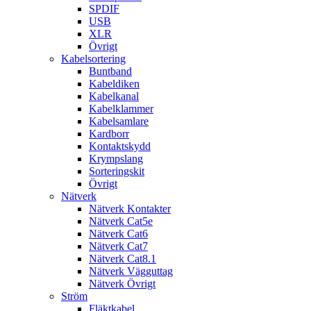
SPDIF
USB
XLR
Övrigt
Kabelsortering
Buntband
Kabeldiken
Kabelkanal
Kabelklammer
Kabelsamlare
Kardborr
Kontaktskydd
Krympslang
Sorteringskit
Övrigt
Nätverk
Nätverk Kontakter
Nätverk Cat5e
Nätverk Cat6
Nätverk Cat7
Nätverk Cat8.1
Nätverk Vägguttag
Nätverk Övrigt
Ström
Fläktkabel