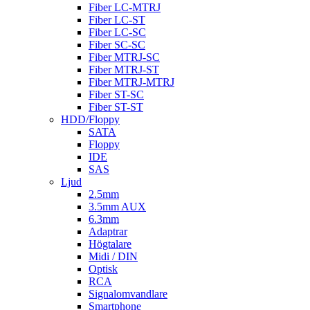
Fiber LC-MTRJ
Fiber LC-ST
Fiber LC-SC
Fiber SC-SC
Fiber MTRJ-SC
Fiber MTRJ-ST
Fiber MTRJ-MTRJ
Fiber ST-SC
Fiber ST-ST
HDD/Floppy
SATA
Floppy
IDE
SAS
Ljud
2.5mm
3.5mm AUX
6.3mm
Adaptrar
Högtalare
Midi / DIN
Optisk
RCA
Signalomvandlare
Smartphone