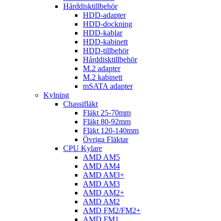
Hårddisktillbehör
HDD-adapter
HDD-dockning
HDD-kablar
HDD-kabinett
HDD-tillbehör
Hårddisktillbehör
M.2 adapter
M.2 kabinett
mSATA adapter
Kylning
Chassifläkt
Fläkt 25-70mm
Fläkt 80-92mm
Fläkt 120-140mm
Övriga Fläktar
CPU Kylare
AMD AM5
AMD AM4
AMD AM3+
AMD AM3
AMD AM2+
AMD AM2
AMD FM2/FM2+
AMD FM1