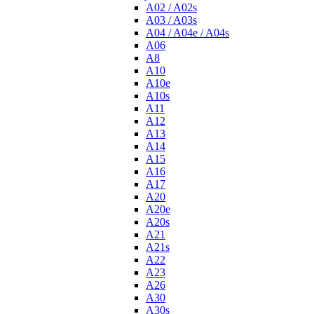
A02 / A02s
A03 / A03s
A04 / A04e / A04s
A06
A8
A10
A10e
A10s
A11
A12
A13
A14
A15
A16
A17
A20
A20e
A20s
A21
A21s
A22
A23
A26
A30
A30s