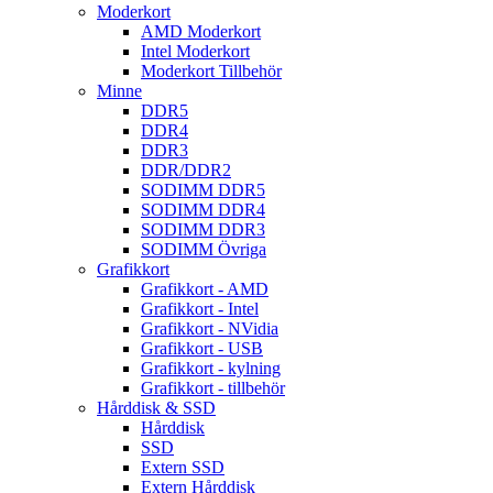
Moderkort
AMD Moderkort
Intel Moderkort
Moderkort Tillbehör
Minne
DDR5
DDR4
DDR3
DDR/DDR2
SODIMM DDR5
SODIMM DDR4
SODIMM DDR3
SODIMM Övriga
Grafikkort
Grafikkort - AMD
Grafikkort - Intel
Grafikkort - NVidia
Grafikkort - USB
Grafikkort - kylning
Grafikkort - tillbehör
Hårddisk & SSD
Hårddisk
SSD
Extern SSD
Extern Hårddisk