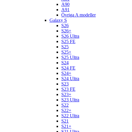
A90
A91
Övriga A modeller
Galaxy S
S26
S26+
S26 Ultra
S25 FE
S25
S25+
S25 Ultra
S24
S24 FE
S24+
S24 Ultra
S23
S23 FE
S23+
S23 Ultra
S22
S22+
S22 Ultra
S21
S21+
S21 Ultra