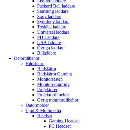
Lenovo laddare
Packard Bell laddare
Samsung laddare
Sony laddare
Synology laddare
Toshiba laddare
Universal laddare
PD Laddare
USB laddare
Övriga laddare
Billaddare
Datortillbehör
Bildskärm
Bildskärm
Bildskärm Gaming
Monitorfästen
Monitorrengöring
Projektorer
Projektortillbehör
Övrig monitortillbehör
Datormöbler
Ljud & Multimedia
Headset
Gaming Headset
PC Headset