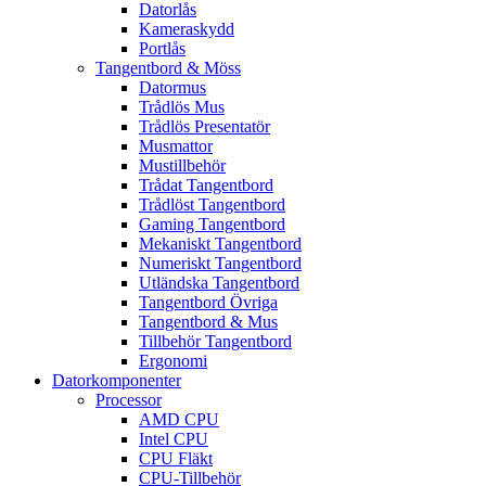
Datorlås
Kameraskydd
Portlås
Tangentbord & Möss
Datormus
Trådlös Mus
Trådlös Presentatör
Musmattor
Mustillbehör
Trådat Tangentbord
Trådlöst Tangentbord
Gaming Tangentbord
Mekaniskt Tangentbord
Numeriskt Tangentbord
Utländska Tangentbord
Tangentbord Övriga
Tangentbord & Mus
Tillbehör Tangentbord
Ergonomi
Datorkomponenter
Processor
AMD CPU
Intel CPU
CPU Fläkt
CPU-Tillbehör