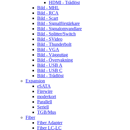
HDMI - Trådlöst
Bild - MHL
Bild - RCA
Bild - Scart
Bild - Signalförstärkare
Bild - Signalomvandlare
Bild - Splitter/Switch
Bild - SVideo
Bild - Thunderbolt
Bild - VGA
Bild - Vägguttag
Bild - Övervakning
Bild - USB A
Bild - USB C
Bild - Trådlöst
Expansion
eSATA
Firewire
moderkort
Parallell
Seriell
TGB/Mus
Fiber
Fiber Adapter
Fiber LC-LC