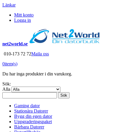
Länkar
Mitt konto
Logga in
net2world.se
010-173 72 72
Maila oss
0
item(s)
Du har inga produkter i din varukorg.
Sök:
Alla
Sök
Gaming dator
Stationära Datorer
Bygg din egen dator
Uppgraderingspaket
Bärbara Datorer