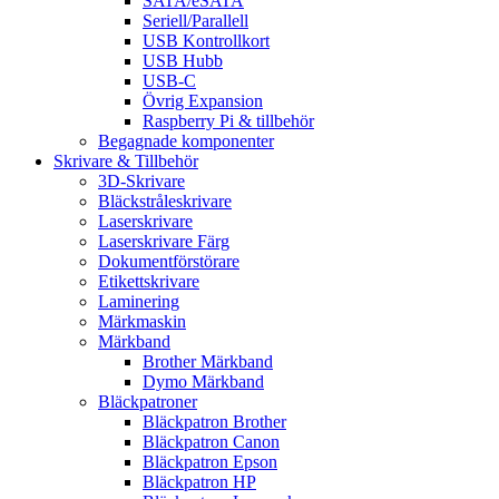
SATA/eSATA
Seriell/Parallell
USB Kontrollkort
USB Hubb
USB-C
Övrig Expansion
Raspberry Pi & tillbehör
Begagnade komponenter
Skrivare & Tillbehör
3D-Skrivare
Bläckstråleskrivare
Laserskrivare
Laserskrivare Färg
Dokumentförstörare
Etikettskrivare
Laminering
Märkmaskin
Märkband
Brother Märkband
Dymo Märkband
Bläckpatroner
Bläckpatron Brother
Bläckpatron Canon
Bläckpatron Epson
Bläckpatron HP