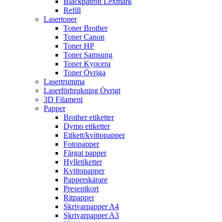
Bläckpatron Lexmark
Refill
Lasertoner
Toner Brother
Toner Canon
Toner HP
Toner Samsung
Toner Kyocera
Toner Övriga
Lasertrumma
Laserförbrukning Övrigt
3D Filament
Papper
Brother etiketter
Dymo etiketter
Etikett/kvittopapper
Fotopapper
Färgat papper
Hylletiketter
Kvittopapper
Papperskärare
Presentkort
Ritpapper
Skrivarpapper A4
Skrivarpapper A3