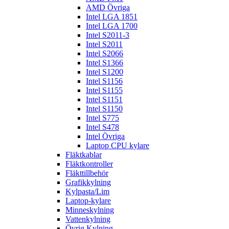
AMD Övriga
Intel LGA 1851
Intel LGA 1700
Intel S2011-3
Intel S2011
Intel S2066
Intel S1366
Intel S1200
Intel S1156
Intel S1155
Intel S1151
Intel S1150
Intel S775
Intel S478
Intel Övriga
Laptop CPU kylare
Fläktkablar
Fläktkontroller
Fläkttillbehör
Grafikkylning
Kylpasta/Lim
Laptop-kylare
Minneskylning
Vattenkylning
Övrig Kylning