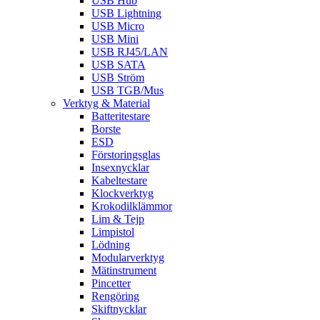
USB Hub
USB Lightning
USB Micro
USB Mini
USB RJ45/LAN
USB SATA
USB Ström
USB TGB/Mus
Verktyg & Material
Batteritestare
Borste
ESD
Förstoringsglas
Insexnycklar
Kabeltestare
Klockverktyg
Krokodilklämmor
Lim & Tejp
Limpistol
Lödning
Modularverktyg
Mätinstrument
Pincetter
Rengöring
Skiftnycklar