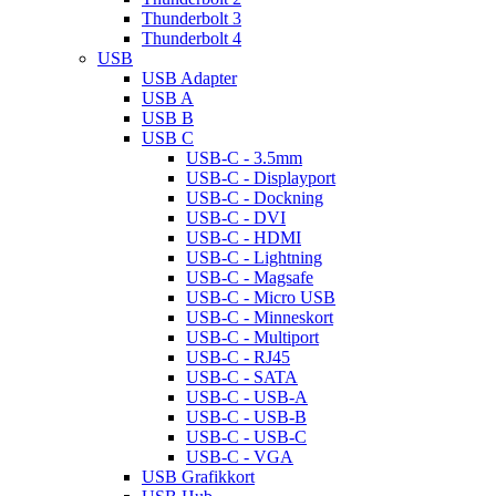
Thunderbolt 3
Thunderbolt 4
USB
USB Adapter
USB A
USB B
USB C
USB-C - 3.5mm
USB-C - Displayport
USB-C - Dockning
USB-C - DVI
USB-C - HDMI
USB-C - Lightning
USB-C - Magsafe
USB-C - Micro USB
USB-C - Minneskort
USB-C - Multiport
USB-C - RJ45
USB-C - SATA
USB-C - USB-A
USB-C - USB-B
USB-C - USB-C
USB-C - VGA
USB Grafikkort