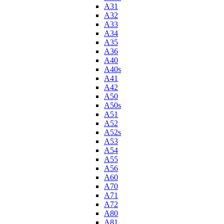
A31
A32
A33
A34
A35
A36
A40
A40s
A41
A42
A50
A50s
A51
A52
A52s
A53
A54
A55
A56
A60
A70
A71
A72
A80
A81