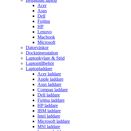
Begagnad laptop
Acer
Asus
Dell
Fujitsu
HP
Lenovo
Macbook
Microsoft
Datorväskor
Dockningsstation
Laptopkylare & Stöd
Laptoptillbehör
Laptopladdare
Acer laddare
Apple laddare
Asus laddare
Compaq laddare
Dell laddare
Fujitsu laddare
HP laddare
IBM laddare
Intel laddare
Microsoft laddare
MSI laddare