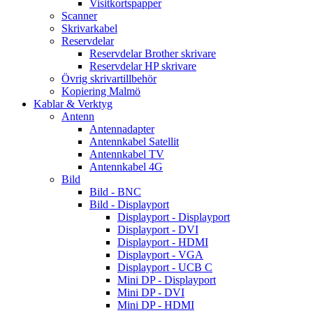
Visitkortspapper
Scanner
Skrivarkabel
Reservdelar
Reservdelar Brother skrivare
Reservdelar HP skrivare
Övrig skrivartillbehör
Kopiering Malmö
Kablar & Verktyg
Antenn
Antennadapter
Antennkabel Satellit
Antennkabel TV
Antennkabel 4G
Bild
Bild - BNC
Bild - Displayport
Displayport - Displayport
Displayport - DVI
Displayport - HDMI
Displayport - VGA
Displayport - UCB C
Mini DP - Displayport
Mini DP - DVI
Mini DP - HDMI