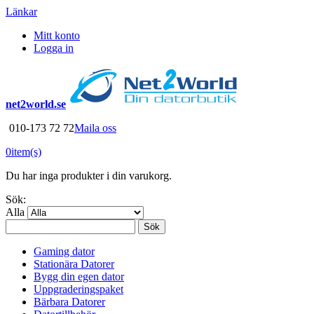
Länkar
Mitt konto
Logga in
net2world.se
010-173 72 72
Maila oss
0
item(s)
Du har inga produkter i din varukorg.
Sök:
Alla
Sök
Gaming dator
Stationära Datorer
Bygg din egen dator
Uppgraderingspaket
Bärbara Datorer