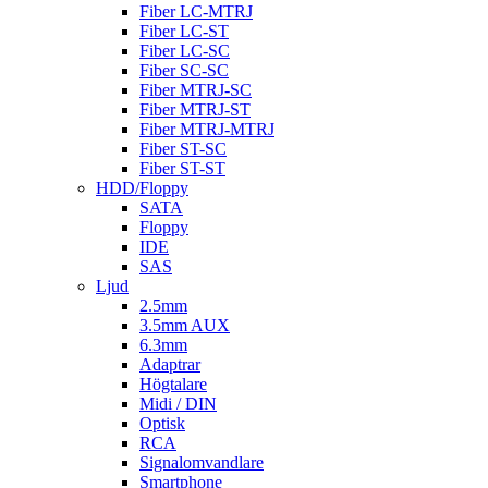
Fiber LC-MTRJ
Fiber LC-ST
Fiber LC-SC
Fiber SC-SC
Fiber MTRJ-SC
Fiber MTRJ-ST
Fiber MTRJ-MTRJ
Fiber ST-SC
Fiber ST-ST
HDD/Floppy
SATA
Floppy
IDE
SAS
Ljud
2.5mm
3.5mm AUX
6.3mm
Adaptrar
Högtalare
Midi / DIN
Optisk
RCA
Signalomvandlare
Smartphone