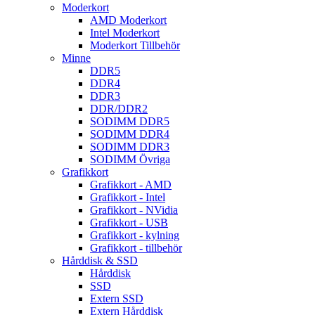
Moderkort
AMD Moderkort
Intel Moderkort
Moderkort Tillbehör
Minne
DDR5
DDR4
DDR3
DDR/DDR2
SODIMM DDR5
SODIMM DDR4
SODIMM DDR3
SODIMM Övriga
Grafikkort
Grafikkort - AMD
Grafikkort - Intel
Grafikkort - NVidia
Grafikkort - USB
Grafikkort - kylning
Grafikkort - tillbehör
Hårddisk & SSD
Hårddisk
SSD
Extern SSD
Extern Hårddisk