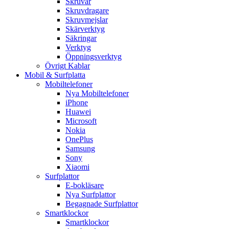
Skruvar
Skruvdragare
Skruvmejslar
Skärverktyg
Säkringar
Verktyg
Öppningsverktyg
Övrigt Kablar
Mobil & Surfplatta
Mobiltelefoner
Nya Mobiltelefoner
iPhone
Huawei
Microsoft
Nokia
OnePlus
Samsung
Sony
Xiaomi
Surfplattor
E-bokläsare
Nya Surfplattor
Begagnade Surfplattor
Smartklockor
Smartklockor