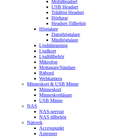
Mobilheadset
USB Headset
Trådlöst Headset
Hörlurar
Headset-Tillbehör
Högtalare
Datorhögtalare
Minihögtalare
Ljuddämpning
Ljudkort
Ljudtillbehör
Mikrofon
Mottagare/Sändare
Ritbord
Webkamera
Minneskort & USB Minne
Minneskort
Minneskortläsare
USB Minne
NAS
NAS-servrar
NAS tillbehör
Nätverk
Accesspunkt
Antenner