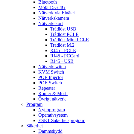
Bluetooth
Mobilt 5G-4G
Nätverk via Elnätet
Nätverkskamera
Nätverkskort
Trådlöst USB
Trådlöst PCI-E
Trådlöst Mini PCI-E
Trådlöst M.2
RJ45 - PCI-E
RJ45 - PCCard
RJ45 - USB
Nätverkswitch
KVM Switch
POE Injector
POE Switch
Repeater
Router & Mesh
Övrigt nätverk
Program
Nyttoprogram
Operativsystem
ESET Säkerhetsprogram
Säkerhet
Dammskydd