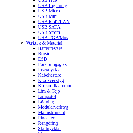
USB Hub
USB Lightning
USB Micro
USB Mini
USB RJ45/LAN
USB SATA
USB Ström
USB TGB/Mus
Verktyg & Material
Batteritestare
Borste
ESD
Förstoringsglas
Insexnycklar
Kabeltestare
Klockverktyg
Krokodilklämmor
Lim & Tejp
Limpistol
Lödning
Modularverktyg
Mätinstrument
Pincetter
Rengöring
Skiftnycklar