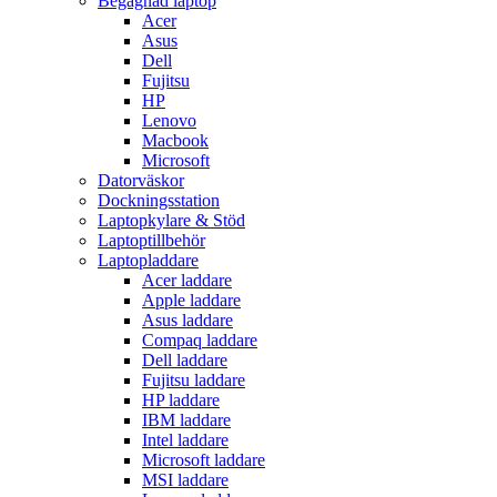
Begagnad laptop
Acer
Asus
Dell
Fujitsu
HP
Lenovo
Macbook
Microsoft
Datorväskor
Dockningsstation
Laptopkylare & Stöd
Laptoptillbehör
Laptopladdare
Acer laddare
Apple laddare
Asus laddare
Compaq laddare
Dell laddare
Fujitsu laddare
HP laddare
IBM laddare
Intel laddare
Microsoft laddare
MSI laddare