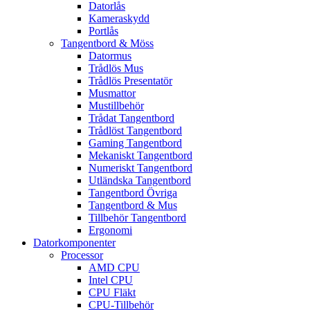
Datorlås
Kameraskydd
Portlås
Tangentbord & Möss
Datormus
Trådlös Mus
Trådlös Presentatör
Musmattor
Mustillbehör
Trådat Tangentbord
Trådlöst Tangentbord
Gaming Tangentbord
Mekaniskt Tangentbord
Numeriskt Tangentbord
Utländska Tangentbord
Tangentbord Övriga
Tangentbord & Mus
Tillbehör Tangentbord
Ergonomi
Datorkomponenter
Processor
AMD CPU
Intel CPU
CPU Fläkt
CPU-Tillbehör