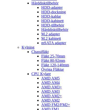
Hårddisktillbehör
HDD-adapter
HDD-dockning
HDD-kablar
HDD-kabinett
HDD-tillbehör
Hårddisktillbehör
M.2 adapter
M.2 kabinett
mSATA adapter
Kylning
Chassifläkt
Fläkt 25-70mm
Fläkt 80-92mm
Fläkt 120-140mm
Övriga Fläktar
CPU Kylare
AMD AM5
AMD AM4
AMD AM3+
AMD AM3
AMD AM2+
AMD AM2
AMD FM2/FM2+
AMD FM1