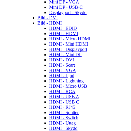
Mini DP - VGA
Mini DP - USB-C
Displayport - Skydd
Bild - DVI
Bild - HDMI
HDMI - EDID
HDMI - HDMI
HDMI - Micro HDMI
HDMI - Mini HDMI
HDMI - Displayport
HDMI - Mini DP
HDMI - DVI
HDMI - Scart
HDMI - VGA
HDMI - Ljud
HDMI - Lightning
HDMI - Micro USB
HDMI - RCA
HDMI - USB A
HDMI - USB C
HDMI - RJ45
HDMI - Splitter
HDMI - Switch
HDMI - Uttag
HDMI - Skydd