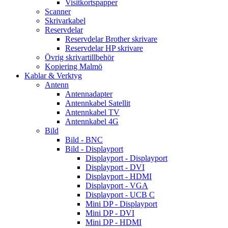
Visitkortspapper
Scanner
Skrivarkabel
Reservdelar
Reservdelar Brother skrivare
Reservdelar HP skrivare
Övrig skrivartillbehör
Kopiering Malmö
Kablar & Verktyg
Antenn
Antennadapter
Antennkabel Satellit
Antennkabel TV
Antennkabel 4G
Bild
Bild - BNC
Bild - Displayport
Displayport - Displayport
Displayport - DVI
Displayport - HDMI
Displayport - VGA
Displayport - UCB C
Mini DP - Displayport
Mini DP - DVI
Mini DP - HDMI