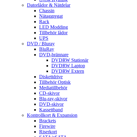
Datorlådor & Nätdelar
Chassin
Nätaggregat
Rack
LED Modding
Tillbehör lådor
UPS
DVD / Bluray
BluRay
DVD-brännare
DVDRW Stationär
DVDRW Laptop
DVDRW Extern
Diskettdrive
Tillbehör Optisk
Mediatillbehör
CD-skivor
Blu-ray-skivor
DVD-skivor
Kassettband
Kontrollkort & Expansion
Brackets
Firewire
Riserkort