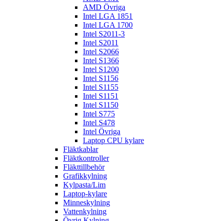
AMD Övriga
Intel LGA 1851
Intel LGA 1700
Intel S2011-3
Intel S2011
Intel S2066
Intel S1366
Intel S1200
Intel S1156
Intel S1155
Intel S1151
Intel S1150
Intel S775
Intel S478
Intel Övriga
Laptop CPU kylare
Fläktkablar
Fläktkontroller
Fläkttillbehör
Grafikkylning
Kylpasta/Lim
Laptop-kylare
Minneskylning
Vattenkylning
Övrig Kylning