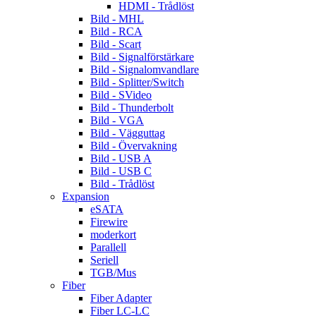
HDMI - Trådlöst
Bild - MHL
Bild - RCA
Bild - Scart
Bild - Signalförstärkare
Bild - Signalomvandlare
Bild - Splitter/Switch
Bild - SVideo
Bild - Thunderbolt
Bild - VGA
Bild - Vägguttag
Bild - Övervakning
Bild - USB A
Bild - USB C
Bild - Trådlöst
Expansion
eSATA
Firewire
moderkort
Parallell
Seriell
TGB/Mus
Fiber
Fiber Adapter
Fiber LC-LC