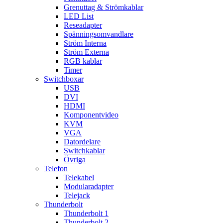
Grenuttag & Strömkablar
LED List
Reseadapter
Spänningsomvandlare
Ström Interna
Ström Externa
RGB kablar
Timer
Switchboxar
USB
DVI
HDMI
Komponentvideo
KVM
VGA
Datordelare
Switchkablar
Övriga
Telefon
Telekabel
Modularadapter
Telejack
Thunderbolt
Thunderbolt 1
Thunderbolt 2