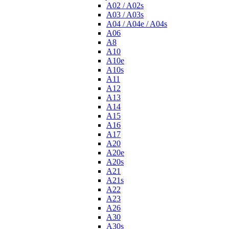
A02 / A02s
A03 / A03s
A04 / A04e / A04s
A06
A8
A10
A10e
A10s
A11
A12
A13
A14
A15
A16
A17
A20
A20e
A20s
A21
A21s
A22
A23
A26
A30
A30s