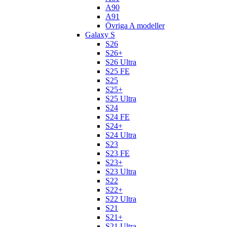
A90
A91
Övriga A modeller
Galaxy S
S26
S26+
S26 Ultra
S25 FE
S25
S25+
S25 Ultra
S24
S24 FE
S24+
S24 Ultra
S23
S23 FE
S23+
S23 Ultra
S22
S22+
S22 Ultra
S21
S21+
S21 Ultra