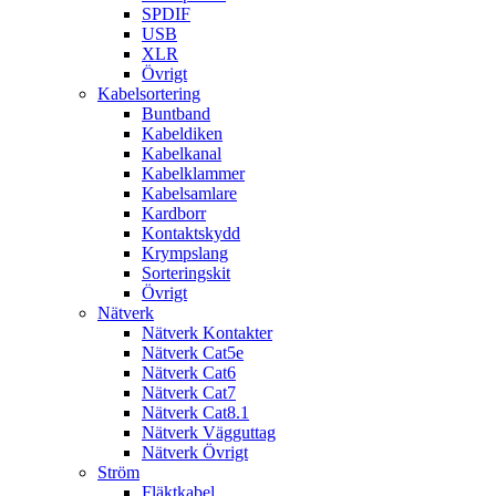
SPDIF
USB
XLR
Övrigt
Kabelsortering
Buntband
Kabeldiken
Kabelkanal
Kabelklammer
Kabelsamlare
Kardborr
Kontaktskydd
Krympslang
Sorteringskit
Övrigt
Nätverk
Nätverk Kontakter
Nätverk Cat5e
Nätverk Cat6
Nätverk Cat7
Nätverk Cat8.1
Nätverk Vägguttag
Nätverk Övrigt
Ström
Fläktkabel