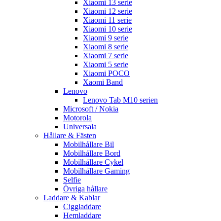
Xiaomi 13 serie
Xiaomi 12 serie
Xiaomi 11 serie
Xiaomi 10 serie
Xiaomi 9 serie
Xiaomi 8 serie
Xiaomi 7 serie
Xiaomi 5 serie
Xiaomi POCO
Xaomi Band
Lenovo
Lenovo Tab M10 serien
Microsoft / Nokia
Motorola
Universala
Hållare & Fästen
Mobilhållare Bil
Mobilhållare Bord
Mobilhållare Cykel
Mobilhållare Gaming
Selfie
Övriga hållare
Laddare & Kablar
Ciggladdare
Hemladdare