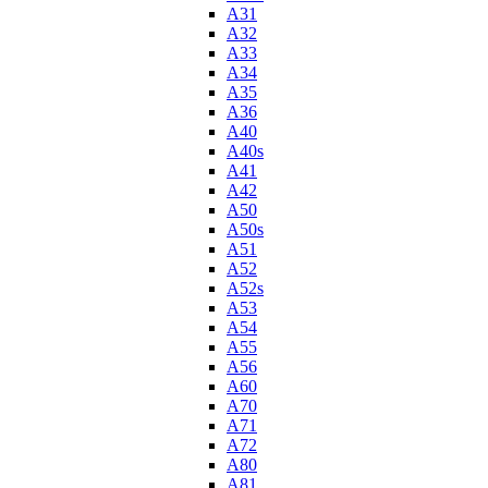
A31
A32
A33
A34
A35
A36
A40
A40s
A41
A42
A50
A50s
A51
A52
A52s
A53
A54
A55
A56
A60
A70
A71
A72
A80
A81