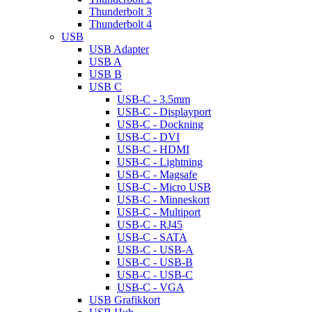
Thunderbolt 3
Thunderbolt 4
USB
USB Adapter
USB A
USB B
USB C
USB-C - 3.5mm
USB-C - Displayport
USB-C - Dockning
USB-C - DVI
USB-C - HDMI
USB-C - Lightning
USB-C - Magsafe
USB-C - Micro USB
USB-C - Minneskort
USB-C - Multiport
USB-C - RJ45
USB-C - SATA
USB-C - USB-A
USB-C - USB-B
USB-C - USB-C
USB-C - VGA
USB Grafikkort