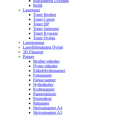
Bläckpatron Lexmark
Refill
Lasertoner
Toner Brother
Toner Canon
Toner HP
Toner Samsung
Toner Kyocera
Toner Övriga
Lasertrumma
Laserförbrukning Övrigt
3D Filament
Papper
Brother etiketter
Dymo etiketter
Etikett/kvittopapper
Fotopapper
Färgat papper
Hylletiketter
Kvittopapper
Papperskärare
Presentkort
Ritpapper
Skrivarpapper A4
Skrivarpapper A3