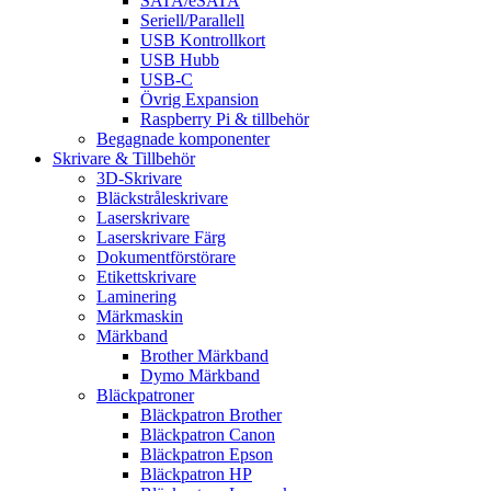
SATA/eSATA
Seriell/Parallell
USB Kontrollkort
USB Hubb
USB-C
Övrig Expansion
Raspberry Pi & tillbehör
Begagnade komponenter
Skrivare & Tillbehör
3D-Skrivare
Bläckstråleskrivare
Laserskrivare
Laserskrivare Färg
Dokumentförstörare
Etikettskrivare
Laminering
Märkmaskin
Märkband
Brother Märkband
Dymo Märkband
Bläckpatroner
Bläckpatron Brother
Bläckpatron Canon
Bläckpatron Epson
Bläckpatron HP