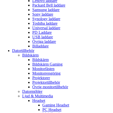
Lenovo laddare
Packard Bell laddare
Samsung laddare
Sony laddare
Synology laddare
Toshiba laddare
Universal laddare
PD Laddare
USB laddare
Övriga laddare
Billaddare
Datortillbehör
Bildskärm
Bildskärm
Bildskärm Gaming
Monitorfästen
Monitorrengöring
Projektorer
Projektortillbehör
Övrig monitortillbehör
Datormöbler
Ljud & Multimedia
Headset
Gaming Headset
PC Headset