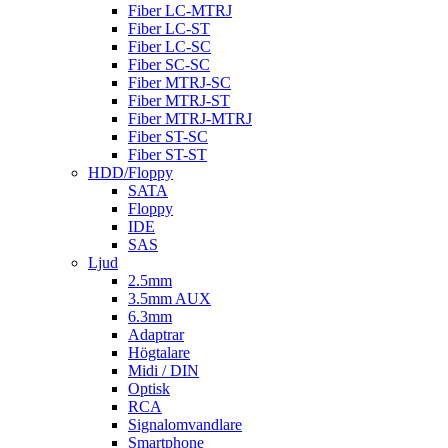
Fiber LC-MTRJ
Fiber LC-ST
Fiber LC-SC
Fiber SC-SC
Fiber MTRJ-SC
Fiber MTRJ-ST
Fiber MTRJ-MTRJ
Fiber ST-SC
Fiber ST-ST
HDD/Floppy
SATA
Floppy
IDE
SAS
Ljud
2.5mm
3.5mm AUX
6.3mm
Adaptrar
Högtalare
Midi / DIN
Optisk
RCA
Signalomvandlare
Smartphone