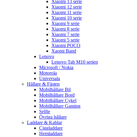
Xiaomi 13 serie
Xiaomi 12 serie
Xiaomi 11 serie
Xiaomi 10 serie
Xiaomi 9 serie
Xiaomi 8 serie
Xiaomi 7 serie
Xiaomi 5 serie
Xiaomi POCO
Xaomi Band
Lenovo
Lenovo Tab M10 serien
Microsoft / Nokia
Motorola
Universala
Hållare & Fästen
Mobilhållare Bil
Mobilhållare Bord
Mobilhållare Cykel
Mobilhållare Gaming
Selfie
Övriga hållare
Laddare & Kablar
Ciggladdare
Hemladdare