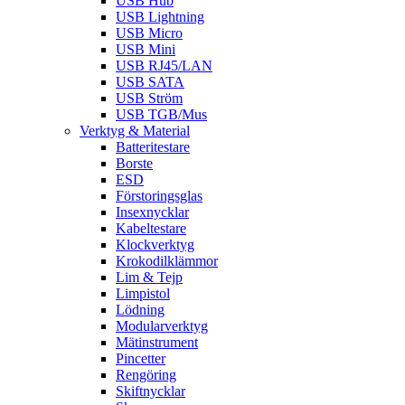
USB Hub
USB Lightning
USB Micro
USB Mini
USB RJ45/LAN
USB SATA
USB Ström
USB TGB/Mus
Verktyg & Material
Batteritestare
Borste
ESD
Förstoringsglas
Insexnycklar
Kabeltestare
Klockverktyg
Krokodilklämmor
Lim & Tejp
Limpistol
Lödning
Modularverktyg
Mätinstrument
Pincetter
Rengöring
Skiftnycklar