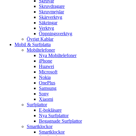
Skruvar
Skruvdragare
Skruvmejslar
Skärverktyg
Säkringar
Verktyg
Öppningsverktyg
Övrigt Kablar
Mobil & Surfplatta
Mobiltelefoner
Nya Mobiltelefoner
iPhone
Huawei
Microsoft
Nokia
OnePlus
Samsung
Sony
Xiaomi
Surfplattor
E-bokläsare
Nya Surfplattor
Begagnade Surfplattor
Smartklockor
Smartklockor