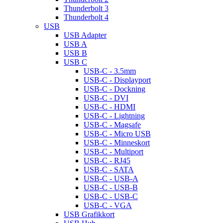
Thunderbolt 3
Thunderbolt 4
USB
USB Adapter
USB A
USB B
USB C
USB-C - 3.5mm
USB-C - Displayport
USB-C - Dockning
USB-C - DVI
USB-C - HDMI
USB-C - Lightning
USB-C - Magsafe
USB-C - Micro USB
USB-C - Minneskort
USB-C - Multiport
USB-C - RJ45
USB-C - SATA
USB-C - USB-A
USB-C - USB-B
USB-C - USB-C
USB-C - VGA
USB Grafikkort