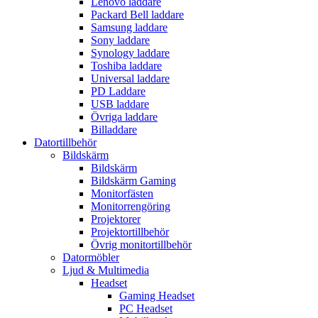
Lenovo laddare
Packard Bell laddare
Samsung laddare
Sony laddare
Synology laddare
Toshiba laddare
Universal laddare
PD Laddare
USB laddare
Övriga laddare
Billaddare
Datortillbehör
Bildskärm
Bildskärm
Bildskärm Gaming
Monitorfästen
Monitorrengöring
Projektorer
Projektortillbehör
Övrig monitortillbehör
Datormöbler
Ljud & Multimedia
Headset
Gaming Headset
PC Headset