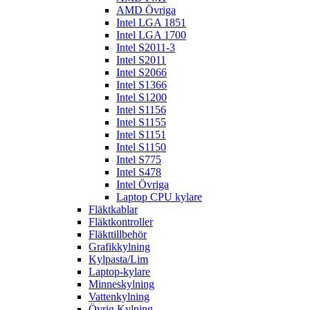
AMD Övriga
Intel LGA 1851
Intel LGA 1700
Intel S2011-3
Intel S2011
Intel S2066
Intel S1366
Intel S1200
Intel S1156
Intel S1155
Intel S1151
Intel S1150
Intel S775
Intel S478
Intel Övriga
Laptop CPU kylare
Fläktkablar
Fläktkontroller
Fläkttillbehör
Grafikkylning
Kylpasta/Lim
Laptop-kylare
Minneskylning
Vattenkylning
Övrig Kylning