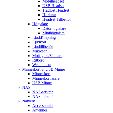
Mobilheadset
USB Headset
Trådlöst Headset
Hörlurar
Headset-Tillbehör
Högtalare
Datorhögtalare
Minihögtalare
Ljuddämpning
Ljudkort
Ljudtillbehör
Mikrofon
Mottagare/Sändare
Ritbord
Webkamera
Minneskort & USB Minne
Minneskort
Minneskortläsare
USB Minne
NAS
NAS-servrar
NAS tillbehör
Nätverk
Accesspunkt
Antenner