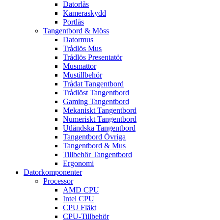
Datorlås
Kameraskydd
Portlås
Tangentbord & Möss
Datormus
Trådlös Mus
Trådlös Presentatör
Musmattor
Mustillbehör
Trådat Tangentbord
Trådlöst Tangentbord
Gaming Tangentbord
Mekaniskt Tangentbord
Numeriskt Tangentbord
Utländska Tangentbord
Tangentbord Övriga
Tangentbord & Mus
Tillbehör Tangentbord
Ergonomi
Datorkomponenter
Processor
AMD CPU
Intel CPU
CPU Fläkt
CPU-Tillbehör