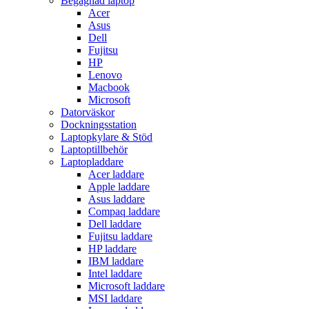
Begagnad laptop
Acer
Asus
Dell
Fujitsu
HP
Lenovo
Macbook
Microsoft
Datorväskor
Dockningsstation
Laptopkylare & Stöd
Laptoptillbehör
Laptopladdare
Acer laddare
Apple laddare
Asus laddare
Compaq laddare
Dell laddare
Fujitsu laddare
HP laddare
IBM laddare
Intel laddare
Microsoft laddare
MSI laddare