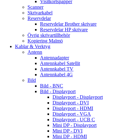
Visitkortspapper
Scanner
Skrivarkabel
Reservdelar
Reservdelar Brother skrivare
Reservdelar HP skrivare
Övrig skrivartillbehör
Kopiering Malmö
Kablar & Verktyg
Antenn
Antennadapter
Antennkabel Satellit
Antennkabel TV
Antennkabel 4G
Bild
Bild - BNC
Bild - Displayport
Displayport - Displayport
Displayport - DVI
Displayport - HDMI
Displayport - VGA
Displayport - UCB C
Mini DP - Displayport
Mini DP - DVI
Mini DP - HDMI