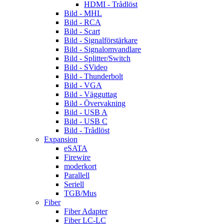
HDMI - Trådlöst
Bild - MHL
Bild - RCA
Bild - Scart
Bild - Signalförstärkare
Bild - Signalomvandlare
Bild - Splitter/Switch
Bild - SVideo
Bild - Thunderbolt
Bild - VGA
Bild - Vägguttag
Bild - Övervakning
Bild - USB A
Bild - USB C
Bild - Trådlöst
Expansion
eSATA
Firewire
moderkort
Parallell
Seriell
TGB/Mus
Fiber
Fiber Adapter
Fiber LC-LC