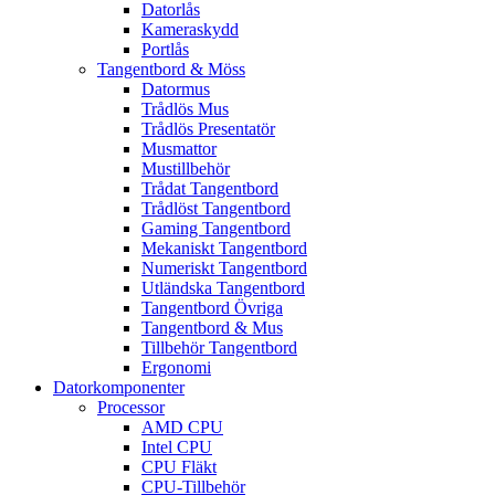
Datorlås
Kameraskydd
Portlås
Tangentbord & Möss
Datormus
Trådlös Mus
Trådlös Presentatör
Musmattor
Mustillbehör
Trådat Tangentbord
Trådlöst Tangentbord
Gaming Tangentbord
Mekaniskt Tangentbord
Numeriskt Tangentbord
Utländska Tangentbord
Tangentbord Övriga
Tangentbord & Mus
Tillbehör Tangentbord
Ergonomi
Datorkomponenter
Processor
AMD CPU
Intel CPU
CPU Fläkt
CPU-Tillbehör