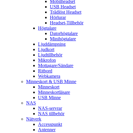
Mobilheadset
USB Headset
Trådlöst Headset
Hörlurar
Headset-Tillbehör
Högtalare
Datorhögtalare
Minihögtalare
Ljuddämpning
Ljudkort
Ljudtillbehör
Mikrofon
Mottagare/Sändare
Ritbord
Webkamera
Minneskort & USB Minne
Minneskort
Minneskortläsare
USB Minne
NAS
NAS-servrar
NAS tillbehör
Nätverk
Accesspunkt
Antenner