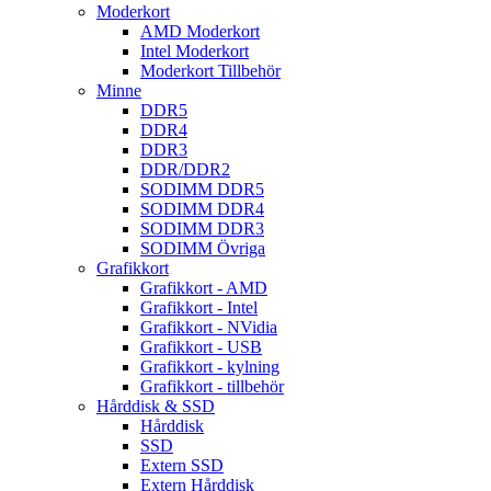
Moderkort
AMD Moderkort
Intel Moderkort
Moderkort Tillbehör
Minne
DDR5
DDR4
DDR3
DDR/DDR2
SODIMM DDR5
SODIMM DDR4
SODIMM DDR3
SODIMM Övriga
Grafikkort
Grafikkort - AMD
Grafikkort - Intel
Grafikkort - NVidia
Grafikkort - USB
Grafikkort - kylning
Grafikkort - tillbehör
Hårddisk & SSD
Hårddisk
SSD
Extern SSD
Extern Hårddisk