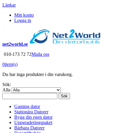
Länkar
Mitt konto
Logga in
net2world.se
010-173 72 72
Maila oss
0
item(s)
Du har inga produkter i din varukorg.
Sök:
Alla
Sök
Gaming dator
Stationära Datorer
Bygg din egen dator
Uppgraderingspaket
Bärbara Datorer