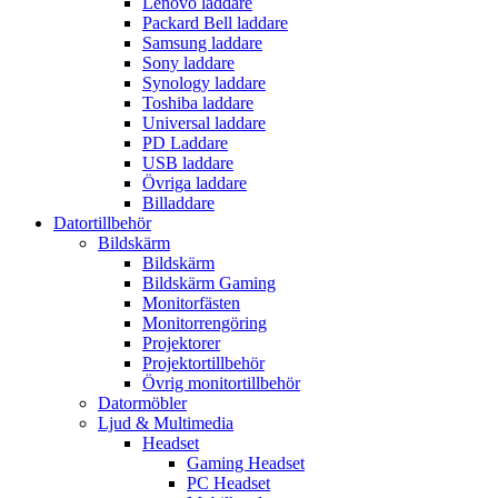
Lenovo laddare
Packard Bell laddare
Samsung laddare
Sony laddare
Synology laddare
Toshiba laddare
Universal laddare
PD Laddare
USB laddare
Övriga laddare
Billaddare
Datortillbehör
Bildskärm
Bildskärm
Bildskärm Gaming
Monitorfästen
Monitorrengöring
Projektorer
Projektortillbehör
Övrig monitortillbehör
Datormöbler
Ljud & Multimedia
Headset
Gaming Headset
PC Headset