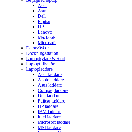
Begagnad laptop
Acer
Asus
Dell
Fujitsu
HP
Lenovo
Macbook
Microsoft
Datorväskor
Dockningsstation
Laptopkylare & Stöd
Laptoptillbehör
Laptopladdare
Acer laddare
Apple laddare
Asus laddare
Compaq laddare
Dell laddare
Fujitsu laddare
HP laddare
IBM laddare
Intel laddare
Microsoft laddare
MSI laddare