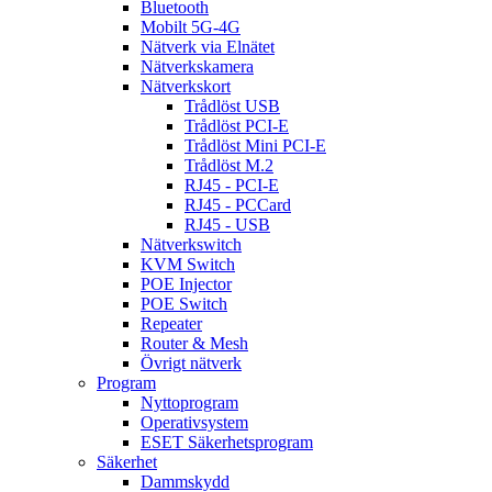
Bluetooth
Mobilt 5G-4G
Nätverk via Elnätet
Nätverkskamera
Nätverkskort
Trådlöst USB
Trådlöst PCI-E
Trådlöst Mini PCI-E
Trådlöst M.2
RJ45 - PCI-E
RJ45 - PCCard
RJ45 - USB
Nätverkswitch
KVM Switch
POE Injector
POE Switch
Repeater
Router & Mesh
Övrigt nätverk
Program
Nyttoprogram
Operativsystem
ESET Säkerhetsprogram
Säkerhet
Dammskydd