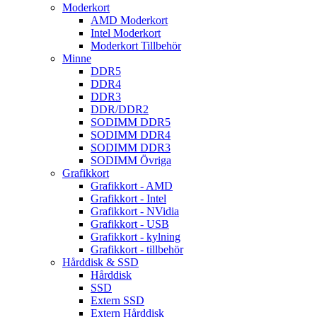
Moderkort
AMD Moderkort
Intel Moderkort
Moderkort Tillbehör
Minne
DDR5
DDR4
DDR3
DDR/DDR2
SODIMM DDR5
SODIMM DDR4
SODIMM DDR3
SODIMM Övriga
Grafikkort
Grafikkort - AMD
Grafikkort - Intel
Grafikkort - NVidia
Grafikkort - USB
Grafikkort - kylning
Grafikkort - tillbehör
Hårddisk & SSD
Hårddisk
SSD
Extern SSD
Extern Hårddisk