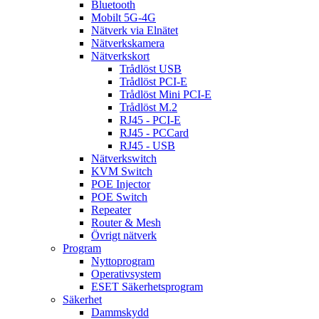
Bluetooth
Mobilt 5G-4G
Nätverk via Elnätet
Nätverkskamera
Nätverkskort
Trådlöst USB
Trådlöst PCI-E
Trådlöst Mini PCI-E
Trådlöst M.2
RJ45 - PCI-E
RJ45 - PCCard
RJ45 - USB
Nätverkswitch
KVM Switch
POE Injector
POE Switch
Repeater
Router & Mesh
Övrigt nätverk
Program
Nyttoprogram
Operativsystem
ESET Säkerhetsprogram
Säkerhet
Dammskydd