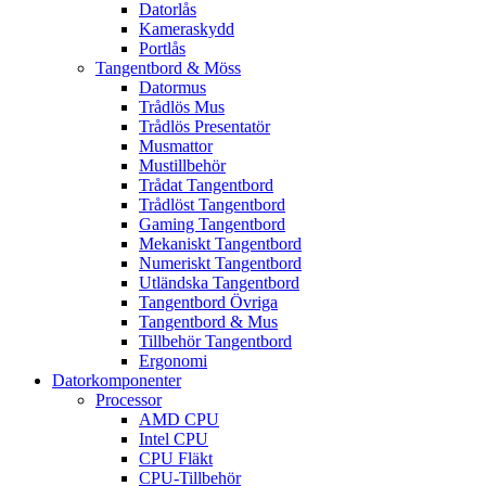
Datorlås
Kameraskydd
Portlås
Tangentbord & Möss
Datormus
Trådlös Mus
Trådlös Presentatör
Musmattor
Mustillbehör
Trådat Tangentbord
Trådlöst Tangentbord
Gaming Tangentbord
Mekaniskt Tangentbord
Numeriskt Tangentbord
Utländska Tangentbord
Tangentbord Övriga
Tangentbord & Mus
Tillbehör Tangentbord
Ergonomi
Datorkomponenter
Processor
AMD CPU
Intel CPU
CPU Fläkt
CPU-Tillbehör