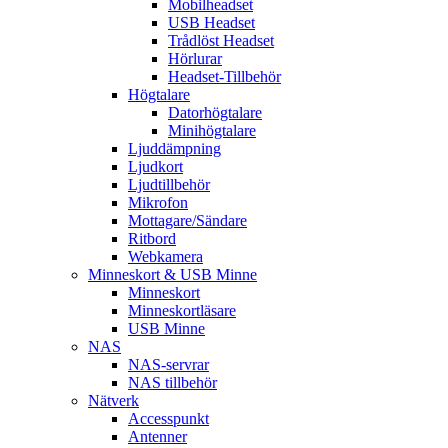
Mobilheadset
USB Headset
Trådlöst Headset
Hörlurar
Headset-Tillbehör
Högtalare
Datorhögtalare
Minihögtalare
Ljuddämpning
Ljudkort
Ljudtillbehör
Mikrofon
Mottagare/Sändare
Ritbord
Webkamera
Minneskort & USB Minne
Minneskort
Minneskortläsare
USB Minne
NAS
NAS-servrar
NAS tillbehör
Nätverk
Accesspunkt
Antenner