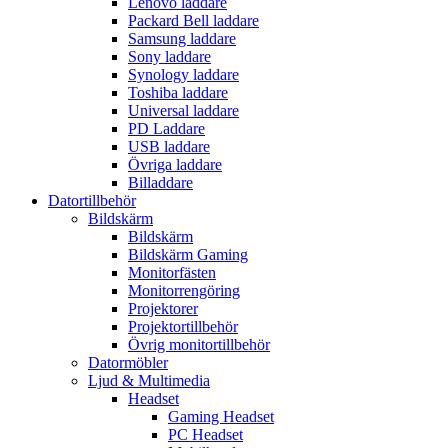
Lenovo laddare
Packard Bell laddare
Samsung laddare
Sony laddare
Synology laddare
Toshiba laddare
Universal laddare
PD Laddare
USB laddare
Övriga laddare
Billaddare
Datortillbehör
Bildskärm
Bildskärm
Bildskärm Gaming
Monitorfästen
Monitorrengöring
Projektorer
Projektortillbehör
Övrig monitortillbehör
Datormöbler
Ljud & Multimedia
Headset
Gaming Headset
PC Headset