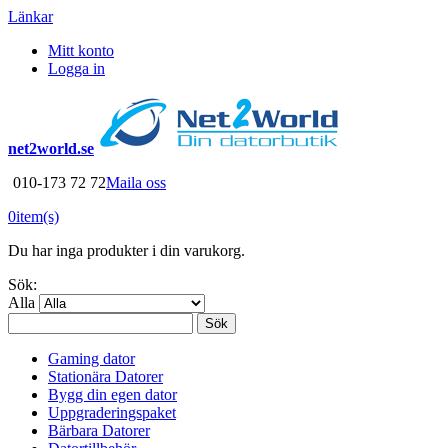
Länkar
Mitt konto
Logga in
net2world.se
010-173 72 72
Maila oss
0
item(s)
Du har inga produkter i din varukorg.
Sök:
Alla
Sök
Gaming dator
Stationära Datorer
Bygg din egen dator
Uppgraderingspaket
Bärbara Datorer