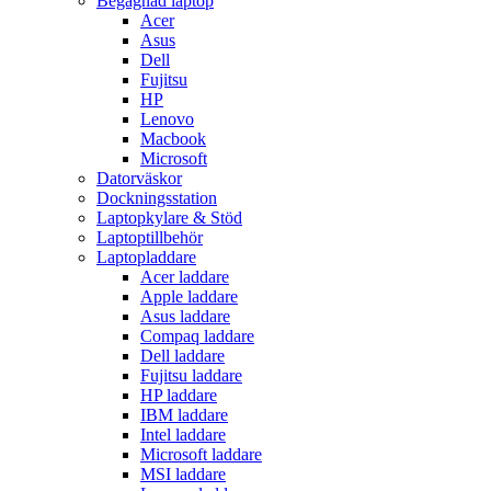
Begagnad laptop
Acer
Asus
Dell
Fujitsu
HP
Lenovo
Macbook
Microsoft
Datorväskor
Dockningsstation
Laptopkylare & Stöd
Laptoptillbehör
Laptopladdare
Acer laddare
Apple laddare
Asus laddare
Compaq laddare
Dell laddare
Fujitsu laddare
HP laddare
IBM laddare
Intel laddare
Microsoft laddare
MSI laddare