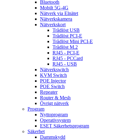
Bluetooth
Mobilt 5G-4G
Nätverk via Elnätet
Nätverkskamera
Nätverkskort
Trådlöst USB
Trådlöst PCI-E
Trådlöst Mini PCI-E
Trådlöst M.2
RJ45 - PCI-E
RJ45 - PCCard
RJ45 - USB
Nätverkswitch
KVM Switch
POE Injector
POE Switch
Repeater
Router & Mesh
Övrigt nätverk
Program
Nyttoprogram
Operativsystem
ESET Säkerhetsprogram
Säkerhet
Dammskydd