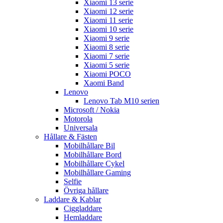
Xiaomi 13 serie
Xiaomi 12 serie
Xiaomi 11 serie
Xiaomi 10 serie
Xiaomi 9 serie
Xiaomi 8 serie
Xiaomi 7 serie
Xiaomi 5 serie
Xiaomi POCO
Xaomi Band
Lenovo
Lenovo Tab M10 serien
Microsoft / Nokia
Motorola
Universala
Hållare & Fästen
Mobilhållare Bil
Mobilhållare Bord
Mobilhållare Cykel
Mobilhållare Gaming
Selfie
Övriga hållare
Laddare & Kablar
Ciggladdare
Hemladdare