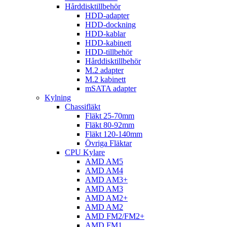
Hårddisktillbehör
HDD-adapter
HDD-dockning
HDD-kablar
HDD-kabinett
HDD-tillbehör
Hårddisktillbehör
M.2 adapter
M.2 kabinett
mSATA adapter
Kylning
Chassifläkt
Fläkt 25-70mm
Fläkt 80-92mm
Fläkt 120-140mm
Övriga Fläktar
CPU Kylare
AMD AM5
AMD AM4
AMD AM3+
AMD AM3
AMD AM2+
AMD AM2
AMD FM2/FM2+
AMD FM1