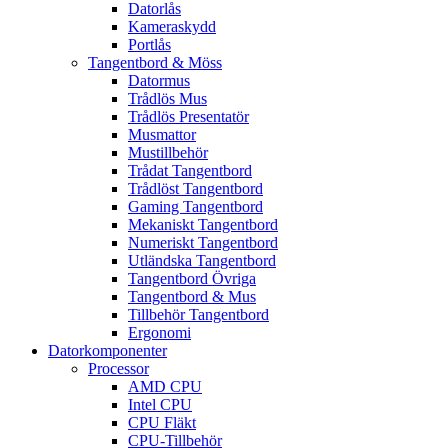
Datorlås
Kameraskydd
Portlås
Tangentbord & Möss
Datormus
Trådlös Mus
Trådlös Presentatör
Musmattor
Mustillbehör
Trådat Tangentbord
Trådlöst Tangentbord
Gaming Tangentbord
Mekaniskt Tangentbord
Numeriskt Tangentbord
Utländska Tangentbord
Tangentbord Övriga
Tangentbord & Mus
Tillbehör Tangentbord
Ergonomi
Datorkomponenter
Processor
AMD CPU
Intel CPU
CPU Fläkt
CPU-Tillbehör