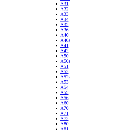
A31
A32
A33
A34
A35
A36
A40
A40s
A41
A42
A50
A50s
A51
A52
A52s
A53
A54
A55
A56
A60
A70
A71
A72
A80
A81