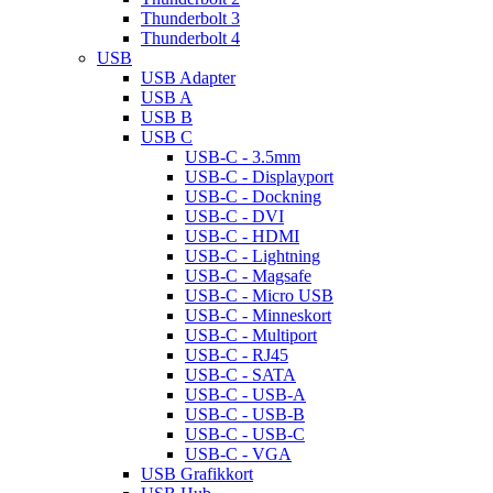
Thunderbolt 3
Thunderbolt 4
USB
USB Adapter
USB A
USB B
USB C
USB-C - 3.5mm
USB-C - Displayport
USB-C - Dockning
USB-C - DVI
USB-C - HDMI
USB-C - Lightning
USB-C - Magsafe
USB-C - Micro USB
USB-C - Minneskort
USB-C - Multiport
USB-C - RJ45
USB-C - SATA
USB-C - USB-A
USB-C - USB-B
USB-C - USB-C
USB-C - VGA
USB Grafikkort