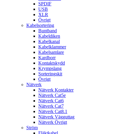
SPDIF
USB
XLR
Övrigt
Kabelsortering
Buntband
Kabeldiken
Kabelkanal
Kabelklammer
Kabelsamlare
Kardborr
Kontaktskydd
Krympslang
Sorteringskit
Övrigt
Nätverk
Nätverk Kontakter
Nätverk Cat5e
Nätverk Cat6
Nätverk Cat7
Nätverk Cat8.1
Nätverk Vägguttag
Nätverk Övrigt
Ström
Fläktkabel