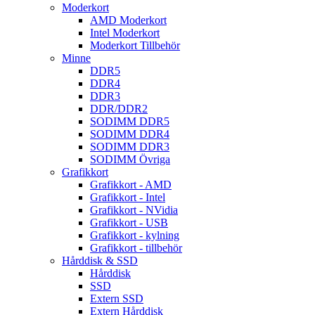
Moderkort
AMD Moderkort
Intel Moderkort
Moderkort Tillbehör
Minne
DDR5
DDR4
DDR3
DDR/DDR2
SODIMM DDR5
SODIMM DDR4
SODIMM DDR3
SODIMM Övriga
Grafikkort
Grafikkort - AMD
Grafikkort - Intel
Grafikkort - NVidia
Grafikkort - USB
Grafikkort - kylning
Grafikkort - tillbehör
Hårddisk & SSD
Hårddisk
SSD
Extern SSD
Extern Hårddisk