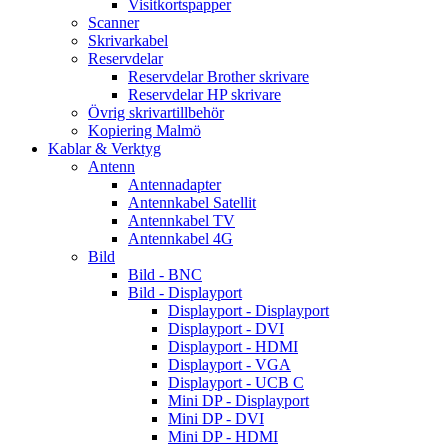
Visitkortspapper
Scanner
Skrivarkabel
Reservdelar
Reservdelar Brother skrivare
Reservdelar HP skrivare
Övrig skrivartillbehör
Kopiering Malmö
Kablar & Verktyg
Antenn
Antennadapter
Antennkabel Satellit
Antennkabel TV
Antennkabel 4G
Bild
Bild - BNC
Bild - Displayport
Displayport - Displayport
Displayport - DVI
Displayport - HDMI
Displayport - VGA
Displayport - UCB C
Mini DP - Displayport
Mini DP - DVI
Mini DP - HDMI