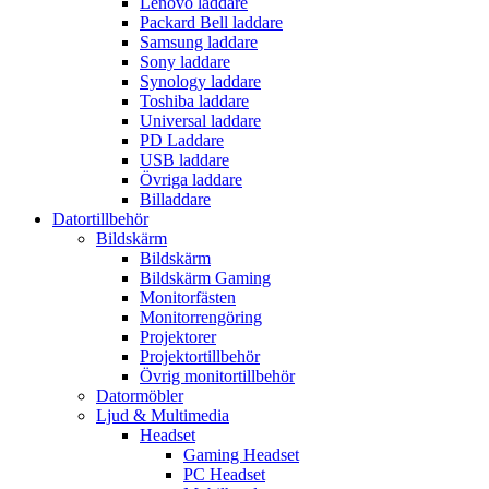
Lenovo laddare
Packard Bell laddare
Samsung laddare
Sony laddare
Synology laddare
Toshiba laddare
Universal laddare
PD Laddare
USB laddare
Övriga laddare
Billaddare
Datortillbehör
Bildskärm
Bildskärm
Bildskärm Gaming
Monitorfästen
Monitorrengöring
Projektorer
Projektortillbehör
Övrig monitortillbehör
Datormöbler
Ljud & Multimedia
Headset
Gaming Headset
PC Headset