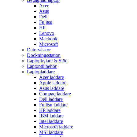
Begagnad laptop
Acer
Asus
Dell
Fujitsu
HP
Lenovo
Macbook
Microsoft
Datorväskor
Dockningsstation
Laptopkylare & Stöd
Laptoptillbehör
Laptopladdare
Acer laddare
Apple laddare
Asus laddare
Compaq laddare
Dell laddare
Fujitsu laddare
HP laddare
IBM laddare
Intel laddare
Microsoft laddare
MSI laddare