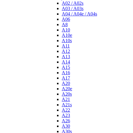
A02 / A02s
A03 / A03s
A04 / A04e / A04s
A06
A8
A10
A10e
A10s
A11
A12
A13
A14
A15
A16
A17
A20
A20e
A20s
A21
A21s
A22
A23
A26
A30
A30s