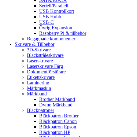
SATA/eSATA
Seriell/Parallell
USB Kontrollkort
USB Hubb
USB-C
Övrig Expansion
Raspberry Pi & tillbehör
Begagnade komponenter
Skrivare & Tillbehör
3D-Skrivare
Bläckstråleskrivare
Laserskrivare
Laserskrivare Färg
Dokumentförstörare
Etikettskrivare
Laminering
Märkmaskin
Märkband
Brother Märkband
Dymo Märkband
Bläckpatroner
Bläckpatron Brother
Bläckpatron Canon
Bläckpatron Epson
Bläckpatron HP