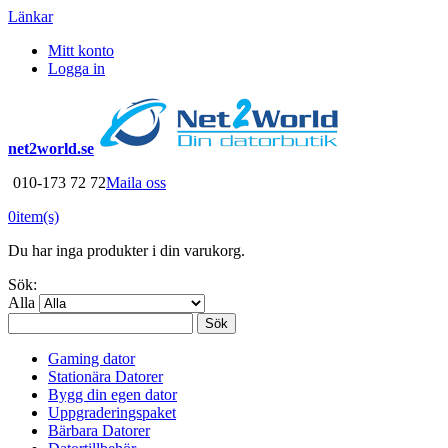
Länkar
Mitt konto
Logga in
net2world.se
010-173 72 72
Maila oss
0
item(s)
Du har inga produkter i din varukorg.
Sök:
Alla
Sök
Gaming dator
Stationära Datorer
Bygg din egen dator
Uppgraderingspaket
Bärbara Datorer