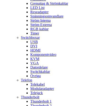
Grenuttag & Strömkablar
LED List
Reseadapter
Spänningsomvandlare
Ström Interna
Ström Externa
RGB kablar
Timer
Switchboxar
USB
DVI
HDMI
Komponentvideo
KVM
VGA
Datordelare
Switchkablar
Övriga
Telefon
Telekabel
Modularadapter
Telejack
Thunderbolt
Thunderbolt 1
Thunderbolt 2