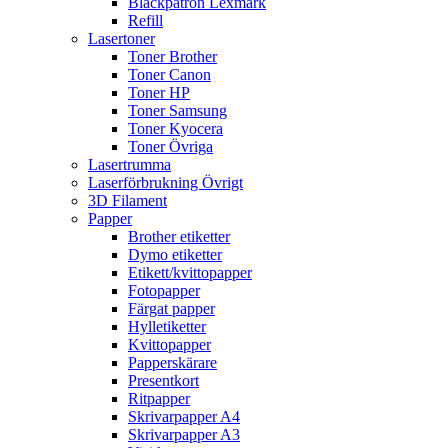
Bläckpatron Lexmark
Refill
Lasertoner
Toner Brother
Toner Canon
Toner HP
Toner Samsung
Toner Kyocera
Toner Övriga
Lasertrumma
Laserförbrukning Övrigt
3D Filament
Papper
Brother etiketter
Dymo etiketter
Etikett/kvittopapper
Fotopapper
Färgat papper
Hylletiketter
Kvittopapper
Papperskärare
Presentkort
Ritpapper
Skrivarpapper A4
Skrivarpapper A3