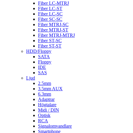
Fiber LC-MTRJ
Fiber LC-ST
Fiber LC-SC
Fiber SC-SC
Fiber MTRJ-SC
Fiber MTRJ-ST
Fiber MTRJ-MTRJ
Fiber ST-SC
Fiber ST-ST
HDD/Floppy
SATA
Floppy
IDE
SAS
Ljud
2.5mm
3.5mm AUX
6.3mm
Adaptrar
Högtalare
Midi / DIN
Optisk
RCA
Signalomvandlare
Smartphone