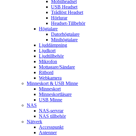
Mobilheadset
USB Headset
Trådlöst Headset
Hörlurar
Headset-Tillbehör
Högtalare
Datorhögtalare
Minihögtalare
Ljuddämpning
Ljudkort
Ljudtillbehör
Mikrofon
Mottagare/Sändare
Ritbord
Webkamera
Minneskort & USB Minne
Minneskort
Minneskortläsare
USB Minne
NAS
NAS-servrar
NAS tillbehör
Nätverk
Accesspunkt
Antenner