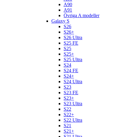
A90
A91
Övriga A modeller
Galaxy S
S26
S26+
S26 Ultra
S25 FE
S25
S25+
S25 Ultra
S24
S24 FE
S24+
S24 Ultra
S23
S23 FE
S23+
S23 Ultra
S22
S22+
S22 Ultra
S21
S21+
S21 Ultra