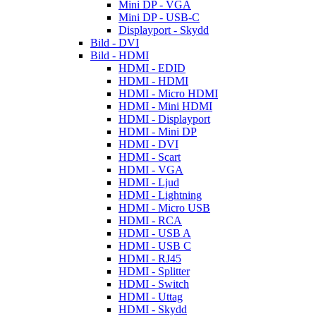
Mini DP - VGA
Mini DP - USB-C
Displayport - Skydd
Bild - DVI
Bild - HDMI
HDMI - EDID
HDMI - HDMI
HDMI - Micro HDMI
HDMI - Mini HDMI
HDMI - Displayport
HDMI - Mini DP
HDMI - DVI
HDMI - Scart
HDMI - VGA
HDMI - Ljud
HDMI - Lightning
HDMI - Micro USB
HDMI - RCA
HDMI - USB A
HDMI - USB C
HDMI - RJ45
HDMI - Splitter
HDMI - Switch
HDMI - Uttag
HDMI - Skydd