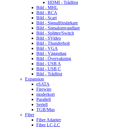
HDMI - Trådlöst
Bild - MHL
Bild - RCA
Bild - Scart
Bild - Signalförstärkare
Bild - Signalomvandlare
Bild - Splitter/Switch
Bild - SVideo
Bild - Thunderbolt
Bild - VGA
Bild - Vägguttag
Bild - Övervakning
Bild - USB A
Bild - USB C
Bild - Trådlöst
Expansion
eSATA
Firewire
moderkort
Parallell
Seriell
TGB/Mus
Fiber
Fiber Adapter
Fiber LC-LC