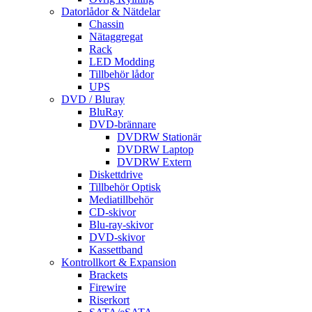
Datorlådor & Nätdelar
Chassin
Nätaggregat
Rack
LED Modding
Tillbehör lådor
UPS
DVD / Bluray
BluRay
DVD-brännare
DVDRW Stationär
DVDRW Laptop
DVDRW Extern
Diskettdrive
Tillbehör Optisk
Mediatillbehör
CD-skivor
Blu-ray-skivor
DVD-skivor
Kassettband
Kontrollkort & Expansion
Brackets
Firewire
Riserkort