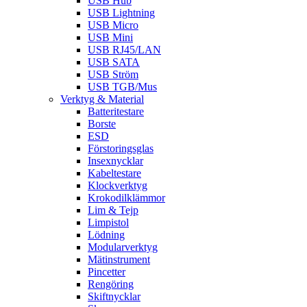
USB Hub
USB Lightning
USB Micro
USB Mini
USB RJ45/LAN
USB SATA
USB Ström
USB TGB/Mus
Verktyg & Material
Batteritestare
Borste
ESD
Förstoringsglas
Insexnycklar
Kabeltestare
Klockverktyg
Krokodilklämmor
Lim & Tejp
Limpistol
Lödning
Modularverktyg
Mätinstrument
Pincetter
Rengöring
Skiftnycklar