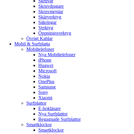
Skruvar
Skruvdragare
Skruvmejslar
Skärverktyg
Säkringar
Verktyg
Öppningsverktyg
Övrigt Kablar
Mobil & Surfplatta
Mobiltelefoner
Nya Mobiltelefoner
iPhone
Huawei
Microsoft
Nokia
OnePlus
Samsung
Sony
Xiaomi
Surfplattor
E-bokläsare
Nya Surfplattor
Begagnade Surfplattor
Smartklockor
Smartklockor