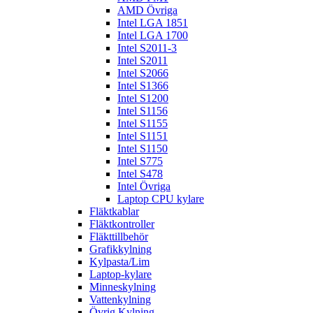
AMD Övriga
Intel LGA 1851
Intel LGA 1700
Intel S2011-3
Intel S2011
Intel S2066
Intel S1366
Intel S1200
Intel S1156
Intel S1155
Intel S1151
Intel S1150
Intel S775
Intel S478
Intel Övriga
Laptop CPU kylare
Fläktkablar
Fläktkontroller
Fläkttillbehör
Grafikkylning
Kylpasta/Lim
Laptop-kylare
Minneskylning
Vattenkylning
Övrig Kylning